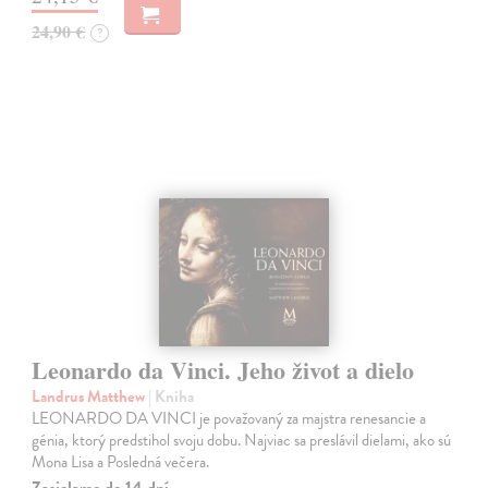
24,90 €
?
Leonardo da Vinci. Jeho život a dielo
Landrus Matthew
| Kniha
LEONARDO DA VINCI je považovaný za majstra renesancie a
génia, ktorý predstihol svoju dobu. Najviac sa preslávil dielami, ako sú
Mona Lisa a Posledná večera.