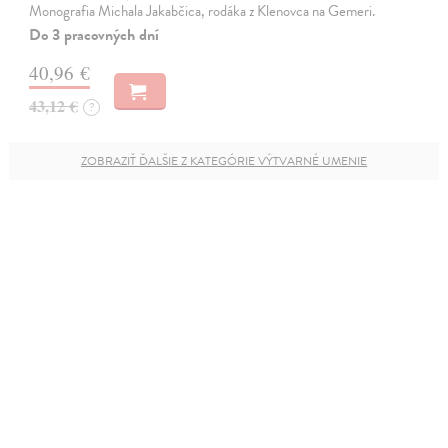
Monografia Michala Jakabčica, rodáka z Klenovca na Gemeri.
Do 3 pracovných dní
40,96 €
43,12 €
?
ZOBRAZIŤ ĎALŠIE Z KATEGÓRIE VÝTVARNÉ UMENIE