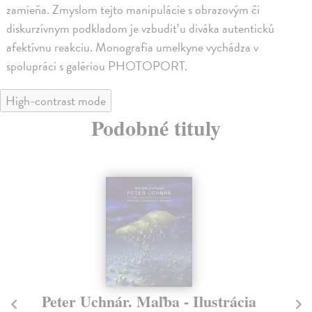
zamieňa. Zmyslom tejto manipulácie s obrazovým či
diskurzívnym podkladom je vzbudiť u diváka autentickú
afektívnu reakciu. Monografia umelkyne vychádza v
spolupráci s galériou PHOTOPORT.
High-contrast mode
Podobné tituly
na sklade
Posledná večera Leonarda z
Pe