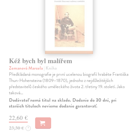
Kéž bych byl malířem
Zemanová Marcela
| Kniha
Předkládaná monografie je první ucelenou biografií hraběte Františka
Thun-Hohensteina (1809–1870), jednoho z nejdůležitějších
představitelů českého uměleckého života 2. třetiny 19. století. Jako
taková…
Dodávateľ nemá titul na sklade. Dodanie do 30 dní, pri
starších tituloch nevieme dodanie garantovať.
22,60 €
23,30 €
?