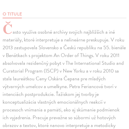
O TITULE
Č
asto využíva osobné archívy svojich najbližších a iné
materiály, ktoré interpretuje a nelineárne preskupuje. V roku
2013 zastupovala Slovensko a Českú republiku na 55. bienále
v Benátkach s projektom An Order of Things. V roku 2011
absolvovala rezidenčný pobyt v The International Studio and
Curatorial Program (ISCP) v New Yorku a v roku 2010 sa
stala laureátkou Ceny Oskára Čepana pre mladých
výtvarných umelcov a umelkyne. Petra Feriancová tvorí v
intenciách postprodukcie. Ťažiskom jej tvorby je
konceptualizácia vlastných emocionálnych reakcií v
procesoch vnímania a pamäti, ako aj skúmanie podmienok
ich vyjadrenia. Pracuje prevažne so súbormi už hotových
obrazov a textov, ktoré nanovo interpretuje a metodicky