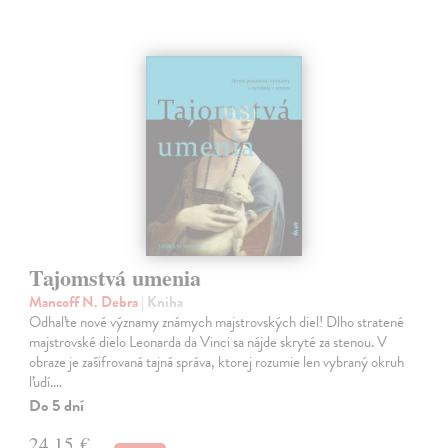
Tajomstvá umenia
Mancoff N. Debra
| Kniha
Odhaľte nové významy známych majstrovských diel! Dlho stratené
majstrovské dielo Leonarda da Vinci sa nájde skryté za stenou. V
obraze je zašifrovaná tajná správa, ktorej rozumie len vybraný okruh
ľudí.…
Do 5 dní
24,15 €