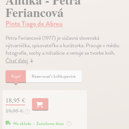
Feriancová
Pinto Tiago de Abreu
Petra Feriancová (1977) je súčasná slovenská
výtvarníčka, spisovateľka a kurátorka. Pracuje v médiu
fotografie, sochy a inštalácie a venuje sa tvorbe kníh.
Čítať ďalej
↓
Kúpiť
Rezervovať v kníhkupectve
18,95 €
19,95 €
?
Na sklade – Zasielame dnes
?