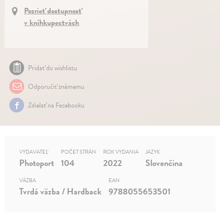
Pozrieť dostupnosť
v kníhkupectvách
Pridať do wishlistu
Odporučiť známemu
Zdielať na Facebooku
VYDAVATEĽ
POČET STRÁN
ROK VYDANIA
JAZYK
Photoport
104
2022
Slovenčina
VÄZBA
EAN
Tvrdá väzba / Hardback
9788055653501