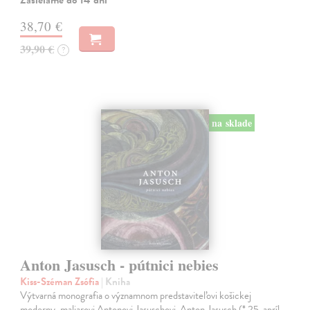
Zasielame do 14 dní
38,70 €
39,90 €
?
na sklade
Anton Jasusch - pútnici nebies
Kiss-Széman Zsófia
| Kniha
Výtvarná monografia o významnom predstaviteľovi košickej
moderny, maliarovi Antonovi Jasuschovi. Anton Jasusch (* 25. apríl