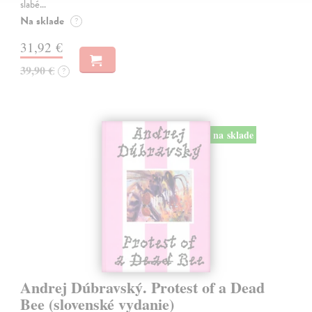
slabé…
Na sklade
?
31,92 €
39,90 €
?
na sklade
Andrej Dúbravský. Protest of a Dead
Bee (slovenské vydanie)