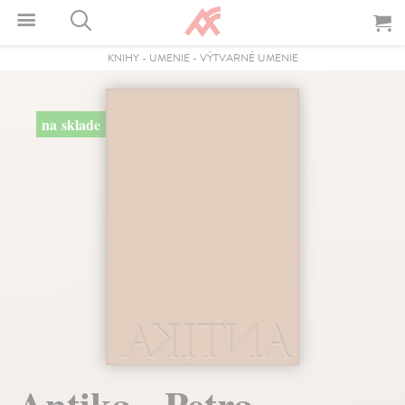
KNIHY
-
UMENIE
-
VÝTVARNÉ UMENIE
na sklade
Antika - Petra