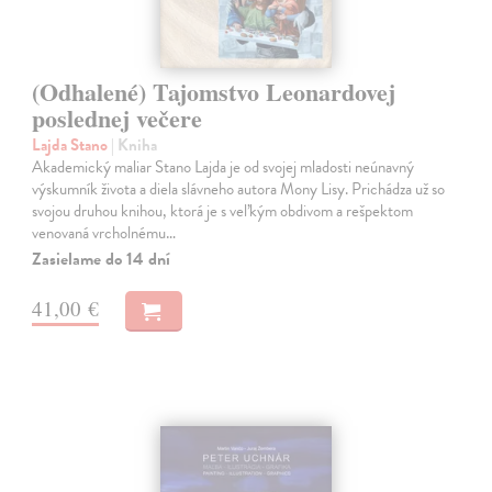
(Odhalené) Tajomstvo Leonardovej
poslednej večere
Lajda Stano
| Kniha
Akademický maliar Stano Lajda je od svojej mladosti neúnavný
výskumník života a diela slávneho autora Mony Lisy. Prichádza už so
svojou druhou knihou, ktorá je s veľkým obdivom a rešpektom
venovaná vrcholnému…
Zasielame do 14 dní
41,00 €