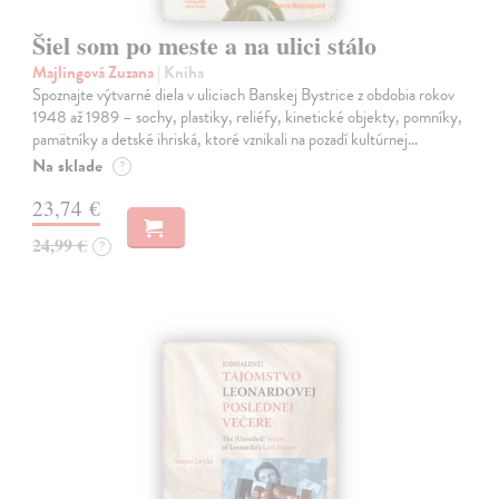
Šiel som po meste a na ulici stálo
Majlingová Zuzana
| Kniha
Spoznajte výtvarné diela v uliciach Banskej Bystrice z obdobia rokov
1948 až 1989 – sochy, plastiky, reliéfy, kinetické objekty, pomníky,
pamätníky a detské ihriská, ktoré vznikali na pozadí kultúrnej…
Na sklade
?
23,74 €
24,99 €
?