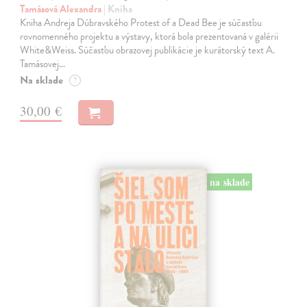
Tamásová Alexandra
| Kniha
Kniha Andreja Dúbravského Protest of a Dead Bee je súčasťou
rovnomenného projektu a výstavy, ktorá bola prezentovaná v galérii
White&Weiss. Súčasťou obrazovej publikácie je kurátorský text A.
Tamásovej…
Na sklade
?
30,00 €
na sklade