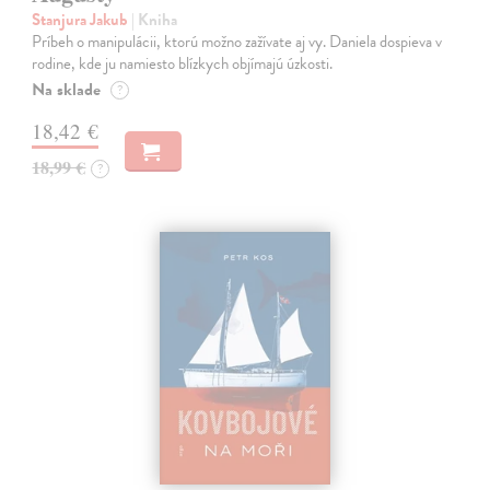
Stanjura Jakub
| Kniha
Príbeh o manipulácii, ktorú možno zažívate aj vy. Daniela dospieva v
rodine, kde ju namiesto blízkych objímajú úzkosti.
Na sklade
?
18,42 €
18,99 €
?