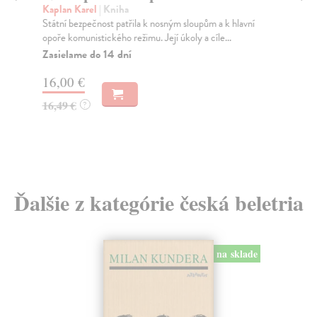
Kaplan Karel
| Kniha
Haš
Státní bezpečnost patřila k nosným sloupům a k hlavní
O č
opoře komunistického režimu. Její úkoly a cíle...
vyd
Zasielame do 14 dní
Za
16,00 €
17
16,49 €
18
?
Ďalšie z kategórie česká beletria
na sklade