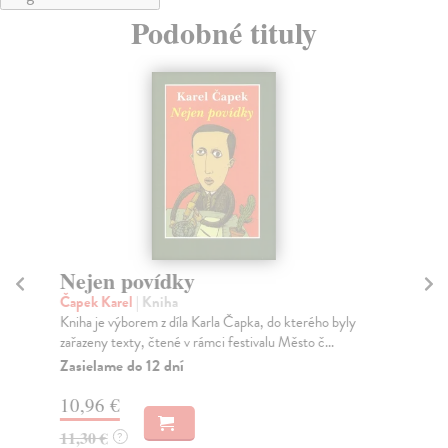
Podobné tituly
Nejen povídky
P
Čapek Karel
| Kniha
Ča
Kniha je výborem z díla Karla Čapka, do kterého byly
V t
zařazeny texty, čtené v rámci festivalu Město č...
jak
Zasielame do 12 dní
Za
10,96 €
11
11,30 €
12
?