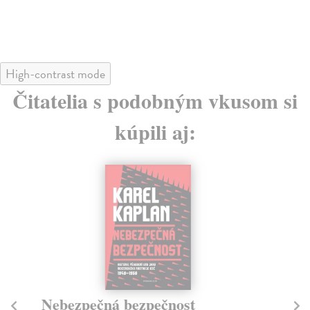
High-contrast mode
Čitatelia s podobným vkusom si
kúpili aj:
Nebezpečná bezpečnost
M