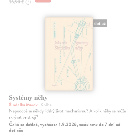
16,90 €
?
dotlač
Systémy něhy
Šindelka Marek
| Kniha
Nepodobá se někdy lidský život mechanismu? A kolik něhy se může
skrývat ve stroji?
Čaká sa dotlač, vychádza 1.9.2026, zasielame do 7 dní od
dotlače