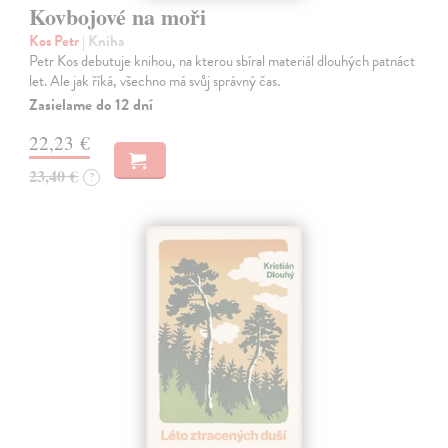
Kovbojové na moři
Kos Petr
| Kniha
Petr Kos debutuje knihou, na kterou sbíral materiál dlouhých patnáct
let. Ale jak říká, všechno má svůj správný čas.
Zasielame do 12 dní
22,23 €
23,40 €
?