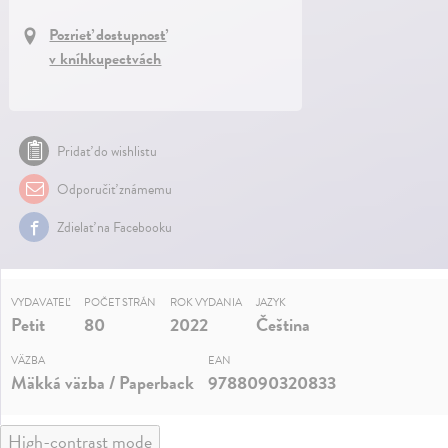
Pozrieť dostupnosť
v kníhkupectvách
Pridať do wishlistu
Odporučiť známemu
Zdielať na Facebooku
VYDAVATEĽ
POČET STRÁN
ROK VYDANIA
JAZYK
Petit
80
2022
Čeština
VÄZBA
EAN
Mäkká väzba / Paperback
9788090320833
High-contrast mode