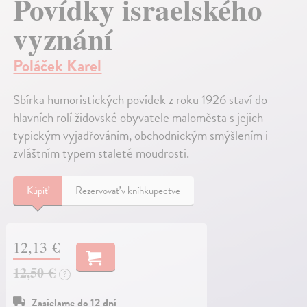
Povídky israelského
vyznání
Poláček Karel
Sbírka humoristických povídek z roku 1926 staví do
hlavních rolí židovské obyvatele maloměsta s jejich
typickým vyjadřováním, obchodnickým smýšlením i
zvláštním typem staleté moudrosti.
Kúpiť
Rezervovať v kníhkupectve
12,13 €
12,50 €
?
Zasielame do 12 dní