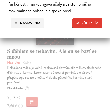
funkčnosti, marketingové účely a zaistenie vášho
maximálneho pohodlia a spokojnosti.
NASTAVENIA
SÚHLASÍM
S ďáblem se nebavím. Ale on se baví se
mnou
Hábl Jan
| Kniha
Kniha Jana Hábla je volně inspirovaná slavným dílem Rady zkušeného
ďábla C. S. Lewise, které autor s úctou připomíná, ale zároveň
přizpůsobuje realitě dneška. V duchu původního formátu starý
pokušitel…
Na sklade
?
7,13 €
7,50 €
?