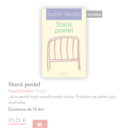
novinka
Stará postel
Vaculík Ludvík
| Kniha
„Je to paměť mých smyslů a mého ducha. Prožívám své pohlaví jako
chuť světa.
Zasielame do 12 dní
15,21 €