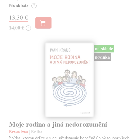
Na sklade
?
13,30 €
14,00 €
?
na sklade
novinka
Moje rodina a jiná nedorozumění
Kraus Ivan
| Kniha
Sbírka, kterou držíte v ruce, představuje konečně úplný soubor všech