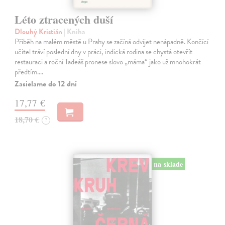
Léto ztracených duší
Dlouhý Kristián
| Kniha
Příběh na malém městě u Prahy se začíná odvíjet nenápadně. Končící
učitel tráví poslední dny v práci, indická rodina se chystá otevřít
restauraci a roční Tadeáš pronese slovo „máma“ jako už mnohokrát
předtím.…
Zasielame do 12 dní
17,77 €
18,70 €
?
na sklade