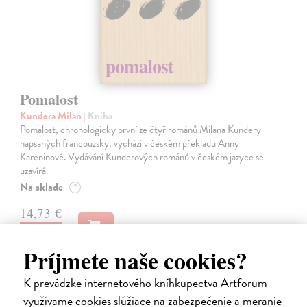
Pomalost
Kundera Milan
| Kniha
Pomalost, chronologicky první ze čtyř románů Milana Kundery
napsaných francouzsky, vychází v českém překladu Anny
Kareninové. Vydávání Kunderových románů v českém jazyce se
uzavírá.
Na sklade
?
14,73 €
15,50 €
?
Príjmete naše cookies?
K prevádzke internetového kníhkupectva Artforum
na sklade
využívame cookies slúžiace na zabezpečenie a meranie