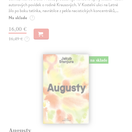
autorových povídek o rodině Krausových. V Kostelní ulici na Letné
žilo po boku tatínka, navrátilce z pekla nacistických koncentráků,…
Na sklade
?
16,00 €
16,49 €
?
na sklade
Augusty