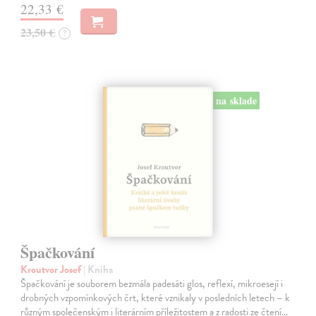
22,33 €
23,50 €
?
na sklade
Špačkování
Kroutvor Josef
| Kniha
Špačkování je souborem bezmála padesáti glos, reflexí, mikroesejí i
drobných vzpomínkových črt, které vznikaly v posledních letech – k
různým společenským i literárním příležitostem a z radosti ze čtení…