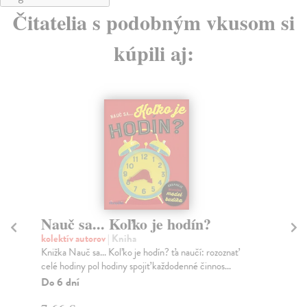
Čitatelia s podobným vkusom si
kúpili aj:
Nauč sa... Koľko je hodín?
Bi
de
kolektív autorov
| Kniha
Knižka Nauč sa... Koľko je hodín? ťa naučí: rozoznať
Vo
celé hodiny pol hodiny spojiť každodenné činnos...
Aho
vnu
Do 6 dní
Do