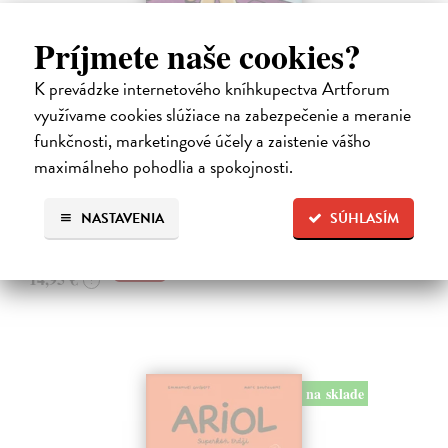
Príjmete naše cookies?
Dogman 8. Larva 22
K prevádzke internetového kníhkupectva Artforum
Pilkey Dav
| Kniha
využívame cookies slúžiace na zabezpečenie a meranie
Dogman je späť! V ôsmej knihe dobrodružstiev svetoznámeho poliša
funkčnosti, marketingové účely a zaistenie vášho
so psou hlavou náš hrdina čelí zlej Víle Cile, oblude Kôrovi
maximálneho pohodlia a spokojnosti.
McStromaldovi, 22 superzúrivým psychokinetickým žubrienkam a
tiež Pickovmu…
Na sklade
?
NASTAVENIA
SÚHLASÍM
13,90 €
14,95 €
?
na sklade