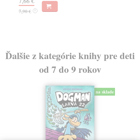
7,66 €
9,
7,90 €
?
9,
Ďalšie z kategórie knihy pre deti
od 7 do 9 rokov
na sklade