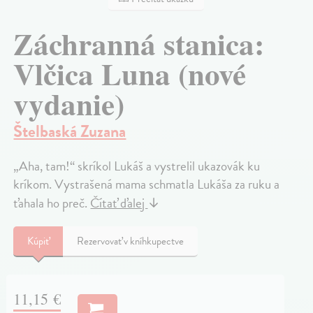
Záchranná stanica:
Vlčica Luna (nové
vydanie)
Štelbaská Zuzana
„Aha, tam!“ skríkol Lukáš a vystrelil ukazovák ku
kríkom. Vystrašená mama schmatla Lukáša za ruku a
ťahala ho preč.
Čítať ďalej
↓
Kúpiť
Rezervovať v kníhkupectve
11,15 €