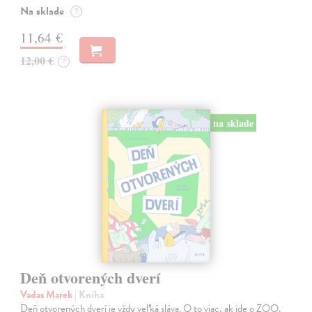
Na sklade
?
11,64 €
12,00 €
?
na sklade
Deň otvorených dverí
Vadas Marek
| Kniha
Deň otvorených dverí je vždy veľká sláva. O to viac, ak ide o ZOO.