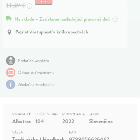
11,49 €
?
Na sklade – Zasielame nasledujúci pracovný deň
?
Pozrieť dostupnosť v kníhkupectvách
Pridať do wishlistu
Odporučiť známemu
Zdielať na Facebooku
VYDAVATEĽ
POČET STRÁN
ROK VYDANIA
JAZYK
Albatros
104
2022
Slovenčina
VÄZBA
EAN
Tvrdá väzba / Hardback
9788056626467