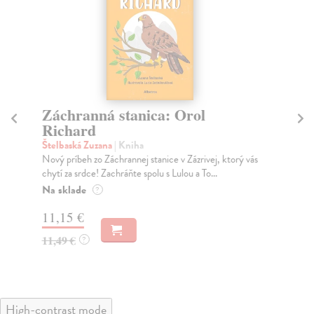
Záchranná stanica: Orol
Z
Richard
N
Štelbaská Zuzana
| Kniha
Šte
Nový príbeh zo Záchrannej stanice v Zázrivej, ktorý vás
„Zi
chytí za srdce! Zachráňte spolu s Lulou a To...
Prv
Na sklade
Za
?
11,15 €
11
11,49 €
11
?
High-contrast mode