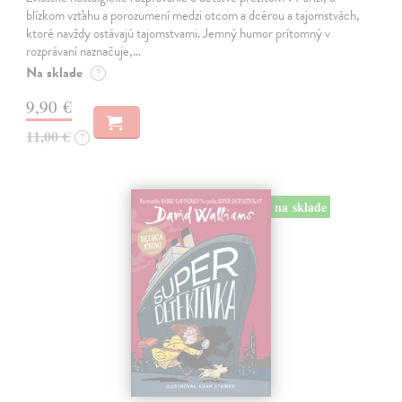
blízkom vzťahu a porozumení medzi otcom a dcérou a tajomstvách,
ktoré navždy ostávajú tajomstvami. Jemný humor prítomný v
rozprávaní naznačuje,…
Na sklade
?
9,90 €
11,00 €
?
na sklade