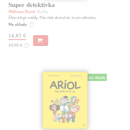
Super detektívka
Walliams David
| Kniha
Dita miluje vraždy. Nie však skutočné, to ani náhodou.
Na sklade
?
14,83 €
15,95 €
?
na sklade