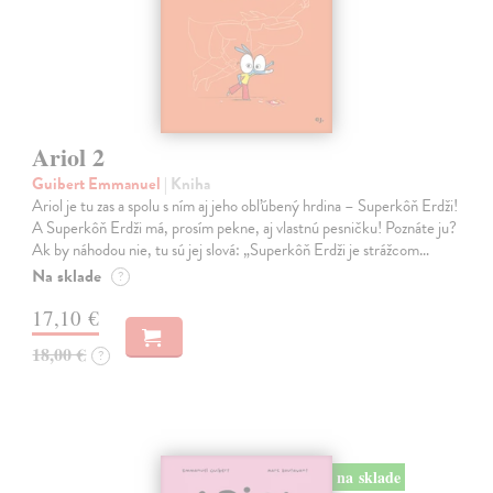
Ariol 2
Guibert Emmanuel
| Kniha
Ariol je tu zas a spolu s ním aj jeho obľúbený hrdina – Superkôň Erdži!
A Superkôň Erdži má, prosím pekne, aj vlastnú pesničku! Poznáte ju?
Ak by náhodou nie, tu sú jej slová: „Superkôň Erdži je strážcom…
Na sklade
?
17,10 €
18,00 €
?
na sklade