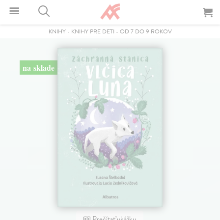
KNIHY
-
KNIHY PRE DETI
-
OD 7 DO 9 ROKOV
na sklade
Prečítať ukážku