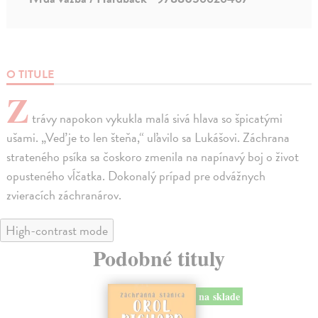
O TITULE
Z
trávy napokon vykukla malá sivá hlava so špicatými
ušami. „Veď je to len šteňa,“ uľavilo sa Lukášovi. Záchrana
strateného psíka sa čoskoro zmenila na napínavý boj o život
opusteného vĺčatka. Dokonalý prípad pre odvážnych
zvieracích záchranárov.
High-contrast mode
Podobné tituly
na sklade