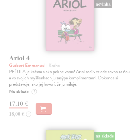
novinka
Ariol 4
Guibert Emmanuel
| Kniha
PEŤULA je krásna a ako pekne vonia! Ariol sedí v triede rovno za ňou
a vo svojich myšlienkach ju zasýpa komplimentami. Dokonca si
predstavuje, ako jej hovorí, že ju miluje.
Na sklade
?
17,10 €
18,00 €
?
na sklade