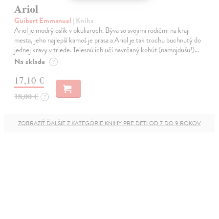
Ariol
Guibert Emmanuel
| Kniha
Ariol je modrý oslík v okuliaroch. Býva so svojimi rodičmi na kraji
mesta, jeho najlepší kamoš je prasa a Ariol je tak trochu buchnutý do
jednej kravy v triede. Telesnú ich učí navrčaný kohút (namojdušu!)…
Na sklade
?
17,10 €
18,00 €
?
ZOBRAZIŤ ĎALŠIE Z KATEGÓRIE KNIHY PRE DETI OD 7 DO 9 ROKOV