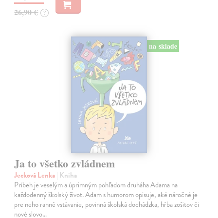
26,90 €
?
na sklade
Ja to všetko zvládnem
Jecková Lenka
| Kniha
Príbeh je veselým a úprimným pohľadom druháha Adama na
každodenný školský život. Adam s humorom opisuje, aké náročné je
pre neho ranné vstávanie, povinná školská dochádzka, hŕba zošitov či
nové slovo…