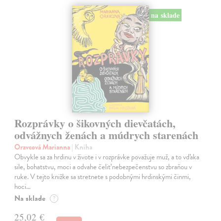
na sklade
Rozprávky o šikovných dievčatách,
odvážnych ženách a múdrych starenách
Oravcová Marianna
| Kniha
Obvykle sa za hrdinu v živote i v rozprávke považuje muž, a to vďaka
sile, bohatstvu, moci a odvahe čeliť nebezpečenstvu so zbraňou v
ruke. V tejto knižke sa stretnete s podobnými hrdinskými činmi,
hoci…
Na sklade
?
25,02 €