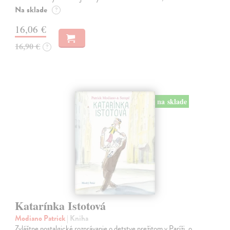
Na sklade
?
16,06 €
16,90 €
?
na sklade
Katarínka Istotová
Modiano Patrick
| Kniha
Zvláštne nostalgické rozprávanie o detstve prežitom v Paríži, o