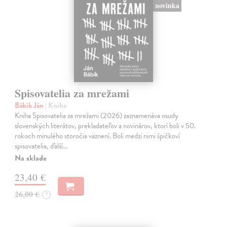
novinka
Spisovatelia za mrežami
Bábik Ján
| Kniha
Kniha Spisovatelia za mrežami (2026) zaznamenáva osudy
slovenských literátov, prekladateľov a novinárov, ktorí boli v 50.
rokoch minulého storočia väznení. Boli medzi nimi špičkoví
spisovatelia, ďalší…
Na sklade
23,40 €
26,00 €
?