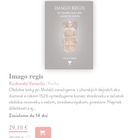
Imago regis
Kucharská Veronika
| Kniha
Obdobie bitky pri Moháči označujeme v uhorských dejinách ako
zlomové a rokom 1526 vymedzujeme koniec stredoveku a začiatok
obdobia novoveku v našom, stredoeurópskom, priestore. Napriek
dôležitosti a aj…
Zasielame do 14 dní
29,10 €
30,00 €
?