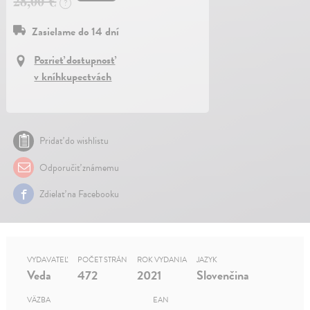
28,00 €
?
Zasielame do 14 dní
Pozrieť dostupnosť
v kníhkupectvách
Pridať do wishlistu
Odporučiť známemu
Zdielať na Facebooku
VYDAVATEĽ
POČET STRÁN
ROK VYDANIA
JAZYK
Veda
472
2021
Slovenčina
VÄZBA
EAN