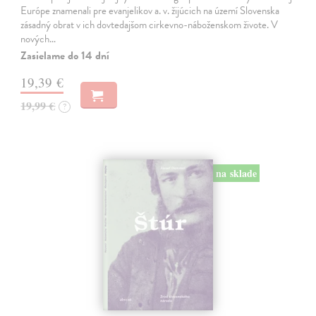
Európe znamenali pre evanjelikov a. v. žijúcich na území Slovenska
zásadný obrat v ich dovtedajšom cirkevno-náboženskom živote. V
nových…
Zasielame do 14 dní
19,39 €
19,99 €
?
na sklade