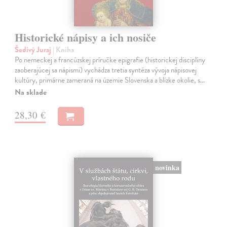
Historické nápisy a ich nosiče
Šedivý Juraj
| Kniha
Po nemeckej a francúzskej príručke epigrafie (historickej disciplíny
zaoberajúcej sa nápismi) vychádza tretia syntéza vývoja nápisovej
kultúry, primárne zameraná na územie Slovenska a blízke okolie, s…
Na sklade
28,30 €
novinka