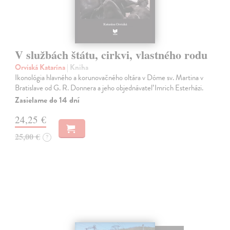
V službách štátu, cirkvi, vlastného rodu
Orviská Katarína
| Kniha
Ikonológia hlavného a korunovačného oltára v Dóme sv. Martina v
Bratislave od G. R. Donnera a jeho objednávateľ Imrich Esterházi.
Zasielame do 14 dní
24,25 €
25,00 €
?