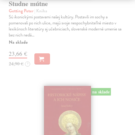
Studne mútne
Getting Peter
| Kniha
Sú ikonickými postavami našej kultúry. Postavili im sochy a
pomenovali po nich ulice, majú svoje nespochybniteľné miesto v
lexikónoch literatúry aj učebniciach, slovenské moderné umenie sa
bez nich nedá…
Na sklade
23,66 €
24,90 €
?
na sklade