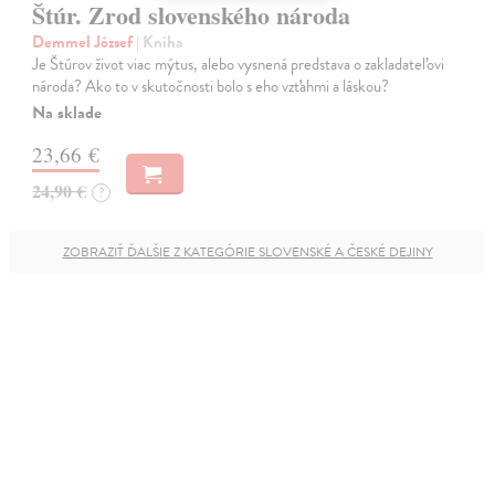
Štúr. Zrod slovenského národa
Demmel József
| Kniha
Je Štúrov život viac mýtus, alebo vysnená predstava o zakladateľovi
národa? Ako to v skutočnosti bolo s eho vzťahmi a láskou?
Na sklade
23,66 €
24,90 €
?
ZOBRAZIŤ ĎALŠIE Z KATEGÓRIE SLOVENSKÉ A ČESKÉ DEJINY