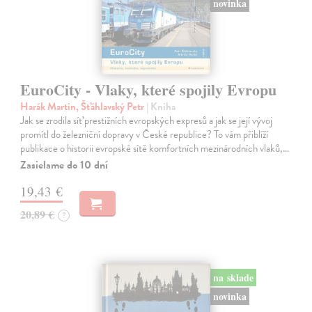
novinka
EuroCity - Vlaky, které spojily Evropu
Harák Martin, Šťáhlavský Petr
| Kniha
Jak se zrodila síť prestižních evropských expresů a jak se její vývoj
promítl do železniční dopravy v České republice? To vám přiblíží
publikace o historii evropské sítě komfortních mezinárodních vlaků,…
Zasielame do 10 dní
19,43 €
20,89 €
?
na sklade
novinka