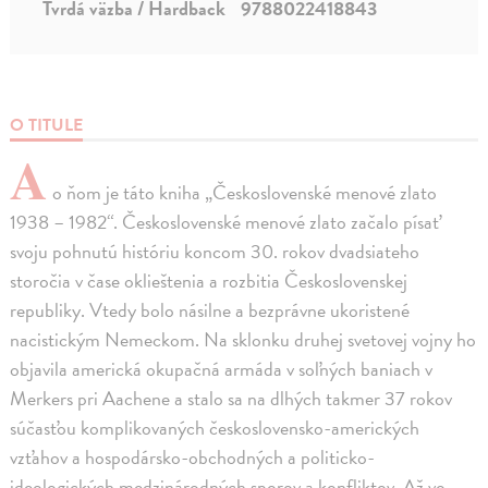
Tvrdá väzba / Hardback
9788022418843
O TITULE
A
o ňom je táto kniha „Československé menové zlato
1938 – 1982“. Československé menové zlato začalo písať
svoju pohnutú históriu koncom 30. rokov dvadsiateho
storočia v čase oklieštenia a rozbitia Československej
republiky. Vtedy bolo násilne a bezprávne ukoristené
nacistickým Nemeckom. Na sklonku druhej svetovej vojny ho
objavila americká okupačná armáda v soľných baniach v
Merkers pri Aachene a stalo sa na dlhých takmer 37 rokov
súčasťou komplikovaných československo-amerických
vzťahov a hospodársko-obchodných a politicko-
ideologických medzinárodných sporov a konfliktov. Až vo