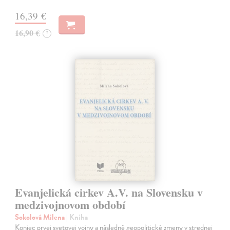
16,39 €
16,90 €
?
Evanjelická cirkev A.V. na Slovensku v
medzivojnovom období
Sokolová Milena
| Kniha
Koniec prvej svetovej vojny a následné geopolitické zmeny v strednej