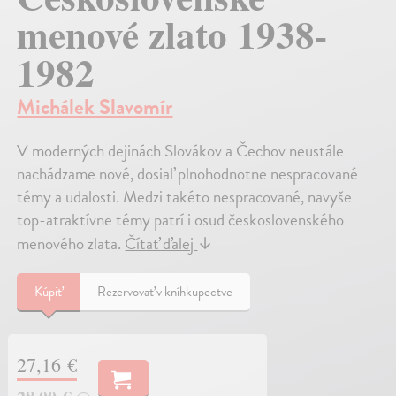
menové zlato 1938-
1982
Michálek Slavomír
V moderných dejinách Slovákov a Čechov neustále
nachádzame nové, dosiaľ plnohodnotne nespracované
témy a udalosti. Medzi takéto nespracované, navyše
top-atraktívne témy patrí i osud československého
menového zlata.
Čítať ďalej
↓
Kúpiť
Rezervovať v kníhkupectve
27,16 €