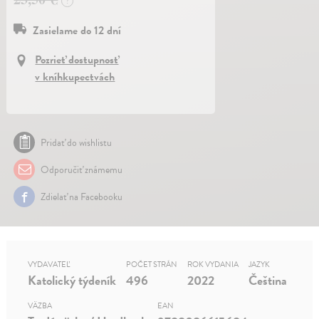
?
Zasielame do 12 dní
Pozrieť dostupnosť
v kníhkupectvách
Pridať do wishlistu
Odporučiť známemu
Zdielať na Facebooku
VYDAVATEĽ
POČET STRÁN
ROK VYDANIA
JAZYK
Katolický týdeník
496
2022
Čeština
VÄZBA
EAN