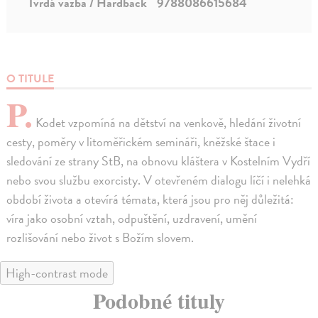
Tvrdá väzba / Hardback
9788086615684
O TITULE
P.
Kodet vzpomíná na dětství na venkově, hledání životní
cesty, poměry v litoměřickém semináři, kněžské štace i
sledování ze strany StB, na obnovu kláštera v Kostelním Vydří
nebo svou službu exorcisty. V otevřeném dialogu líčí i nelehká
období života a otevírá témata, která jsou pro něj důležitá:
víra jako osobní vztah, odpuštění, uzdravení, umění
rozlišování nebo život s Božím slovem.
High-contrast mode
Podobné tituly