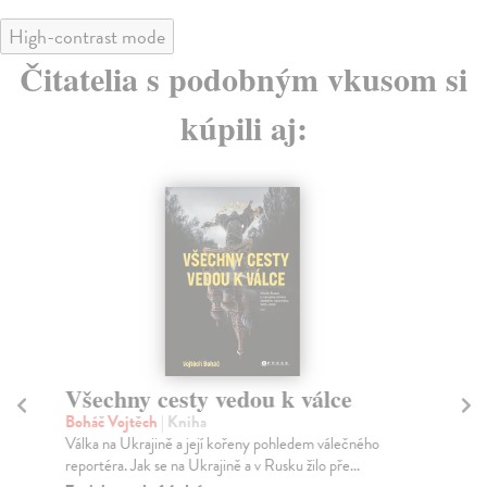
High-contrast mode
Čitatelia s podobným vkusom si
kúpili aj:
Všechny cesty vedou k válce
S
Boháč Vojtěch
| Kniha
Hl
Válka na Ukrajině a její kořeny pohledem válečného
Pro
reportéra. Jak se na Ukrajině a v Rusku žilo pře...
tou