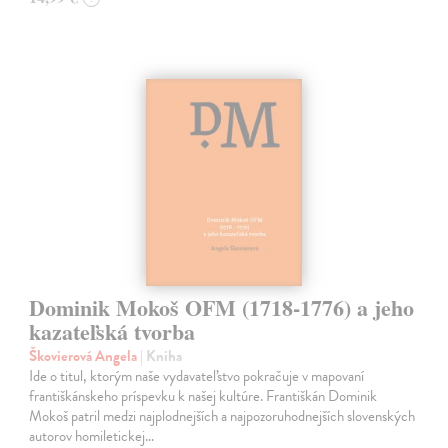
Dominik Mokoš OFM (1718-1776) a jeho
kazateľská tvorba
Škovierová Angela
| Kniha
Ide o titul, ktorým naše vydavateľstvo pokračuje v mapovaní
františkánskeho príspevku k našej kultúre. Františkán Dominik
Mokoš patril medzi najplodnejších a najpozoruhodnejších slovenských
autorov homiletickej…