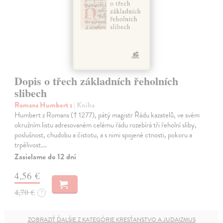
Dopis o třech základních řeholních
slibech
Romans Humbert z
| Kniha
Humbert z Romans († 1277), pátý magistr Řádu kazatelů, ve svém
okružním listu adresovaném celému řádu rozebírá tři řeholní sliby,
poslušnost, chudobu a čistotu, a s nimi spojené ctnosti, pokoru a
trpělivost.…
Zasielame do 12 dní
4,56 €
4,70 €
?
ZOBRAZIŤ ĎALŠIE Z KATEGÓRIE KRESŤANSTVO A JUDAIZMUS