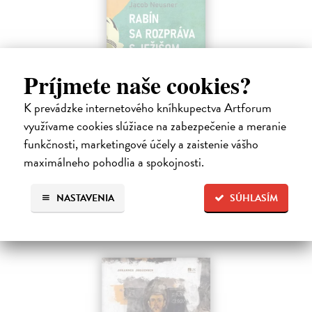
Príjmete naše cookies?
Rabín sa rozpráva s Ježišom
Neusner Jacob
| Kniha
K prevádzke internetového kníhkupectva Artforum
Autor knihy sa v duchu stáva v Galilei poslucháčom Ježišovej Reči na
využívame cookies slúžiace na zabezpečenie a meranie
vrchu. Ako pravoverný rabín sa usiluje pozorne počúvať tohto nového
funkčnosti, marketingové účely a zaistenie vášho
učiteľa a porovnáva jeho učenie s tým, čo hovorí židovská Tóra.
Na sklade
maximálneho pohodlia a spokojnosti.
12,60 €
NASTAVENIA
SÚHLASÍM
14,00 €
?