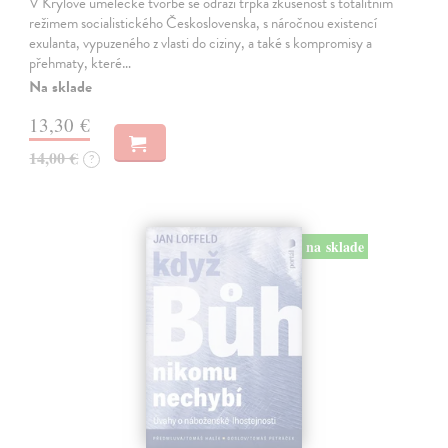
V Krylově umělecké tvorbě se odráží trpká zkušenost s totalitním
režimem socialistického Československa, s náročnou existencí
exulanta, vypuzeného z vlasti do ciziny, a také s kompromisy a
přehmaty, které…
Na sklade
13,30 €
14,00 €
?
na sklade