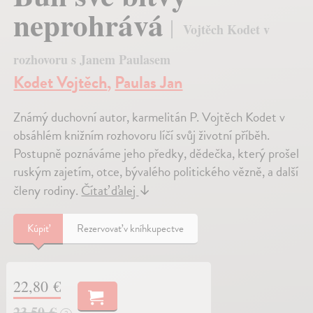
neprohrává
Vojtěch Kodet v
rozhovoru s Janem Paulasem
Kodet Vojtěch
,
Paulas Jan
Známý duchovní autor, karmelitán P. Vojtěch Kodet v
obsáhlém knižním rozhovoru líčí svůj životní příběh.
Postupně poznáváme jeho předky, dědečka, který prošel
ruským zajetím, otce, bývalého politického vězně, a další
členy rodiny.
Čítať ďalej
↓
Kúpiť
Rezervovať v kníhkupectve
22,80 €
23,50 €