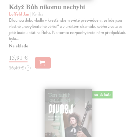
Když Bůh nikomu nechybí
Loffeld Jan
| Kniha
Dlouhou dobu vládlo v křesťanském světě přesvědčení, že lidé jsou
vlastně „nevyléčitelně věřící“ a v určitém okamžiku svého života se
jistě budou ptát na Boha. Na tomto nezpochybnitelném předpokladu
byla…
Na sklade
15,91 €
16,40 €
?
na sklade