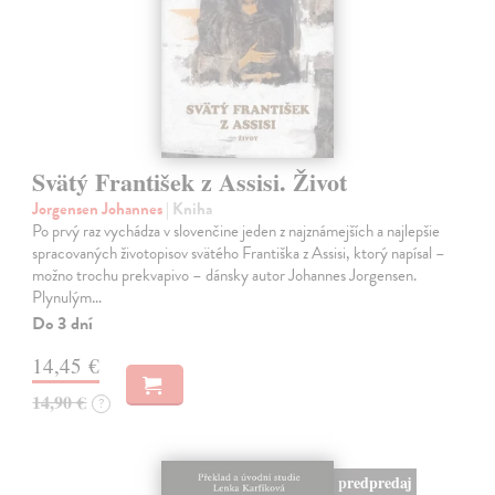
Svätý František z Assisi. Život
Jorgensen Johannes
| Kniha
Po prvý raz vychádza v slovenčine jeden z najznámejších a najlepšie
spracovaných životopisov svätého Františka z Assisi, ktorý napísal –
možno trochu prekvapivo – dánsky autor Johannes Jorgensen.
Plynulým…
Do 3 dní
14,45 €
14,90 €
?
predpredaj