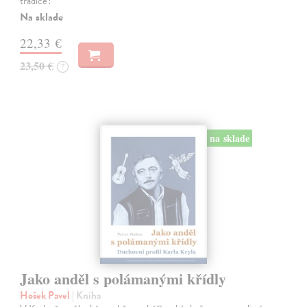
tradice?
Na sklade
22,33 €
23,50 €
?
na sklade
Jako anděl s polámanými křídly
Hošek Pavel
| Kniha