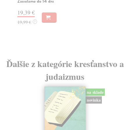
Zasielame do 14 dní
Za
19,39 €
18
19,99 €
18
?
Ďalšie z kategórie kresťanstvo a
judaizmus
na sklade
novinka