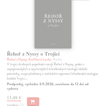
Řehoř z Nyssy o Trojici
Řehoř z Nyssy, Karfíková Lenka
| Kniha
V trojici drobných pojednání rozvíjí Řehoř z Nyssy, jeden z
nejzajímavějších a nejvlivnějších křesťanských teologů období
patristiky, svoje představy o ústředním tajemství křesťanské teologie,
božské Trojici.…
Predpredaj, vychádza 3.9.2026, zasielame do 12 dní od
vydania
13,49 €
14,99 €
?