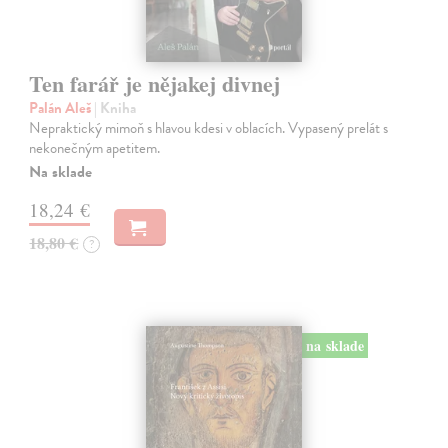
Ten farář je nějakej divnej
Palán Aleš
| Kniha
Nepraktický mimoň s hlavou kdesi v oblacích. Vypasený prelát s
nekonečným apetitem.
Na sklade
18,24 €
18,80 €
?
na sklade