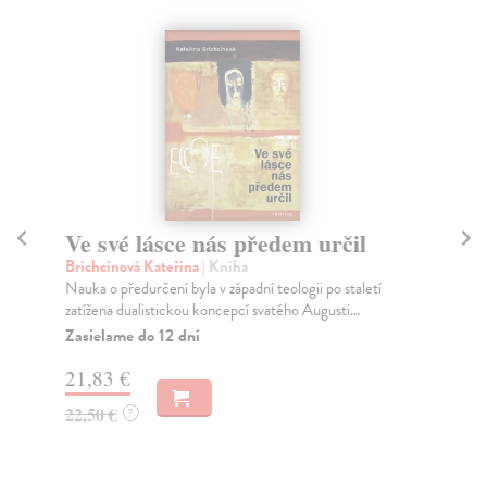
Ve své lásce nás předem určil
O
Brichcínová Kateřina
| Kniha
Bo
Nauka o předurčení byla v západní teologii po staletí
Něm
zatížena dualistickou koncepcí svatého Augusti...
(19
vzd
Zasielame do 12 dní
Na
21,83 €
22
22,50 €
?
23