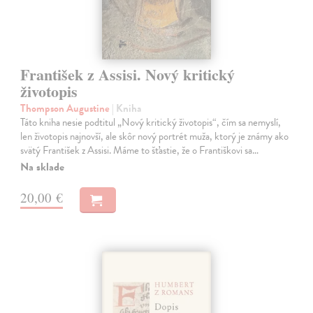
František z Assisi. Nový kritický
životopis
Thompson Augustine
| Kniha
Táto kniha nesie podtitul „Nový kritický životopis“, čím sa nemyslí,
len životopis najnovší, ale skôr nový portrét muža, ktorý je známy ako
svätý František z Assisi. Máme to šťastie, že o Františkovi sa…
Na sklade
20,00 €