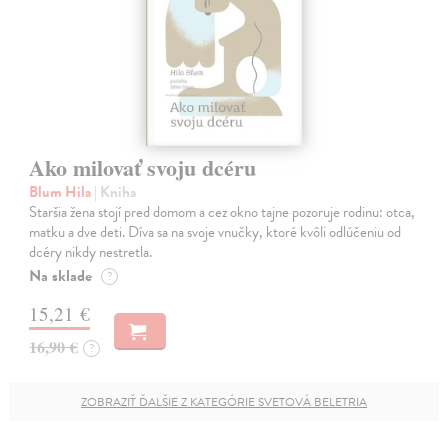
Ako milovať svoju dcéru
Blum Hila
| Kniha
Staršia žena stojí pred domom a cez okno tajne pozoruje rodinu: otca,
matku a dve deti. Díva sa na svoje vnučky, ktoré kvôli odlúčeniu od
dcéry nikdy nestretla.
Na sklade
?
15,21 €
16,90 €
?
ZOBRAZIŤ ĎALŠIE Z KATEGÓRIE SVETOVÁ BELETRIA