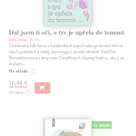
Dal jsem ti oči, a tys je upřela do temnot
Sola Irene
| Kniha
Oceňovaný folk horor z katalánských kopců oslavuje ženské tělo ve
všech podobách a rozbíjí stereotypy o ženské identitě. Stařičká
Bernadeta umírá a ženy rodu Clavellových chystají hostinu, aby ji na
druhém…
Na sklade
?
16,44 €
17,30 €
?
na sklade