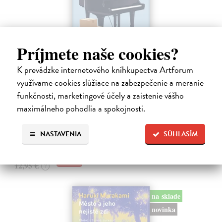
Príjmete naše cookies?
K prevádzke internetového kníhkupectva Artforum
Rieka času
využívame cookies slúžiace na zabezpečenie a meranie
Mercier Pascal
| Kniha
funkčnosti, marketingové účely a zaistenie vášho
Pascal Mercier bol vždy majstrom filozofického rozprávania. Romány
maximálneho pohodlia a spokojnosti.
Nočný vlak do Lisabonu či Váha slov podnietili milióny čitateľov k
zamysleniu sa nad veľkými témami, ako sú identita, sloboda, čas či…
Na sklade
?
NASTAVENIA
SÚHLASÍM
12,30 €
12,95 €
?
na sklade
novinka