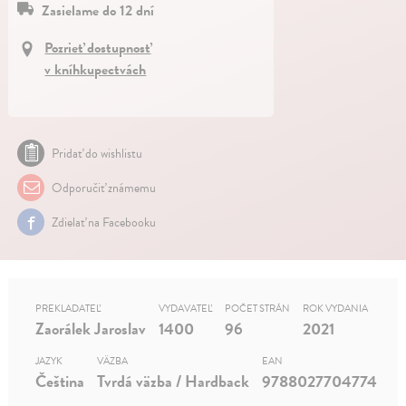
Zasielame do 12 dní
Pozrieť dostupnosť
v kníhkupectvách
Pridať do wishlistu
Odporučiť známemu
Zdielať na Facebooku
PREKLADATEĽ
VYDAVATEĽ
POČET STRÁN
ROK VYDANIA
Zaorálek Jaroslav
1400
96
2021
JAZYK
VÄZBA
EAN
Čeština
Tvrdá väzba / Hardback
9788027704774