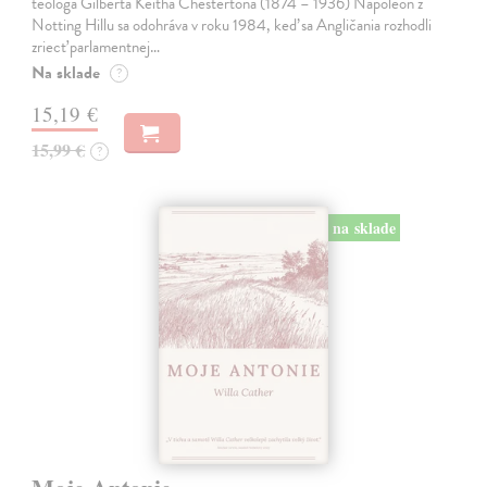
teológa Gilberta Keitha Chestertona (1874 – 1936) Napoleon z
Notting Hillu sa odohráva v roku 1984, keď sa Angličania rozhodli
zriecť parlamentnej…
Na sklade
?
15,19 €
15,99 €
?
na sklade