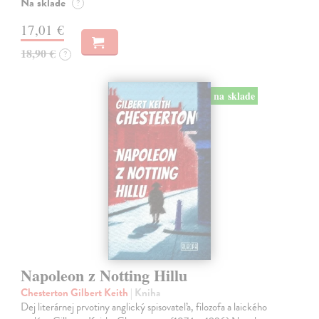
Na sklade
?
17,01 €
18,90 €
?
na sklade
Napoleon z Notting Hillu
Chesterton Gilbert Keith
| Kniha
Dej literárnej prvotiny anglický spisovateľa, filozofa a laického