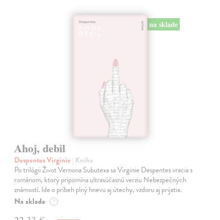
na sklade
Ahoj, debil
Despentes Virginie
| Kniha
Po trilógii Život Vernona Subutexa sa Virginie Despentes vracia s
románom, ktorý pripomína ultrasúčasnú verziu Nebezpečných
známostí. Ide o príbeh plný hnevu aj útechy, vzdoru aj prijatia.
Na sklade
?
22,33 €