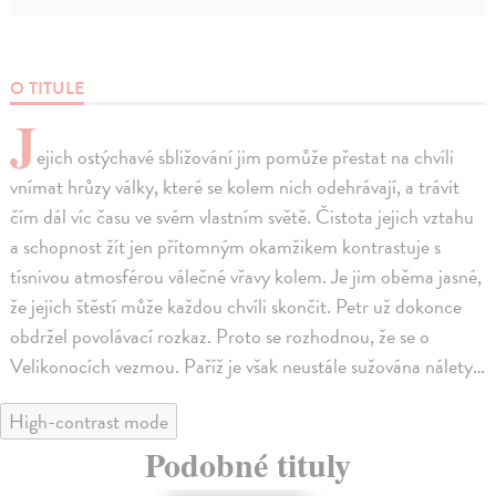
O TITULE
J
ejich ostýchavé sbližování jim pomůže přestat na chvíli
vnímat hrůzy války, které se kolem nich odehrávají, a trávit
čím dál víc času ve svém vlastním světě. Čistota jejich vztahu
a schopnost žít jen přítomným okamžikem kontrastuje s
tísnivou atmosférou válečné vřavy kolem. Je jim oběma jasné,
že jejich štěstí může každou chvíli skončit. Petr už dokonce
obdržel povolávací rozkaz. Proto se rozhodnou, že se o
Velikonocích vezmou. Paříž je však neustále sužována nálety…
High-contrast mode
Podobné tituly