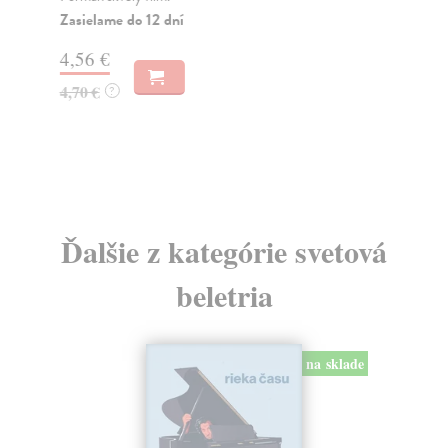
his
Zasielame do 12 dní
Na
4,56 €
16
4,70 €
?
17
Ďalšie z kategórie svetová
beletria
na sklade