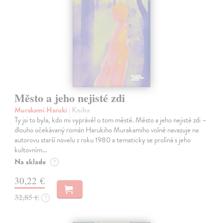
Město a jeho nejisté zdi
Murakami Haruki
| Kniha
Ty jsi to byla, kdo mi vyprávěl o tom městě. Město a jeho nejisté zdi –
dlouho očekávaný román Harukiho Murakamiho volně navazuje na
autorovu starší novelu z roku 1980 a tematicky se prolíná s jeho
kultovním…
Na sklade
?
30,22 €
32,85 €
?