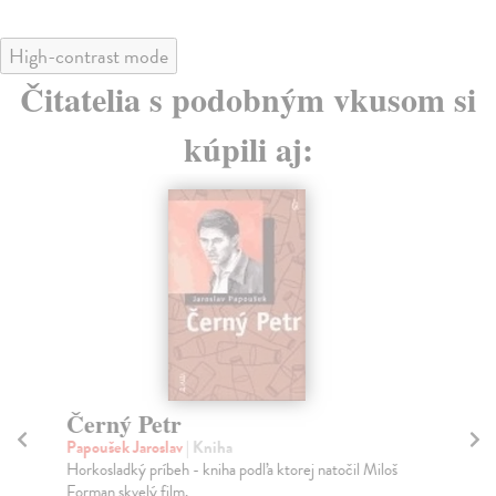
High-contrast mode
Čitatelia s podobným vkusom si
kúpili aj:
Černý Petr
Hi
po
Papoušek Jaroslav
| Kniha
Horkosladký príbeh - kniha podľa ktorej natočil Miloš
Pán
Forman skvelý film.
Pub