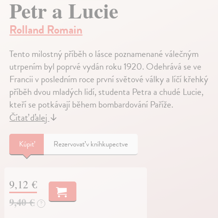
Petr a Lucie
Rolland Romain
Tento milostný příběh o lásce poznamenané válečným
utrpením byl poprvé vydán roku 1920. Odehrává se ve
Francii v posledním roce první světové války a líčí křehký
příběh dvou mladých lidí, studenta Petra a chudé Lucie,
kteří se potkávají během bombardování Paříže.
Čítať ďalej
↓
Kúpiť
Rezervovať v kníhkupectve
9,12 €
9,40 €
?