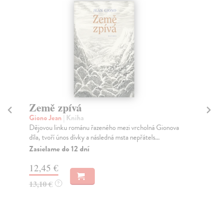
Země zpívá
Ké
Giono Jean
| Kniha
Gi
Dějovou linku románu řazeného mezi vrcholná Gionova
Akr
díla, tvoří únos dívky a následná msta nepřátels...
že 
Zasielame do 12 dní
Na
12,45 €
15
13,10 €
16
?