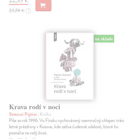
23,50 €
?
na sklade
Krava rodí v noci
Statovci Pajtim
| Kniha
Píše sa rok 1996. Vo Fínsku vychovávaný osemročný chlapec trávi
letné prázdniny v Kosove, kde zažíva čudesné udalosti, ktoré ho
poznačia na celý život.