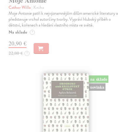
Moje Antonie
Cather Willa
| Kniha
Moje Antonie patří k nejvýznamnějším dílům americké literatury a
představuje vrchol autorčiny tvorby. Vypráví hluboký příběh o
dětství, kořenech a hledání vlastního místa ve světě.
Na sklade
?
20,90 €
22,00 €
?
na sklade
novinka