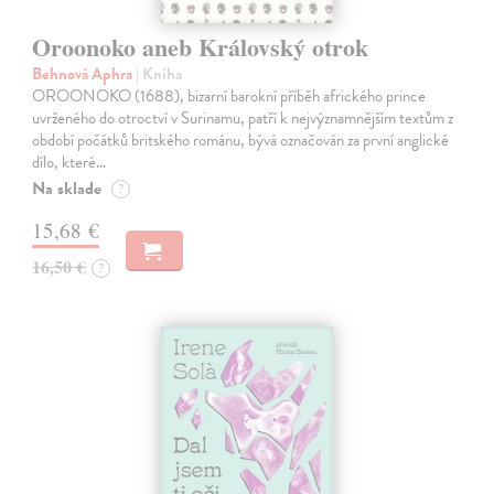
Oroonoko aneb Královský otrok
Behnová Aphra
| Kniha
OROONOKO (1688), bizarní barokní příběh afrického prince
uvrženého do otroctví v Surinamu, patří k nejvýznamnějším textům z
období počátků britského románu, bývá označován za první anglické
dílo, které…
Na sklade
?
15,68 €
16,50 €
?