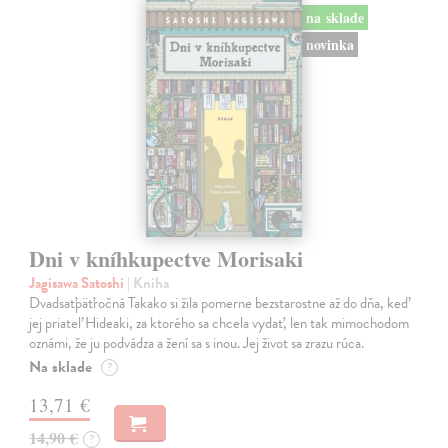
na sklade
novinka
Dni v kníhkupectve Morisaki
Jagisawa Satoshi
| Kniha
Dvadsaťpäťročná Takako si žila pomerne bezstarostne až do dňa, keď
jej priateľ Hideaki, za ktorého sa chcela vydať, len tak mimochodom
oznámi, že ju podvádza a žení sa s inou. Jej život sa zrazu rúca.
Na sklade
?
13,71 €
14,90 €
?