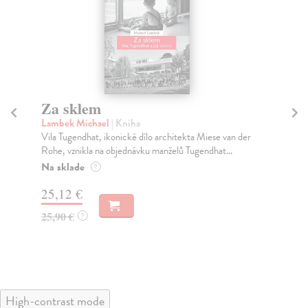
Za sklem
M
Lambek Michael
| Kniha
Be
Vila Tugendhat, ikonické dílo architekta Miese van der
Jak
Rohe, vznikla na objednávku manželů Tugendhat...
dob
Na sklade
Na
?
25,12 €
25
25,90 €
27
?
High-contrast mode