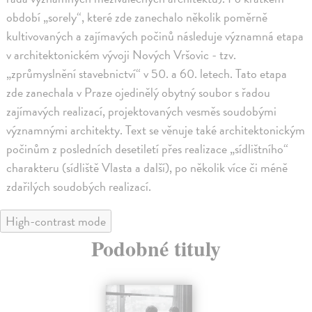
období „sorely“, které zde zanechalo několik poměrně
kultivovaných a zajímavých počinů následuje významná etapa
v architektonickém vývoji Nových Vršovic - tzv.
„zprůmyslnění stavebnictví“ v 50. a 60. letech. Tato etapa
zde zanechala v Praze ojedinělý obytný soubor s řadou
zajímavých realizací, projektovaných vesměs soudobými
významnými architekty. Text se věnuje také architektonickým
počinům z posledních desetiletí přes realizace „sídlištního“
charakteru (sídliště Vlasta a další), po několik více či méně
zdařilých soudobých realizací.
High-contrast mode
Podobné tituly