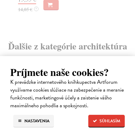
14,05 €
13
?
Ďalšie z kategórie architektúra
Príjmete naše cookies?
na sklade
K prevádzke internetového kníhkupectva Artforum
využívame cookies slúžiace na zabezpečenie a meranie
funkčnosti, marketingové účely a zaistenie vášho
maximálneho pohodlia a spokojnosti.
NASTAVENIA
SÚHLASÍM