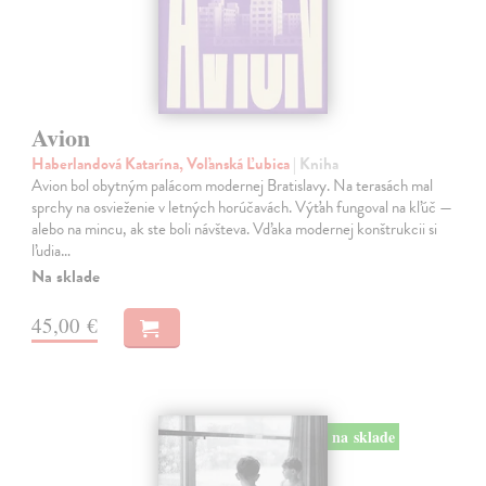
Avion
Haberlandová Katarína, Voľanská Ľubica
| Kniha
Avion bol obytným palácom modernej Bratislavy. Na terasách mal
sprchy na osvieženie v letných horúčavách. Výťah fungoval na kľúč —
alebo na mincu, ak ste boli návšteva. Vďaka modernej konštrukcii si
ľudia…
Na sklade
45,00 €
na sklade