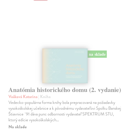
na sklade
Anatómia historického domu (2. vydanie)
Vošková Katarína
| Kniha
Vedecko-populárna forma knihy bola prepracovaná na požiadavky
vysokoškolskej učebnice a k pôvodnému vydavateľovi Spolku Banskej
Štiavnice ´91 dáva punc odbornosti vydavateľ SPEKTRUM STU,
ktorý edície vysokoškolských…
Na sklade