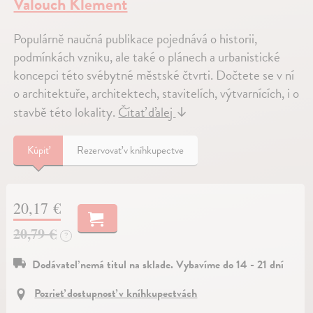
Valouch Klement
Populárně naučná publikace pojednává o historii,
podmínkách vzniku, ale také o plánech a urbanistické
koncepci této svébytné městské čtvrti. Dočtete se v ní
o architektuře, architektech, stavitelích, výtvarnících, i o
stavbě této lokality.
Čítať ďalej
↓
Kúpiť
Rezervovať v kníhkupectve
20,17 €
20,79 €
?
Dodávateľ nemá titul na sklade. Vybavíme do 14 - 21 dní
Pozrieť dostupnosť v kníhkupectvách