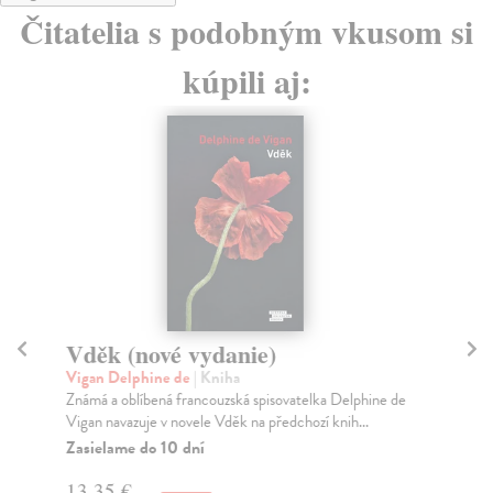
Čitatelia s podobným vkusom si
kúpili aj:
Vděk (nové vydanie)
L
Vigan Delphine de
| Kniha
Mi
Známá a oblíbená francouzská spisovatelka Delphine de
Výz
Vigan navazuje v novele Vděk na předchozí knih...
svů
Zasielame do 10 dní
Na
13,35 €
13