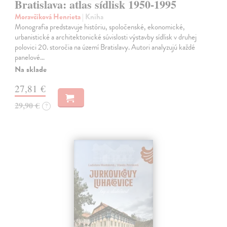
Bratislava: atlas sídlisk 1950-1995
Moravčíková Henrieta
| Kniha
Monografia predstavuje históriu, spoločenské, ekonomické,
urbanistické a architektonické súvislosti výstavby sídlisk v druhej
polovici 20. storočia na území Bratislavy. Autori analyzujú každé
panelové…
Na sklade
27,81 €
29,90 €
?