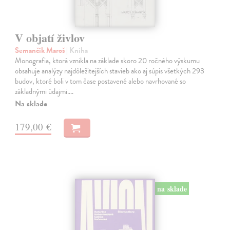
V objatí živlov
Semančík Maroš
| Kniha
Monografia, ktorá vznikla na základe skoro 20 ročného výskumu
obsahuje analýzy najdôležitejších stavieb ako aj súpis všetkých 293
budov, ktoré boli v tom čase postavené alebo navrhované so
základnými údajmi.…
Na sklade
179,00 €
na sklade