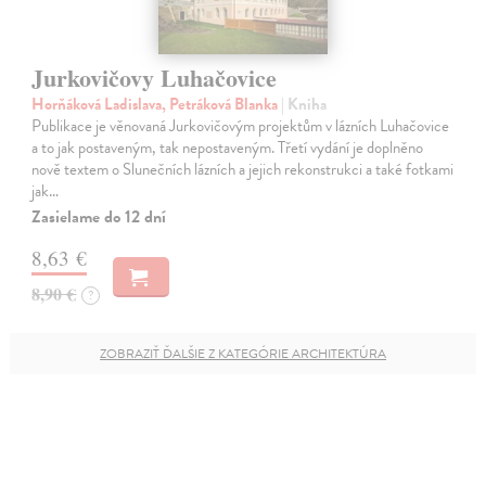
Jurkovičovy Luhačovice
Horňáková Ladislava, Petráková Blanka
| Kniha
Publikace je věnovaná Jurkovičovým projektům v lázních Luhačovice
a to jak postaveným, tak nepostaveným. Třetí vydání je doplněno
nově textem o Slunečních lázních a jejich rekonstrukci a také fotkami
jak…
Zasielame do 12 dní
8,63 €
8,90 €
?
ZOBRAZIŤ ĎALŠIE Z KATEGÓRIE ARCHITEKTÚRA