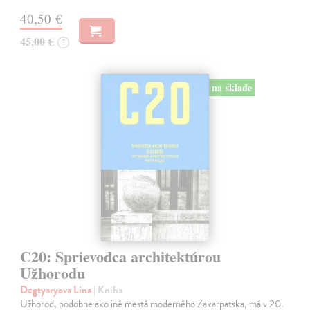
40,50 €
45,00 €
?
na sklade
C20: Sprievodca architektúrou
Užhorodu
Degtyaryova Lina
| Kniha
Užhorod, podobne ako iné mestá moderného Zakarpatska, má v 20.