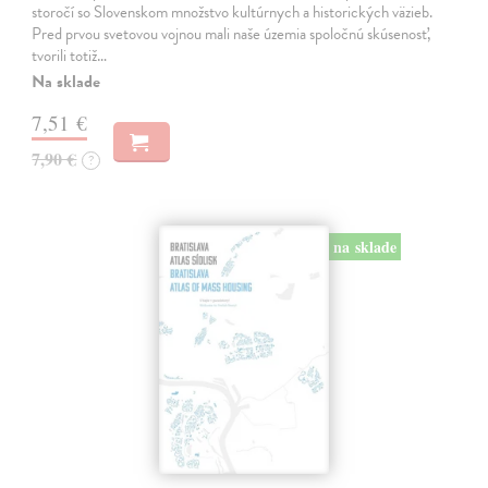
storočí so Slovenskom množstvo kultúrnych a historických väzieb.
Pred prvou svetovou vojnou mali naše územia spoločnú skúsenosť,
tvorili totiž…
Na sklade
7,51 €
7,90 €
?
na sklade