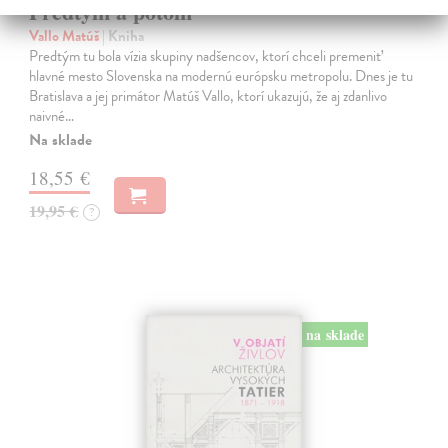
Predtým a potom
Vallo Matúš
| Kniha
Predtým tu bola vízia skupiny nadšencov, ktorí chceli premeniť
hlavné mesto Slovenska na modernú európsku metropolu. Dnes je tu
Bratislava a jej primátor Matúš Vallo, ktorí ukazujú, že aj zdanlivo
naivné…
Na sklade
18,55 €
19,95 €
?
na sklade