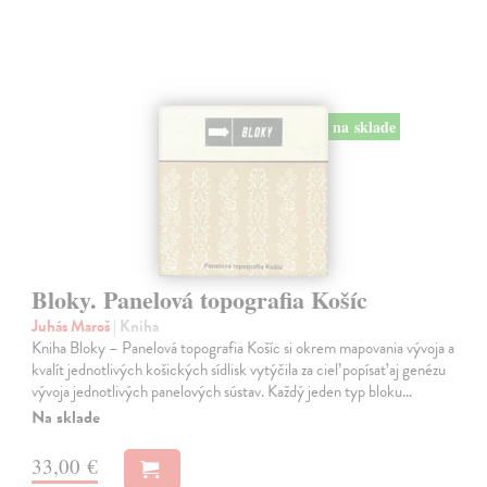
na sklade
Bloky. Panelová topografia Košíc
Juhás Maroš
| Kniha
Kniha Bloky – Panelová topografia Košíc si okrem mapovania vývoja a
kvalít jednotlivých košických sídlisk vytýčila za cieľ popísať aj genézu
vývoja jednotlivých panelových sústav. Každý jeden typ bloku…
Na sklade
33,00 €