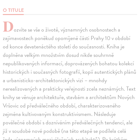
O TITULE
D
ozvíte se vše o životě, významných osobnostech a
zajímavostech poněkud opomíjené části Prahy 10 v období
od konce devatenáctého století do současnosti. Kniha je
doplněna velkým množstvím dosud nikde souhrnně
nepublikovaných informací, doprovázených bohatou kolekcí
historických i současných fotografií, kopií autentických plánů
a urbanisticko-architektonických vizí – mnohdy
nerealizovaných a prakticky veřejnosti zcela neznámých. Text
knihy se věnuje architektuře, stavbám a architektům Nových
Vršovic od předválečného období, charakterizovaného
zejména kultivovaným konstruktivismem. Následuje
poválečné období s dozníváním předválečných tendencí, ale
již v soudobé nové podobě (na této etapě se podílela celá
řada významných meziválečných architektů). Po krátkém