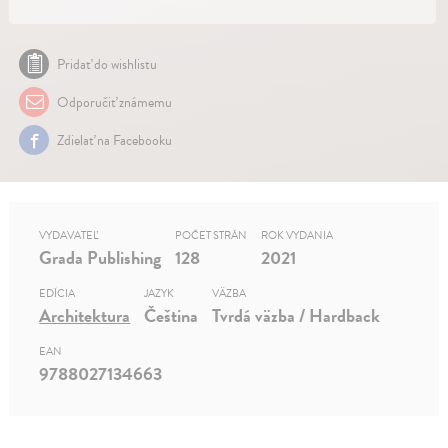
Pridať do wishlistu
Odporučiť známemu
Zdielať na Facebooku
VYDAVATEĽ
POČET STRÁN
ROK VYDANIA
Grada Publishing
128
2021
EDÍCIA
JAZYK
VÄZBA
Architektura
Čeština
Tvrdá väzba / Hardback
EAN
9788027134663