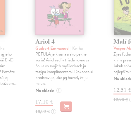
Ariol 4
Malí f
iha
Guibert Emmanuel
| Kniha
Vešper M
 aj jeho
PEŤULA je krásna a ako pekne
Žiješ futb
ôň Erdži!
vonia! Ariol sedí v triede rovno za
kniha pres
sím
ňou a vo svojich myšlienkach ju
Jakub sníva
u! Poznáte
zasýpa komplimentami. Dokonca si
najlepšími 
sú jej
predstavuje, ako jej hovorí, že ju
Na sklad
 strážcom…
miluje.
12,51 
Na sklade
?
12,90 €
17,10 €
18,00 €
?