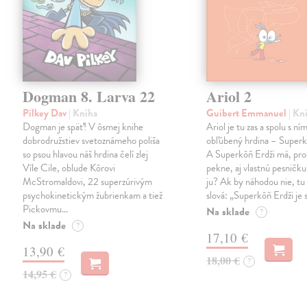
Dogman 8. Larva 22
Ariol 2
Pilkey Dav
| Kniha
Guibert Emmanuel
| Kn
Dogman je späť! V ôsmej knihe
Ariol je tu zas a spolu s ním
dobrodružstiev svetoznámeho poliša
obľúbený hrdina – Superk
so psou hlavou náš hrdina čelí zlej
A Superkôň Erdži má, pro
Víle Cile, oblude Kôrovi
pekne, aj vlastnú pesničk
McStromaldovi, 22 superzúrivým
ju? Ak by náhodou nie, tu 
psychokinetickým žubrienkam a tiež
slová: „Superkôň Erdži je
Pickovmu…
Na sklade
?
Na sklade
?
17,10 €
13,90 €
18,00 €
?
14,95 €
?