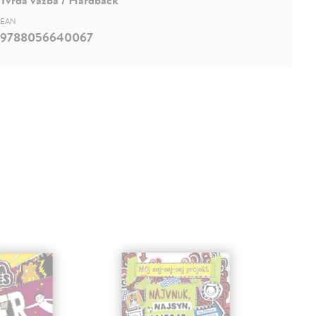
EAN
9788056640067