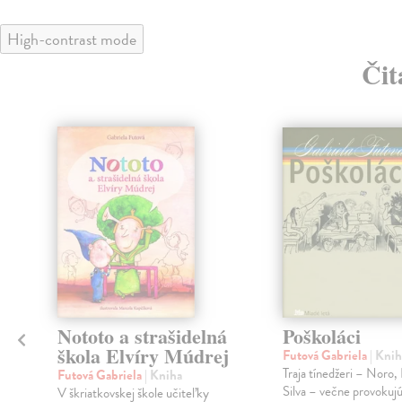
High-contrast mode
Čit
č
Nototo a strašidelná
Poškoláci
škola Elvíry Múdrej
Futová Gabriela
| Knih
Traja tínedžeri – Noro, 
Futová Gabriela
| Kniha
Silva – večne provokujú
V škriatkovskej škole učiteľky