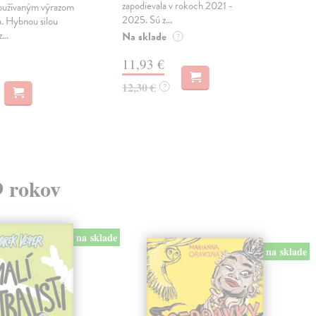
zapodievala v rokoch 2021 -
Ada
používaným výrazom
2025. Sú z...
sa z
a. Hybnou silou
ie B
...
Na sklade
?
11,93 €
MO
12,30 €
?
12
9 rokov
na sklade
na sklade