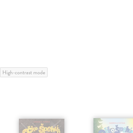
High-contrast mode
klade