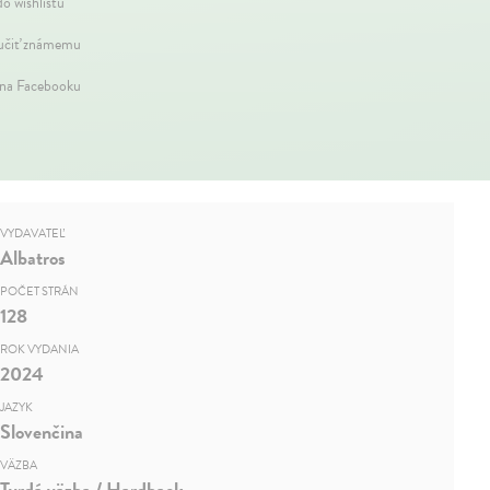
do wishlistu
čiť známemu
 na Facebooku
VYDAVATEĽ
Albatros
POČET STRÁN
128
ROK VYDANIA
2024
JAZYK
Slovenčina
VÄZBA
Tvrdá väzba / Hardback