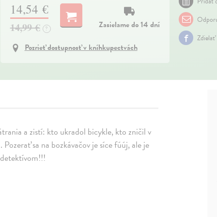
Pridať 
14,54 €
Odporu
Zasielame do 14 dní
14,99 €
?
Zdielať
Pozrieť dostupnosť v kníhkupectvách
rania a zistí: kto ukradol bicykle, kto zničil v
 Pozerať sa na bozkávačov je síce fúúj, ale je
detektívom!!!