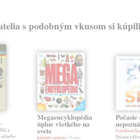
atelia s podobným vkusom si kúpili
Megaencyklopédia
Počasie 
úplne všetkého na
nepozná
a
svete
Riki a
Ivaňáková Ga
 učiteľov
Počasie a klím
kolektív autorov
| Kniha