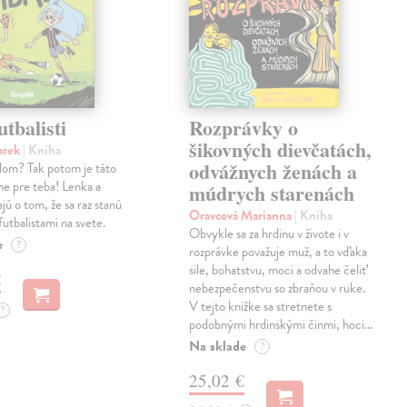
utbalisti
Rozprávky o
šikovných dievčatách,
arek
| Kniha
odvážnych ženách a
alom? Tak potom je táto
ne pre teba! Lenka a
múdrych starenách
jú o tom, že sa raz stanú
Oravcová Marianna
| Kniha
futbalistami na svete.
Obvykle sa za hrdinu v živote i v
e
?
rozprávke považuje muž, a to vďaka
sile, bohatstvu, moci a odvahe čeliť
€
nebezpečenstvu so zbraňou v ruke.
V tejto knižke sa stretnete s
?
podobnými hrdinskými činmi, hoci…
Na sklade
?
25,02 €