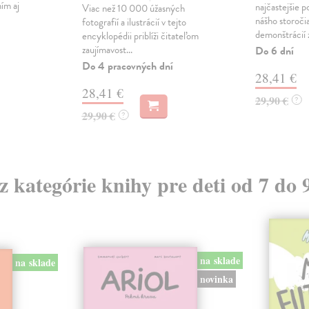
ím aj
najčastejšie 
Viac než 10 000 úžasných
nášho storoči
fotografií a ilustrácií v tejto
demonštrácií z
encyklopédii priblíži čitateľom
zaujímavost...
Do 6 dní
Do 4 pracovných dní
28,41 €
28,41 €
29,90 €
?
29,90 €
?
 z kategórie knihy pre deti od 7 do 
na sklade
na sklade
novinka