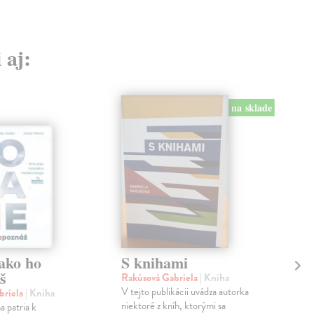
 aj:
na sklade
ako ho
S knihami
Fo
š
Rakúsová Gabriela
| Kniha
Ada
V tejto publikácii uvádza autorka
Ele
briela
| Kniha
niektoré z kníh, ktorými sa
V r
a patria k