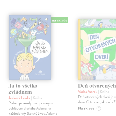
na sklade
Ja to všetko
Deň otvorených
zvládnem
Vadas Marek
| Kniha
Deň otvorených dverí je v
Jecková Lenka
| Kniha
sláva. O to viac, ak ide o
Príbeh je veselým a úprimným
Na sklade
pohľadom druháha Adama na
?
každodenný školský život. Adam s