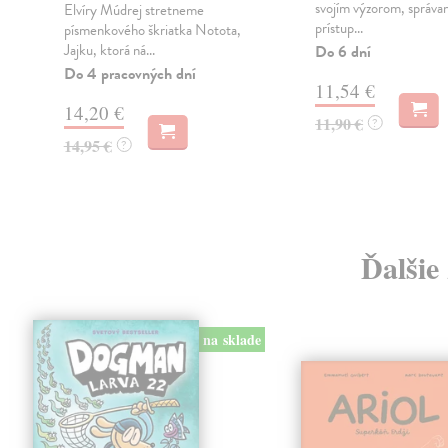
svojím výzorom, správan
Elvíry Múdrej stretneme
prístup...
í
písmenkového škriatka Notota,
Jajku, ktorá ná...
Do 6 dní
Do 4 pracovných dní
11,54 €
14,20 €
11,90 €
?
14,95 €
?
Ďalšie
na sklade