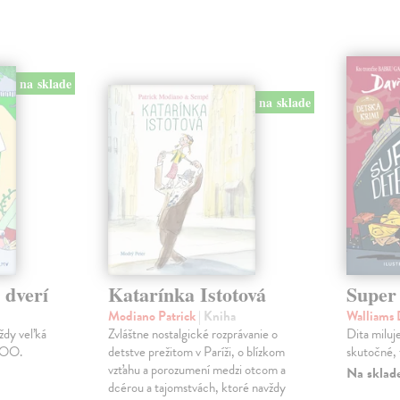
na sklade
na sklade
 dverí
Katarínka Istotová
Super
Modiano Patrick
| Kniha
Walliams
ždy veľká
Zvláštne nostalgické rozprávanie o
Dita miluj
 ZOO.
detstve prežitom v Paríži, o blízkom
skutočné, 
vzťahu a porozumení medzi otcom a
Na sklad
dcérou a tajomstvách, ktoré navždy