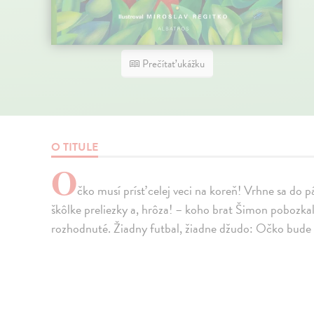
Prečítať ukážku
O TITULE
O
čko musí prísť celej veci na koreň! Vrhne sa do pát
škôlke preliezky a, hrôza! – koho brat Šimon pobozkal.
rozhodnuté. Žiadny futbal, žiadne džudo: Očko bude 