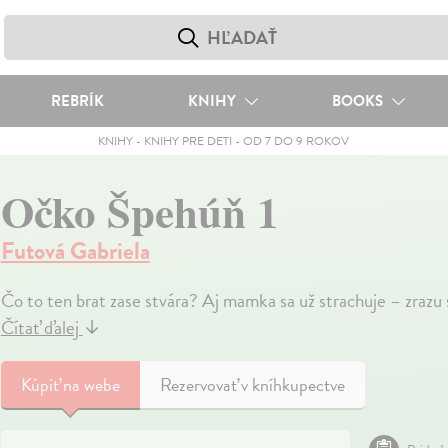
REBRÍK
KNIHY
BOOKS
KNIHY
-
KNIHY PRE DETI
-
OD 7 DO 9 ROKOV
Očko Špehúň 1
Futová Gabriela
Čo to ten brat zase stvára? Aj mamka sa už strachuje – zrazu s
Čítať ďalej
↓
Kúpiť
na webe
Rezervovať v kníhkupectve