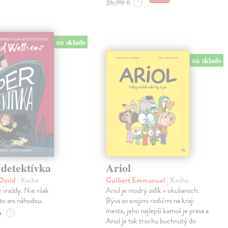
26,90 €
?
na sklade
na sklade
 detektívka
Ariol
 David
| Kniha
Guibert Emmanuel
| Kniha
e vraždy. Nie však
Ariol je modrý oslík v okuliaroch.
to ani náhodou.
Býva so svojimi rodičmi na kraji
mesta, jeho najlepší kamoš je prasa a
e
?
Ariol je tak trochu buchnutý do