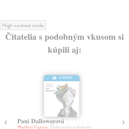
High-contrast mode
Čitatelia s podobným vkusom si
kúpili aj:
E-AUDIO
Pani Dallowayová
A
Woolfová Virginia
| Elektronická audiokniha
Sza