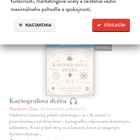
funkčnosti, marketingové účely a zaistenie vášho
maximálneho pohodlia a spokojnosti.
NASTAVENIA
SÚHLASÍM
E-AUDIO
novinka
Kartografova dcéra
Marchant Clare
| Elektronická audiokniha
Nádherný historický príbeh odohrávajúci sa v 16. storočí o
pozoruhodnej a odvážnej žene – kartografke, inšpirovaný skutočnými
udalosťami. A tiež príbeh ženy zo súčasnosti, ktorá zo zatajeným
dychom objavuje…