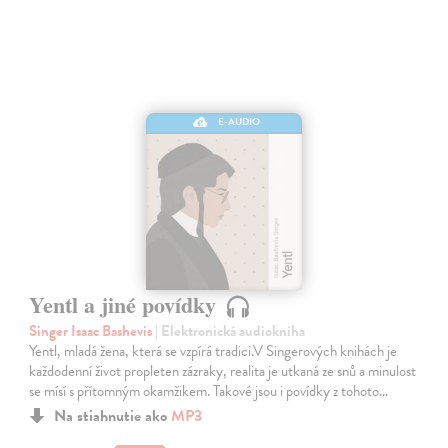
E-AUDIO
Yentl a jiné povídky
Singer Isaac Bashevis
| Elektronická audiokniha
Yentl, mladá žena, která se vzpírá tradici.V Singerových knihách je
každodenní život propleten zázraky, realita je utkaná ze snů a minulost
se mísí s přítomným okamžikem. Takové jsou i povídky z tohoto…
Na stiahnutie ako
MP3