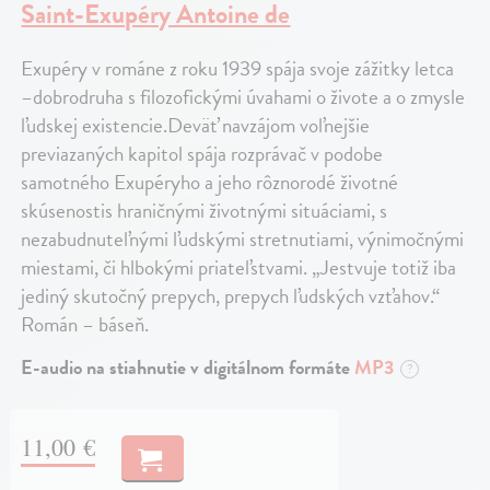
Saint-Exupéry Antoine de
Exupéry v románe z roku 1939 spája svoje zážitky letca
–dobrodruha s filozofickými úvahami o živote a o zmysle
ľudskej existencie.Deväť navzájom voľnejšie
previazaných kapitol spája rozprávač v podobe
samotného Exupéryho a jeho rôznorodé životné
skúsenostis hraničnými životnými situáciami, s
nezabudnuteľnými ľudskými stretnutiami, výnimočnými
miestami, či hlbokými priateľstvami. „Jestvuje totiž iba
jediný skutočný prepych, prepych ľudských vzťahov.“
Román – báseň.
E-audio na stiahnutie v digitálnom formáte
MP3
?
11,00 €