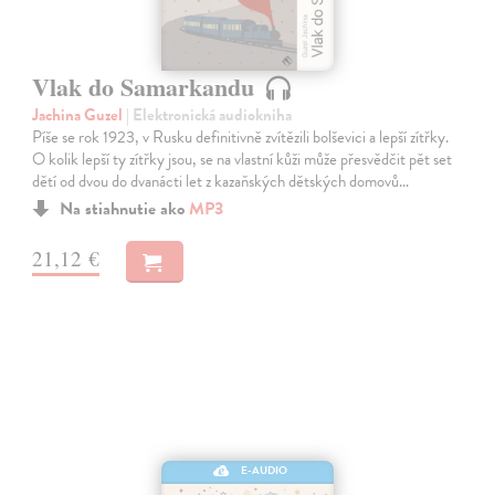
Vlak do Samarkandu
Jachina Guzel
| Elektronická audiokniha
Píše se rok 1923, v Rusku definitivně zvítězili bolševici a lepší zítřky.
O kolik lepší ty zítřky jsou, se na vlastní kůži může přesvědčit pět set
dětí od dvou do dvanácti let z kazaňských dětských domovů…
Na stiahnutie ako
MP3
21,12 €
E-AUDIO