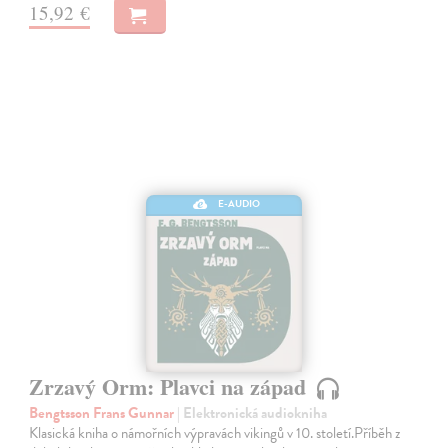
15,92 €
E-AUDIO
Zrzavý Orm: Plavci na západ
Bengtsson Frans Gunnar
| Elektronická audiokniha
Klasická kniha o námořních výpravách vikingů v 10. století.Příběh z