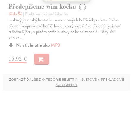
Předepíšeme vám kočku
Išida Šó
| Elektronická audiokniha
Laskavý japonský bestseller o sametových kožíšcích, nekonečném
předení a opravdové kočičí lásce, který vychází ve třiceti jazycích.V
rušném Kjótu, v pátém patře budovy na konci zapadlé uličky sídlí
klinika…
Na stiahnutie ako
MP3
15,92 €
ZOBRAZIŤ ĎALŠIE Z KATEGÓRIE BELETRIA – SVETOVÉ A PREKLADOVÉ
AUDIOKNIHY