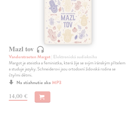
Mazl tov
Vanderstraeten Margot
| Elektronická audiokniha
Margot je ateistka a feministka, která žije se svým íránským přítelem
a studuje jazyky. Schneiderovi jsou ortodoxní židovská rodina se
čtyřmi dětmi.
Na stiahnutie ako
MP3
14,00 €