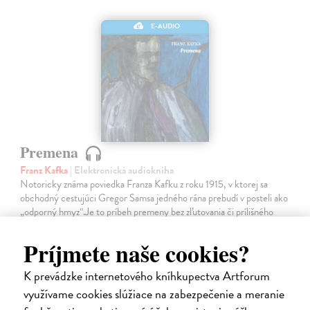
E-AUDIO
Premena
Franz Kafka
| Elektronická audiokniha
Notoricky známa poviedka Franza Kafku z roku 1915, v ktorej sa
obchodný cestujúci Gregor Samsa jedného rána prebudí v posteli ako
„odporný hmyz“.Je to príbeh premeny bez zľutovania či prílišného
súcitu…
Na stiahnutie ako
MP3
Príjmete naše cookies?
7,00 €
K prevádzke internetového kníhkupectva Artforum
využívame cookies slúžiace na zabezpečenie a meranie