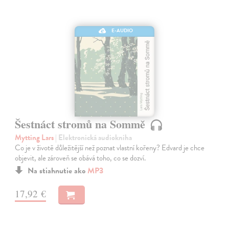
E-AUDIO
Šestnáct stromů na Sommě
Mytting Lars
| Elektronická audiokniha
Co je v životě důležitější než poznat vlastní kořeny? Edvard je chce
objevit, ale zároveň se obává toho, co se dozví.
Na stiahnutie ako
MP3
17,92 €