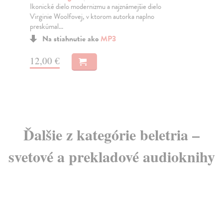
Ikonické dielo modernizmu a najznámejšie dielo
Hov
Virginie Woolfovej, v ktorom autorka naplno
pod
preskúmal...
Na stiahnutie ako
MP3
17
12,00 €
Ďalšie z kategórie beletria –
svetové a prekladové audioknihy