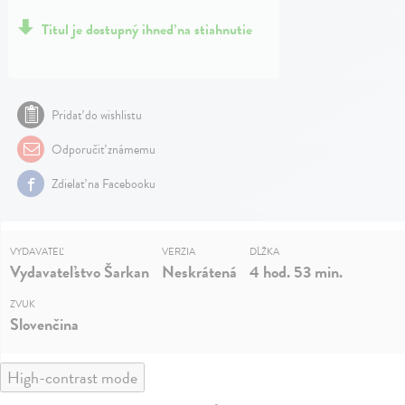
Titul je dostupný ihneď na stiahnutie
Pridať do wishlistu
Odporučiť známemu
Zdielať na Facebooku
VYDAVATEĽ
VERZIA
DĹŽKA
Vydavateľstvo Šarkan
Neskrátená
4 hod. 53 min.
ZVUK
Slovenčina
High-contrast mode