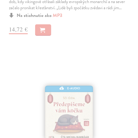
dob, kdy vikingové otřásali základy evropských monarchií a na sever
začalo pronikat křesťanství. „Lidé byli zpočátku zvědavi a rádi jim…
Na stiahnutie ako
MP3
14,72 €
E-AUDIO