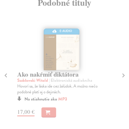
Podobné tituly
E-AUDIO
Ako nakŕmiť diktátora
M
(
Szabłowski Witold
| Elektronická audiokniha
Hovorí sa, že láska ide cez žalúdok. A možno niečo
Bu
podobné platí aj o dejinách.
Mos
oby
Na stiahnutie ako
MP3
Na
17,00 €
13
14