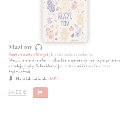
Mazl tov
Vanderstraeten Margot
| Elektronická audiokniha
Margot je ateistka a feministka, která žije se svým íránským přítelem
a studuje jazyky. Schneiderovi jsou ortodoxní židovská rodina se
čtyřmi dětmi.
Na stiahnutie ako
MP3
14,00 €