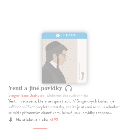
E-AUDIO
Yentl a jiné povídky
Singer Isaac Bashevis
| Elektronická audiokniha
Yentl, mladá žena, která se vzpírá tradici.V Singerových knihách je
každodenní život propleten zázraky, realita je utkaná ze snů a minulost
se mísí s přítomným okamžikem. Takové jsou i povídky z tohoto…
Na stiahnutie ako
MP3