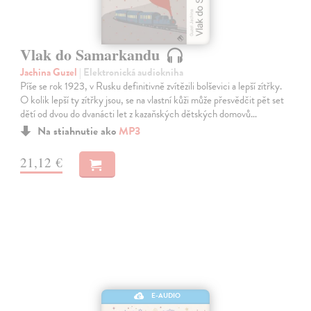
Vlak do Samarkandu
Jachina Guzel
| Elektronická audiokniha
Píše se rok 1923, v Rusku definitivně zvítězili bolševici a lepší zítřky.
O kolik lepší ty zítřky jsou, se na vlastní kůži může přesvědčit pět set
dětí od dvou do dvanácti let z kazaňských dětských domovů…
Na stiahnutie ako
MP3
21,12 €
E-AUDIO