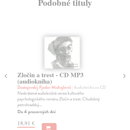
Podobné tituly
Zločin a trest - CD MP3
M
(audiokniha)
Ha
Sep
Dostojevskij Fjodor Michajlovič
| Audiokniha na CD
Neskrátená audioknižná verzia kultového
Na
psychologického románu Zločin a trest. Chudobný
13
petrohradský...
Do 4 pracovných dní
13
18,91 €