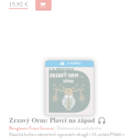
15,92 €
E-AUDIO
Zrzavý Orm: Plavci na západ
Bengtsson Frans Gunnar
| Elektronická audiokniha
Klasická kniha o námořních výpravách vikingů v 10. století.Příběh z