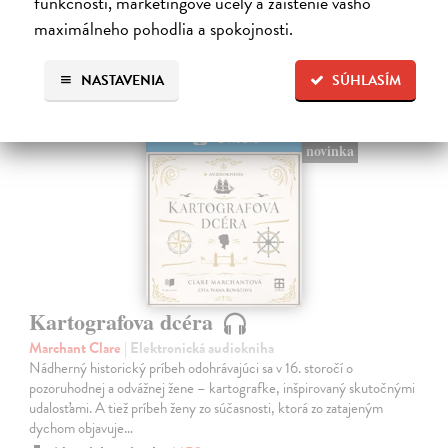
funkčnosti, marketingové účely a zaistenie vášho
maximálneho pohodlia a spokojnosti.
NASTAVENIA
SÚHLASÍM
E-AUDIO
novinka
Kartografova dcéra
Marchant Clare
| Elektronická audiokniha
Nádherný historický príbeh odohrávajúci sa v 16. storočí o
pozoruhodnej a odvážnej žene – kartografke, inšpirovaný skutočnými
udalosťami. A tiež príbeh ženy zo súčasnosti, ktorá zo zatajeným
dychom objavuje…