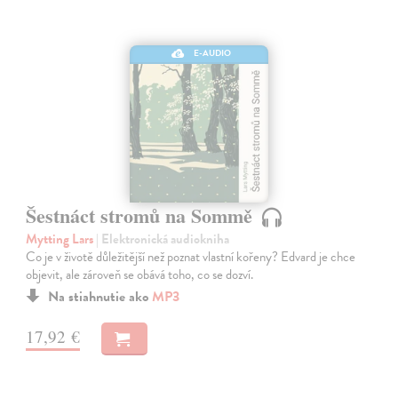
E-AUDIO
Šestnáct stromů na Sommě
Mytting Lars
| Elektronická audiokniha
Co je v životě důležitější než poznat vlastní kořeny? Edvard je chce
objevit, ale zároveň se obává toho, co se dozví.
Na stiahnutie ako
MP3
17,92 €