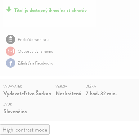
Titul je dostupný ihneď na stiahnutie
Pridať do wishlistu
Odporučiť známemu
Zdielať na Facebooku
VYDAVATEĽ
VERZIA
DĹŽKA
Vydavateľstvo Šarkan
Neskrátená
7 hod. 32 min.
ZVUK
Slovenčina
High-contrast mode