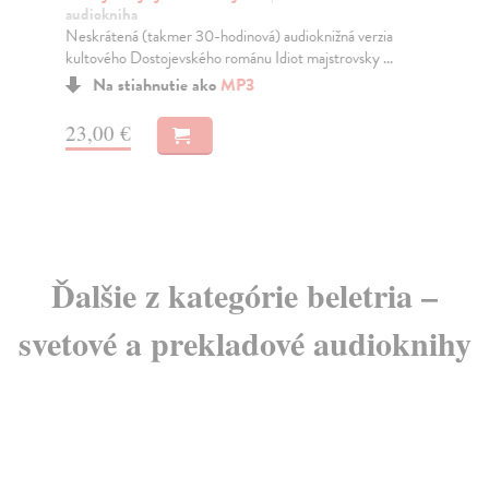
audiokniha
Nes
Neskrátená (takmer 30-hodinová) audioknižná verzia
kul
kultového Dostojevského románu Idiot majstrovsky ...
Na
Na stiahnutie ako
MP3
23
23,00 €
24
Ďalšie z kategórie beletria –
svetové a prekladové audioknihy