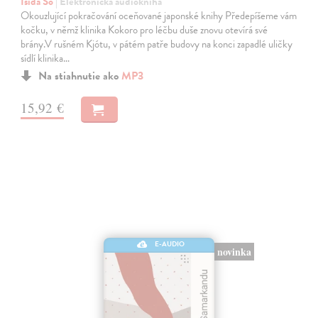
Išida Šó
| Elektronická audiokniha
Okouzlující pokračování oceňované japonské knihy Předepíšeme vám
kočku, v němž klinika Kokoro pro léčbu duše znovu otevírá své
brány.V rušném Kjótu, v pátém patře budovy na konci zapadlé uličky
sídlí klinika…
Na stiahnutie ako
MP3
15,92 €
E-AUDIO
novinka