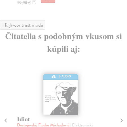
19,90 €
?
High-contrast mode
Čitatelia s podobným vkusom si
kúpili aj:
E-AUDIO
Idiot
I
Dostojevskij Fjodor Michajlovič
| Elektronická
Dos