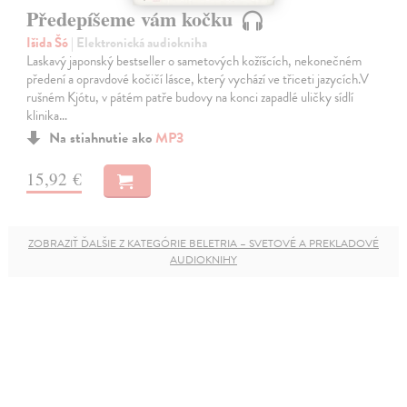
Předepíšeme vám kočku
Išida Šó
| Elektronická audiokniha
Laskavý japonský bestseller o sametových kožíšcích, nekonečném
předení a opravdové kočičí lásce, který vychází ve třiceti jazycích.V
rušném Kjótu, v pátém patře budovy na konci zapadlé uličky sídlí
klinika…
Na stiahnutie ako
MP3
15,92 €
ZOBRAZIŤ ĎALŠIE Z KATEGÓRIE BELETRIA – SVETOVÉ A PREKLADOVÉ
AUDIOKNIHY