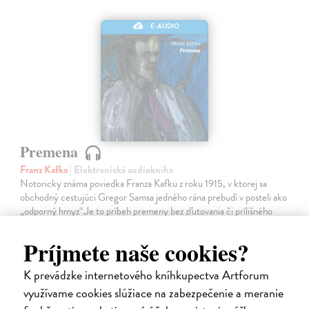
E-AUDIO
Premena
Franz Kafka
| Elektronická audiokniha
Notoricky známa poviedka Franza Kafku z roku 1915, v ktorej sa
obchodný cestujúci Gregor Samsa jedného rána prebudí v posteli ako
„odporný hmyz“.Je to príbeh premeny bez zľutovania či prílišného
súcitu…
Na stiahnutie ako
MP3
Príjmete naše cookies?
7,00 €
K prevádzke internetového kníhkupectva Artforum
využívame cookies slúžiace na zabezpečenie a meranie