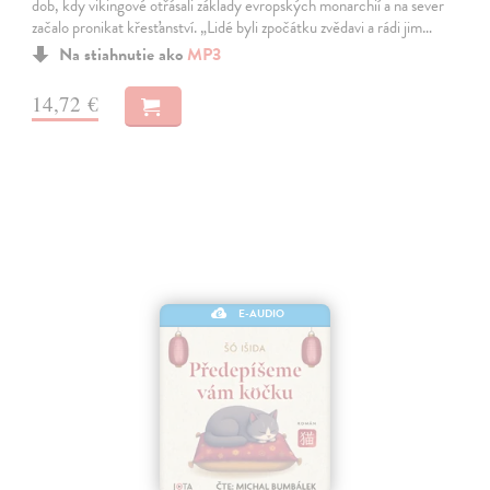
dob, kdy vikingové otřásali základy evropských monarchií a na sever
začalo pronikat křesťanství. „Lidé byli zpočátku zvědavi a rádi jim…
Na stiahnutie ako
MP3
14,72 €
E-AUDIO