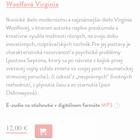
Woolfová Virginia
Ikonické dielo modernizmu a najznámejšie dielo Virginie
Woolfovej, v ktorom autorka naplno preskúmala a
kreatívne využila možnosti rôznych, na svoju dobu
inovatívnych, rozprávačských techník.Pre jej postavy je
charakteristická rozorvanosť a psychické problémy
(postava Septima, ktorý sa po návrate z bojísk prvej
svetovej vojny zúfalo zmieta vo svojej post-traumatickej
stresovej poruche), či úzkosť z „nesprávnych“ životných
rozhodnutí, z plynutia času a zo starnutia (pani
Dallowayová).
E-audio na stiahnutie v digitálnom formáte
MP3
?
12,00 €