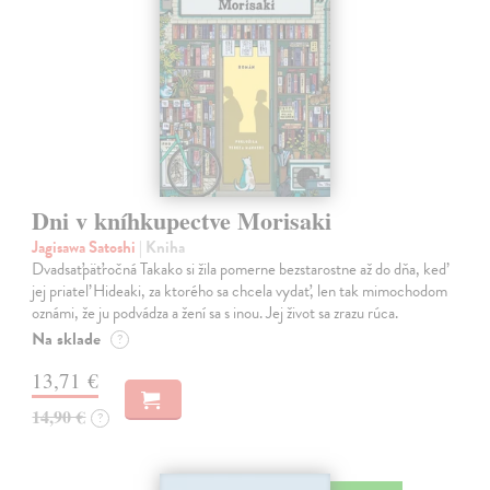
Dni v kníhkupectve Morisaki
Jagisawa Satoshi
| Kniha
Dvadsaťpäťročná Takako si žila pomerne bezstarostne až do dňa, keď
jej priateľ Hideaki, za ktorého sa chcela vydať, len tak mimochodom
oznámi, že ju podvádza a žení sa s inou. Jej život sa zrazu rúca.
Na sklade
?
13,71 €
14,90 €
?