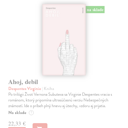
na sklade
Ahoj, debil
Despentes Virginie
| Kniha
Po trilógii Život Vernona Subutexa sa Virginie Despentes vracia s
románom, ktorý pripomína ultrasúčasnú verziu Nebezpečných
známostí. Ide o príbeh plný hnevu aj útechy, vzdoru aj prijatia.
Na sklade
?
22,33 €