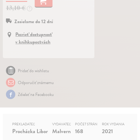
13,10 €
?
Zasielame do 12 dní
Pozrieť dostupnosť
v kníhkupectvách
Pridať do wishlistu
Odporučiť známemu
Zdielať na Facebooku
PREKLADATEĽ
VYDAVATEĽ
POČET STRÁN
ROK VYDANIA
Procházka Libor
Malvern
168
2021