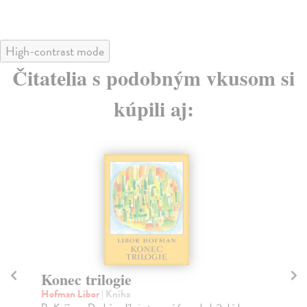
High-contrast mode
Čitatelia s podobným vkusom si
kúpili aj:
Konec trilogie
S
Hofman Libor
| Kniha
Mi