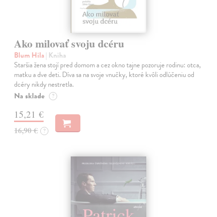
Ako milovať svoju dcéru
Blum Hila
| Kniha
Staršia žena stojí pred domom a cez okno tajne pozoruje rodinu: otca,
matku a dve deti. Díva sa na svoje vnučky, ktoré kvôli odlúčeniu od
dcéry nikdy nestretla.
Na sklade
?
15,21 €
16,90 €
?