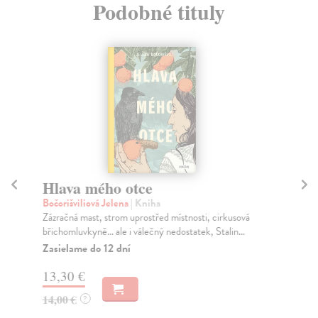
Podobné tituly
Hlava mého otce
Še
Bočorišviliová Jelena
| Kniha
Ku
Zázračná mast, strom uprostřed místnosti, cirkusová
Roz
břichomluvkyně… ale i válečný nedostatek, Stalin...
moc
Zasielame do 12 dní
Za
13,30 €
17
14,00 €
18
?