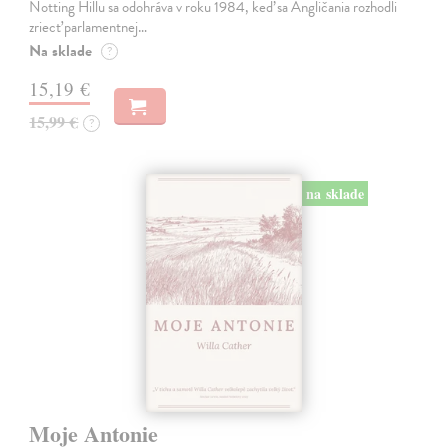
Notting Hillu sa odohráva v roku 1984, keď sa Angličania rozhodli
zriecť parlamentnej…
Na sklade
?
15,19 €
15,99 €
?
na sklade
Moje Antonie