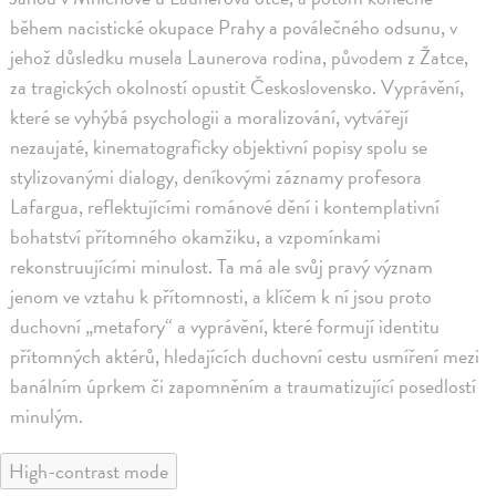
během nacistické okupace Prahy a poválečného odsunu, v
jehož důsledku musela Launerova rodina, původem z Žatce,
za tragických okolností opustit Československo. Vyprávění,
které se vyhýbá psychologii a moralizování, vytvářejí
nezaujaté, kinematograficky objektivní popisy spolu se
stylizovanými dialogy, deníkovými záznamy profesora
Lafargua, reflektujícími románové dění i kontemplativní
bohatství přítomného okamžiku, a vzpomínkami
rekonstruujícími minulost. Ta má ale svůj pravý význam
jenom ve vztahu k přítomnosti, a klíčem k ní jsou proto
duchovní „metafory“ a vyprávění, které formují identitu
přítomných aktérů, hledajících duchovní cestu usmíření mezi
banálním úprkem či zapomněním a traumatizující posedlostí
minulým.
High-contrast mode