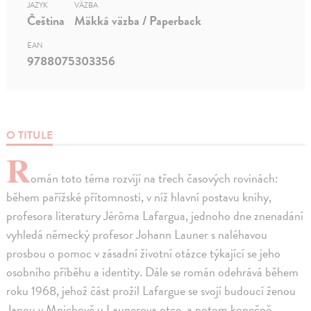
JAZYK
VÄZBA
Čeština
Mäkká väzba / Paperback
EAN
9788075303356
O TITULE
R
omán toto téma rozvíjí na třech časových rovinách:
během pařížské přítomnosti, v níž hlavní postavu knihy,
profesora literatury Jérôma Lafargua, jednoho dne znenadání
vyhledá německý profesor Johann Launer s naléhavou
prosbou o pomoc v zásadní životní otázce týkající se jeho
osobního příběhu a identity. Dále se román odehrává během
roku 1968, jehož část prožil Lafargue se svojí budoucí ženou
Janou v Mnichově u Launerova otce, a potom konečně