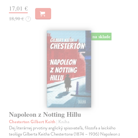
17,01 €
18,90 €
?
na sklade
Napoleon z Notting Hillu
Chesterton Gilbert Keith
| Kniha
Dej literárnej prvotiny anglický spisovateľa, filozofa a laického
teológa Gilberta Keitha Chestertona (1874 – 1936) Napoleon z