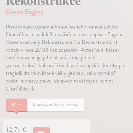
Rekonstrukce
Green Eugína
První román významného současného francouzského
filmového a divadelního režiséra a romanopisce Eugena
Greena nazvaný Rekonstrukce (La Reconstruction)
vydalo v roce 2008 nakladatelství Actes Sud. Název
románu označuje jeho hlavní téma: jednak
„rekonstrukci“ kulturní i duchovní evropské identity po
tragédii druhé světové války, jednak „rekonstrukci“
osobní identity znovu-obnovením otřesené paměti.
Čítať ďalej
↓
Kúpiť
Rezervovať v kníhkupectve
12,71 €