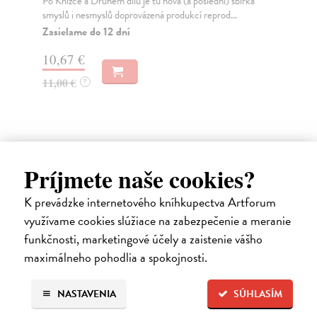
Po Knížce a Druhém dílu je tu nová (a poslední) sbírka
Byl
smyslů i nesmyslů doprovázená produkcí reprod...
lux
Zasielame do 12 dní
Za
10,67 €
11
11,00 €
11
?
Ďalšie z kategórie svetová
Príjmete naše cookies?
beletria
K prevádzke internetového kníhkupectva Artforum
využívame cookies slúžiace na zabezpečenie a meranie
funkčnosti, marketingové účely a zaistenie vášho
na sklade
maximálneho pohodlia a spokojnosti.
novinka
NASTAVENIA
SÚHLASÍM