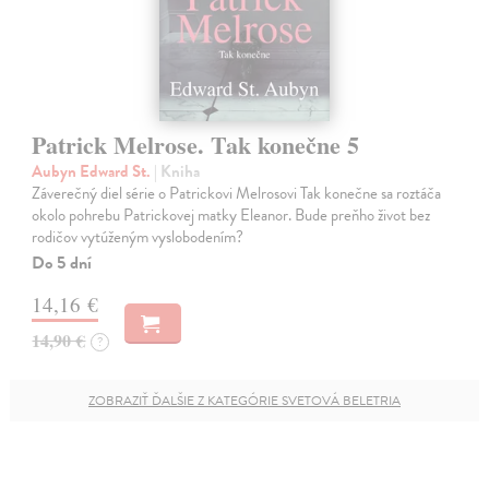
Patrick Melrose. Tak konečne 5
Aubyn Edward St.
| Kniha
Záverečný diel série o Patrickovi Melrosovi Tak konečne sa roztáča
okolo pohrebu Patrickovej matky Eleanor. Bude preňho život bez
rodičov vytúženým vyslobodením?
Do 5 dní
14,16 €
14,90 €
?
ZOBRAZIŤ ĎALŠIE Z KATEGÓRIE SVETOVÁ BELETRIA