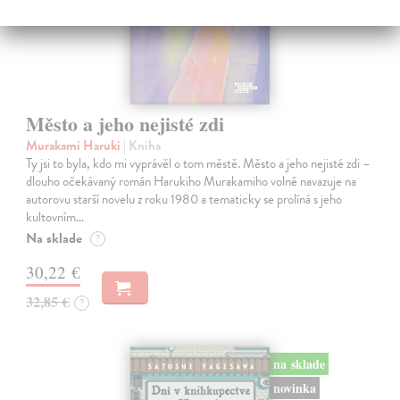
Město a jeho nejisté zdi
Murakami Haruki
| Kniha
Ty jsi to byla, kdo mi vyprávěl o tom městě. Město a jeho nejisté zdi –
dlouho očekávaný román Harukiho Murakamiho volně navazuje na
autorovu starší novelu z roku 1980 a tematicky se prolíná s jeho
kultovním…
Na sklade
?
30,22 €
32,85 €
?
na sklade
novinka