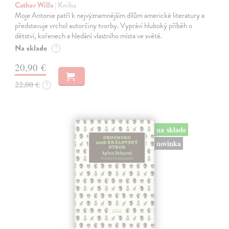
Cather Willa
| Kniha
Moje Antonie patří k nejvýznamnějším dílům americké literatury a
představuje vrchol autorčiny tvorby. Vypráví hluboký příběh o
dětství, kořenech a hledání vlastního místa ve světě.
Na sklade
?
20,90 €
22,00 €
?
na sklade
novinka