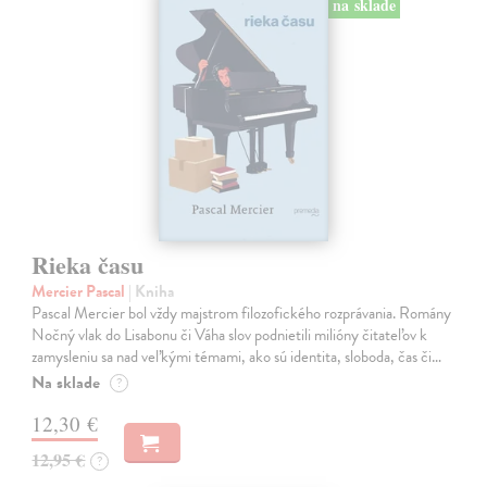
na sklade
Rieka času
Mercier Pascal
| Kniha
Pascal Mercier bol vždy majstrom filozofického rozprávania. Romány
Nočný vlak do Lisabonu či Váha slov podnietili milióny čitateľov k
zamysleniu sa nad veľkými témami, ako sú identita, sloboda, čas či…
Na sklade
?
12,30 €
12,95 €
?