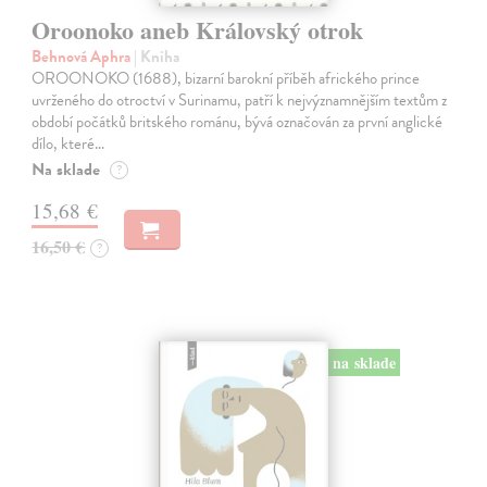
Oroonoko aneb Královský otrok
Behnová Aphra
| Kniha
OROONOKO (1688), bizarní barokní příběh afrického prince
uvrženého do otroctví v Surinamu, patří k nejvýznamnějším textům z
období počátků britského románu, bývá označován za první anglické
dílo, které…
Na sklade
?
15,68 €
16,50 €
?
na sklade