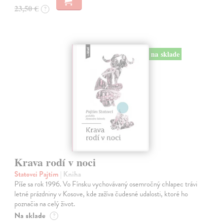
23,50 €
?
na sklade
Krava rodí v noci
Statovci Pajtim
| Kniha
Píše sa rok 1996. Vo Fínsku vychovávaný osemročný chlapec trávi
letné prázdniny v Kosove, kde zažíva čudesné udalosti, ktoré ho
poznačia na celý život.
Na sklade
?