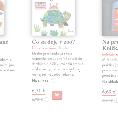
ané
Čo sa deje v zoo?
Na pr
Knižk
kolektív autorov
| Kniha
Ideálna prvá knižka pre vaše
kolektív 
najmenšie deti. Je veľká akurát do
ázkami a
Mini knižk
detských ručičiek, má oblú hranu a
ami zaujme
praktický
vďaka pevným stránkam vydrží aj
 zvieratami
priamo na 
menej šetrné zaobchádzanie.
pomôže s r
Na sklade
?
Na sklad
6,71 €
6,69 €
6,92 €
?
6,90 €
?