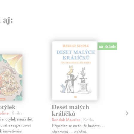
 aj:
na sklade
týlek
Deset malých
Ná
králíčků
pr
roline
| Kniha
ru
 motýlek naučí děti
Sendak Maurice
| Kniha
lovat a respektovat
Připravte se na to, že budete. . .
Ptá
 k inovativním
ohromeni . . . oslněni.
Publ