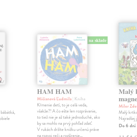
na sklade
HAM HAM
Malý k
magne
Mičianová Ľudmila
| Kniha
Kŕmenie detí, to je celá veda,
Miler Zd
všakže?! A čo ešte len rozprávanie,
 bábätká,
Malý krtko
to tiež nie je až také jednoduché, ako
obiele
Najradšej 
by sa mohlo na prvý pohľad zdať.
Do 6 dní
V rukách držíte knižku určenú práve
na rozvoj reči a rozšírenie…