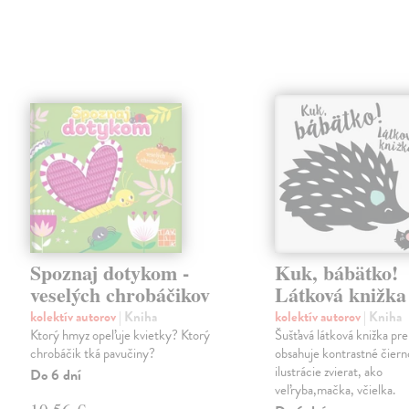
Spoznaj dotykom -
Kuk, bábätko!
veselých chrobáčikov
Látková knižka
kolektív autorov
| Kniha
kolektív autorov
| Kniha
Ktorý hmyz opeľuje kvietky? Ktorý
Šušťavá látková knižka pre
chrobáčik tká pavučiny?
obsahuje kontrastné čiern
ilustrácie zvierat, ako
Do 6 dní
veľryba,mačka, včielka.