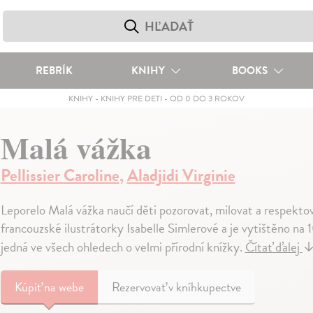
REBRÍK
KNIHY
BOOKS
KNIHY
-
KNIHY PRE DETI
-
OD 0 DO 3 ROKOV
Malá vážka
Pellissier Caroline
,
Aladjidi Virginie
Leporelo Malá vážka naučí děti pozorovat, milovat a respektov
francouzské ilustrátorky Isabelle Simlerové a je vytištěno 
jedná ve všech ohledech o velmi přírodní knížky.
Čítať ďalej
Kúpiť
na webe
Rezervovať v kníhkupectve