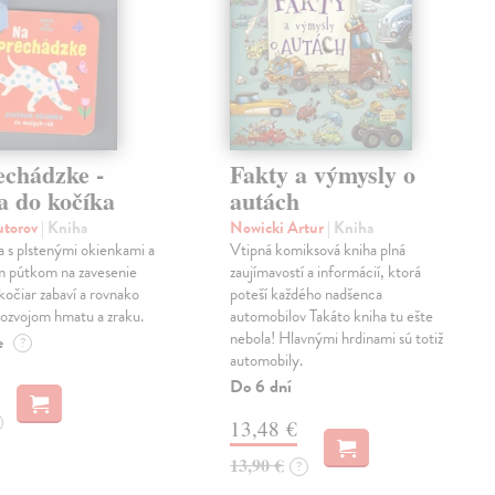
echádzke -
Fakty a výmysly o
a do kočíka
autách
autorov
| Kniha
Nowicki Artur
| Kniha
a s plstenými okienkami a
Vtipná komiksová kniha plná
m pútkom na zavesenie
zaujímavostí a informácií, ktorá
kočiar zabaví a rovnako
poteší každého nadšenca
ozvojom hmatu a zraku.
automobilov Takáto kniha tu ešte
nebola! Hlavnými hrdinami sú totiž
e
?
automobily.
Do 6 dní
13,48 €
13,90 €
?