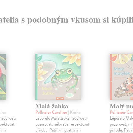
atelia s podobným vkusom si kúpili
Malá žabka
Malý mo
niha
Pellissier Caroline
| Kniha
Pellissier Ca
naučí děti
Leporelo Malá žabka naučí děti
Leporelo Malý
spektovat
pozorovat, milovat a respektovat
pozorovat, mi
vním
přírodu. Patří k inovativním
přírodu. Patří