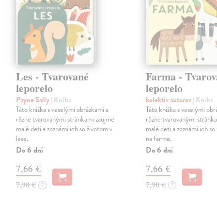
Les - Tvarované
Farma - Tvarov
leporelo
leporelo
Payne Sally
| Kniha
kolektív autorov
| Kniha
Táto knižka s veselými obrázkami a
Táto knižka s veselými obr
rôzne tvarovanými stránkami zaujme
rôzne tvarovanými stránk
malé deti a zoznámi ich so životom v
malé deti a zoznámi ich so
lese.
na farme.
Do 6 dní
Do 6 dní
7,66 €
7,66 €
7,90 €
7,90 €
?
?