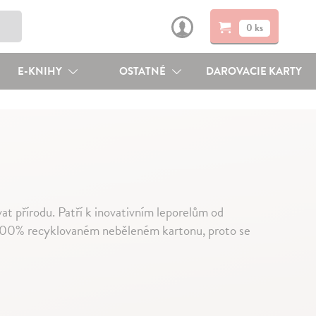
0 ks
E-KNIHY
OSTATNÉ
DAROVACIE KARTY
at přírodu. Patří k inovativním leporelům od
na 100% recyklovaném neběleném kartonu, proto se
↓