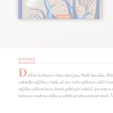
O TITULE
D
alšími knihami v této sérii jsou Malá beruška, M
nakladla vajíčka a čeká, až se z nich vylíhnou vážčí mi
vajíčka vylíhne larva, která ještě pár měsíců poroste 
krásnou modrou vážku a odletí prozkoumávat okolí. To