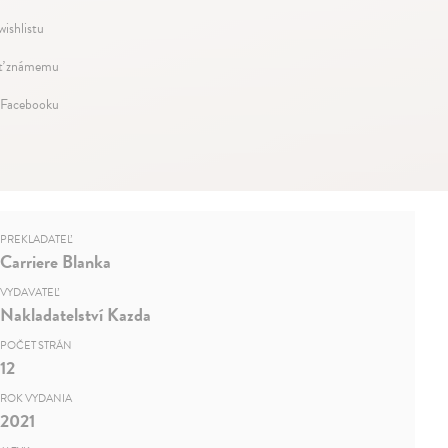
wishlistu
ť známemu
 Facebooku
PREKLADATEĽ
Carriere Blanka
VYDAVATEĽ
Nakladatelství Kazda
POČET STRÁN
12
ROK VYDANIA
2021