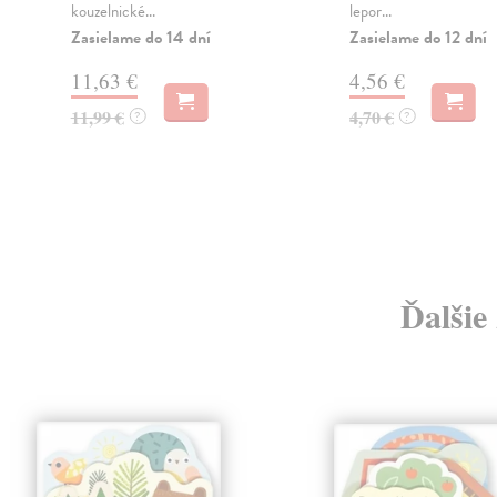
kouzelnické...
lepor...
Zasielame do 14 dní
Zasielame do 12 dní
i
11,63 €
4,56 €
11,99 €
4,70 €
?
?
Ďalšie