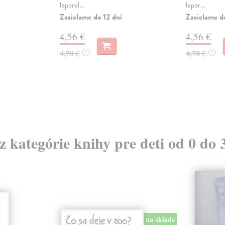
leporel...
lepor...
Zasielame do 12 dní
Zasielame d
4,56 €
4,56 €
4,70 €
4,70 €
?
?
 z kategórie knihy pre deti od 0 do 
na sklade