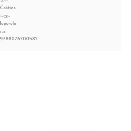
JAZYK
Čeština
VÄZBA
leporelo
EAN
9788076700581