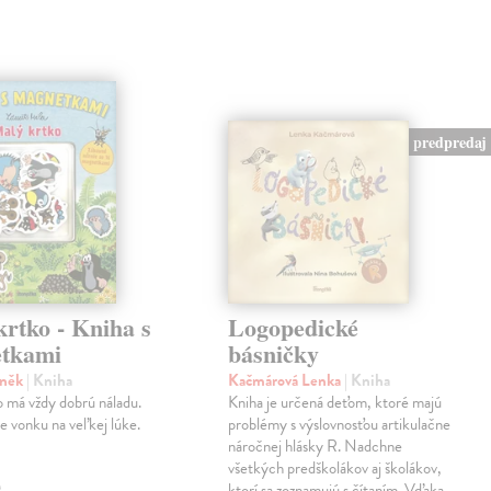
predpredaj
rtko - Kniha s
Logopedické
tkami
básničky
eněk
| Kniha
Kačmárová Lenka
| Kniha
 má vždy dobrú náladu.
Kniha je určená deťom, ktoré majú
je vonku na veľkej lúke.
problémy s výslovnosťou artikulačne
náročnej hlásky R. Nadchne
všetkých predškolákov aj školákov,
ktorí sa zoznamujú s čítaním. Vďaka