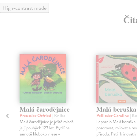
High-contrast mode
Čit
Malá čarodějnice
Malá beruška
Preussler Otfried
| Kniha
Pellissier Caroline
| K
Malá čarodějnice je ještě mladá,
Leporelo Malá beruška 
je jí pouhých 127 let. Bydlí na
pozorovat, milovat a re
samotě hluboko v lese v
přírodu. Patří k inovati