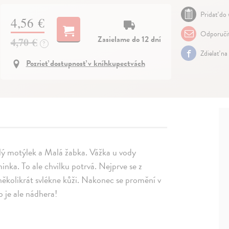
Pridať do 
4,56 €
Odporuči
Zasielame do 12 dní
4,70 €
?
Zdielať na
Pozrieť dostupnosť v kníhkupectvách
alý motýlek a Malá žabka. Vážka u vody
minka. To ale chvilku potrvá. Nejprve se z
a několikrát svlékne kůži. Nakonec se promění v
 je ale nádhera!