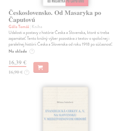
Československo. Od Masaryka po
Čaputovú
Gális Tomáš
| Kniha
Udalosti a postavy z histórie Česka a Slovenska, ktoré si treba
zapamätať. Tento knižný výber pozostáva z textov o spoločnej i
paralelnej histórii Česka a Slovenska od roku 1918 po súčasnosť.
Na sklade
?
16,39 €
16,90 €
?