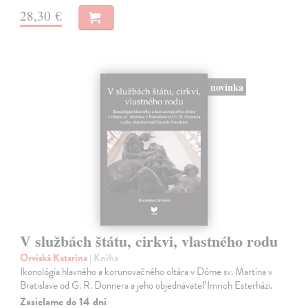
28,30 €
novinka
V službách štátu, cirkvi, vlastného rodu
Orviská Katarína
| Kniha
Ikonológia hlavného a korunovačného oltára v Dóme sv. Martina v
Bratislave od G. R. Donnera a jeho objednávateľ Imrich Esterházi.
Zasielame do 14 dní