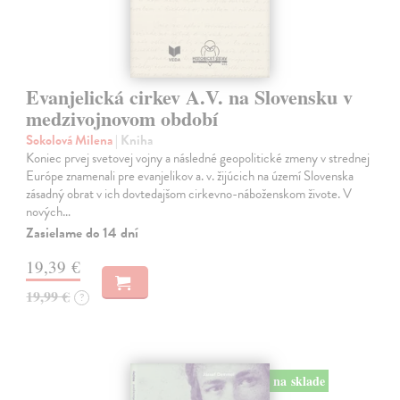
Evanjelická cirkev A.V. na Slovensku v
medzivojnovom období
Sokolová Milena
| Kniha
Koniec prvej svetovej vojny a následné geopolitické zmeny v strednej
Európe znamenali pre evanjelikov a. v. žijúcich na území Slovenska
zásadný obrat v ich dovtedajšom cirkevno-náboženskom živote. V
nových…
Zasielame do 14 dní
19,39 €
19,99 €
?
na sklade