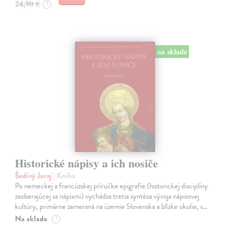
24,90 €
?
na sklade
Historické nápisy a ich nosiče
Šedivý Juraj
| Kniha
Po nemeckej a francúzskej príručke epigrafie (historickej disciplíny
zaoberajúcej sa nápismi) vychádza tretia syntéza vývoja nápisovej
kultúry, primárne zameraná na územie Slovenska a blízke okolie, s…
Na sklade
?