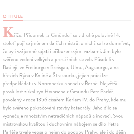
O TITULE
K
říže. Přídomek „z Gmündu“ se v druhé polovině 14.
století pojí se jménem dalších mistrů, o nichž se lze domnívat,
že byli vzájemně spjati i příbuzenskými vazbami. Jim bylo
svěřeno vedení velkých a prestižních staveb. Působili v
Basileji, ve Freiburgu v Breisgau, Ulmu, Augsburgu, a na
březích Rýna v Kolíně a Štrasburku, jejich práci lze
předpokládat i v Norimberku a snad i v Řezně. Největší
proslulost získal syn Heinricha z Gmündu Petr Parléř,
povolaný v roce 1356 císařem Karlem IV. do Prahy, kde mu
bylo svěřeno pokračování stavby katedrály. Jeho dílo se
vyznačuje množstvím netradičních nápadů a inovací. Svou
mistrovskou kvalitou i duchovním nábojem se dílo Petra
Parléře trvale vepsalo nejen do podoby Prahy, ale i do dějin