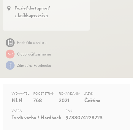
Pozrieť dostupnosť
v kníhkupectvách
Pridať do wishlistu
Odporučiť známemu
Zdielať na Facebooku
VYDAVATEĽ
POČET STRÁN
ROK VYDANIA
JAZYK
NLN
768
2021
Čeština
VÄZBA
EAN
Tvrdá väzba / Hardback
9788074228223