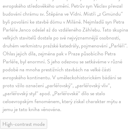
evropského středověkého umění. Petrův syn Václav převzal
budování chrámu sv. Štěpána ve Vídni. Mistři „z Gmündu“
byli povoláni ke stavbě dómu v Miláně. Nejmladší syn Petra
Parléře Janco odešel až do vzdáleného Záhřebu. Tato skupina
velkých stavitelů dostala po své nejvýznamnější osobnosti,
druhém verkmistru pražské katedrály, pojmenování „Parléři“.
Ohlas jejich díla, zejména pak v Praze působícího Petra
Parléře, byl enormní. S jeho odezvou se setkáváme v různé
podobě na mnoha prestižních stavbách na velké části
evropského kontinentu. V uměleckohistorickém bádání se
proto vžilo označení „parléřovský“, „parléřovský vliv“,
„parléřovský styl“ apod. „Parléřovské“ dílo se stalo
celoevropským fenoménem, který získal charakter mýtu a
jemu je tato kniha věnována.
High-contrast mode