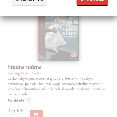
NASTAVENIA
SÚHLASÍM
na sklade
Studne mútne
Getting Peter
| Kniha
Sú ikonickými postavami našej kultúry. Postavili im sochy a
pomenovali po nich ulice, majú svoje nespochybniteľné miesto v
lexikónoch literatúry aj učebniciach, slovenské moderné umenie sa
bez nich nedá…
Na sklade
?
23,66 €