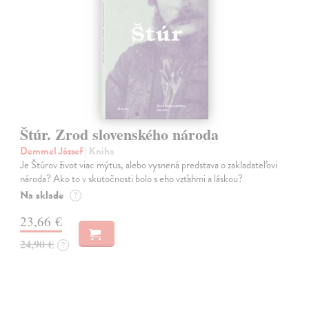
Štúr. Zrod slovenského národa
Demmel József
| Kniha
Je Štúrov život viac mýtus, alebo vysnená predstava o zakladateľovi
národa? Ako to v skutočnosti bolo s eho vzťahmi a láskou?
Na sklade
?
23,66 €
24,90 €
?