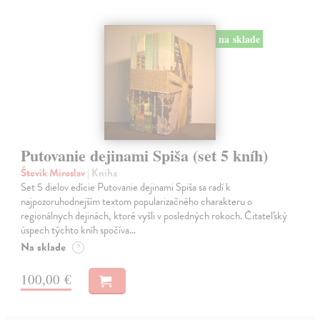
na sklade
Putovanie dejinami Spiša (set 5 kníh)
Števík Miroslav
| Kniha
Set 5 dielov edície Putovanie dejinami Spiša sa radí k
najpozoruhodnejším textom popularizačného charakteru o
regionálnych dejinách, ktoré vyšli v posledných rokoch. Čitateľský
úspech týchto kníh spočíva…
Na sklade
?
100,00 €