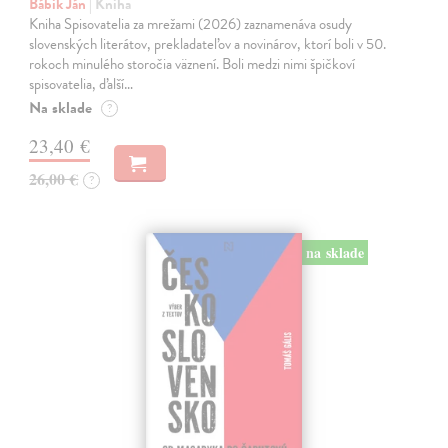
Bábik Ján
| Kniha
Kniha Spisovatelia za mrežami (2026) zaznamenáva osudy
slovenských literátov, prekladateľov a novinárov, ktorí boli v 50.
rokoch minulého storočia väznení. Boli medzi nimi špičkoví
spisovatelia, ďalší…
Na sklade
?
23,40 €
26,00 €
?
na sklade