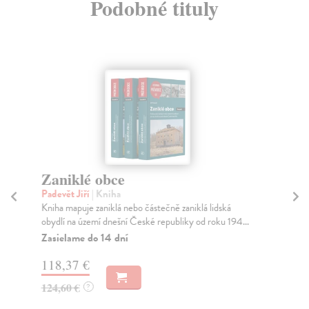
Podobné tituly
Zaniklé obce
Pr
st
Padevět Jiří
| Kniha
Kniha mapuje zaniklá nebo částečně zaniklá lidská
La
obydlí na území dnešní České republiky od roku 194...
Zasielame do 14 dní
Za
118,37 €
68
124,60 €
?
70