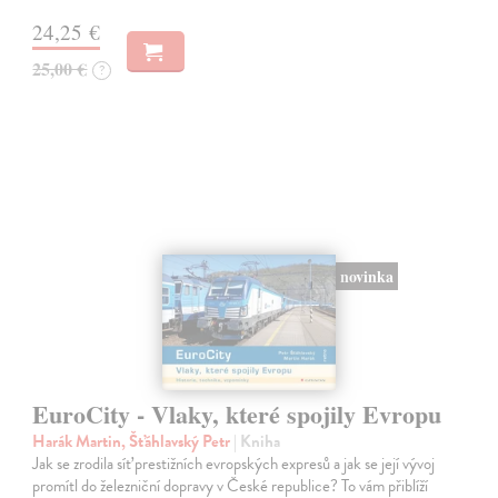
24,25 €
25,00 €
?
novinka
EuroCity - Vlaky, které spojily Evropu
Harák Martin, Šťáhlavský Petr
| Kniha
Jak se zrodila síť prestižních evropských expresů a jak se její vývoj
promítl do železniční dopravy v České republice? To vám přiblíží