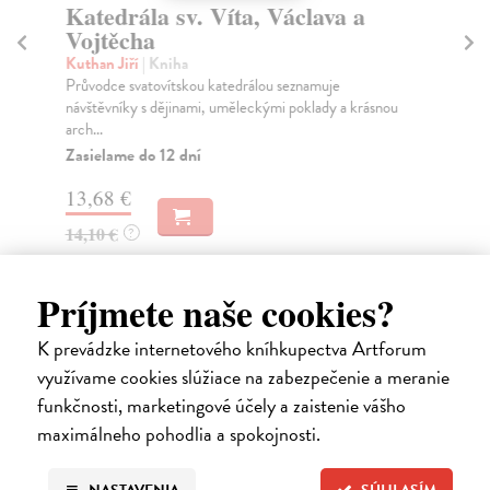
Katedrála sv. Víta, Václava a
Mí
Vojtěcha
Ště
Kdy
Kuthan Jiří
| Kniha
sta
Průvodce svatovítskou katedrálou seznamuje
nen
návštěvníky s dějinami, uměleckými poklady a krásnou
arch...
Za
Zasielame do 12 dní
8,
13,68 €
8,
14,10 €
?
Príjmete naše cookies?
K prevádzke internetového kníhkupectva Artforum
Ďalšie z kategórie slovenské a
využívame cookies slúžiace na zabezpečenie a meranie
funkčnosti, marketingové účely a zaistenie vášho
české dejiny
maximálneho pohodlia a spokojnosti.