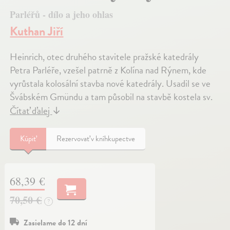
Parléřů - dílo a jeho ohlas
Kuthan Jiří
Heinrich, otec druhého stavitele pražské katedrály
Petra Parléře, vzešel patrně z Kolína nad Rýnem, kde
vyrůstala kolosální stavba nové katedrály. Usadil se ve
Švábském Gmündu a tam působil na stavbě kostela sv.
Čítať ďalej
↓
Kúpiť
Rezervovať v kníhkupectve
68,39 €
70,50 €
?
Zasielame do 12 dní