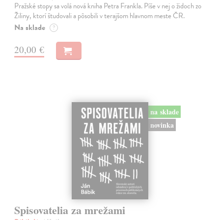
Pražské stopy sa volá nová kniha Petra Frankla. Píše v nej o židoch zo
Žiliny, ktorí študovali a pôsobili v terajšom hlavnom meste ČR.
Na sklade
?
20,00 €
na sklade
novinka
Spisovatelia za mrežami