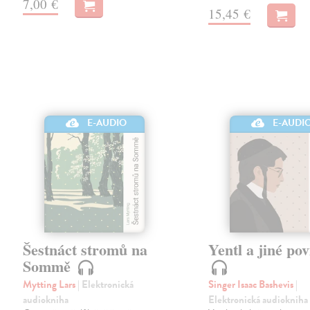
7,00 €
15,45 €
E-AUDIO
E-AUDI
Šestnáct stromů na
Yentl a jiné po
Sommě
Mytting Lars
| Elektronická
Singer Isaac Bashevis
|
audiokniha
Elektronická audiokniha