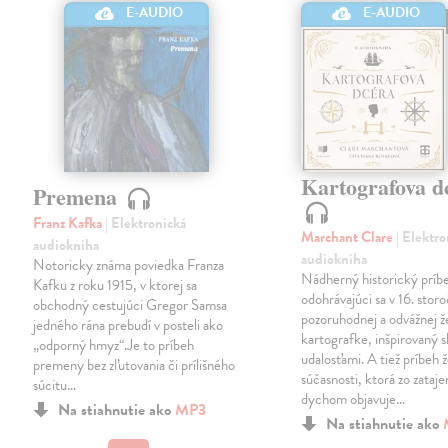
E-AUDIO
E-AUDIO
Kartografova d
Premena
Franz Kafka
| Elektronická
Marchant Clare
| Elektr
audiokniha
audiokniha
Notoricky známa poviedka Franza
Nádherný historický príb
Kafku z roku 1915, v ktorej sa
odohrávajúci sa v 16. storo
obchodný cestujúci Gregor Samsa
pozoruhodnej a odvážnej 
jedného rána prebudí v posteli ako
kartografke, inšpirovaný
„odporný hmyz“.Je to príbeh
udalosťami. A tiež príbeh 
premeny bez zľutovania či prílišného
súčasnosti, ktorá zo zataj
súcitu…
dychom objavuje…
Na stiahnutie ako
MP3
Na stiahnutie ako