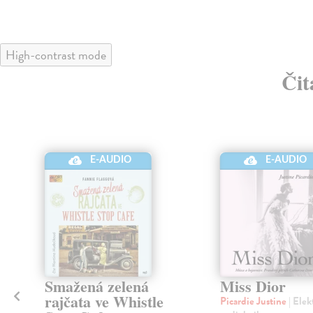
High-contrast mode
Čit
E-AUDIO
E-AUDIO
Smažená zelená
Miss Dior
rajčata ve Whistle
Picardie Justine
| Elek