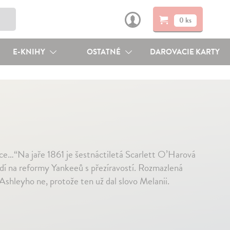
0 ks
E-KNIHY
OSTATNÉ
DAROVACIE KARTY
ce…“Na jaře 1861 je šestnáctiletá Scarlett O’Harová
hledí na reformy Yankeeů s přezíravostí. Rozmazlená
 Ashleyho ne, protože ten už dal slovo Melanii.