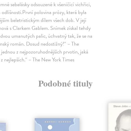
mamné sebelásky odsouzené k všeničící vichřici,
odlišnosti.První polovina prózy, která byla
ším beletristickým dílem všech dob. V její
ighová s Clarkem Gablem. Snímek získal tehdy
dvou umanutých palic, úchvatný tak, že se na
žanský román. Dosud nedostižný!“ – The
jednou z nejpozoruhodnějších prvotin, jaká
u z nejlepších.“ – The New York Times
Podobné tituly