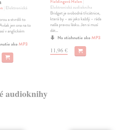
a
Fieldingová Helen
|
Fie
Elektronická audiokniha
Ele
on
| Elektronická
Bridget je svobodná třicátnice,
Trhl
která by – asi jako každý – ráda
zpět
rou a stvrdili to
našla pravou lásku. Jen si musí
kdy 
však jen ona na to
dát...
A to 
sí v anglickém
Na stiahnutie ako
MP3
hnutie ako
MP3
11,96 €
11
vé audioknihy