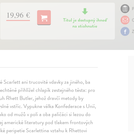
P
19,96 €
Titul je dostupný ihneď
O
na stiahnutie
Z
 Scarlett ani trucovité vdavky za jiného, ba
nechtěně přihlížel chlapík zestejného těsta: pro
ruh Rhett Butler, jehož dravčí metody by
slně vstříc. Vypukne válka Konfederace s Unií,
ko od mužů v poli a oba paličáci si lezou do
pej americké literatury pod tlakem frontových
ké peripetie Scarlettina vztahu k Rhettovi