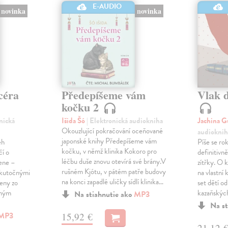
E-AUDIO
novinka
novinka
céra
Předepíšeme vám
Vlak 
kočku 2
onická
Išida Šó
| Elektronická audiokniha
Jachina G
Okouzlující pokračování oceňované
audioknih
japonské knihy Předepíšeme vám
eh
Píše se ro
kočku, v němž klinika Kokoro pro
čí o
definitivně 
léčbu duše znovu otevírá své brány.V
žene –
zítřky. O k
rušném Kjótu, v pátém patře budovy
 skutočnými
na vlastní
na konci zapadlé uličky sídlí klinika…
ženy zo
set dětí od
eným
kazaňskýc
Na stiahnutie ako
MP3
Na st
MP3
15,92 €
21,12 