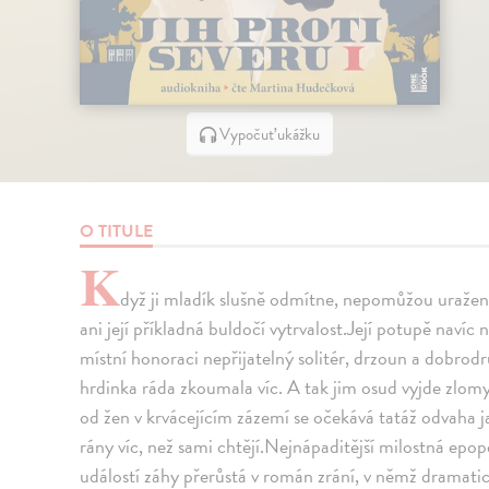
Vypočuť ukážku
O TITULE
K
dyž ji mladík slušně odmítne, nepomůžou uražené
ani její příkladná buldočí vytrvalost.Její potupě navíc 
místní honoraci nepřijatelný solitér, drzoun a dobrod
hrdinka ráda zkoumala víc. A tak jim osud vyjde zlomy
od žen v krvácejícím zázemí se očekává tatáž odvaha ja
rány víc, než sami chtějí.Nejnápaditější milostná epo
událostí záhy přerůstá v román zrání, v němž dramatic