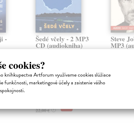
i -
Šedé včely - 2 MP3
Steve Jo
CD (audiokniha)
MP3 (au
Kurkov Andrey
| Audiokniha na
Isaacson Wal
CD
CD
iokniha
še cookies?
Malá Starohradivka, vesnice o
Exkluzivní živ
třech ulicích, leží v šedé zóně, na
zakladatele A
ka a
ho kníhkupectva Artforum využívame cookies slúžiace
ukrajinském Donbasu, na území
(formát mp3)
ne
niko...
e funkčnosti, marketingové účely a zaistenie vášho
ým
Zasielame d
 20...
Zasielame do 12 dní
spokojnosti.
18,24 €
21,34 €
18,80 €
?
22,00 €
?