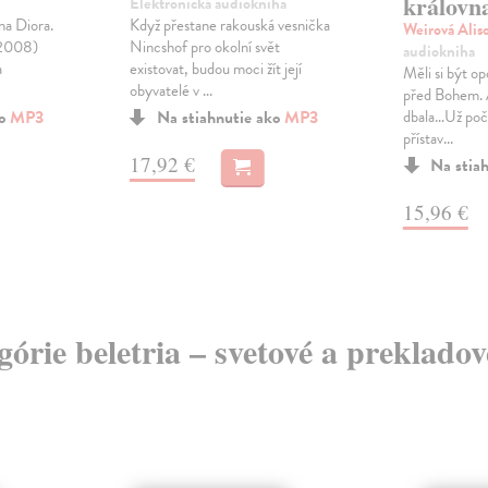
královn
Elektronická audiokniha
na Diora.
Když přestane rakouská vesnička
Weirová Alis
–2008)
Nincshof pro okolní svět
audiokniha
a
existovat, budou moci žít její
Měli si být opo
obyvatelé v ...
před Bohem. A
ko
MP3
Na stiahnutie ako
MP3
dbala…Už poča
přístav...
17,92 €
Na stia
15,96 €
egórie beletria – svetové a preklado