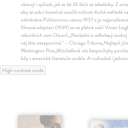
ukazují i způsob, jak se dá Jih léčit ze sebelásky. Z o
aby se sobci konečně naučili milovat druhé nehledě na 
odměněna Pulitzerovou cenou 1937 a je nejprodávaněj
filmové adaptaci (1939) se na plátně sváří Vivien Le
rekordních osm Oscarů.„Nevšední a velkolepý souboj 
něj léta nezapomíná.“ – Chicago Tribune„Nejlepší ji
Washington Post„Mitchellová nás bezpochyby poctila 
kdy v americké literatuře vznikla. A rozhodně i jedno
High-contrast mode