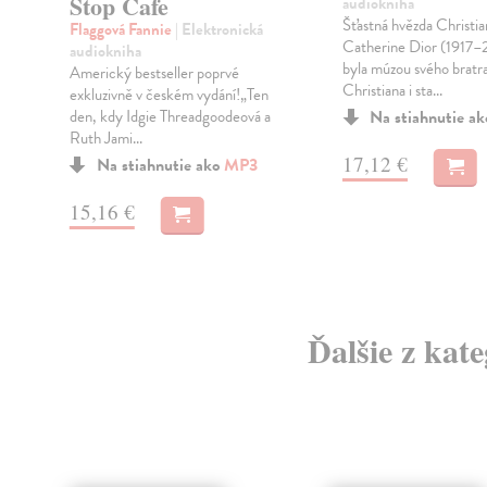
Stop Cafe
audiokniha
Šťastná hvězda Christia
Flaggová Fannie
| Elektronická
Catherine Dior (1917
audiokniha
byla múzou svého bratr
Americký bestseller poprvé
Christiana i sta...
exkluzivně v českém vydání!„Ten
den, kdy Idgie Threadgoodeová a
Na stiahnutie a
Ruth Jami...
17,12 €
Na stiahnutie ako
MP3
15,16 €
Ďalšie z kat