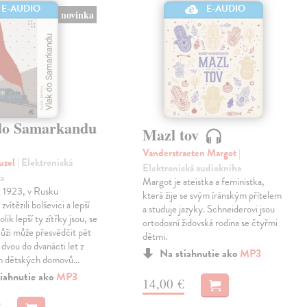
E-AUDIO
E-AUDIO
novinka
do Samarkandu
Mazl tov
Vanderstraeten Margot
|
uzel
| Elektronická
Elektronická audiokniha
a
Margot je ateistka a feministka,
k 1923, v Rusku
která žije se svým íránským přítelem
zvítězili bolševici a lepší
a studuje jazyky. Schneiderovi jsou
olik lepší ty zítřky jsou, se
ortodoxní židovská rodina se čtyřmi
 kůži může přesvědčit pět
dětmi.
 dvou do dvanácti let z
Na stiahnutie ako
MP3
h dětských domovů…
iahnutie ako
MP3
14,00 €
€