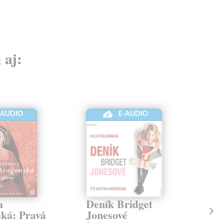
 aj:
-AUDIO
E-AUDIO
a
Deník Bridget
Dí
ká: Pravá
Jonesové
Jo