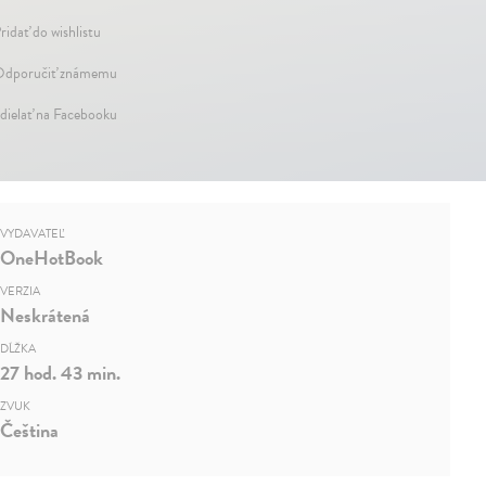
ridať do wishlistu
dporučiť známemu
dielať na Facebooku
VYDAVATEĽ
OneHotBook
VERZIA
Neskrátená
DĹŽKA
27 hod. 43 min.
ZVUK
Čeština