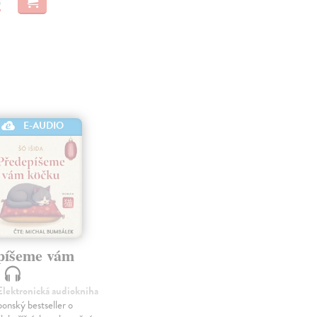
E-AUDIO
píšeme vám
u
 Elektronická audiokniha
ponský bestseller o