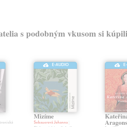
atelia s podobným vkusom si kúpili
E-AUDIO
E
Mizíme
Kateřin
Aragons
tronická
Sebauerová Johanna
|