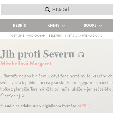
REBRÍK
KNIHY
BOOKS
OSTATNÉ
-
AUDIOKNIHY
-
BELETRIA – SVETOVÁ A PREKLADOVÁ
Jih proti Severu
Mitchellová Margaret
„Plantáže nejsou k ničemu, když žena nemá muže, kterého ch
svéhlavička k pohledání i na jižanské Floridě, jejíž mocipáni 
holka z plantáže Tara má vždy to, nač si ukáže – jen sečtělého
Čítať ďalej
↓
E-audio na stiahnutie v digitálnom formáte
MP3
?