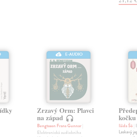
O
E-AUDIO
vídky
Zrzavý Orm: Plavci
Přede
na západ
kočk
Bengtsson Frans Gunnar
|
Išida Šó
|
Laskavý ja
Elektronická audiokniha