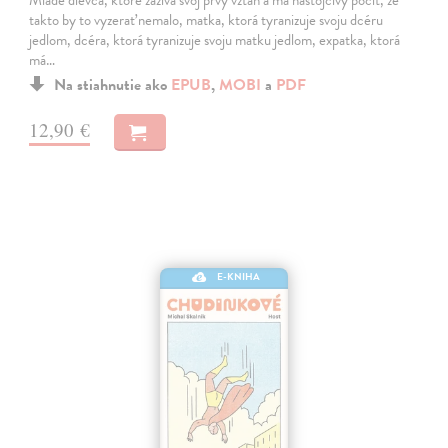
takto by to vyzerať nemalo, matka, ktorá tyranizuje svoju dcéru
jedlom, dcéra, ktorá tyranizuje svoju matku jedlom, expatka, ktorá
má…
Na stiahnutie ako
EPUB
,
MOBI
a
PDF
12,90 €
E-KNIHA