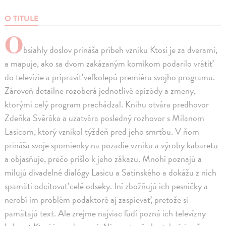
O TITULE
O
bsiahly doslov prináša príbeh vzniku Ktosi je za dverami,
a mapuje, ako sa dvom zakázaným komikom podarilo vrátiť
do televízie a pripraviť veľkolepú premiéru svojho programu.
Zároveň detailne rozoberá jednotlivé epizódy a zmeny,
ktorými celý program prechádzal. Knihu otvára predhovor
Zdeňka Svěráka a uzatvára posledný rozhovor s Milanom
Lasicom, ktorý vznikol týždeň pred jeho smrťou. V ňom
prináša svoje spomienky na pozadie vzniku a výroby kabaretu
a objasňuje, prečo prišlo k jeho zákazu. Mnohí poznajú a
milujú divadelné dialógy Lasicu a Satinského a dokážu z nich
spamäti odcitovať celé odseky. Iní zbožňujú ich pesničky a
nerobí im problém podaktoré aj zaspievať, pretože si
pamätajú text. Ale zrejme najviac ľudí pozná ich televízny