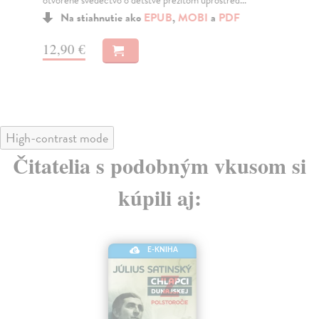
Na stiahnutie ako
EPUB
,
MOBI
a
PDF
12,90 €
12
High-contrast mode
Čitatelia s podobným vkusom si
kúpili aj:
E-KNIHA