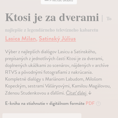
Ktosi je za dverami
To
najlepšie z legendárneho televízneho kabaretu
Lasica Milan
,
Satinský Július
Výber z najlepších dialógov Lasicu a Satinského,
prepísaných z jednotlivých častí Ktosi je za dverami,
doplnených ukážkami zo scenárov, nájdených v archíve
RTVS a pôvodnými fotografiami z nakrúcania.
Kompletné dialógy s Mariánom Labudom, Milošom
Kopeckým, sestrami Vášáryovými, Kamilou Magálovou,
Zdenou Studenkovou a ďalšími.
Čítať ďalej
↓
E-kniha na stiahnutie v digitálnom formáte
PDF
?