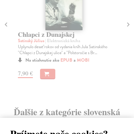
O
kol
Chlapci z Dunajskej
Bra
Satinský Július
| Elektronická kniha
byt
Uplynulo desať rokov od vydania kníh Jula Satinského
Za
"Chlapci z Dunajskej ulice" a "Polstoročie s Br...
14
Na stiahnutie ako
EPUB
a
MOBI
14
7,90 €
Ďalšie z kategórie slovenská
beletria
Príjmete naše cookies?