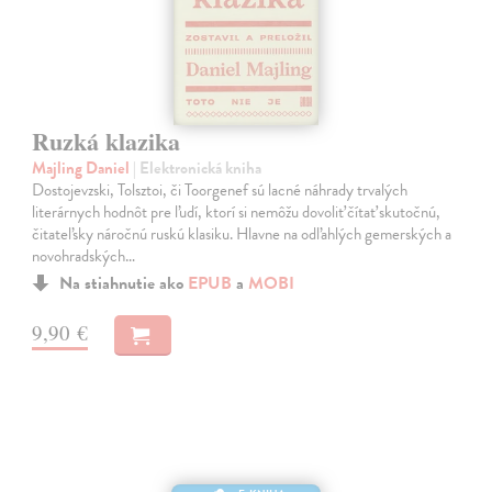
Ruzká klazika
Majling Daniel
| Elektronická kniha
Dostojevzski, Tolsztoi, či Toorgenef sú lacné náhrady trvalých
literárnych hodnôt pre ľudí, ktorí si nemôžu dovoliť čítať skutočnú,
čitateľsky náročnú ruskú klasiku. Hlavne na odľahlých gemerských a
novohradských…
Na stiahnutie ako
EPUB
a
MOBI
9,90 €