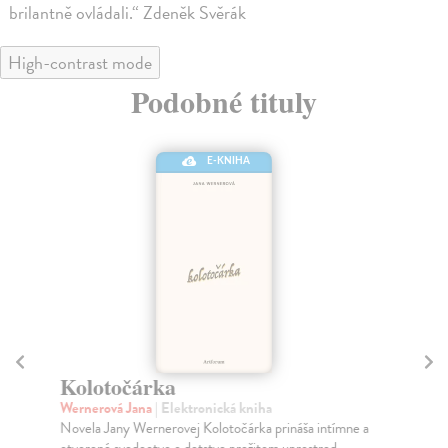
brilantně ovládali.“ Zdeněk Svěrák
High-contrast mode
Podobné tituly
E-KNIHA
Kolotočárka
H
Wernerová Jana
| Elektronická kniha
Kl
Novela Jany Wernerovej Kolotočárka prináša intímne a
Koh
otvorené svedectvo o detstve prežitom uprostred...
Tis