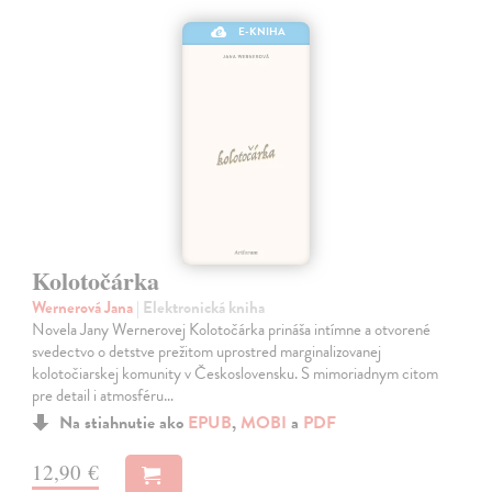
E-KNIHA
Kolotočárka
Wernerová Jana
| Elektronická kniha
Novela Jany Wernerovej Kolotočárka prináša intímne a otvorené
svedectvo o detstve prežitom uprostred marginalizovanej
kolotočiarskej komunity v Československu. S mimoriadnym citom
pre detail i atmosféru…
Na stiahnutie ako
EPUB
,
MOBI
a
PDF
12,90 €