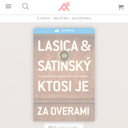
E-KNIHY
-
BELETRIA
-
SLOVENSKÁ
E-KNIHA
Prečítať ukážku