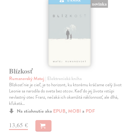
E-KNIHA
novinka
Blízkosť
Rumanovský Matej
| Elektronická kniha
Blízkosť nie je cieľ, je to horizont, ku ktorému kráčame celý život
Leonie sa narodila do sveta bez otcov. Keď do jej života vstúpi
nevlastný otec Franz, nečaká ich okamžitá náklonnosť, ale dlhá,
kľukatá…
Na stiahnutie ako
EPUB
,
MOBI
a
PDF
13,65 €