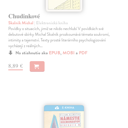
Chudinkové
Skalník Michal
| Elektronická kniha
Povídky o situacích, jimiž se nikdo nechlubí V povídkách své
debutové sbírky Michal Skalník prozkoumává témata soukromí,
intimity a tajemství. Texty prosté literárního psychologizování
vycházejí z reálných…
Na stiahnutie ako
EPUB
,
MOBI
a
PDF
8,89 €
E-KNIHA