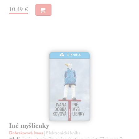
10,49 €
E-KNIHA
Iné myšlienky
Dobrakovová Ivana
| Elektronická kniha
Mladé dievča, ktoré zažíva svoj prvý vzťah a má nástojčivý pocit, že