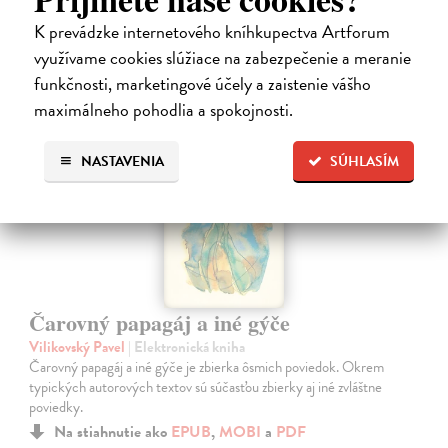
K prevádzke internetového kníhkupectva Artforum
využívame cookies slúžiace na zabezpečenie a meranie
funkčnosti, marketingové účely a zaistenie vášho
E-KNIHA
maximálneho pohodlia a spokojnosti.
NASTAVENIA
SÚHLASÍM
Čarovný papagáj a iné gýče
Vilikovský Pavel
| Elektronická kniha
Čarovný papagáj a iné gýče je zbierka ôsmich poviedok. Okrem
typických autorových textov sú súčasťou zbierky aj iné zvláštne
poviedky.
Na stiahnutie ako
EPUB
,
MOBI
a
PDF