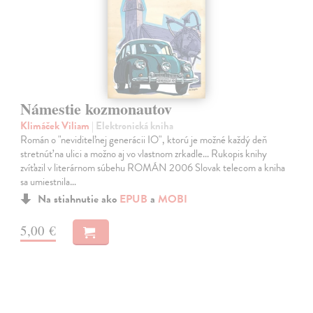
Námestie kozmonautov
Klimáček Viliam
| Elektronická kniha
Román o "neviditeľnej generácii IO", ktorú je možné každý deň
stretnúť na ulici a možno aj vo vlastnom zrkadle... Rukopis knihy
zvíťazil v literárnom súbehu ROMÁN 2006 Slovak telecom a kniha
sa umiestnila…
Na stiahnutie ako
EPUB
a
MOBI
5,00 €