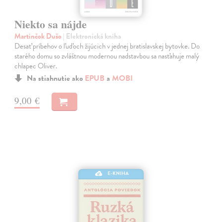
Niekto sa nájde
Martinčok Dušo
| Elektronická kniha
Desať príbehov o ľuďoch žijúcich v jednej bratislavskej bytovke. Do
starého domu so zvláštnou modernou nadstavbou sa nasťahuje malý
chlapec Oliver.
Na stiahnutie ako
EPUB
a
MOBI
9,00 €
E-KNIHA