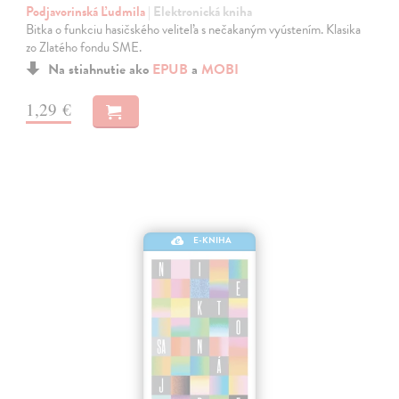
Podjavorinská Ľudmila
| Elektronická kniha
Bitka o funkciu hasičského veliteľa s nečakaným vyústením. Klasika
zo Zlatého fondu SME.
Na stiahnutie ako
EPUB
a
MOBI
1,29 €
E-KNIHA