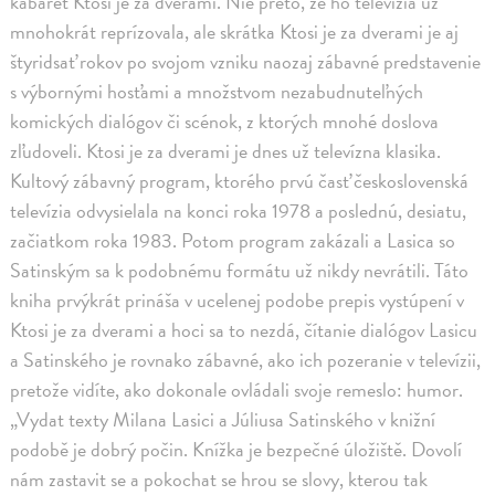
kabaret Ktosi je za dverami. Nie preto, že ho televízia už
mnohokrát reprízovala, ale skrátka Ktosi je za dverami je aj
štyridsať rokov po svojom vzniku naozaj zábavné predstavenie
s výbornými hosťami a množstvom nezabudnuteľných
komických dialógov či scénok, z ktorých mnohé doslova
zľudoveli. Ktosi je za dverami je dnes už televízna klasika.
Kultový zábavný program, ktorého prvú časť československá
televízia odvysielala na konci roka 1978 a poslednú, desiatu,
začiatkom roka 1983. Potom program zakázali a Lasica so
Satinským sa k podobnému formátu už nikdy nevrátili. Táto
kniha prvýkrát prináša v ucelenej podobe prepis vystúpení v
Ktosi je za dverami a hoci sa to nezdá, čítanie dialógov Lasicu
a Satinského je rovnako zábavné, ako ich pozeranie v televízii,
pretože vidíte, ako dokonale ovládali svoje remeslo: humor.
„Vydat texty Milana Lasici a Júliusa Satinského v knižní
podobě je dobrý počin. Knížka je bezpečné úložiště. Dovolí
nám zastavit se a pokochat se hrou se slovy, kterou tak