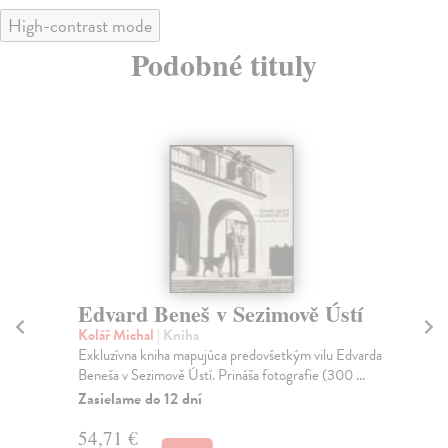
High-contrast mode
Podobné tituly
Edvard Beneš v Sezimově Ústí
Če
19
Kolář Michal
| Kniha
Exkluzívna kniha mapujúca predovšetkým vilu Edvarda
Př
Beneša v Sezimově Ústí. Prináša fotografie (300 ...
Slo
pod
Zasielame do 12 dní
Na
54,71 €