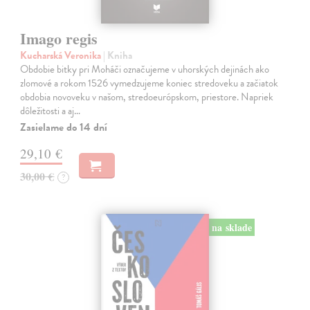
Imago regis
Kucharská Veronika
| Kniha
Obdobie bitky pri Moháči označujeme v uhorských dejinách ako
zlomové a rokom 1526 vymedzujeme koniec stredoveku a začiatok
obdobia novoveku v našom, stredoeurópskom, priestore. Napriek
dôležitosti a aj…
Zasielame do 14 dní
29,10 €
30,00 €
?
na sklade