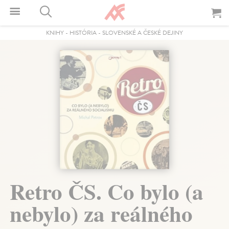
KNIHY
-
HISTÓRIA
-
SLOVENSKÉ A ČESKÉ DEJINY
Retro ČS. Co bylo (a
nebylo) za reálného