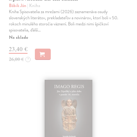
Bábik Ján
| Kniha
Kniha Spisovatelia za mrežami (2026) zaznamenáva osudy
slovenských literátov, prekladateľov a novinárov, ktorí boli v 50.
rokoch minulého storočia väznení. Boli medzi nimi špičkoví
spisovatelia, ďalší…
Na sklade
23,40 €
26,00 €
?