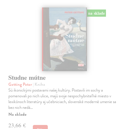
na sklade
Studne mútne
Getting Peter
| Kniha
Sú ikonickými postavami našej kultúry. Postavili im sochy a
pomenovali po nich ulice, majú svoje nespochybniteľné miesto v
lexikónoch literatúry aj učebniciach, slovenské moderné umenie sa
bez nich nedá…
Na sklade
23,66 €