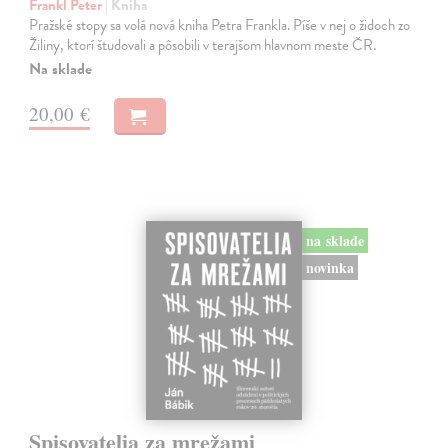
Frankl Peter
| Kniha
Pražské stopy sa volá nová kniha Petra Frankla. Píše v nej o židoch zo
Žiliny, ktorí študovali a pôsobili v terajšom hlavnom meste ČR.
Na sklade
20,00 €
na sklade
novinka
Spisovatelia za mrežami