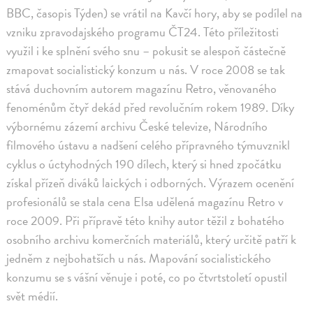
BBC, časopis Týden) se vrátil na Kavčí hory, aby se podílel na
vzniku zpravodajského programu ČT24. Této příležitosti
využil i ke splnění svého snu – pokusit se alespoň částečně
zmapovat socialistický konzum u nás. V roce 2008 se tak
stává duchovním autorem magazínu Retro, věnovaného
fenoménům čtyř dekád před revolučním rokem 1989. Díky
výbornému zázemí archivu České televize, Národního
filmového ústavu a nadšení celého přípravného týmuvznikl
cyklus o úctyhodných 190 dílech, který si hned zpočátku
získal přízeň diváků laických i odborných. Výrazem ocenění
profesionálů se stala cena Elsa udělená magazínu Retro v
roce 2009. Při přípravě této knihy autor těžil z bohatého
osobního archivu komerčních materiálů, který určitě patří k
jedněm z nejbohatších u nás. Mapování socialistického
konzumu se s vášní věnuje i poté, co po čtvrtstoletí opustil
svět médií.