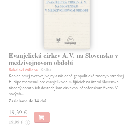
Evanjelická cirkev A.V. na Slovensku v
medzivojnovom období
Sokolová Milena
| Kniha
Koniec prvej svetovej vojny a následné geopolitické zmeny v strednej
Európe znamenali pre evanjelikov a. v. žijúcich na území Slovenska
zásadný obrat v ich dovtedajšom cirkevno-náboženskom živote. V
nových…
Zasielame do 14 dní
19,39 €
19,99 €
?