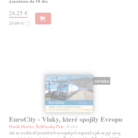
Zasielame do 14 dní
24,25 €
25,00 €
?
novinka
EuroCity - Vlaky, které spojily Evropu
Harák Martin, Šťáhlavský Petr
| Kniha
Jak se zrodila síť prestižních evropských expresů a jak se její vývoj