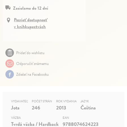
Zasielame do 12 dní
Pozrieť dostupnosť
v kníhkupectvách
Pridať do wishlistu
Odporučiť známemu
Zdielať na Facebooku
VYDAVATEĽ
POČET STRÁN
ROK VYDANIA
JAZYK
Jota
246
2013
Čeština
VÄZBA
EAN
Tvrdá väzba / Hardback
9788074624223