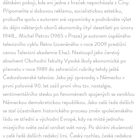
dětském pokoji, kde ani jedna z hraček nepocházela z Číny.
Připomeňte si dobovou reklamu, socialistickou estetiku,
probuďte spolu s autorem své vzpomínky a podnikněte výlet
do dějin některých oborů ekonomiky čtyř desetiletí po únoru
1948… Michal Petrov (1965 v Praze) je autorem úspěšného
televizního cyklu Retro (oceněného v roce 2009 prestižní
cenou Televizní akademie Elsa). Nastoupil jako čerstvý
absolvent Obchodní fakulty Vysoké školy ekonomické po
převratu v roce 1989 do zahraniční rubriky tehdy ještě
Československé televize. Jako její zpravodaj v Německu v
první polovině 90. let zažil první vlnu tzv. nostalgie,
sentimentálního stesku po fenoménech spojených se zaniklou
Německou demokratickou republikou. Jako celá řada dalších
se stal účastníkem historického procesu změn společenského
řádu ve střední a východní Evropě, kdy na místě jednoho
mizejícího světa začal vznikat svět nový. Po sbírání zkušeností
v celé řadě dalších redakcí (mj. Český rozhlas, česká redakce