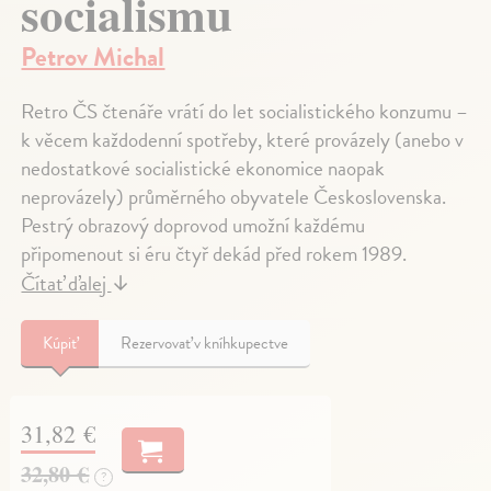
socialismu
Petrov Michal
Retro ČS čtenáře vrátí do let socialistického konzumu –
k věcem každodenní spotřeby, které provázely (anebo v
nedostatkové socialistické ekonomice naopak
neprovázely) průměrného obyvatele Československa.
Pestrý obrazový doprovod umožní každému
připomenout si éru čtyř dekád před rokem 1989.
Čítať ďalej
↓
Kúpiť
Rezervovať v kníhkupectve
31,82 €
32,80 €
?