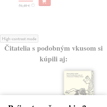
29
56,40 €
?
30
High-contrast mode
Čitatelia s podobným vkusom si
kúpili aj: