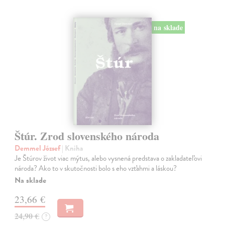
na sklade
Štúr. Zrod slovenského národa
Demmel József
| Kniha
Je Štúrov život viac mýtus, alebo vysnená predstava o zakladateľovi
národa? Ako to v skutočnosti bolo s eho vzťahmi a láskou?
Na sklade
23,66 €
24,90 €
?