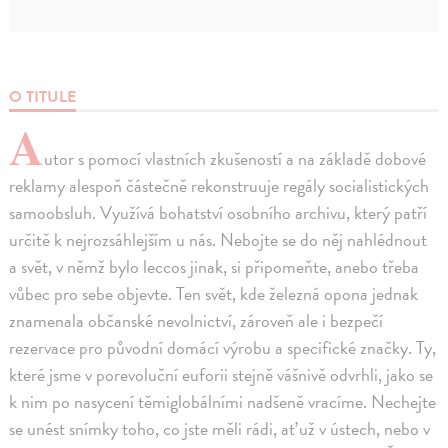
O TITULE
A
utor s pomocí vlastních zkušeností a na základě dobové
reklamy alespoň částečně rekonstruuje regály socialistických
samoobsluh. Využívá bohatství osobního archivu, který patří
určitě k nejrozsáhlejším u nás. Nebojte se do něj nahlédnout
a svět, v němž bylo leccos jinak, si připomeňte, anebo třeba
vůbec pro sebe objevte. Ten svět, kde železná opona jednak
znamenala občanské nevolnictví, zároveň ale i bezpečí
rezervace pro původní domácí výrobu a specifické značky. Ty,
které jsme v porevoluční euforii stejně vášnivě odvrhli, jako se
k nim po nasycení těmiglobálními nadšeně vracíme. Nechejte
se unést snímky toho, co jste měli rádi, ať už v ústech, nebo v