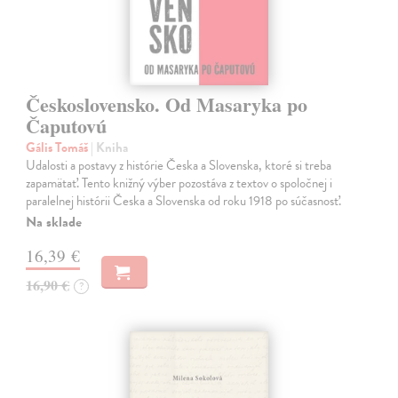
Československo. Od Masaryka po
Čaputovú
Gális Tomáš
| Kniha
Udalosti a postavy z histórie Česka a Slovenska, ktoré si treba
zapamätať. Tento knižný výber pozostáva z textov o spoločnej i
paralelnej histórii Česka a Slovenska od roku 1918 po súčasnosť.
Na sklade
16,39 €
16,90 €
?