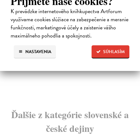
Príjmete naše cookies?
K prevádzke internetového kníhkupectva Artforum
Bylo nás pět
N
využívame cookies slúžiace na zabezpečenie a meranie
v
Poláček Karel
| Kniha
to
funkčnosti, marketingové účely a zaistenie vášho
Nové vydání legendární knihy Karla Poláčka o pětici
kamarádů, jejichž dobrodružství vždycky skončí n...
maximálneho pohodlia a spokojnosti.
Ši
Zasielame do 12 dní
Obd
svě
NASTAVENIA
SÚHLASÍM
15,91 €
důl
Na
16,40 €
?
27
28
Ďalšie z kategórie slovenské a
české dejiny