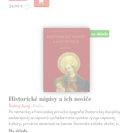
24,90 €
?
na sklade
Historické nápisy a ich nosiče
Šedivý Juraj
| Kniha
Po nemeckej a francúzskej príručke epigrafie (historickej disciplíny
zaoberajúcej sa nápismi) vychádza tretia syntéza vývoja nápisovej
kultúry, primárne zameraná na územie Slovenska a blízke okolie, s…
Na sklade