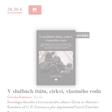
28,30 €
novinka
V službách štátu, cirkvi, vlastného rodu
Orviská Katarína
| Kniha
Ikonológia hlavného a korunovačného oltára v Dóme sv. Martina v
Bratislave od G. R. Donnera a jeho objednávateľ Imrich Esterházi.