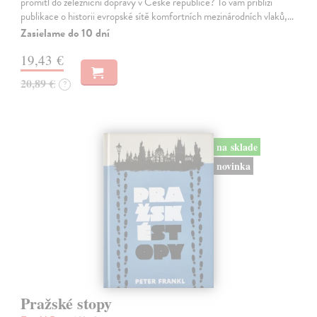
promítl do železniční dopravy v České republice? To vám přiblíží
publikace o historii evropské sítě komfortních mezinárodních vlaků,…
Zasielame do 10 dní
19,43 €
20,89 €
?
na sklade
novinka
Pražské stopy