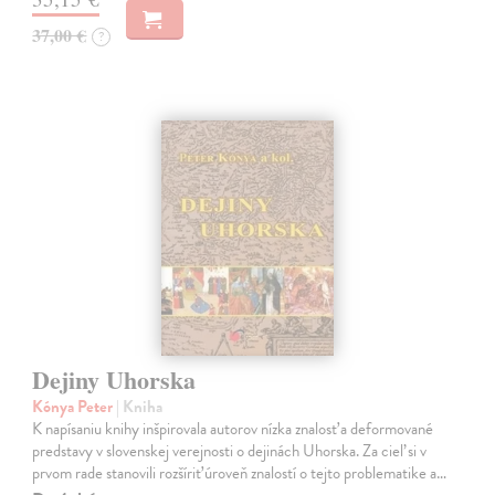
37,00 €
?
Dejiny Uhorska
Kónya Peter
| Kniha
K napísaniu knihy inšpirovala autorov nízka znalosť a deformované
predstavy v slovenskej verejnosti o dejinách Uhorska. Za cieľ si v
prvom rade stanovili rozšíriť úroveň znalostí o tejto problematike a…