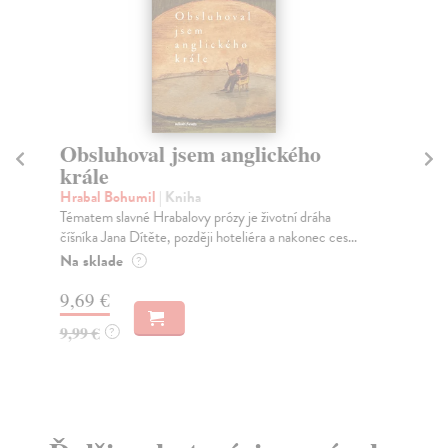
Obsluhoval jsem anglického
O
krále
Gi
Gil
Hrabal Bohumil
| Kniha
Uče
Tématem slavné Hrabalovy prózy je životní dráha
číšníka Jana Dítěte, později hoteliéra a nakonec ces...
Na
Na sklade
?
15
9,69 €
16
9,99 €
?