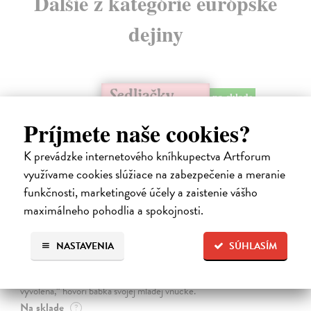
Ďalšie z kategórie európske
dejiny
na sklade
Príjmete naše cookies?
K prevádzke internetového kníhkupectva Artforum
využívame cookies slúžiace na zabezpečenie a meranie
funkčnosti, marketingové účely a zaistenie vášho
maximálneho pohodlia a spokojnosti.
Sedliačky
NASTAVENIA
SÚHLASÍM
Kuciel-Frydryszak Joanna
| Kniha
„Neplač, dieťa moje. Každá žena je otrokyňa, tak ani ty nebudeš
vyvolená,“ hovorí babka svojej mladej vnučke.
Na sklade
?