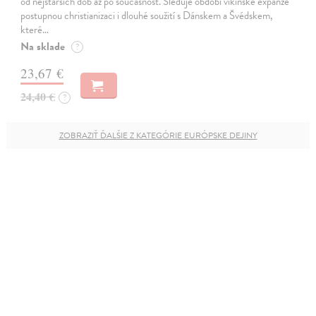
od nejstarších dob až po současnost. Sleduje období vikinské expanze
postupnou christianizaci i dlouhé soužití s Dánskem a Švédskem,
které…
Na sklade
?
23,67 €
24,40 €
?
ZOBRAZIŤ ĎALŠIE Z KATEGÓRIE EURÓPSKE DEJINY