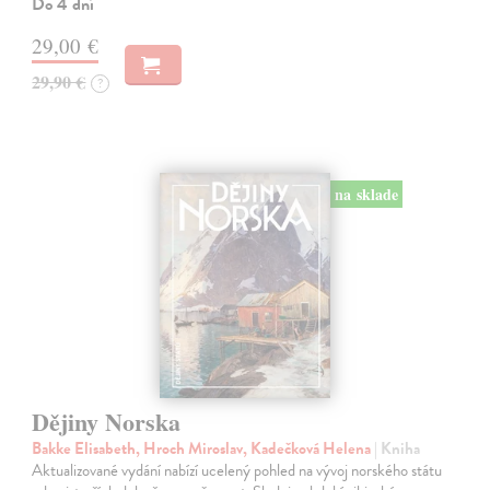
Do 4 dní
29,00 €
29,90 €
?
na sklade
Dějiny Norska
Bakke Elisabeth, Hroch Miroslav, Kadečková Helena
| Kniha
Aktualizované vydání nabízí ucelený pohled na vývoj norského státu