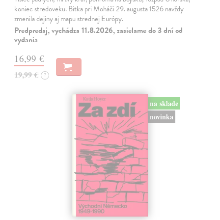
koniec stredoveku. Bitka pri Moháči 29. augusta 1526 navždy
zmenila dejiny aj mapu strednej Európy.
Predpredaj, vychádza 11.8.2026, zasielame do 3 dní od
vydania
16,99 €
19,99 €
?
na sklade
novinka