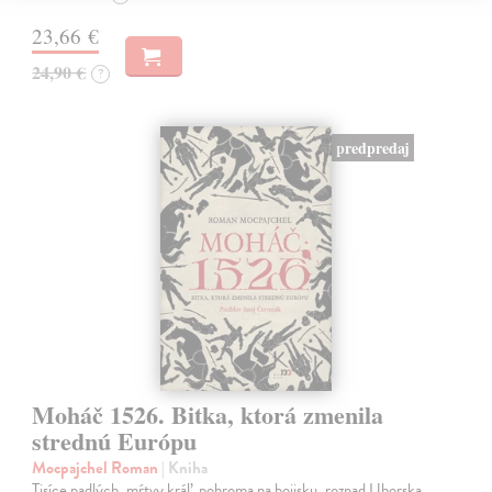
23,66 €
24,90 €
?
predpredaj
Moháč 1526. Bitka, ktorá zmenila
strednú Európu
Mocpajchel Roman
| Kniha
Tisíce padlých, mŕtvy kráľ, pohroma na bojisku, rozpad Uhorska,