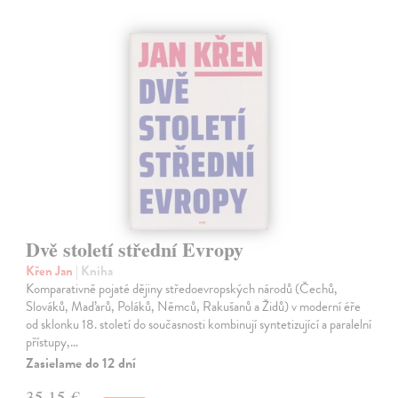
Dvě století střední Evropy
Křen Jan
| Kniha
Komparativně pojaté dějiny středoevropských národů (Čechů,
Slováků, Maďarů, Poláků, Němců, Rakušanů a Židů) v moderní éře
od sklonku 18. století do současnosti kombinují syntetizující a paralelní
přístupy,…
Zasielame do 12 dní
35,15 €