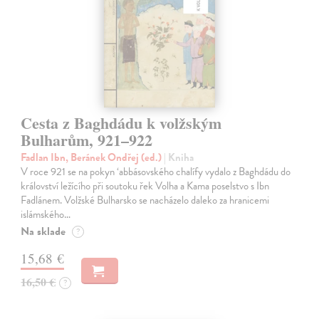
Cesta z Baghdádu k volžským
Bulharům, 921–922
Fadlan Ibn, Beránek Ondřej (ed.)
| Kniha
V roce 921 se na pokyn ‘abbásovského chalífy vydalo z Baghdádu do
království ležícího při soutoku řek Volha a Kama poselstvo s Ibn
Fadlánem. Volžské Bulharsko se nacházelo daleko za hranicemi
islámského…
Na sklade
?
15,68 €
16,50 €
?