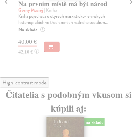
Na prvním místě má být národ
D
Górny Maciej
| Kniha
kol
Kniha pojednává o čtyřech marxisticko-leninských
Den
historiografiích ve třech zemích reálného socialism...
let
Na sklade
Za
?
40,00 €
22
42,10 €
23
?
High-contrast mode
Čitatelia s podobným vkusom si
kúpili aj:
na sklade