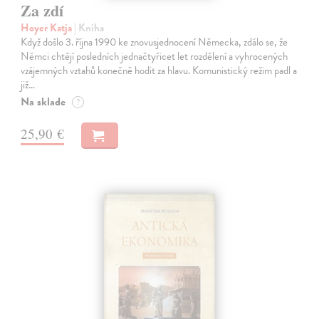
Za zdí
Hoyer Katja
| Kniha
Když došlo 3. října 1990 ke znovusjednocení Německa, zdálo se, že
Němci chtějí posledních jednačtyřicet let rozdělení a vyhrocených
vzájemných vztahů konečně hodit za hlavu. Komunistický režim padl a
již…
Na sklade
?
25,90 €