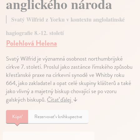
anglického národa
Svatý Wilfrid z Yorku v kontextu anglolatinské
hagiografie 8.-12. století
Polehlová Helena
Svatý Wilfrid je významná osobnost northumbrijské
církve 7. století. Proslul jako zastánce římského způsobu
křesťanské praxe na církevní synodě ve Whitby roku
664, jako zakladatel a opat celé skupiny klášterů a také
jako vlivný a majetný biskup chovající se po vzoru
galských biskupů.
Čítať ďalej
↓
Kúpiť
Rezervovať v kníhkupectve