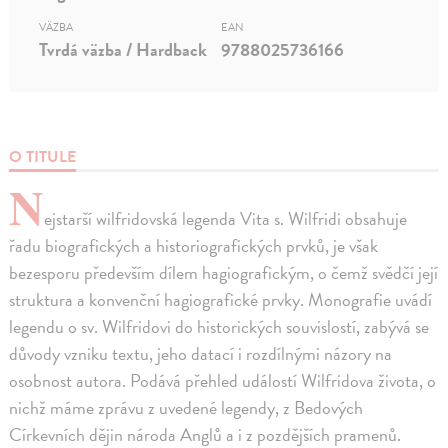
VÄZBA
EAN
Tvrdá väzba / Hardback
9788025736166
O TITULE
N
ejstarší wilfridovská legenda Vita s. Wilfridi obsahuje
řadu biografických a historiografických prvků, je však
bezesporu především dílem hagiografickým, o čemž svědčí její
struktura a konvenční hagiografické prvky. Monografie uvádí
legendu o sv. Wilfridovi do historických souvislostí, zabývá se
důvody vzniku textu, jeho datací i rozdílnými názory na
osobnost autora. Podává přehled událostí Wilfridova života, o
nichž máme zprávu z uvedené legendy, z Bedových
Církevních dějin národa Anglů a i z pozdějších pramenů.