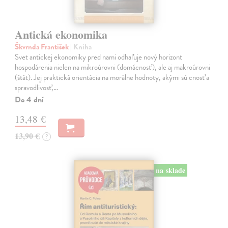
Antická ekonomika
Škvrnda František
| Kniha
Svet antickej ekonomiky pred nami odhaľuje nový horizont
hospodárenia nielen na mikroúrovni (domácnosť), ale aj makroúrovni
(štát). Jej praktická orientácia na morálne hodnoty, akými sú cnosť a
spravodlivosť,…
Do 4 dní
13,48 €
13,90 €
?
na sklade