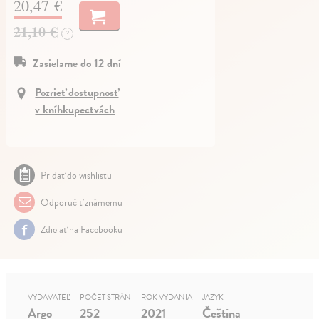
20,47 €
21,10 €
?
Zasielame do 12 dní
Pozrieť dostupnosť
v kníhkupectvách
Pridať do wishlistu
Odporučiť známemu
Zdielať na Facebooku
VYDAVATEĽ
POČET STRÁN
ROK VYDANIA
JAZYK
Argo
252
2021
Čeština