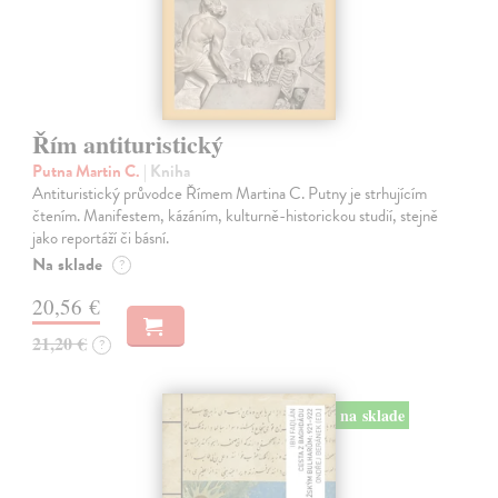
Řím antituristický
Putna Martin C.
| Kniha
Antituristický průvodce Římem Martina C. Putny je strhujícím
čtením. Manifestem, kázáním, kulturně-historickou studií, stejně
jako reportáží či básní.
Na sklade
?
20,56 €
21,20 €
?
na sklade