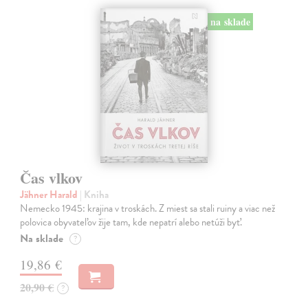
na sklade
Čas vlkov
Jähner Harald
| Kniha
Nemecko 1945: krajina v troskách. Z miest sa stali ruiny a viac než
polovica obyvateľov žije tam, kde nepatrí alebo netúži byť.
Na sklade
?
19,86 €
20,90 €
?