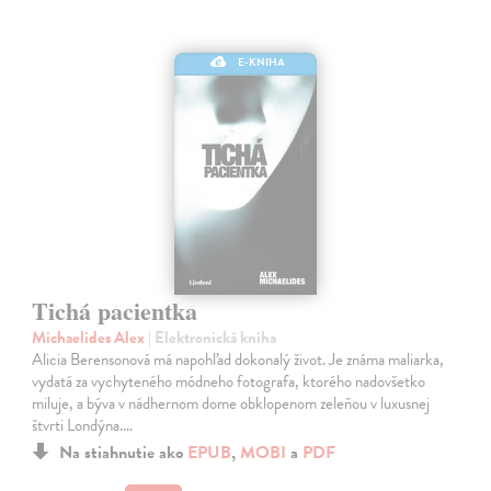
E-KNIHA
Tichá pacientka
Michaelides Alex
| Elektronická kniha
Alicia Berensonová má napohľad dokonalý život. Je známa maliarka,
vydatá za vychyteného módneho fotografa, ktorého nadovšetko
miluje, a býva v nádhernom dome obklopenom zeleňou v luxusnej
štvrti Londýna.…
Na stiahnutie ako
EPUB
,
MOBI
a
PDF