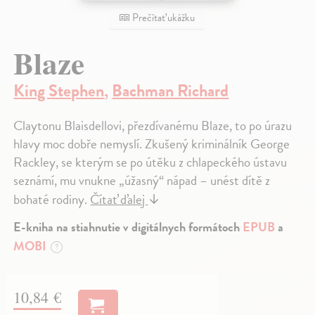
Prečítať ukážku
Blaze
King Stephen
,
Bachman Richard
Claytonu Blaisdellovi, přezdívanému Blaze, to po úrazu
hlavy moc dobře nemyslí. Zkušený kriminálník George
Rackley, se kterým se po útěku z chlapeckého ústavu
seznámí, mu vnukne „úžasný“ nápad – unést dítě z
bohaté rodiny.
Čítať ďalej
↓
E-kniha na stiahnutie v digitálnych formátoch
EPUB
a
MOBI
?
10,84 €