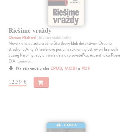
Riešime vraždy
Osman Richard
| Elektronická kniha
Nová kniha od autora série Štvrtkový klub detektívov. Osobnú
strážkyňu Amy Wheelerovú pošlú na súkromný ostrov pri brehoch
Južnej Karolíny, aby chránila slávnu spisovateľku, excentrickú Rosie
D'Antoniovú.…
Na stiahnutie ako
EPUB
,
MOBI
a
PDF
12,59 €
E-KNIHA