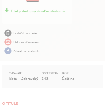
Titul je dostupný ihneď na stiahnutie
Pridať do wishlistu
Odporučiť známemu
Zdielať na Facebooku
VYDAVATEĽ
POČET STRÁN
JAZYK
Beta - Dobrovský
248
Čeština
O TITULE