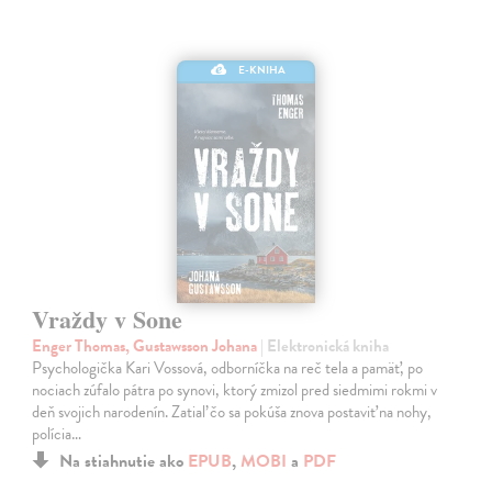
E-KNIHA
Vraždy v Sone
Enger Thomas, Gustawsson Johana
| Elektronická kniha
Psychologička Kari Vossová, odborníčka na reč tela a pamäť, po
nociach zúfalo pátra po synovi, ktorý zmizol pred siedmimi rokmi v
deň svojich narodenín. Zatiaľ čo sa pokúša znova postaviť na nohy,
polícia…
Na stiahnutie ako
EPUB
,
MOBI
a
PDF