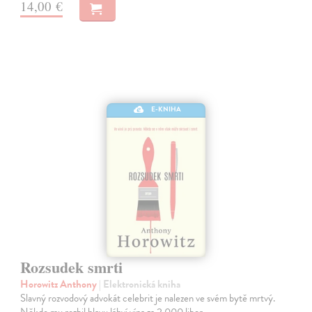
14,00 €
E-KNIHA
Rozsudek smrti
Horowitz Anthony
| Elektronická kniha
Slavný rozvodový advokát celebrit je nalezen ve svém bytě mrtvý.
Někdo mu rozbil hlavu láhví vína za 2 000 liber.