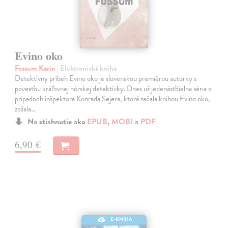
Evino oko
Fossum Karin
| Elektronická kniha
Detektívny príbeh Evino oko je slovenskou premiérou autorky s
povesťou kráľovnej nórskej detektívky. Dnes už jedenásťdielna séria o
prípadoch inšpektora Konrada Sejera, ktorá začala knihou Evino oko,
zožala…
Na stiahnutie ako
EPUB
,
MOBI
a
PDF
6,90 €
E-KNIHA