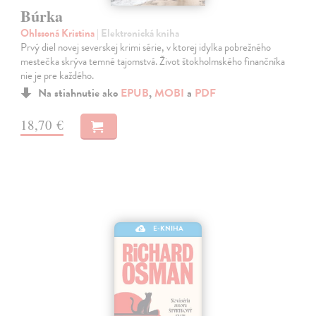
Búrka
Ohlssoná Kristina
| Elektronická kniha
Prvý diel novej severskej krimi série, v ktorej idylka pobrežného
mestečka skrýva temné tajomstvá. Život štokholmského finančníka
nie je pre každého.
Na stiahnutie ako
EPUB
,
MOBI
a
PDF
18,70 €
E-KNIHA