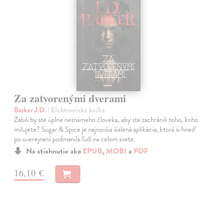
Za zatvorenými dverami
Barker J.D.
| Elektronická kniha
Zabili by ste úplne neznámeho človeka, aby ste zachránili toho, koho
milujete? Sugar & Spice je najnovšia šialená aplikácia, ktorá si hneď
po uverejnení podmanila ľudí na celom svete.
Na stiahnutie ako
EPUB
,
MOBI
a
PDF
16,10 €