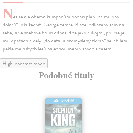
N
ež se ale oběma kumpánům podaří plán „za miliony
dolarů“ uskutečnit, George zemře. Blaze, odkázaný sám na
sebe, si ve sněhové bouři odnáší dítě jako rukojmí, policie je
mu v patách a celý „do detailu promyšlený zločin“ se v bílém
pekle mainských lesů najednou mění v závod s časem.
High-contrast mode
Podobné tituly
E-KNIHA