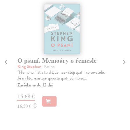
O psaní. Memoáry o řemesle
R
King Stephen
| Kniha
Ki
"Nemohu lhát a tvrdit, že neexistují špatní spisovatelé.
V b
Je mi líto, existuje spousta špatných spiso...
ode
pod
Zasielame do 12 dní
Za
15,68 €
22
16,50 €
?
23