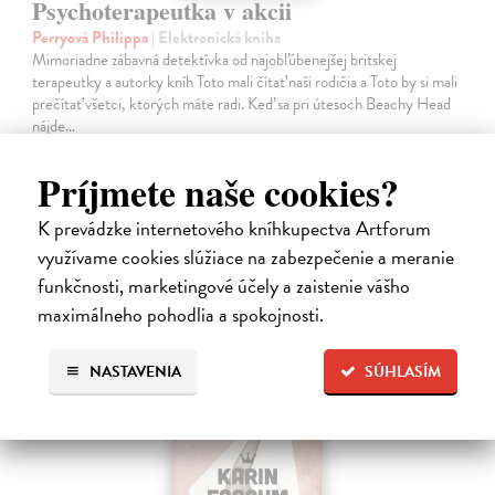
Psychoterapeutka v akcii
Perryová Philippa
| Elektronická kniha
Mimoriadne zábavná detektívka od najobľúbenejšej britskej
terapeutky a autorky kníh Toto mali čítať naši rodičia a Toto by si mali
prečítať všetci, ktorých máte radi. Keď sa pri útesoch Beachy Head
nájde…
Na stiahnutie ako
EPUB
,
MOBI
a
PDF
Príjmete naše cookies?
16,95 €
K prevádzke internetového kníhkupectva Artforum
využívame cookies slúžiace na zabezpečenie a meranie
funkčnosti, marketingové účely a zaistenie vášho
maximálneho pohodlia a spokojnosti.
E-KNIHA
NASTAVENIA
SÚHLASÍM