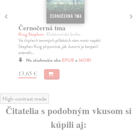
Černočerná tma
N
King Stephen
| Elektronická kniha
Ki
Ve čtyřech temných příbězích nám mistr napětí
Rán
Stephen King připomíná, jak iluzorní je bezpečí
hrd
známéh...
Na stiahnutie ako
EPUB
a
MOBI
18
13,65 €
High-contrast mode
Čitatelia s podobným vkusom si
kúpili aj: