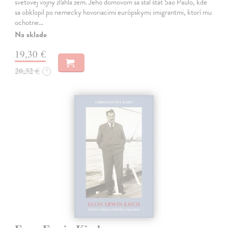
svetovej vojny zľahla zem. Jeho domovom sa stal štát Sao Paulo, kde
sa obklopil po nemecky hovoriacimi európskymi imigrantmi, ktorí mu
ochotne…
Na sklade
19,30 €
20,32 €
?