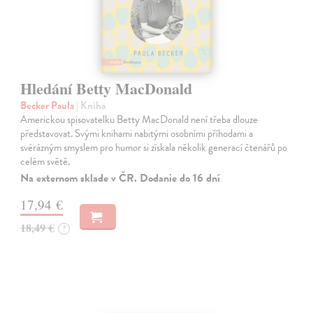
Hledání Betty MacDonald
Becker Paula
| Kniha
Americkou spisovatelku Betty MacDonald není třeba dlouze
představovat. Svými knihami nabitými osobními příhodami a
svérázným smyslem pro humor si získala několik generací čtenářů po
celém světě.
Na externom sklade v ČR. Dodanie do 16 dní
17,94 €
18,49 €
?