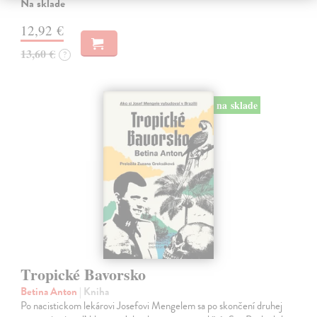
Na sklade
12,92 €
13,60 €
?
na sklade
Tropické Bavorsko
Betina Anton
| Kniha
Po nacistickom lekárovi Josefovi Mengelem sa po skončení druhej