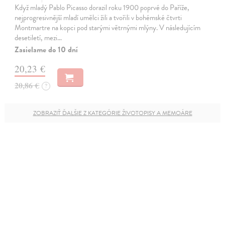
Když mladý Pablo Picasso dorazil roku 1900 poprvé do Paříže,
nejprogresivnější mladí umělci žili a tvořili v bohémské čtvrti
Montmartre na kopci pod starými větrnými mlýny. V následujícím
desetiletí, mezi…
Zasielame do 10 dní
20,23 €
20,86 €
?
ZOBRAZIŤ ĎALŠIE Z KATEGÓRIE ŽIVOTOPISY A MEMOÁRE