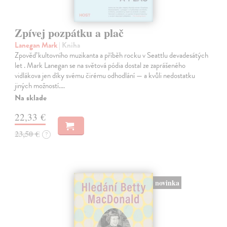
Zpívej pozpátku a plač
Lanegan Mark
| Kniha
Zpověď kultovního muzikanta a příběh rocku v Seattlu devadesátých
let . Mark Lanegan se na světová pódia dostal ze zaprášeného
vidlákova jen díky svému čirému odhodlání — a kvůli nedostatku
jiných možností.…
Na sklade
22,33 €
23,50 €
?
novinka