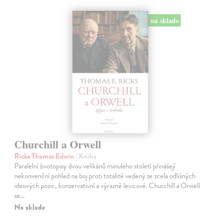
na sklade
Churchill a Orwell
Ricks Thomas Edwin
| Kniha
Paralelní životopisy dvou velikánů minulého století přinášejí
nekonvenční pohled na boj proti totalitě vedený ze zcela odlišných
ideových pozic, konzervativní a výrazně levicové. Churchill a Orwell
se…
Na sklade