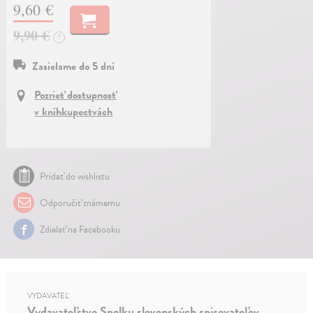
9,60 €
9,90 €
?
Zasielame do 5 dní
Pozrieť dostupnosť
v kníhkupectvách
Pridať do wishlistu
Odporučiť známemu
Zdielať na Facebooku
VYDAVATEĽ
Vydavateľstvo Spolku slovenských spisovateľov