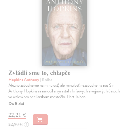
Zvládli sme to, chlapče
Hopkins Anthony
| Kniha
Možno zabudneme na minulosť, ale minulosť nezabudne na nás Sir
Anthony Hopkins sa narodil a vyrastal v krízových a vojnových časoch
vo waleskom oceliarskom mestečku Port Talbot.
Do 5 dní
22,21 €
22,90 €
?