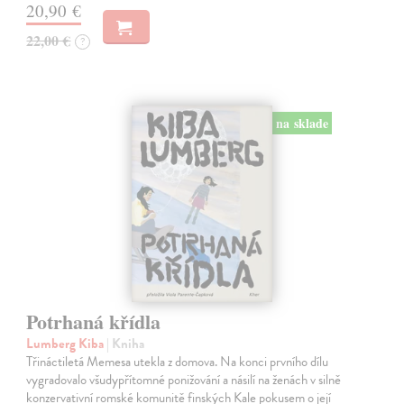
20,90 €
22,00 €
?
na sklade
Potrhaná křídla
Lumberg Kiba
| Kniha
Třináctiletá Memesa utekla z domova. Na konci prvního dílu
vygradovalo všudypřítomné ponižování a násilí na ženách v silně
konzervativní romské komunitě finských Kale pokusem o její