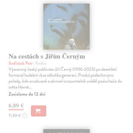
Na cestách s Jiřím Černým
Sedláček Petr
| Kniha
Významný český publicista Jiří Černý (1936-2023) po desetiletí
formoval hudební vkus několika generací. Proslul poslechovými
pořady, kde erudovaně a zároveň srozumitelně uváděl posluchače do
světa hlavně…
Zasielame do 12 dní
6,89 €
7,10 €
?