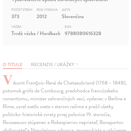
POČET STRÁN
ROK VYDANIA
JAZYK
373
2012
Slovenčina
VÄZBA
EAN
Tvrdá väzba / Hardback
9788080616328
O TITULE
RECENZIE / UKÁŽKY
1
V
ikomt François-René de Chateaubriand (1768 – 1848),
potomok grófa de Combourg, predchodca francúzskeho
romantizmu, minister zahraničných vecí, vyslanec v Berlíne a
Ríme, uzrel svetlo sveta v starom režime a prežil všetky
politicko-historické zvraty prvej polovice 19. storočia,
Rousseauov stúpenec a Robespierrov nepriateľ, Bonapartov
obdivovateľ a Napoleónov odporca, monarchista a vzbúrenec