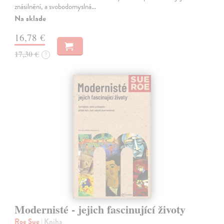
znásilnění, a svobodomyslná…
Na sklade
16,78 €
17,30 €
?
Modernisté - jejich fascinující životy
Roe Sue
| Kniha