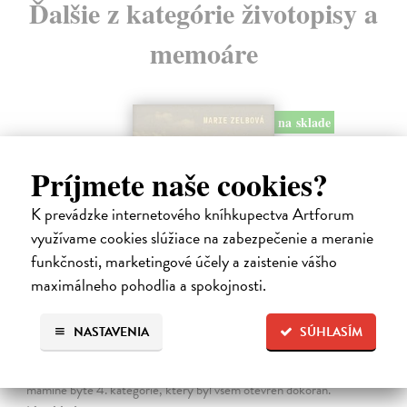
Ďalšie z kategórie životopisy a
memoáre
na sklade
Príjmete naše cookies?
K prevádzke internetového kníhkupectva Artforum
využívame cookies slúžiace na zabezpečenie a meranie
funkčnosti, marketingové účely a zaistenie vášho
maximálneho pohodlia a spokojnosti.
Táňa / Praha 3 / Žižkov
NASTAVENIA
SÚHLASÍM
Zelbová Marie
| Kniha
Nikdy jsme nebyli úplně standardní žižkovská rodina. Vítejte v
mámině bytě 4. kategorie, který byl všem otevřen dokořán.