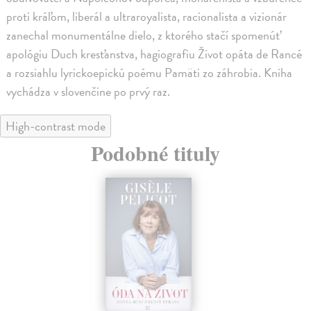
proti kráľom, liberál a ultraroyalista, racionalista a vizionár
zanechal monumentálne dielo, z ktorého stačí spomenúť
apológiu Duch kresťanstva, hagiografiu Život opáta de Rancé
a rozsiahlu lyrickoepickú poému Pamäti zo záhrobia. Kniha
vychádza v slovenčine po prvý raz.
High-contrast mode
Podobné tituly