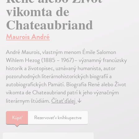
vikomta de
Chateaubriand
Maurois André
André Maurois, vlastným menom Émile Salomon
Wihlem Hezog (1885 – 1967)– významný francúzsky
historik a životopisec, uznávaný humanista, autor
pozoruhodných literárnohistorických biografií a
autobiografických Pamätí. Biografia René alebo Život
vikomta de Chateaubriand patrí k jeho význačným
literárnym štúdiám.
Čítať ďalej
↓
Kúpiť
Rezervovať v kníhkupectve