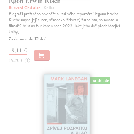
Egon Erwin Kisch
Buckard Christian
| Kniha
Biografii pražského novináře a „zuřivého reportéra“ Egona Erwina
Kische napsal její autor, německo-židovský žurnalista, spisovatel a
filmař Christian Buckard v roce 2023. Také jeho dvě předcházející
knihy,…
Zasielame do 12 dní
19,11 €
19,70 €
?
na sklade