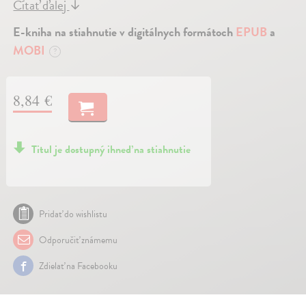
Čítať ďalej
↓
E-kniha na stiahnutie v digitálnych formátoch
EPUB
a
MOBI
?
8,84 €
Titul je dostupný ihneď na stiahnutie
Pridať do wishlistu
Odporučiť známemu
Zdielať na Facebooku