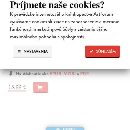
Príjmete naše cookies?
K prevádzke internetového kníhkupectva Artforum
využívame cookies slúžiace na zabezpečenie a meranie
funkčnosti, marketingové účely a zaistenie vášho
Systémy něhy
maximálneho pohodlia a spokojnosti.
Šindelka Marek
| Elektronická kniha
Román o křehkosti, opakování a hledání lidskosti ve světě, který
NASTAVENIA
SÚHLASÍM
připomíná stroj Mladá pianistka Ada Fischerová má všechno, co by
mohlo působit jako začátek výjimečné kariéry. Talent, disciplínu i
směr.…
Na stiahnutie ako
EPUB
,
MOBI
a
PDF
15,99 €
E-KNIHA