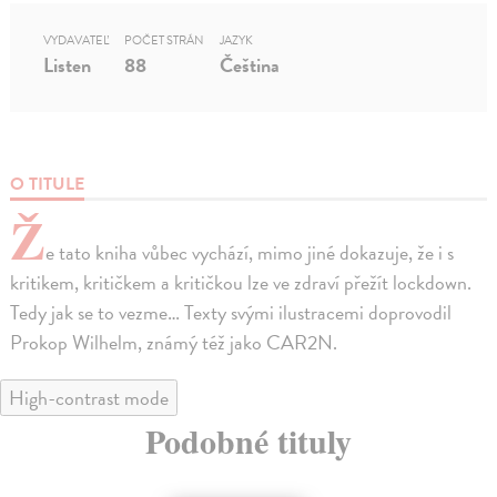
VYDAVATEĽ
POČET STRÁN
JAZYK
Listen
88
Čeština
O TITULE
Ž
e tato kniha vůbec vychází, mimo jiné dokazuje, že i s
kritikem, kritičkem a kritičkou lze ve zdraví přežít lockdown.
Tedy jak se to vezme… Texty svými ilustracemi doprovodil
Prokop Wilhelm, známý též jako CAR2N.
High-contrast mode
Podobné tituly