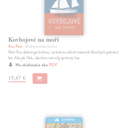
Kovbojové na moři
Kos Petr
| Elektronická kniha
Petr Kos debutuje knihou, na kterou sbíral materiál dlouhých patnáct
let. Ale jak říká, všechno má svůj správný čas.
Na stiahnutie ako
PDF
15,47 €
E-KNIHA