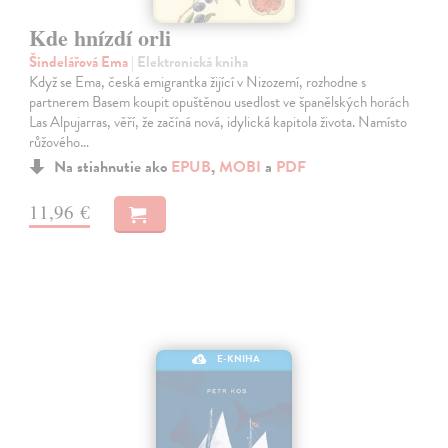
Kde hnízdí orli
Šindelářová Ema
| Elektronická kniha
Když se Ema, česká emigrantka žijící v Nizozemí, rozhodne s
partnerem Basem koupit opuštěnou usedlost ve španělských horách
Las Alpujarras, věří, že začíná nová, idylická kapitola života. Namísto
růžového…
Na stiahnutie ako
EPUB
,
MOBI
a
PDF
11,96 €
E-KNIHA