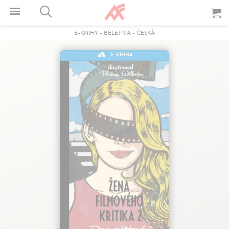
E-KNIHY
-
BELETRIA
-
ČESKÁ
E-KNIHA