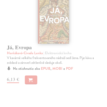
Já, Evropa
Horňáková-Civade Lenka
| Elektronická kniha
V kavárně velkého frekventovaného nádraží sedí žena. Pije kávu a
zvědavě a zároveň zdrženlivě sleduje okolí.
Na stiahnutie ako
EPUB
,
MOBI
a
PDF
6,13 €