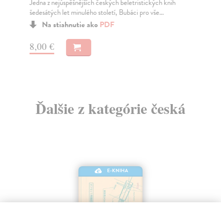
Jedna z nejúspěšnějších českých beletristických knih
„Za
šedesátých let minulého století, Bubáci pro vše...
jso
Na stiahnutie ako
PDF
8,00 €
1,
Ďalšie z kategórie česká
E-KNIHA