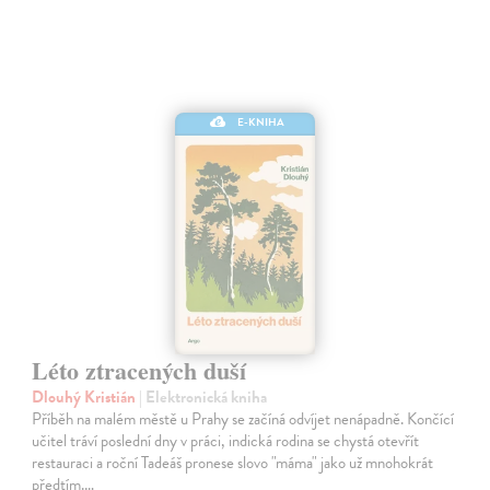
E-KNIHA
Léto ztracených duší
Dlouhý Kristián
| Elektronická kniha
Příběh na malém městě u Prahy se začíná odvíjet nenápadně. Končící
učitel tráví poslední dny v práci, indická rodina se chystá otevřít
restauraci a roční Tadeáš pronese slovo "máma" jako už mnohokrát
předtím.…