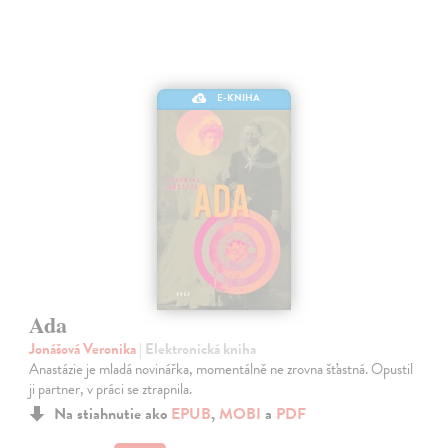
E-KNIHA
Ada
Jonášová Veronika
| Elektronická kniha
Anastázie je mladá novinářka, momentálně ne zrovna šťastná. Opustil
ji partner, v práci se ztrapnila.
Na stiahnutie ako
EPUB
,
MOBI
a
PDF