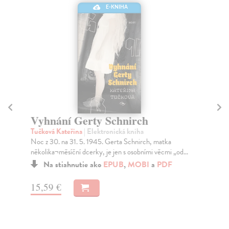
E-KNIHA
Vyhnání Gerty Schnirch
K
2
Tučková Kateřina
| Elektronická kniha
Noc z 30. na 31. 5. 1945. Gerta Schnirch, matka
Von
několika¬měsíční dcerky, je jen s osobními věcmi „od...
Rom
pro
Na stiahnutie ako
EPUB
,
MOBI
a
PDF
15,59 €
13