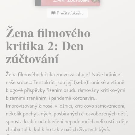
Prečítať ukážku
Žena filmového
kritika 2: Den
zúčtování
Žena filmového kritika znovu zasahuje! Naše bránice i
naše srdce… Tentokrát jsou její (sebe)ironické a vtipné
blogové příspěvky řízením osudu rámovány kritikovými
bizarními zraněními i pandemií koronaviru.
Improvizovaný kinosál v ložnici, kritikovo samovznícení,
několik pochytaných, posbíraných či osvobozených dětí,
spousta krabic od oblečení nepadnoucích velikostí a děje
zhruba tolik, kolik ho tak v našich životech bývá.