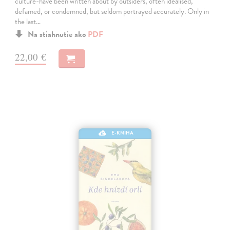
culture-have been written about by outsiders, often idealised,
defamed, or condemned, but seldom portrayed accurately. Only in
the last…
Na stiahnutie ako
PDF
22,00 €
E-KNIHA