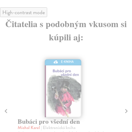
High-contrast mode
Čitatelia s podobným vkusom si
kúpili aj:
E-KNIHA
Bubáci pro všední den
Ja
Michal Karel
| Elektronická kniha
Ča