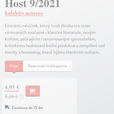
Host 9/2021
kolektív autorov
Literární měsíčník, který tvoří zhruba sto stran
věnovaných současné i klasické literatuře, novým
knihám, začínajícím i renomovaným spisovatelům,
kritickému hodnocení knižní produkce a zamyšlení nad
trendy a fenomény, které hýbou literárním světem.
Kúpiť
Rezervovať v kníhkupectve
4,95 €
5,10 €
?
Zasielame do 12 dní