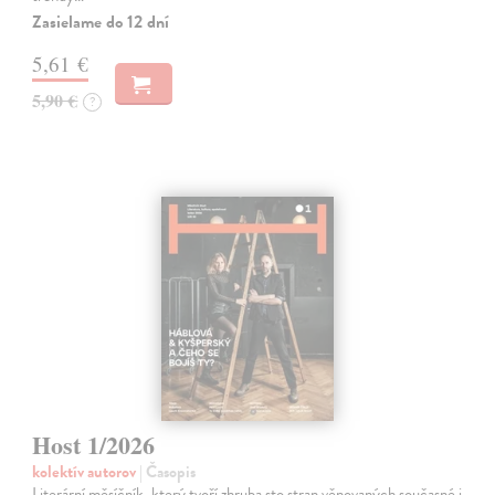
Zasielame do 12 dní
5,61 €
5,90 €
?
Host 1/2026
kolektív autorov
| Časopis
Literární měsíčník, který tvoří zhruba sto stran věnovaných současné i