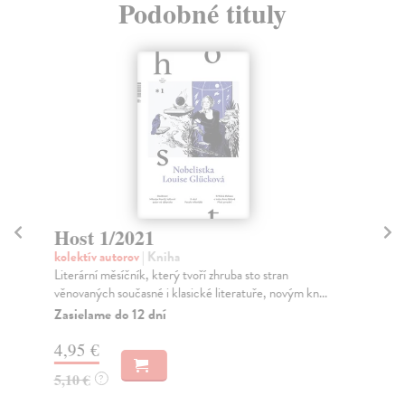
Podobné tituly
Host 1/2021
H
kolektív autorov
| Kniha
kol
Literární měsíčník, který tvoří zhruba sto stran
Hos
věnovaných současné i klasické literatuře, novým kn...
způ
být.
Zasielame do 12 dní
Za
4,95 €
5,
5,10 €
?
5,