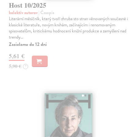
Host 10/2025
kolektív autorov
| Časopis
Literární měsíčník, který tvoří zhruba sto stran věnovaných současné i
klasické literatuře, novým knihám, začínajícím i renomovaným
spisovatelům, kritickému hodnocení knižní produkce a zamyšlení nad
trendy…
Zasielame do 12 dní
5,61 €
5,90 €
?