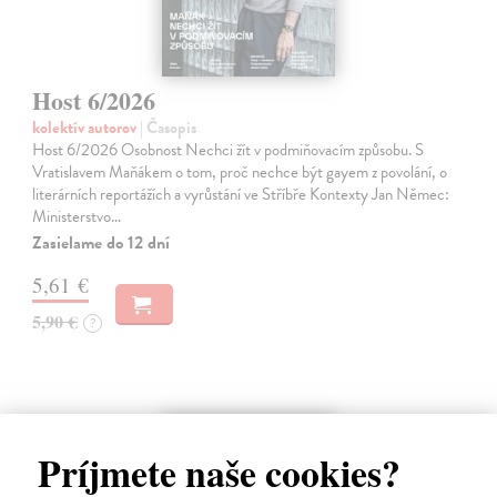
Host 6/2026
kolektív autorov
| Časopis
Host 6/2026 Osobnost Nechci žít v podmiňovacím způsobu. S
Vratislavem Maňákem o tom, proč nechce být gayem z povolání, o
literárních reportážích a vyrůstání ve Stříbře Kontexty Jan Němec:
Ministerstvo…
Zasielame do 12 dní
5,61 €
5,90 €
?
Príjmete naše cookies?