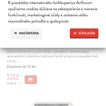
K prevádzke internetového kníhkupectva Artforum
využívame cookies slúžiace na zabezpečenie a meranie
funkčnosti, marketingové účely a zaistenie vášho
maximálneho pohodlia a spokojnosti.
NASTAVENIA
SÚHLASÍM
Host 5/2026
kolektív autorov
| Časopis
Literární měsíčník, který tvoří zhruba sto stran věnovaných současné i
klasické literatuře, novým knihám, začínajícím i renomovaným
spisovatelům, kritickému hodnocení knižní produkce a zamyšlení nad
trendy…
Zasielame do 12 dní
5,72 €
5,90 €
?