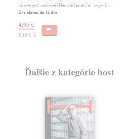
věnovaných současné i klasické literatuře, novým kn...
způ
být.
Zasielame do 12 dní
Za
4,95 €
5,
5,10 €
?
5,
Ďalšie z kategórie host