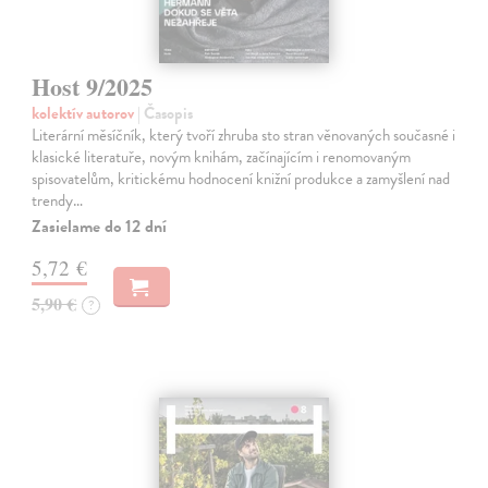
Host 9/2025
kolektív autorov
| Časopis
Literární měsíčník, který tvoří zhruba sto stran věnovaných současné i
klasické literatuře, novým knihám, začínajícím i renomovaným
spisovatelům, kritickému hodnocení knižní produkce a zamyšlení nad
trendy…
Zasielame do 12 dní
5,72 €
5,90 €
?