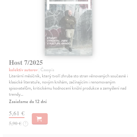
Host 7/2025
kolektív autorov
| Časopis
Literární měsíčník, který tvoří zhruba sto stran věnovaných současné i
klasické literatuře, novým knihám, začínajícím i renomovaným
spisovatelům, kritickému hodnocení knižní produkce a zamyšlení nad
trendy…
Zasielame do 12 dní
5,61 €
5,90 €
?