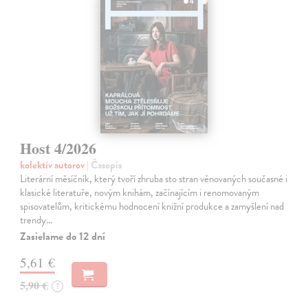
Host 4/2026
kolektív autorov
| Časopis
Literární měsíčník, který tvoří zhruba sto stran věnovaných současné i
klasické literatuře, novým knihám, začínajícím i renomovaným
spisovatelům, kritickému hodnocení knižní produkce a zamyšlení nad
trendy…
Zasielame do 12 dní
5,61 €
5,90 €
?