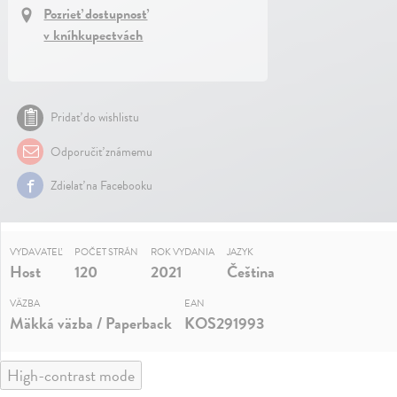
Pozrieť dostupnosť
v kníhkupectvách
Pridať do wishlistu
Odporučiť známemu
Zdielať na Facebooku
VYDAVATEĽ
POČET STRÁN
ROK VYDANIA
JAZYK
Host
120
2021
Čeština
VÄZBA
EAN
Mäkká väzba / Paperback
KOS291993
High-contrast mode