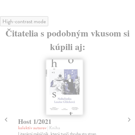
High-contrast mode
Čitatelia s podobným vkusom si
kúpili aj:
Host 1/2021
H
kolektív autorov
| Kniha
kol
Literární měsíčník, který tvoří zhruba sto stran
Hos