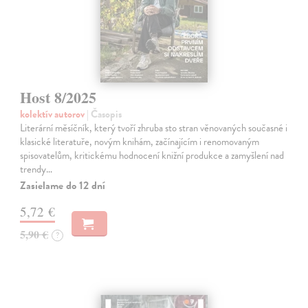
Host 8/2025
kolektív autorov
| Časopis
Literární měsíčník, který tvoří zhruba sto stran věnovaných současné i
klasické literatuře, novým knihám, začínajícím i renomovaným
spisovatelům, kritickému hodnocení knižní produkce a zamyšlení nad
trendy…
Zasielame do 12 dní
5,72 €
5,90 €
?