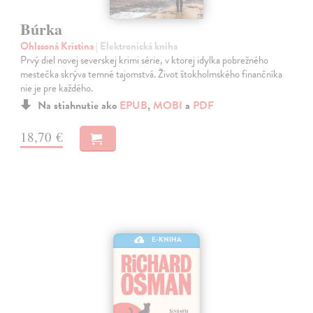
Búrka
Ohlssoná Kristina
| Elektronická kniha
Prvý diel novej severskej krimi série, v ktorej idylka pobrežného
mestečka skrýva temné tajomstvá. Život štokholmského finančníka
nie je pre každého.
Na stiahnutie ako
EPUB
,
MOBI
a
PDF
18,70 €
E-KNIHA