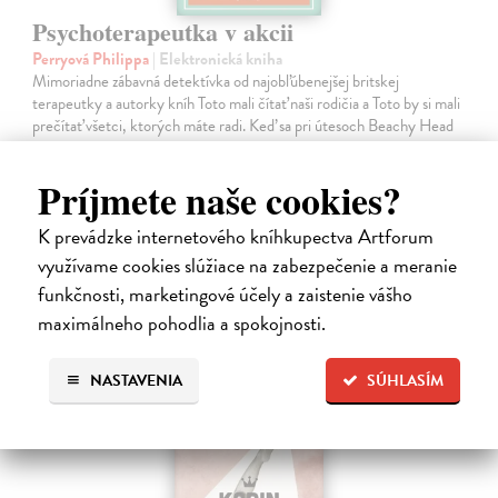
Psychoterapeutka v akcii
Perryová Philippa
| Elektronická kniha
Mimoriadne zábavná detektívka od najobľúbenejšej britskej
terapeutky a autorky kníh Toto mali čítať naši rodičia a Toto by si mali
prečítať všetci, ktorých máte radi. Keď sa pri útesoch Beachy Head
nájde…
Na stiahnutie ako
EPUB
,
MOBI
a
PDF
Príjmete naše cookies?
16,95 €
K prevádzke internetového kníhkupectva Artforum
využívame cookies slúžiace na zabezpečenie a meranie
funkčnosti, marketingové účely a zaistenie vášho
maximálneho pohodlia a spokojnosti.
NASTAVENIA
SÚHLASÍM
E-KNIHA