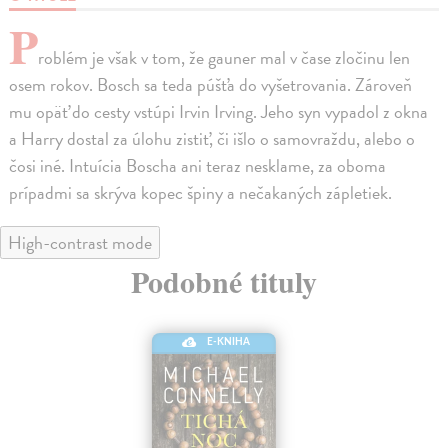
P
roblém je však v tom, že gauner mal v čase zločinu len
osem rokov. Bosch sa teda púšťa do vyšetrovania. Zároveň
mu opäť do cesty vstúpi Irvin Irving. Jeho syn vypadol z okna
a Harry dostal za úlohu zistiť, či išlo o samovraždu, alebo o
čosi iné. Intuícia Boscha ani teraz nesklame, za oboma
prípadmi sa skrýva kopec špiny a nečakaných zápletiek.
High-contrast mode
Podobné tituly
E-KNIHA