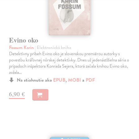
Evino oko
Fossum Karin
| Elektronická kniha
Detektívny príbeh Evino oko je slovenskou premiérou autorky s
povesťou kráľovnej nórskej detektívky. Dnes už jedenásťdielna séria o
prípadoch inšpektora Konrada Sejera, ktorá začala knihou Evino oko,
zožala…
Na stiahnutie ako
EPUB
,
MOBI
a
PDF
6,90 €