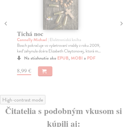
Tichá noc
P
Connelly Michael
| Elektronická kniha
Co
Bosch pokračuje vo vyšetrovaní vraždy z roku 2009,
Har
keď zahynula dcéra Elizabeth Claytonovej, ktorá m...
„bi
Na stiahnutie ako
EPUB
,
MOBI
a
PDF
8,99 €
10
High-contrast mode
Čitatelia s podobným vkusom si
kúpili aj: