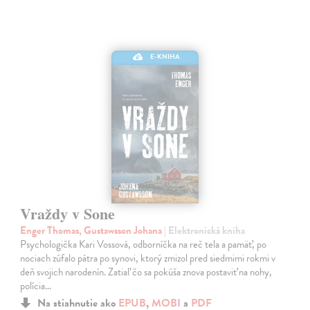
E-KNIHA
Vraždy v Sone
Enger Thomas, Gustawsson Johana
| Elektronická kniha
Psychologička Kari Vossová, odborníčka na reč tela a pamäť, po
nociach zúfalo pátra po synovi, ktorý zmizol pred siedmimi rokmi v
deň svojich narodenín. Zatiaľ čo sa pokúša znova postaviť na nohy,
polícia…
Na stiahnutie ako
EPUB
,
MOBI
a
PDF