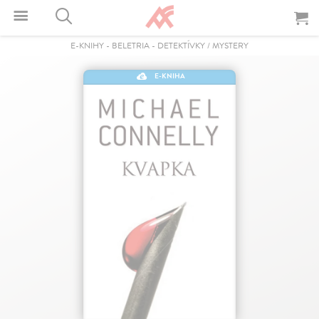
E-KNIHY
-
BELETRIA
-
DETEKTÍVKY / MYSTERY
E-KNIHA