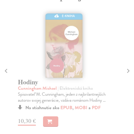
E-KNIHA
Ni
D'
Hodiny
Don
Cunningham Michael
| Elektronická kniha
biz
Spisovateľ M. Cunningham, jeden z najbrilantnejších
Do
autorov svojej generácie, vzdáva románom Hodiny ...
24
Na stiahnutie ako
EPUB
,
MOBI
a
PDF
24
10,30 €