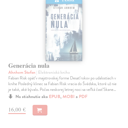
E-KNIHA
Generácia nula
Ahnhem Stefan
| Elektronická kniha
Fabian Risk opäť v majstrovskej forme Desať rokov po udalostiach v
knihe Posledný klinec sa Fabian Risk vracia do Švédska, ktoré už nie
je také, aké bývalo. Počas neskorej letnej noci sa veľká časť Skane…
Na stiahnutie ako
EPUB
,
MOBI
a
PDF
16,00 €