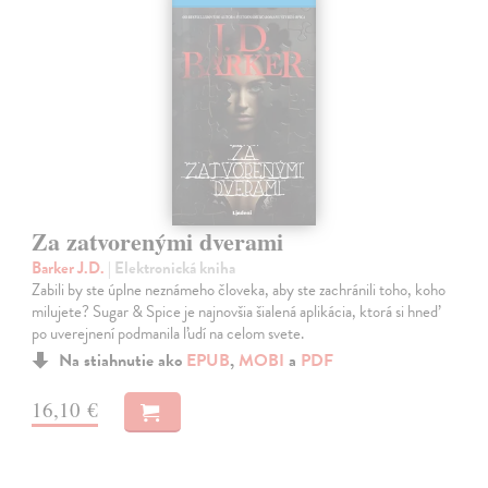
Za zatvorenými dverami
Barker J.D.
| Elektronická kniha
Zabili by ste úplne neznámeho človeka, aby ste zachránili toho, koho
milujete? Sugar & Spice je najnovšia šialená aplikácia, ktorá si hneď
po uverejnení podmanila ľudí na celom svete.
Na stiahnutie ako
EPUB
,
MOBI
a
PDF
16,10 €