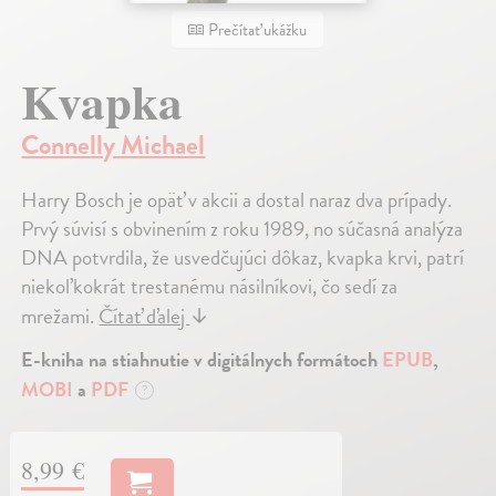
Prečítať ukážku
Kvapka
Connelly Michael
Harry Bosch je opäť v akcii a dostal naraz dva prípady.
Prvý súvisí s obvinením z roku 1989, no súčasná analýza
DNA potvrdila, že usvedčujúci dôkaz, kvapka krvi, patrí
niekoľkokrát trestanému násilníkovi, čo sedí za
mrežami.
Čítať ďalej
↓
E-kniha na stiahnutie v digitálnych formátoch
EPUB
,
MOBI
a
PDF
?
8,99 €