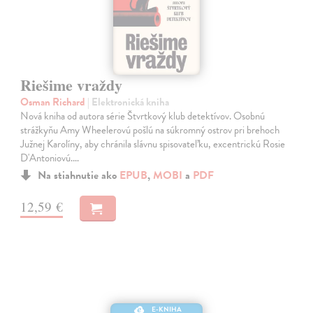
Riešime vraždy
Osman Richard
| Elektronická kniha
Nová kniha od autora série Štvrtkový klub detektívov. Osobnú
strážkyňu Amy Wheelerovú pošlú na súkromný ostrov pri brehoch
Južnej Karolíny, aby chránila slávnu spisovateľku, excentrickú Rosie
D'Antoniovú.…
Na stiahnutie ako
EPUB
,
MOBI
a
PDF
12,59 €
E-KNIHA