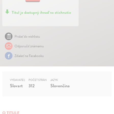
Titul je dostupný ihneď na stiahnutie
Pridať do wishlistu
Odporučiť známemu
Zdielať na Facebooku
VYDAVATEĽ
POČET STRÁN
JAZYK
Slovart
312
Slovenčina
O TITULE