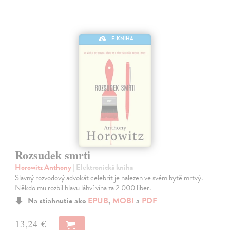
E-KNIHA
Rozsudek smrti
Horowitz Anthony
| Elektronická kniha
Slavný rozvodový advokát celebrit je nalezen ve svém bytě mrtvý.
Někdo mu rozbil hlavu láhví vína za 2 000 liber.
Na stiahnutie ako
EPUB
,
MOBI
a
PDF
13,24 €