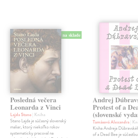
na sklade
Posledná večera
Andrej Dúbrav
Leonarda z Vinci
Protest of a De
(slovenské vyda
Lajda Stano
| Kniha
Stano Lajda je súčasný slovenský
Tamásová Alexandra
| Kn
maliar, ktorý niekoľko rokov
Kniha Andreja Dúbravské
systematicky pracoval na
of a Dead Bee je súčasťou