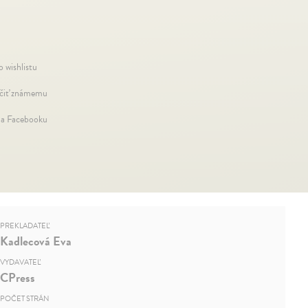
o wishlistu
iť známemu
na Facebooku
PREKLADATEĽ
Kadlecová Eva
VYDAVATEĽ
CPress
POČET STRÁN