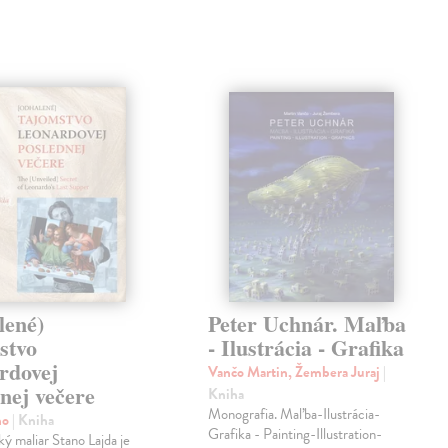
lené)
Peter Uchnár. Maľba
stvo
- Ilustrácia - Grafika
rdovej
Vančo Martin, Žembera Juraj
|
nej večere
Kniha
Monografia. Maľba-Ilustrácia-
no
| Kniha
Grafika - Painting-Illustration-
 maliar Stano Lajda je