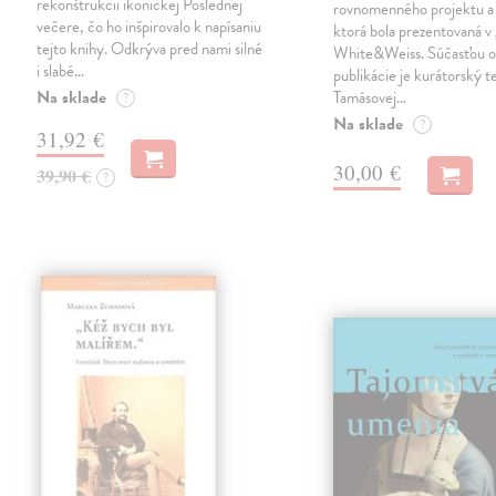
rekonštrukcii ikonickej Poslednej
rovnomenného projektu a 
večere, čo ho inšpirovalo k napísaniu
ktorá bola prezentovaná v 
tejto knihy. Odkrýva pred nami silné
White&Weiss. Súčasťou o
i slabé…
publikácie je kurátorský t
Na sklade
Tamásovej…
?
Na sklade
?
31,92 €
30,00 €
39,90 €
?