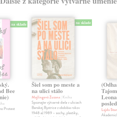
Ďalšie z kategórie výtvarné umenie
na sklade
na sklade
ský.
Šiel som po meste a
(Odha
ad Bee
na ulici stálo
Tajom
nie)
Leona
Majlingová Zuzana
| Kniha
posled
Spoznajte výtvarné diela v uliciach
iha
Banskej Bystrice z obdobia rokov
ho Protest
Lajda Sta
1948 až 1989 – sochy, plastiky,
Akademický