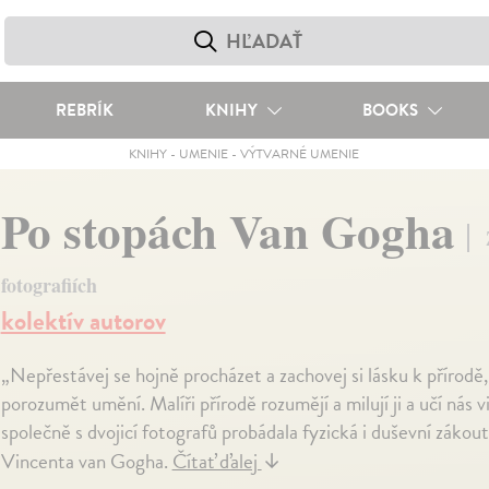
REBRÍK
KNIHY
BOOKS
KNIHY
-
UMENIE
-
VÝTVARNÉ UMENIE
Po stopách Van Gogha
fotografiích
kolektív autorov
„Nepřestávej se hojně procházet a zachovej si lásku k přírodě, 
porozumět umění. Malíři přírodě rozumějí a milují ji a učí nás
společně s dvojicí fotografů probádala fyzická i duševní zákout
Vincenta van Gogha.
Čítať ďalej
↓