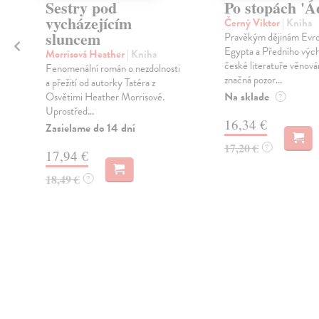
Sestry pod
Po stopách 'Á
vycházejícím
Černý Viktor
| Kniha
sluncem
Pravěkým dějinám Evr
Egypta a Předního vých
Morrisová Heather
| Kniha
české literatuře věnován
Fenomenální román o nezdolnosti
značná pozor...
a přežití od autorky Tatéra z
Na sklade
Osvětimi Heather Morrisové.
?
Uprostřed...
16,34 €
Zasielame do 14 dní
17,20 €
?
17,94 €
18,49 €
?