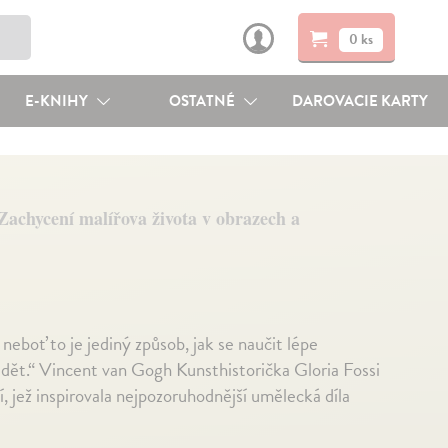
0 ks
E-KNIHY
OSTATNÉ
DAROVACIE KARTY
Zachycení malířova života v obrazech a
neboť to je jediný způsob, jak se naučit lépe
 vidět.“ Vincent van Gogh Kunsthistorička Gloria Fossi
í, jež inspirovala nejpozoruhodnější umělecká díla