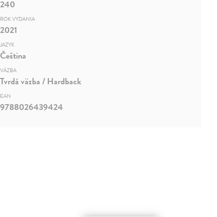
240
ROK VYDANIA
2021
JAZYK
Čeština
VÄZBA
Tvrdá väzba / Hardback
EAN
9788026439424