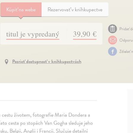
Kúpiť
na webe
Rezervovať v kníhkupectve
Pridať d
titul je vypredaný
39,90 €
Odporuč
Zdielať 
Pozrieť dostupnosť v kníhkupectvách
u cestu životem, fotografie Maria Dondera a
Tato cesta po stopách Van Gogha sleduje jeho
, Belgii, Anglii i Francii. Slučuje detailní