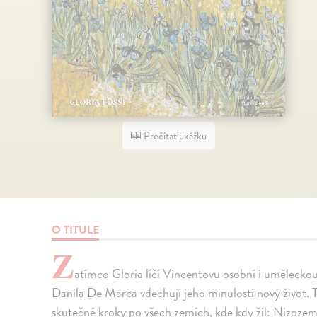
Prečítať ukážku
O TITULE
Z
atímco Gloria líčí Vincentovu osobní i umělecko
Danila De Marca vdechují jeho minulosti nový život. 
skutečné kroky po všech zemích, kde kdy žil: Nizozemsku