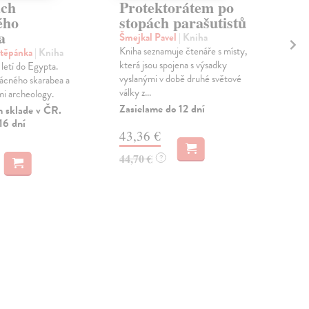
ách
Protektorátem po
Če
ého
stopách parašutistů
za
a
Šmejkal Pavel
| Kniha
Šor
Kniha seznamuje čtenáře s místy,
Knih
Štěpánka
| Kniha
která jsou spojena s výsadky
enc
letí do Egypta.
vyslanými v době druhé světové
enc
vzácného skarabea a
války z...
půdě
mi archeology.
Zasielame do 12 dní
Zas
 sklade v ČR.
16 dní
43,36 €
42
44,70 €
44,
?