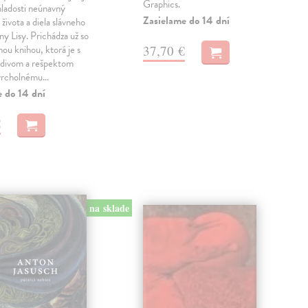
Graphics.
mladosti neúnavný
Zasielame do 14 dní
života a diela slávneho
y Lisy. Prichádza už so
37,70 €
hou knihou, ktorá je s
divom a rešpektom
vrcholnému…
e do 14 dní
€
na sklade