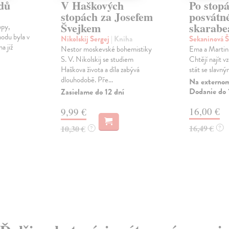
dů
V Haškových
Po stop
stopách za Josefem
posvátn
Švejkem
skarabe
opy,
odu byla v
Nikolskij Sergej
| Kniha
Sekaninová 
a již
Nestor moskevské bohemistiky
Ema a Martin 
S. V. Nikolskij se studiem
Chtějí najít 
Haškova života a díla zabývá
stát se slavný
dlouhodobě. Pře...
Na externom
Dodanie do 
Zasielame do 12 dní
16,00 €
9,99 €
16,49 €
10,30 €
?
?