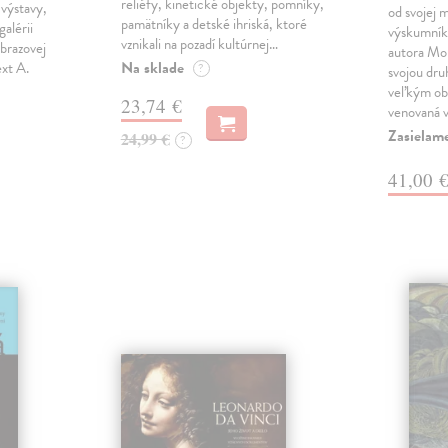
reliéfy, kinetické objekty, pomníky,
výstavy,
od svojej 
pamätníky a detské ihriská, ktoré
galérii
výskumník 
vznikali na pozadí kultúrnej…
brazovej
autora Mon
Na sklade
ext A.
?
svojou dru
veľkým ob
23,74 €
venovaná 
Zasielam
24,99 €
?
41,00 