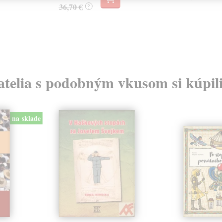
36,70 €
?
atelia s podobným vkusom si kúpili
na sklade