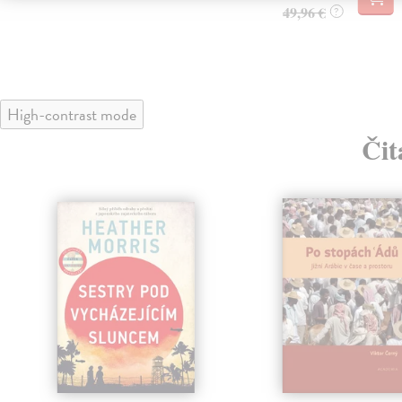
49,96 €
?
High-contrast mode
Čit