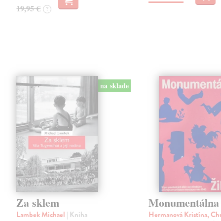
19,95 €
?
na sklade
Za sklem
Monumentálna 
Lambek Michael
| Kniha
Hermanová Kristína, Ch