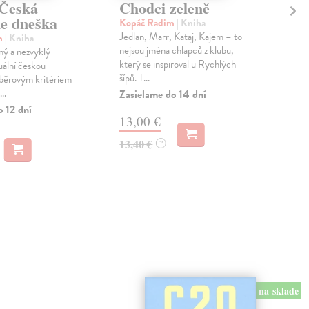
 Česká
Chodci zeleně
Pr
ie dneška
al
Kopáč Radim
| Kniha
St
Jedlan, Marr, Kataj, Kajem – to
in
| Kniha
nejsou jména chlapců z klubu,
ný a nezvyklý
Lud
který se inspiroval u Rychlých
uální českou
Stav
šípů. T...
ýběrovým kritériem
dub
..
Zasielame do 14 dní
diva
př...
o 12 dní
13,00 €
Zas
13,40 €
?
13
14,
na sklade