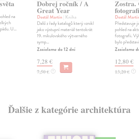
světa
Dobrej ročník / A
Zostra.
Great Year
fotograf
pohled na
Dostál Martin
| Kniha
Dostál Mart
velkých
Další z řady katalogů který vznikl
Představuje ji
 pádu. U...
jako výstupní materiál tentokrát
pohled na akt
19. mikulovského výtvarného
fotografii. V
symp...
bylo představi.
Zasielame do 12 dní
Zasielame d
7,28 €
12,80 €
7,50 €
13,20 €
?
?
Ďalšie z kategórie architektúra