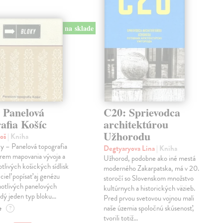
na sklade
 Panelová
C20: Sprievodca
afia Košíc
architektúrou
Užhorodu
roš
| Kniha
y – Panelová topografia
Degtyaryova Lina
| Kniha
krem mapovania vývoja a
Užhorod, podobne ako iné mestá
otlivých košických sídlisk
moderného Zakarpatska, má v 20.
 cieľ popísať aj genézu
storočí so Slovenskom množstvo
notlivých panelových
kultúrnych a historických väzieb.
ždý jeden typ bloku…
Pred prvou svetovou vojnou mali
e
naše územia spoločnú skúsenosť,
?
tvorili totiž…