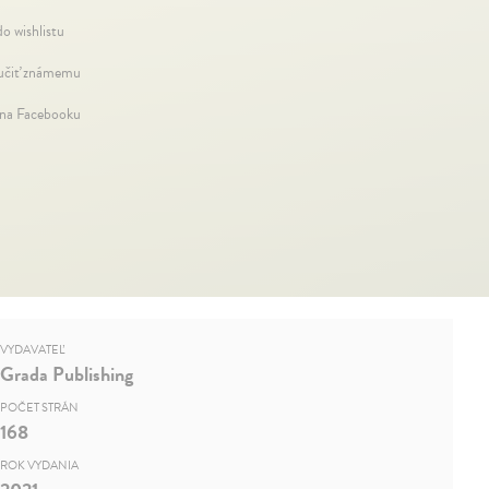
do wishlistu
čiť známemu
 na Facebooku
VYDAVATEĽ
Grada Publishing
POČET STRÁN
168
ROK VYDANIA