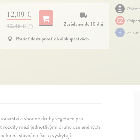
Pridať 
12,09 €
Odporu
Zasielame do 10 dní
12,46 €
?
Zdielať
Pozrieť dostupnosť v kníhkupectvách
 souvrství a vhodné druhy vegetace pro
át rozdíly mezi jednotlivými druhy ozeleněných
 nebo na stavbách často vyskytují.