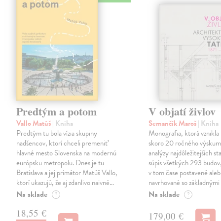
Predtým a potom
V objatí živlov
Vallo Matúš
| Kniha
Semančík Maroš
| Kniha
Predtým tu bola vízia skupiny
Monografia, ktorá vznikla 
nadšencov, ktorí chceli premeniť
skoro 20 ročného výskum
hlavné mesto Slovenska na modernú
analýzy najdôležitejších st
európsku metropolu. Dnes je tu
súpis všetkých 293 budov,
Bratislava a jej primátor Matúš Vallo,
v tom čase postavené ale
ktorí ukazujú, že aj zdanlivo naivné…
navrhované so základnými
Na sklade
Na sklade
?
?
18,55 €
179,00 €