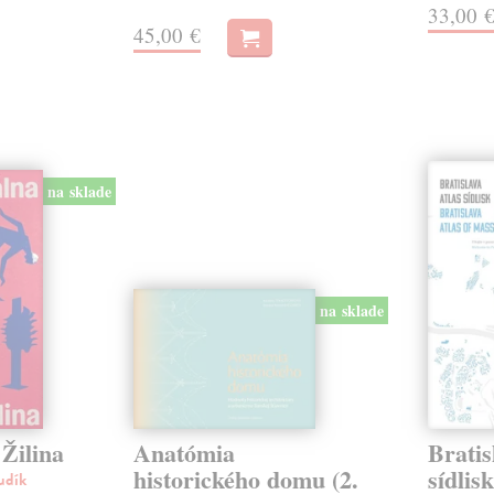
33,00 
45,00 €
na sklade
na sklade
Žilina
Anatómia
Bratis
historického domu (2.
sídlis
udík