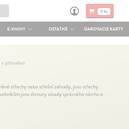
0 ks
E-KNIHY
OSTATNÉ
DAROVACIE KARTY
 s přírodou
něné střechy nebo střešní zahrady, jsou střechy
avebníkům jsou shrnuty zásady správného návrhu a