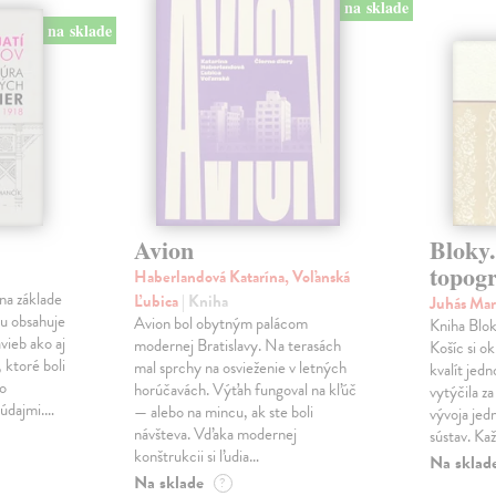
na sklade
na sklade
Avion
Bloky.
topogr
Haberlandová Katarína, Voľanská
na základe
Ľubica
| Kniha
Juhás Ma
u obsahuje
Avion bol obytným palácom
Kniha Blok
avieb ako aj
modernej Bratislavy. Na terasách
Košíc si o
 ktoré boli
mal sprchy na osvieženie v letných
kvalít jedn
bo
horúčavách. Výťah fungoval na kľúč
vytýčila za
 údajmi.…
— alebo na mincu, ak ste boli
vývoja jed
návšteva. Vďaka modernej
sústav. Ka
konštrukcii si ľudia…
Na sklad
Na sklade
?