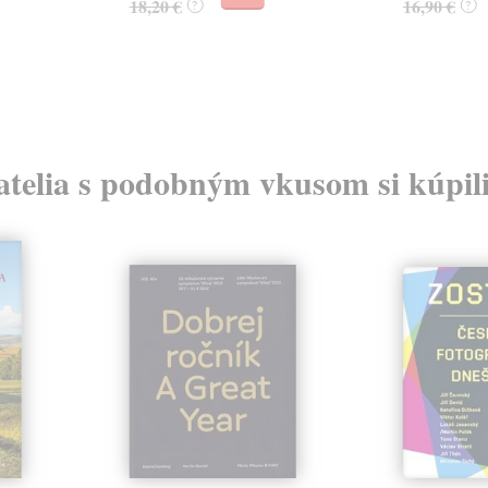
18,20 €
16,90 €
?
?
atelia s podobným vkusom si kúpili