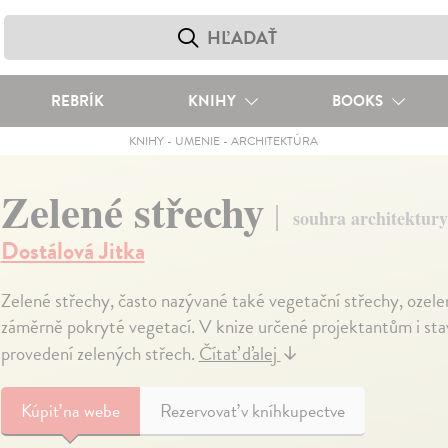
REBRÍK
KNIHY
BOOKS
KNIHY
-
UMENIE
-
ARCHITEKTÚRA
Zelené střechy
souhra architektury
Dostálová Jitka
Zelené střechy, často nazývané také vegetační střechy, ozele
záměrně pokryté vegetací. V knize určené projektantům i st
provedení zelených střech.
Čítať ďalej
↓
Kúpiť
na webe
Rezervovať v kníhkupectve