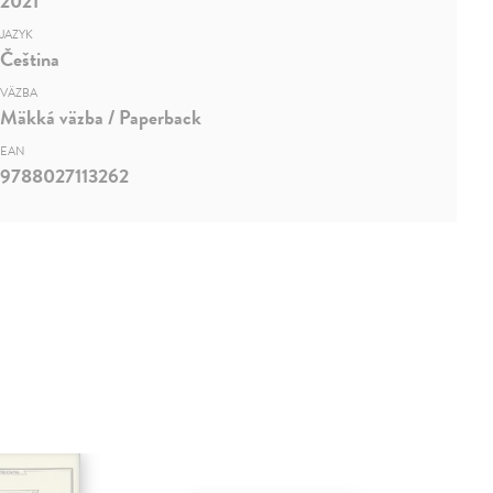
2021
JAZYK
Čeština
VÄZBA
Mäkká väzba / Paperback
EAN
9788027113262