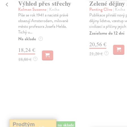
Výhled přes střechy
Zelené dějiny 
Kelman Suzanne
| Kniha
Ponting Clive
| Kniha
Píše se rok 1941 a nacisté právě
Publikace přináší nový 
obsazují Amsterodam, milované
dějiny lidstva, vzestup 
město profesora Josefa Helda.
civilizací a příčiny jejich
Tichý u...
Zasielame do 12 dní
Na sklade
?
20,56 €
18,24 €
21,20 €
?
18,80 €
?
na sklade