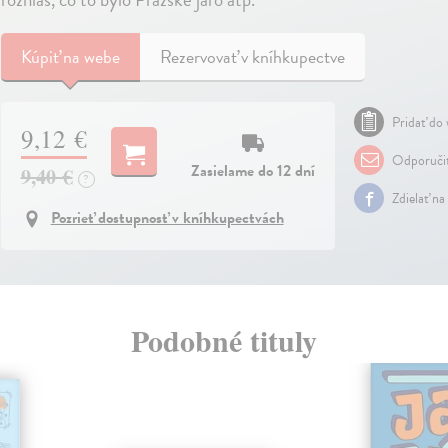
Kúpiť
na webe
Rezervovať v kníhkupectve
Pridať do 
9,12 €
Odporuči
Zasielame do 12 dní
9,40 €
?
Zdielať na
Pozrieť dostupnosť v kníhkupectvách
Podobné tituly