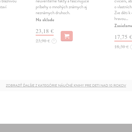
mi bláznivou
neuveriteľné fakty a fascinujúce
cvičení, 
taví
príbehy o mnohých známych aj
o vlastních
neznámych druhoch.
Zve děti k
hravou…
Na sklade
Zasielame
23,18 €
17,75 
23,90 €
?
18,30 €
ZOBRAZIŤ ĎALŠIE Z KATEGÓRIE NÁUČNÉ KNIHY PRE DETI NAD 10 ROKOV