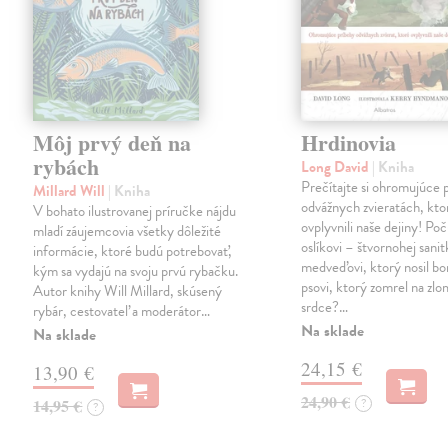
Môj prvý deň na
Hrdinovia
rybách
Long David
| Kniha
Prečítajte si ohromujúce 
Millard Will
| Kniha
odvážnych zvieratách, kto
V bohato ilustrovanej príručke nájdu
ovplyvnili naše dejiny! Poču
mladí záujemcovia všetky dôležité
oslíkovi – štvornohej sanit
informácie, ktoré budú potrebovať,
medveďovi, ktorý nosil bo
kým sa vydajú na svoju prvú rybačku.
psovi, ktorý zomrel na zl
Autor knihy Will Millard, skúsený
srdce?…
rybár, cestovateľ a moderátor…
Na sklade
Na sklade
24,15 €
13,90 €
24,90 €
14,95 €
?
?