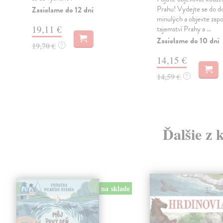
Prahu! Vydejte se do d
Zasielame do 12 dní
minulých a objevte za
19,11 €
tajemství Prahy a ...
Zasielame do 10 dní
19,70 €
?
14,15 €
14,59 €
?
Ďalšie z 
na sklade