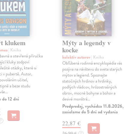
ýt klukem
Mýty a legendy v
kocke
ames
| Kniha
bavná a otevřená příručka
kolektív autorov
| Kniha
ající kluky zodpoví
Obľúbená rodinná encyklopédia vás
ležité otázky, které si
pozýva na návštevu do sveta starých
ci v pubertě. Autor,
mýtov a legiend. Spoznajte
ovoláním učitel,
statočných hrdinov a hrdinky,
tipně a beze studu
podlých vládcov, hrôzostrašných
 vše…
obrov, mocné bohyne a bohov a
 do 12 dní
desivé monštrá…
Predpredaj, vychádza 11.8.2026,
€
zasielame do 5 dní od vydania
?
22,87 €
26,90 €
?