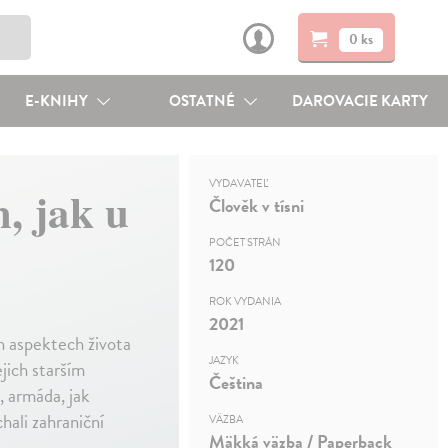
0 ks
E-KNIHY
OSTATNÉ
DAROVACIE KARTY
VYDAVATEĽ
, jak u
Člověk v tísni
POČET STRÁN
120
ROK VYDANIA
2021
h aspektech života
JAZYK
jich starším
Čeština
, armáda, jak
hali zahraniční
VÄZBA
Mäkká väzba / Paperback