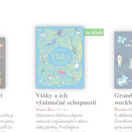
na sklade
í
Vtáky a ich
Grand
výnimočné schopnosti
workb
Hoare Ben
| Kniha
Branković
ozofie je
Vzlietnite k oblohe a objavte
K oblíbené
jte partu
niektoré z najúžasnejších vtákov
Grandhote
ozofů (a
našej planéty. Prečítajte si
zpracovaný