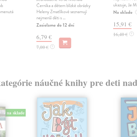
ukazuje, že M
ob
Černíka a dětem blízké obrázky
pomenutá
Heleny Zmatlíkové seznamují
Na sklade
nejmenší děti s ...
15,91 €
Zasielame do 12 dní
16,40 €
?
6,79 €
7,00 €
?
kategórie náučné knihy pre deti na
na sklade