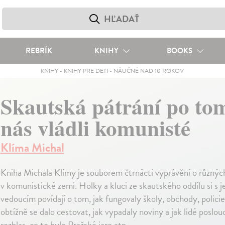
REBRÍK
KNIHY
BOOKS
KNIHY
-
KNIHY PRE DETI
-
NÁUČNÉ NAD 10 ROKOV
Skautská pátrání po tom
nás vládli komunisté
Klíma Michal
Kniha Michala Klímy je souborem čtrnácti vyprávění o různýc
v komunistické zemi. Holky a kluci ze skautského oddílu si s je
vedoucím povídají o tom, jak fungovaly školy, obchody, policie
obtížně se dalo cestovat, jak vypadaly noviny a jak lidé poslouc
rozhlas, co to bylo Pražské jaro atp.