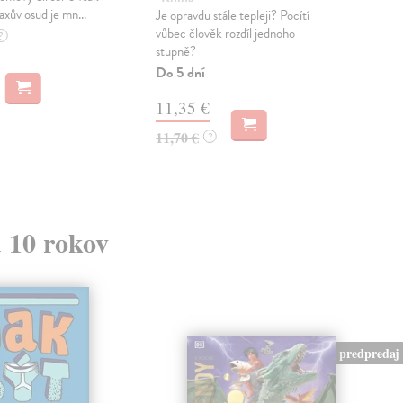
axův osud je mn...
zodp
Je opravdu stále tepleji? Pocítí
které
vůbec člověk rozdíl jednoho
?
stupně?
Zas
Do 5 dní
13
11,35 €
14,
11,70 €
?
d 10 rokov
predpredaj