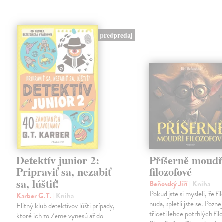
predpredaj
Detektív junior 2:
Příšerně moudř
Pripraviť sa, nezabiť
filozofové
sa, lúštiť!
Beňovský Jiří
| Kniha
Pokud jste si mysleli, že fil
Karber G.T.
| Kniha
nuda, spletli jste se. Pozne
Elitný klub detektívov lúšti prípady,
třiceti lehce potrhlých fil
ktoré ich zo Zeme vynesú až do