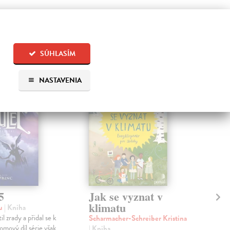
 aj:
SÚHLASÍM
na sklade
NASTAVENIA
5
Jak se vyznat v
Ja
klimatu
zu
| Kniha
Lon
l zrady a přidal se k
Chy
Scharmacher-Schreiber Kristina
lomový díl série však
přír
| Kniha