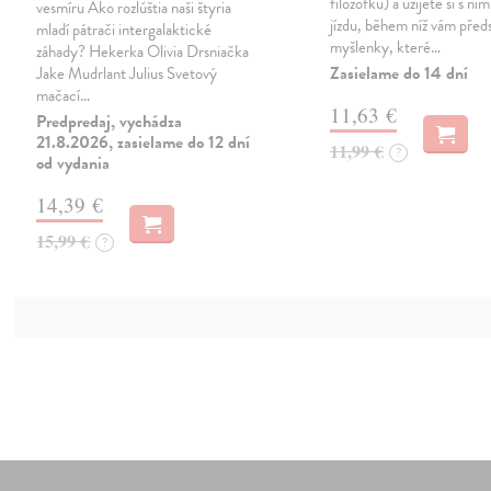
filozofku) a užijete si s ni
vesmíru Ako rozlúštia naši štyria
jízdu, během níž vám předs
mladí pátrači intergalaktické
myšlenky, které…
záhady? Hekerka Olivia Drsniačka
Zasielame do 14 dní
Jake Mudrlant Julius Svetový
mačací…
11,63 €
Predpredaj, vychádza
21.8.2026, zasielame do 12 dní
11,99 €
?
od vydania
14,39 €
15,99 €
?