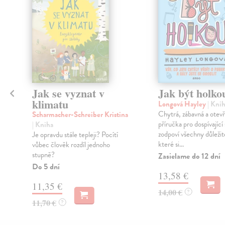
Jak se vyznat v
Jak být holko
klimatu
Longová Hayley
| Kni
Chytrá, zábavná a otev
Scharmacher-Schreiber Kristina
příručka pro dospívající
| Kniha
zodpoví všechny důležit
Je opravdu stále tepleji? Pocítí
které si...
vůbec člověk rozdíl jednoho
stupně?
Zasielame do 12 dní
Do 5 dní
13,58 €
11,35 €
14,00 €
?
11,70 €
?