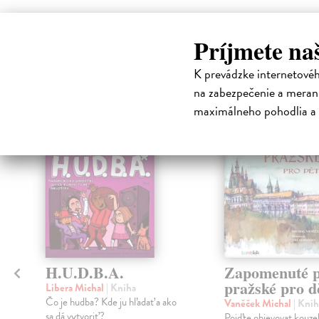
High-contrast mode
Príjmete na
Čit
K prevádzke internetové
na zabezpečenie a merani
klade
maximálneho pohodlia a 
é
H.U.D.B.A.
Zapomenuté p
pražské pro d
Libera Michal
| Kniha
Čo je hudba? Kde ju hľadať a ako
Vaněček Michal
| Knih
sa dá vytvoriť?
Pojďte objevovat kouze