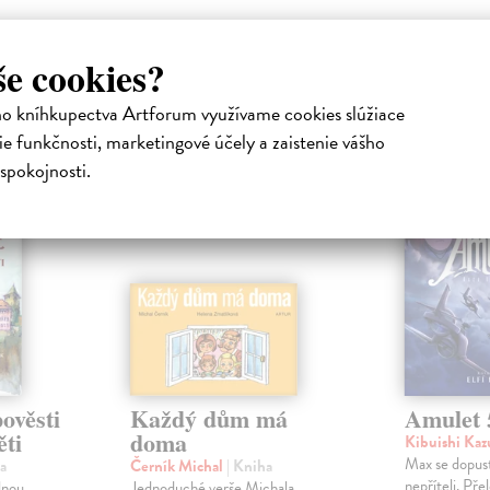
še cookies?
atelia s podobným vkusom si kúpili
ho kníhkupectva Artforum využívame cookies slúžiace
e funkčnosti, marketingové účely a zaistenie vášho
spokojnosti.
ověsti
Každý dům má
Amulet 
ěti
doma
Kibuishi Ka
Max se dopusti
a
Černík Michal
| Kniha
nepříteli. Pře
lnou
Jednoduché verše Michala