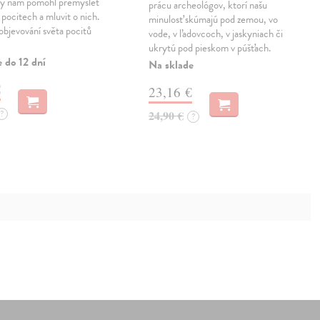
aby nám pomohl přemýšlet
prácu archeológov, ktorí našu
 pocitech a mluvit o nich.
minulosť skúmajú pod zemou, vo
 objevování světa pocitů
vode, v ľadovcoch, v jaskyniach či
ukrytú pod pieskom v púšťach.
 do 12 dní
Na sklade
€
23,16 €
?
24,90 €
?