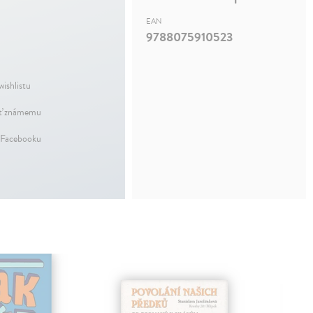
EAN
9788075910523
wishlistu
ť známemu
 Facebooku