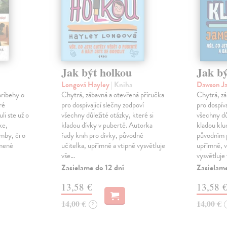
Jak být holkou
Jak b
Longová Hayley
| Kniha
Dawson J
príbehy o
Chytrá, zábavná a otevřená příručka
Chytrá, zá
ré
pro dospívající slečny zodpoví
pro dospív
li ste už o
všechny důležité otázky, které si
všechny dů
ke,
kladou dívky v pubertě. Autorka
kladou klu
mby, či o
řady knih pro dívky, původně
původním p
omené
učitelka, upřímně a vtipně vysvětluje
upřímně, v
vše…
vysvětluje
Zasielame do 12 dní
Zasielame
13,58 €
13,58 
14,00 €
14,00 €
?