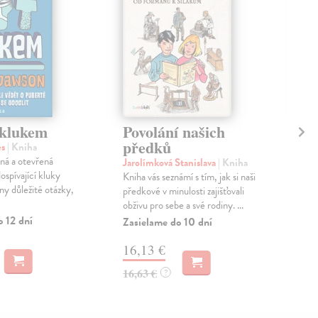
 klukem
Povolání našich
Ja
předků
es
| Kniha
Krá
ná a otevřená
V ru
Jarolímková Stanislava
| Kniha
ospívající kluky
prův
Kniha vás seznámí s tím, jak si naši
ny důležité otázky,
zkuš
předkové v minulosti zajišťovali
laik
obživu pro sebe a své rodiny. ...
o 12 dní
Zas
Zasielame do 10 dní
15
16,13 €
15,
16,63 €
?