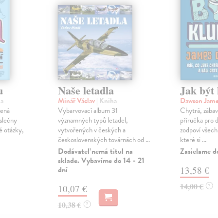
u
Naše letadla
Jak být
ha
Minář Václav
| Kniha
Dawson Jam
řená
Vybarvovací album 31
Chytrá, zábav
 slečny
významných typů letadel,
příručka pro d
é otázky,
vytvořených v českých a
zodpoví všech
československých továrnách od ...
které si ...
Dodávateľ nemá titul na
Zasielame d
sklade. Vybavíme do 14 - 21
dní
13,58 €
14,00 €
?
10,07 €
10,38 €
?