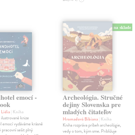
na sklade
hotel emocí -
Archeológia. Stručné
ook
dejiny Slovenska pre
mladých čitateľov
 Lidia
| Kniha
 ilustrované knize
Hromadová Bibiana
| Kniha
l emocí vydáváme krásně
Kniha rozpráva príbeh archeológie,
 pracovní sešit plný
vedy o tom, kým sme. Približuje