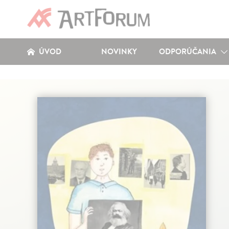
ÚVOD
NOVINKY
ODPORÚČANIA