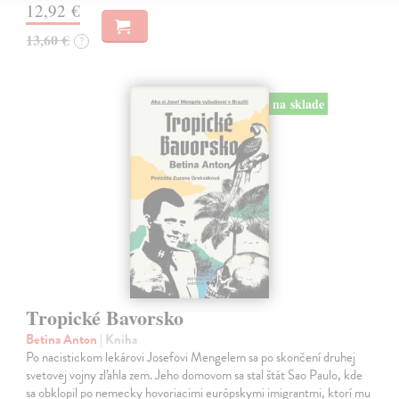
12,92 €
13,60 €
?
na sklade
Tropické Bavorsko
Betina Anton
| Kniha
Po nacistickom lekárovi Josefovi Mengelem sa po skončení druhej
svetovej vojny zľahla zem. Jeho domovom sa stal štát Sao Paulo, kde
sa obklopil po nemecky hovoriacimi európskymi imigrantmi, ktorí mu