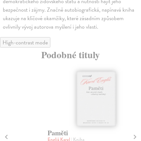
demokratického židovského státu a nutnosti hájit jeho
bezpečnost i zájmy. Značně autobiografická, napínavá kniha
ukazuje na klíčové okamžiky, které zásadním způsobem
ovlivnily vývoj autorova myšlení i jeho vlasti.
High-contrast mode
Podobné tituly
Paměti
S
Engliš Karel
| Kniha
Bog