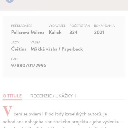
PREKLADATEĽ
VYDAVATEĽ
POČET STRÁN
ROK VYDANIA
Pellarová Milena
Kalich
324
2021
JAZYK
VÄZBA
Čeština
Mäkká väzba / Paperback
EAN
9788070172995
O TITULE
RECENZIE / UKÁŽKY
1
V
čem se ovšem liší od řady izraelských autorů, je
odhodlaná obhajoba sionistického projektu a jeho výsledku –