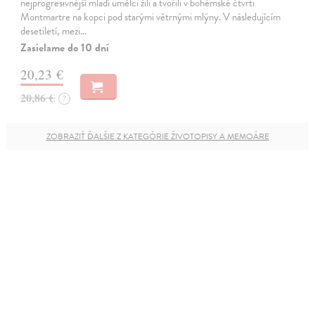
nejprogresivnější mladí umělci žili a tvořili v bohémské čtvrti
Montmartre na kopci pod starými větrnými mlýny. V následujícím
desetiletí, mezi…
Zasielame do 10 dní
20,23 €
20,86 €
?
ZOBRAZIŤ ĎALŠIE Z KATEGÓRIE ŽIVOTOPISY A MEMOÁRE