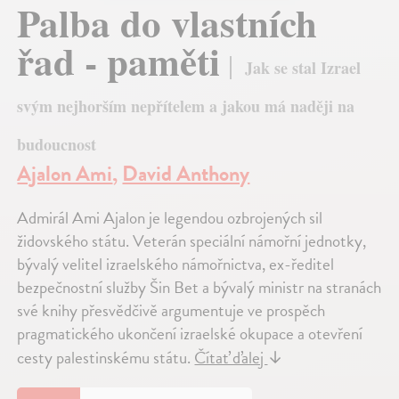
Palba do vlastních
řad - paměti
Jak se stal Izrael
svým nejhorším nepřítelem a jakou má naději na
budoucnost
Ajalon Ami
,
David Anthony
Admirál Ami Ajalon je legendou ozbrojených sil
židovského státu. Veterán speciální námořní jednotky,
bývalý velitel izraelského námořnictva, ex-ředitel
bezpečnostní služby Šin Bet a bývalý ministr na stranách
své knihy přesvědčivě argumentuje ve prospěch
pragmatického ukončení izraelské okupace a otevření
cesty palestinskému státu.
Čítať ďalej
↓