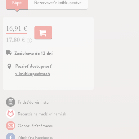
Kúpiť
Rezervovať v kníhkupectve
16,91 €
17,80 €
?
Zasielame do 12 dní
Pozrieť dostupnosť
v kníhkupectvách
Pridať do wishlistu
Recenzia na medziknihami.sk
Odporučiť známemu
Zdielať na Facebooku