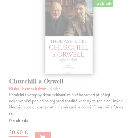
na sklade
Churchill a Orwell
Ricks Thomas Edwin
| Kniha
Paralelní životopisy dvou velikánů minulého století přinášejí
nekonvenční pohled na boj proti totalitě vedený ze zcela odlišných
ideových pozic, konzervativní a výrazně levicové. Churchill a Orwell
se…
Na sklade
20,90 €