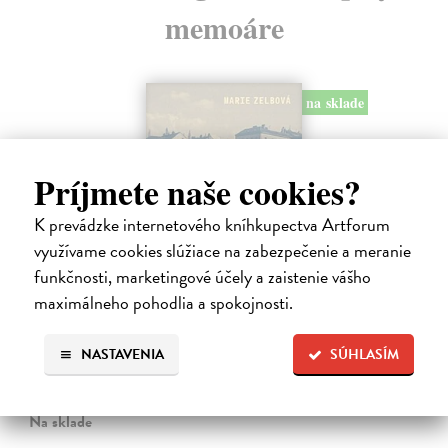
memoáre
na sklade
Príjmete naše cookies?
K prevádzke internetového kníhkupectva Artforum
využívame cookies slúžiace na zabezpečenie a meranie
funkčnosti, marketingové účely a zaistenie vášho
maximálneho pohodlia a spokojnosti.
Táňa / Praha 3 / Žižkov
NASTAVENIA
SÚHLASÍM
Zelbová Marie
| Kniha
Nikdy jsme nebyli úplně standardní žižkovská rodina. Vítejte v
mámině bytě 4. kategorie, který byl všem otevřen dokořán.
Na sklade