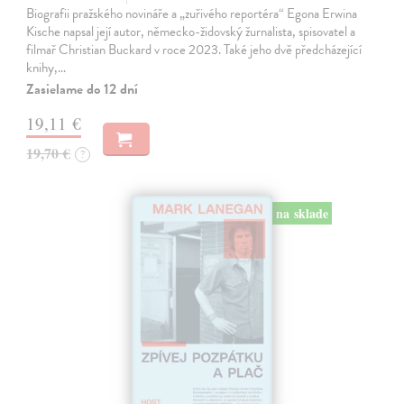
Biografii pražského novináře a „zuřivého reportéra“ Egona Erwina
Kische napsal její autor, německo-židovský žurnalista, spisovatel a
filmař Christian Buckard v roce 2023. Také jeho dvě předcházející
knihy,…
Zasielame do 12 dní
19,11 €
19,70 €
?
na sklade