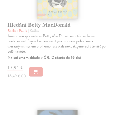
Hledání Betty MacDonald
Becker Paula
| Kniha
Americkou spisovatelku Betty MacDonald není třeba dlouze
představovat. Svými knihami nabitými osobními příhodami a
svérázným smyslem pro humor si získala několik generací čtenářů po
celém světě.
Na externom sklade v ČR. Dodanie do 16 dní
17,94 €
18,49 €
?