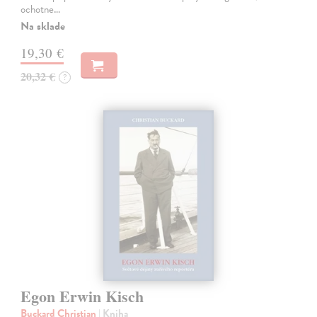
ochotne…
Na sklade
19,30 €
20,32 €
?
Egon Erwin Kisch
Buckard Christian
| Kniha