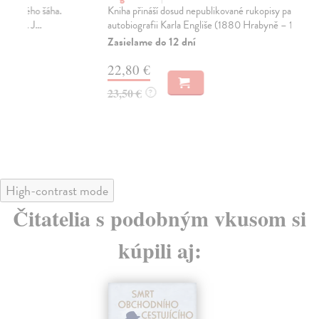
Kniha přináší dosud nepublikované rukopisy pamětí –
Sny
autobiografii Karla Engliše (1880 Hrabyně – 1961...
dal
Zasielame do 12 dní
Za
22,80 €
19
23,50 €
20
?
High-contrast mode
Čitatelia s podobným vkusom si
kúpili aj: