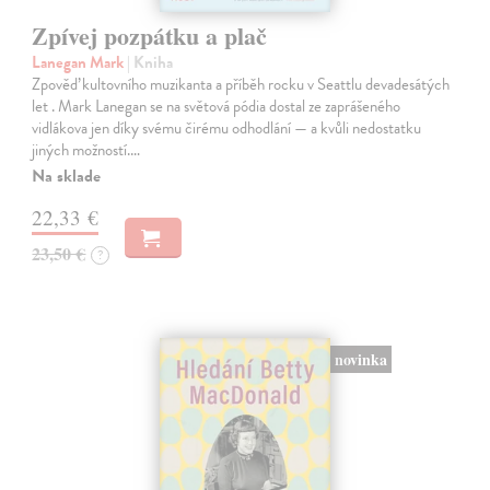
Zpívej pozpátku a plač
Lanegan Mark
| Kniha
Zpověď kultovního muzikanta a příběh rocku v Seattlu devadesátých
let . Mark Lanegan se na světová pódia dostal ze zaprášeného
vidlákova jen díky svému čirému odhodlání — a kvůli nedostatku
jiných možností.…
Na sklade
22,33 €
23,50 €
?
novinka