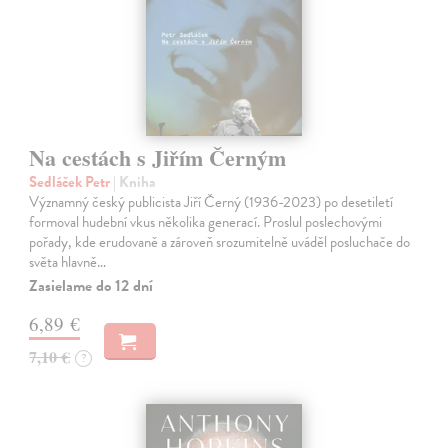
Na cestách s Jiřím Černým
Sedláček Petr
| Kniha
Významný český publicista Jiří Černý (1936-2023) po desetiletí
formoval hudební vkus několika generací. Proslul poslechovými
pořady, kde erudovaně a zároveň srozumitelně uváděl posluchače do
světa hlavně…
Zasielame do 12 dní
6,89 €
7,10 €
?