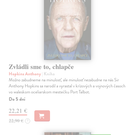
Zvládli sme to, chlapče
Hopkins Anthony
| Kniha
Možno zabudneme na minulosť, ale minulosť nezabudne na nás Sir
Anthony Hopkins sa narodil a vyrastal v krízových a vojnových časoch
vo waleskom oceliarskom mestečku Port Talbot.
Do 5 dní
22,21 €
22,90 €
?