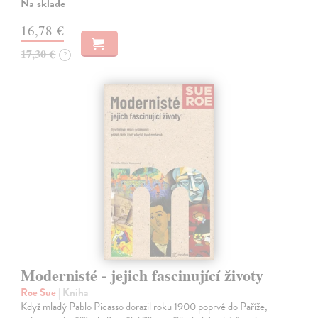
Na sklade
16,78 €
17,30 €
?
Modernisté - jejich fascinující životy
Roe Sue
| Kniha
Když mladý Pablo Picasso dorazil roku 1900 poprvé do Paříže,