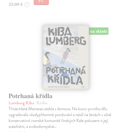
22,00 €
?
na sklade
Potrhaná křídla
Lumberg Kiba
| Kniha
Třináctiletá Memesa utekla z domova. Na konci prvního dílu
vygradovalo všudypřítomné ponižování a násilí na ženách v silně
konzervativní romské komunitě finských Kale pokusem o její
znásilnění, a svobodomyslná…