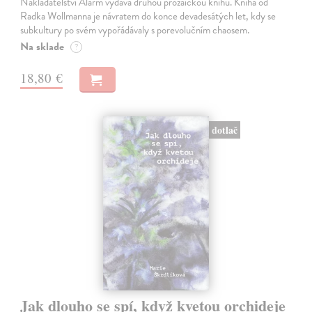
Nakladatelství Alarm vydává druhou prozaickou knihu. Kniha od
Radka Wollmanna je návratem do konce devadesátých let, kdy se
subkultury po svém vypořádávaly s porevolučním chaosem.
Na sklade
?
18,80 €
dotlač
Jak dlouho se spí, když kvetou orchideje