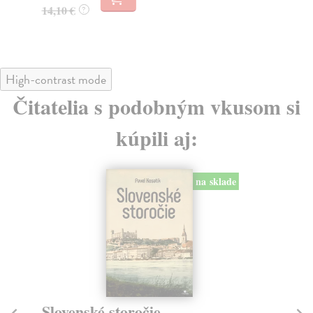
14,10 €
18
?
High-contrast mode
Čitatelia s podobným vkusom si
kúpili aj:
na sklade
Slovenské storočie
Tá