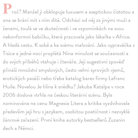
P
roč? Manžel ji obklopuje luxusem a aseptickou čistotou a
ona se brání mít s ním dítě. Odchází od něj za jinými muži a
ženami, toulá se ve skutečnosti i ve vzpomínkách na svou
nekonformní babičku, která pracovala jako lékařka v Africe.
A hledá cestu. K sobě a ke svému malování. Jako vypravěčka z
Tisíce a jedné noci proplétá Nina minulost se současností a
do svých příběhů vtahuje i čtenáře. Její sugestivní zpověď
přináší množství smyslových, často velmi syrových vjemů,
erotických pasáží nebo třeba katalog barev firmy Lefranc
Huile. Novelou Je hlína k snědku? Jakuba Katalpa v roce
2006 doslova vtrhla na českou literární scénu. Byla
nominována na cenu Magnesia Litera a kritika vyzdvihovala
především její hru s jazykem, osobitou poetičnost i nezvyklé
žánrové zařazení. První kniha autorky bestsellerů Zuzanin
dech a Němci.