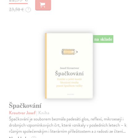
23,50 €
?
na sklade
Špačkování
Kroutvor Josef
| Kniha
Špačkování je souborem bezmála padesáti glos, reflexí, mikroesejí i
drobných vzpomínkových črt, které vznikaly v posledních letech – k
různým společenským i literárním příležitostem a z radosti ze čtení…