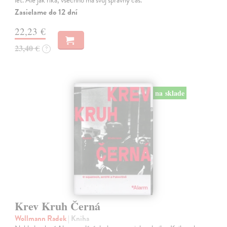
let. Ale jak říká, všechno má svůj správný čas.
Zasielame do 12 dní
22,23 €
23,40 €
?
na sklade
Krev Kruh Černá
Wollmann Radek
| Kniha