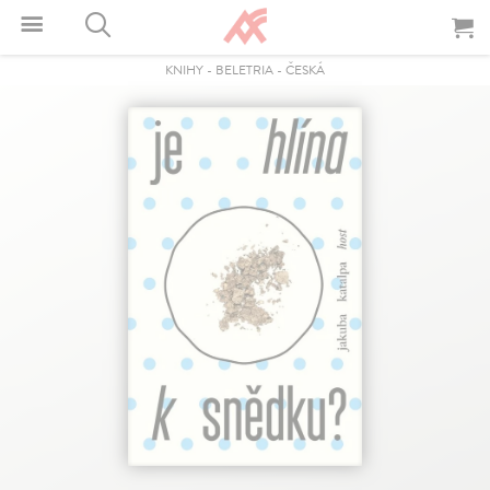
KNIHY
-
BELETRIA
-
ČESKÁ