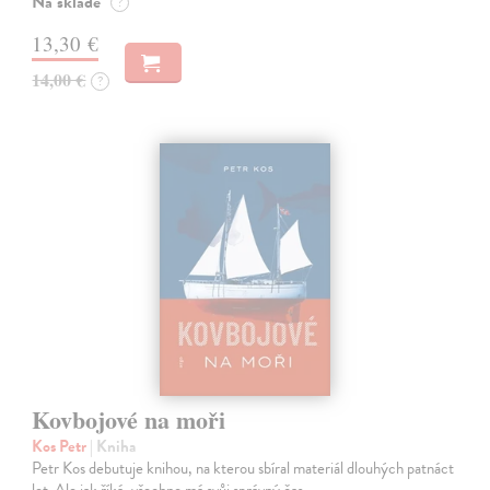
Na sklade
?
13,30 €
14,00 €
?
Kovbojové na moři
Kos Petr
| Kniha
Petr Kos debutuje knihou, na kterou sbíral materiál dlouhých patnáct