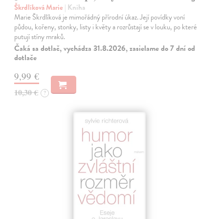
Škrdlíková Marie
| Kniha
Marie Škrdlíková je mimořádný přírodní úkaz. Její povídky voní
půdou, kořeny, stonky, listy i květy a rozrůstají se v louku, po které
putují stíny mraků.
Čaká sa dotlač, vychádza 31.8.2026, zasielame do 7 dní od
dotlače
9,99 €
10,30 €
?