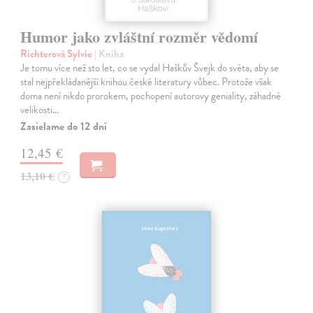
Humor jako zvláštní rozměr vědomí
Richterová Sylvie
| Kniha
Je tomu více než sto let, co se vydal Haškův Švejk do světa, aby se
stal nejpřekládanější knihou české literatury vůbec. Protože však
doma není nikdo prorokem, pochopení autorovy geniality, záhadné
velikosti…
Zasielame do 12 dní
12,45 €
13,10 €
?