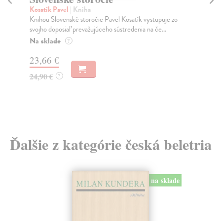
Kosatík Pavel
| Kniha
Ze
Knihou Slovenské storočie Pavel Kosatík vystupuje zo
Nik
svojho doposiaľ prevažujúceho sústredenia na če...
Vít
Na sklade
Na
?
23,66 €
12
24,90 €
13
?
Ďalšie z kategórie česká beletria
na sklade