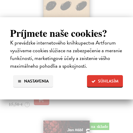
Príjmete naše cookies?
K prevádzke internetového kníhkupectva Artforum
Pomalost
využívame cookies slúžiace na zabezpečenie a meranie
Kundera Milan
| Kniha
funkčnosti, marketingové účely a zaistenie vášho
Pomalost, chronologicky první ze čtyř románů Milana Kundery
napsaných francouzsky, vychází v českém překladu Anny
maximálneho pohodlia a spokojnosti.
Kareninové. Vydávání Kunderových románů v českém jazyce se
uzavírá.
NASTAVENIA
SÚHLASÍM
Na sklade
?
14,73 €
15,50 €
?
na sklade