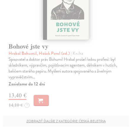
Bohové jste vy
Hrabal Bohumil, Hošek Pavel (ed.)
| Kniha
Spisovatel a doktor práv Bohumil Hrabal prošel řadou profesí: byl
skladníkem, výpravčím, pojišťovacím agentem, dělníkem v hutích,
baličem starého papíru. Myšlení autora spojovaného s živelným
vypravěčstvím…
Zasielame do 12 dní
13,40 €
14,10 €
?
ZOBRAZIŤ ĎALŠIE Z KATEGÓRIE ČESKÁ BELETRIA