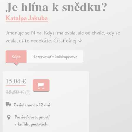
Je hlína k snědku?
Katalpa Jakuba
Jmenuje se Nina. Kdysi malovala, ale od chvíle, kdy se
vdala, už to nedokáže.
Čítať ďalej
↓
Kúpiť
Rezervovať v kníhkupectve
15,04 €
15,50 €
?
Zasielame do 12 dní
Pozrieť dostupnosť
v kníhkupectvách