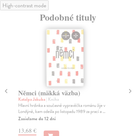
High-contrast mode
Podobné tituly
Němci (mäkká väzba)
N
Katalpa Jakuba
| Kniha
Ka
Hlavní hrdinka a současně vypravěčka románu žije v
Hla
Londýně, kam odešla po listopadu 1989 za prací a ...
Lon
Zasielame do 12 dní
Za
13,68 €
18