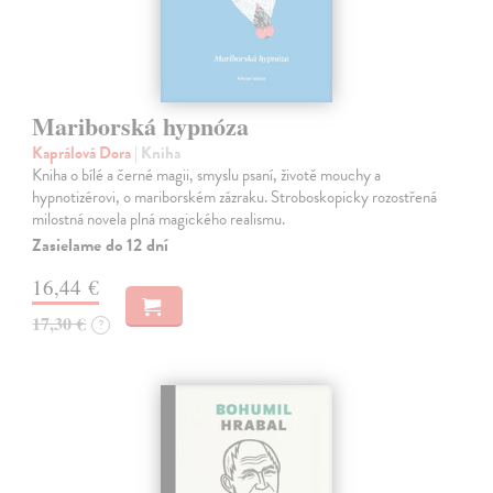
Mariborská hypnóza
Kaprálová Dora
| Kniha
Kniha o bílé a černé magii, smyslu psaní, životě mouchy a
hypnotizérovi, o mariborském zázraku. Stroboskopicky rozostřená
milostná novela plná magického realismu.
Zasielame do 12 dní
16,44 €
17,30 €
?