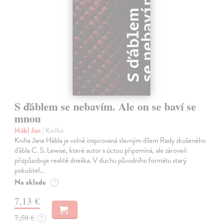
S ďáblem se nebavím. Ale on se baví se
mnou
Hábl Jan
| Kniha
Kniha Jana Hábla je volně inspirovaná slavným dílem Rady zkušeného
ďábla C. S. Lewise, které autor s úctou připomíná, ale zároveň
přizpůsobuje realitě dneška. V duchu původního formátu starý
pokušitel…
Na sklade
?
7,13 €
7,50 €
?