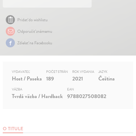
Pridať do wishlistu
Odporučiť známemu
Zdielať na Facebooku
VYDAVATEĽ
POČET STRÁN
ROK VYDANIA
JAZYK
Host / Paseka
189
2021
Čeština
VÄZBA
EAN
Tvrdá väzba / Hardback
9788027508082
O TITULE