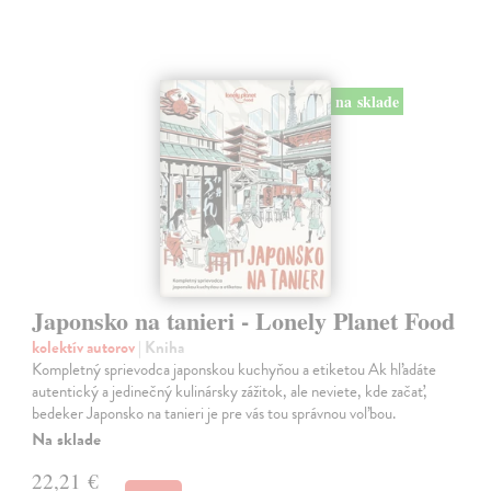
na sklade
Japonsko na tanieri - Lonely Planet Food
kolektív autorov
| Kniha
Kompletný sprievodca japonskou kuchyňou a etiketou Ak hľadáte
autentický a jedinečný kulinársky zážitok, ale neviete, kde začať,
bedeker Japonsko na tanieri je pre vás tou správnou voľbou.
Na sklade
22,21 €