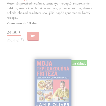
Autor vás prostřednictvím autentických receptů, inspirovaných
italskou, americkou i britskou kuchyní, provede pokrmy, které si
oblíbila jeho rodina a které spojují lidi napříč generacemi. Každý
recept…
Zasielame do 10 dní
24,30 €
25,05 €
?
na sklade