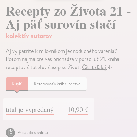
Recepty zo Života 21 -
Aj päť surovín stačí
kolektív autorov
Aj vy patríte k milovníkom jednoduchého varenia?
Potom najmä pre vás prichádza v poradí už 21. kniha
receptov čitateľov časopisu Život.
Čítať ďalej
↓
Kúpiť
Rezervovať v kníhkupectve
titul je vypredaný
10,90 €
Pridať do wishlistu