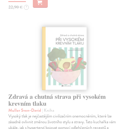
22,90 €
?
Zdravá a chutná strava při vysokém
krevním tlaku
Muller Sven-David
| Kniha
Vysoký tlak je nejčastějším civilizačním onemocněním, které lze
zásadně ovlivnit změnou životního stylu a stravy. Tato kuchařka vám
ukáže, jak s hypertenzí bojovat pomocí odlehčených receptů a