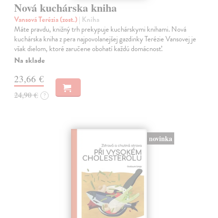
Nová kuchárska kniha
Vansová Terézia (zost.)
| Kniha
Máte pravdu, knižný trh prekypuje kuchárskymi knihami. Nová
kuchárska kniha z pera najpovolanejšej gazdinky Terézie Vansovej je
však dielom, ktoré zaručene obohatí každú domácnosť.
Na sklade
23,66 €
24,90 €
?
novinka