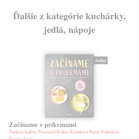
Ďalšie z kategórie kuchárky,
jedlá, nápoje
dotlač
Začíname s príkrmami
Tkáčová Judita, Pivrncová Eliška, Kuřátková Petra, Vrábelová
Tereza
| Kniha