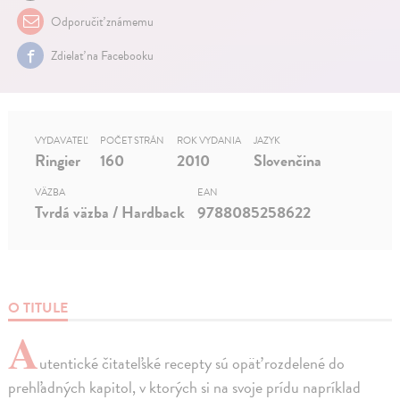
Odporučiť známemu
Zdielať na Facebooku
VYDAVATEĽ
POČET STRÁN
ROK VYDANIA
JAZYK
Ringier
160
2010
Slovenčina
VÄZBA
EAN
Tvrdá väzba / Hardback
9788085258622
O TITULE
A
utentické čitateľské recepty sú opäť rozdelené do
prehľadných kapitol, v ktorých si na svoje prídu napríklad