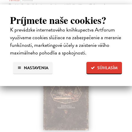
Prvé jedlo dieťatka je preň tým najdôležitejším míľnikom. A pre
rodičov zas veľkým orieškom.
Príjmete naše cookies?
Čaká sa dotlač, vychádza 11.9.2026, zasielame do 12 dní od
dotlače
K prevádzke internetového kníhkupectva Artforum
16,48 €
využívame cookies slúžiace na zabezpečenie a meranie
funkčnosti, marketingové účely a zaistenie vášho
16,99 €
?
maximálneho pohodlia a spokojnosti.
na sklade
NASTAVENIA
SÚHLASÍM