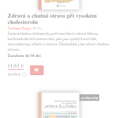
Zdravá a chutná strava při vysokém
cholesterolu
Carlsson Sonja
| Kniha
Zvýšená hladina cholesterolu patří mezi hlavní rizikové faktory
kardiovaskulárních onemocnění, jako jsou vysoký krevní tlak,
arterioskleróza, infarkt či mrtvice. Dlouhodobě ji lze ovlivnit vhodnou
stravou…
Zasielame do 14 dní
11,63 €
11,99 €
?
predpredaj