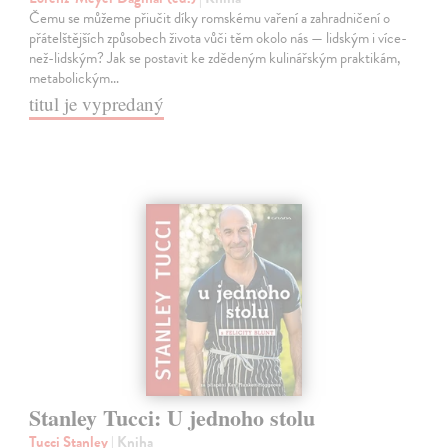
Čemu se můžeme přiučit díky romskému vaření a zahradničení o
přátelštějších způsobech života vůči těm okolo nás — lidským i více-
než-lidským? Jak se postavit ke zdědeným kulinářským praktikám,
metabolickým…
titul je vypredaný
Stanley Tucci: U jednoho stolu
Tucci Stanley
| Kniha