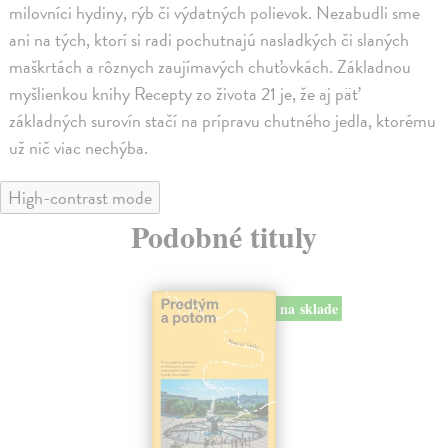
milovníci hydiny, rýb či výdatných polievok. Nezabudli sme
ani na tých, ktorí si radi pochutnajú nasladkých či slaných
maškrtách a rôznych zaujímavých chuťovkách. Základnou
myšlienkou knihy Recepty zo života 21 je, že aj päť
základných surovín stačí na prípravu chutného jedla, ktorému
už nič viac nechýba.
High-contrast mode
Podobné tituly
na sklade