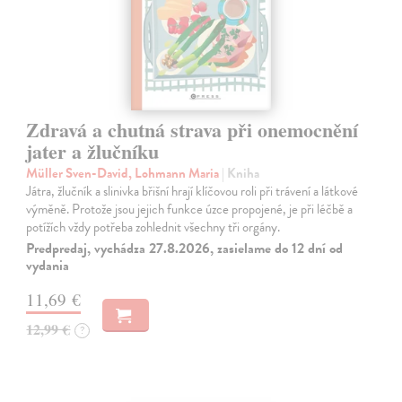
Zdravá a chutná strava při onemocnění
jater a žlučníku
Müller Sven-David, Lohmann Maria
| Kniha
Játra, žlučník a slinivka břišní hrají klíčovou roli při trávení a látkové
výměně. Protože jsou jejich funkce úzce propojené, je při léčbě a
potížích vždy potřeba zohlednit všechny tři orgány.
Predpredaj, vychádza 27.8.2026, zasielame do 12 dní od
vydania
11,69 €
12,99 €
?