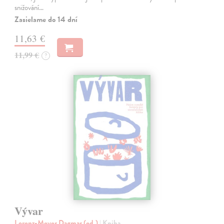
snižování…
Zasielame do 14 dní
11,63 €
11,99 €
?
Vývar
Lorenz-Meyer Dagmar (ed.)
| Kniha