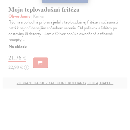
Moja teplovzdušná fritéza
Oliver Jamie
| Kniha
Rýchla a pohodlná príprava jedál v teplovzdušnej fritéze v súčasnosti
patrí k najobľúbenejším spôsobom varenia. Od polievok a šalátov po
cestoviny či dezerty - Jamie Oliver ponúka osvedčené a zábavné
recepty,…
Na sklade
21,76 €
22,90 €
?
ZOBRAZIŤ ĎALŠIE Z KATEGÓRIE KUCHÁRKY, JEDLÁ, NÁPOJE