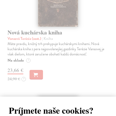
Nová kuchárska kniha
Vansová Terézia (zost.)
| Kniha
Máte pravdu, knižný trh prekypuje kuchárskymi knihami. Nová
kuchárska kniha z pera najpovolanejšej gazdinky Terézie Vansovej je
však dielom, ktoré zaručene obohatí každú domácnosť.
Na sklade
?
23,66 €
24,90 €
?
novinka
Príjmete naše cookies?