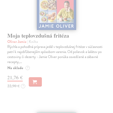
Moja teplovzdušná fritéza
Oliver Jamie
| Kniha
Rýchla a pohodlná príprava jedál v teplovzdušnej fritéze v súčasnosti
patrí k najobľúbenejším spôsobom varenia. Od polievok a šalátov po
cestoviny či dezerty - Jamie Oliver ponúka osvedčené a zábavné
recepty,…
Na sklade
?
21,76 €
22,90 €
?