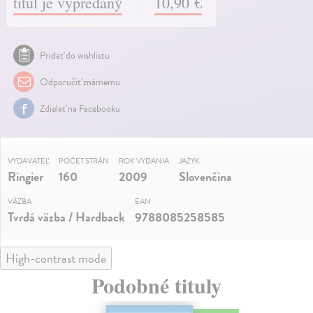
titul je vypredaný
10,90 €
Pridať do wishlistu
Odporučiť známemu
Zdielať na Facebooku
VYDAVATEĽ
POČET STRÁN
ROK VYDANIA
JAZYK
Ringier
160
2009
Slovenčina
VÄZBA
EAN
Tvrdá väzba / Hardback
9788085258585
High-contrast mode
Podobné tituly