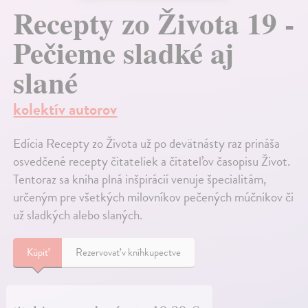
Recepty zo Života 19 -
Pečieme sladké aj
slané
kolektív autorov
Edícia Recepty zo Života už po devätnásty raz prináša
osvedčené recepty čitateliek a čitateľov časopisu Život.
Tentoraz sa kniha plná inšpirácií venuje špecialitám,
určeným pre všetkých milovníkov pečených múčnikov či
už sladkých alebo slaných.
Kúpiť
Rezervovať v kníhkupectve