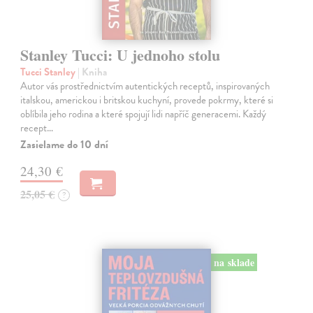
Stanley Tucci: U jednoho stolu
Tucci Stanley
| Kniha
Autor vás prostřednictvím autentických receptů, inspirovaných
italskou, americkou i britskou kuchyní, provede pokrmy, které si
oblíbila jeho rodina a které spojují lidi napříč generacemi. Každý
recept…
Zasielame do 10 dní
24,30 €
25,05 €
?
na sklade