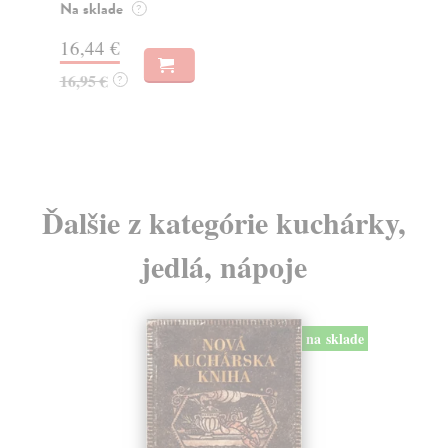
o k
Na sklade
?
Na
16,44 €
23
16,95 €
?
24
Ďalšie z kategórie kuchárky,
jedlá, nápoje
na sklade