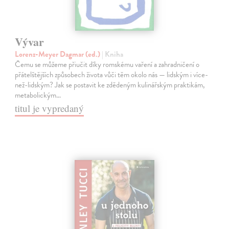
Vývar
Lorenz-Meyer Dagmar (ed.)
| Kniha
Čemu se můžeme přiučit díky romskému vaření a zahradničení o
přátelštějších způsobech života vůči těm okolo nás — lidským i více-
než-lidským? Jak se postavit ke zdědeným kulinářským praktikám,
metabolickým…
titul je vypredaný