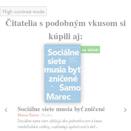
High-contrast mode
Čitatelia s podobným vkusom si
kúpili aj:
na sklade
Sociálne siete musia byť zničené
S
K
Marec Samo
| Kniha
Sociálne siete nám ubližujú ako jednotlivcom a kazia
Mik
medziľudské vzťahy, rozkladajú spoločnosť a def...
Mon