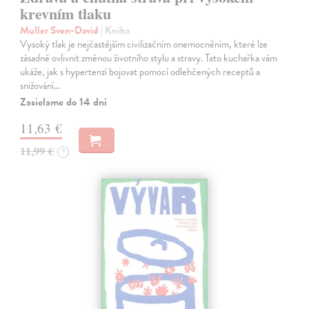
krevním tlaku
Muller Sven-David
| Kniha
Vysoký tlak je nejčastějším civilizačním onemocněním, které lze
zásadně ovlivnit změnou životního stylu a stravy. Tato kuchařka vám
ukáže, jak s hypertenzí bojovat pomocí odlehčených receptů a
snižování…
Zasielame do 14 dní
11,63 €
11,99 €
?