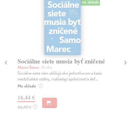
na sklade
Sociálne siete musia byť zničené
S
K
Marec Samo
| Kniha
Sociálne siete nám ubližujú ako jednotlivcom a kazia
Mik
medziľudské vzťahy, rozkladajú spoločnosť a def...
Mon
o k
Na sklade
?
Na
16,44 €
23
16,95 €
?
24