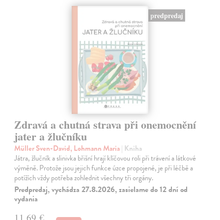
predpredaj
Zdravá a chutná strava při onemocnění
jater a žlučníku
Müller Sven-David, Lohmann Maria
| Kniha
Játra, žlučník a slinivka břišní hrají klíčovou roli při trávení a látkové
výměně. Protože jsou jejich funkce úzce propojené, je při léčbě a
potížích vždy potřeba zohlednit všechny tři orgány.
Predpredaj, vychádza 27.8.2026, zasielame do 12 dní od
vydania
11,69 €