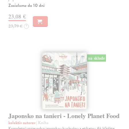
Zasielame do 10 dní
23,08 €
23,79 €
?
na sklade
Japonsko na tanieri - Lonely Planet Food
kolektív autorov
| Kniha
Kompletný sprievodca japonskou kuchyňou a etiketou Ak hľadáte