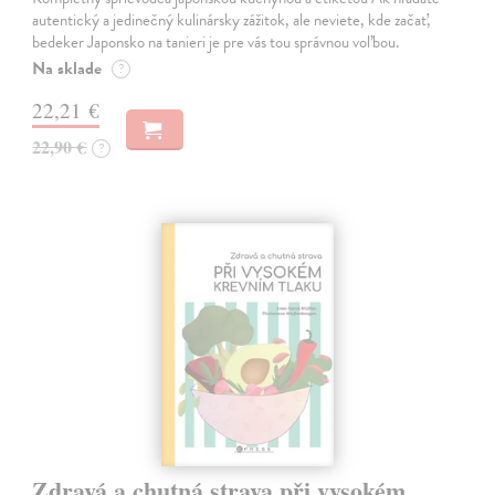
autentický a jedinečný kulinársky zážitok, ale neviete, kde začať,
bedeker Japonsko na tanieri je pre vás tou správnou voľbou.
Na sklade
?
22,21 €
22,90 €
?
Zdravá a chutná strava při vysokém