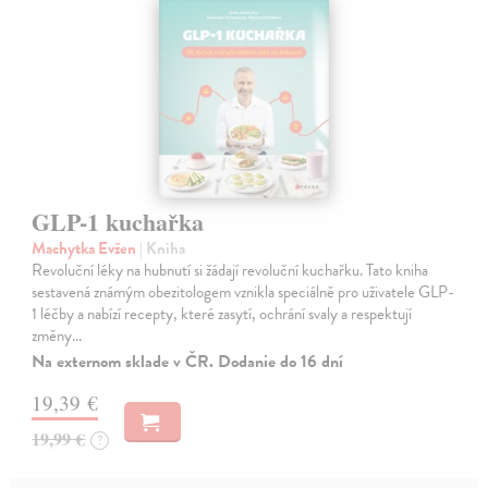
GLP-1 kuchařka
Machytka Evžen
| Kniha
Revoluční léky na hubnutí si žádají revoluční kuchařku. Tato kniha
sestavená známým obezitologem vznikla speciálně pro uživatele GLP-
1 léčby a nabízí recepty, které zasytí, ochrání svaly a respektují
změny…
Na externom sklade v ČR. Dodanie do 16 dní
19,39 €
19,99 €
?