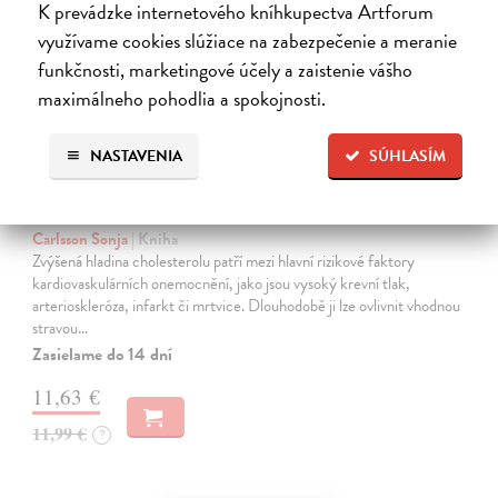
K prevádzke internetového kníhkupectva Artforum
využívame cookies slúžiace na zabezpečenie a meranie
funkčnosti, marketingové účely a zaistenie vášho
maximálneho pohodlia a spokojnosti.
NASTAVENIA
SÚHLASÍM
Zdravá a chutná strava při vysokém
cholesterolu
Carlsson Sonja
| Kniha
Zvýšená hladina cholesterolu patří mezi hlavní rizikové faktory
kardiovaskulárních onemocnění, jako jsou vysoký krevní tlak,
arterioskleróza, infarkt či mrtvice. Dlouhodobě ji lze ovlivnit vhodnou
stravou…
Zasielame do 14 dní
11,63 €
11,99 €
?