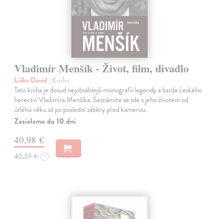
Vladimír Menšík - Život, film, divadlo
Liška David
| Kniha
Tato kniha je dosud nejobsáhlejší monografií legendy a barda českého
herectví Vladimíra Menšíka. Seznámíte se zde s jeho životem od
útlého věku až po poslední záběry před kamerou.
Zasielame do 10 dní
40,98 €
42,25 €
?