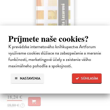
Príjmete naše cookies?
K prevádzke internetového kníhkupectva Artforum
využívame cookies slúžiace na zabezpečenie a meranie
Marketa Lazarová. Studie a dokumenty
funkčnosti, marketingové účely a zaistenie vášho
Gajdošík Petr (ed.)
| Kniha
maximálneho pohodlia a spokojnosti.
Kolektivní monografie, jejímž tématem je proslulý film režiséra F.
Vláčila 'Marketa Lazarová', poskytla prostor pro nové zhodnocení
tohoto snímku z pohledu znalců z nejrůznějších oborů, kteří
NASTAVENIA
SÚHLASÍM
analyzovali…
Zasielame do 12 dní
18,24 €
18,80 €
?