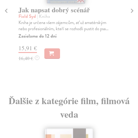
Jak napsat dobrý scénář
Př
sc
Field Syd
| Kniha
Kniha je určena všem zájemcům, ať už amatérským
Ze
nebo profesionálním, kteří se rozhodli pustit do psa...
Sce
div
Zasielame do 12 dní
Za
15,91 €
11
16,40 €
?
11
Ďalšie z kategórie film, filmová
veda