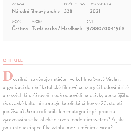
VYDAVATEĽ
POČET STRÁN
ROK VYDANIA
Národní filmový archiv
328
2021
JAZYK
VÄZBA
EAN
Čeština
Tvrdá väzba / Hardback
9788070041963
O TITULE
D
etailněji se věnuje natáčení velkofilmu Svatý Václav,
organizaci domácí katolické filmové cenzury či budování sítě
orelských kin. Zároveň hledá odpovědi na otázky obecnějšího
rázu: Jaké kulturní strategie katolická církev ve 20. století
používala? Jakou roli hrála kinematografie při procesu
vyrovnávání se katolické církve s moderním světem? A jaká
jsou katolická specifika vztahu mezi uměním a vírou?