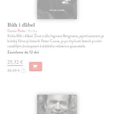
Bůh i ďábel
Cowie Peter
| Kniha
Kniha Bůh i ďábel. Život a dílo Ingmara Bergmana, jejímž auto­rem je
britský filmový historik Peter Cowie, je po čtyřiceti letech prvním
rozsáhlým životopisem švédského režiséra a spisovatele.
Zasielame do 12 dní
25,32 €
26,10 €
?