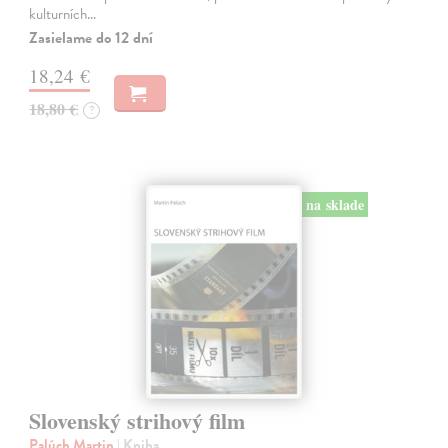
kulturních…
Zasielame do 12 dní
18,24 €
18,80 €
?
na sklade
Slovenský strihový film
Palúch Martin
| Kniha