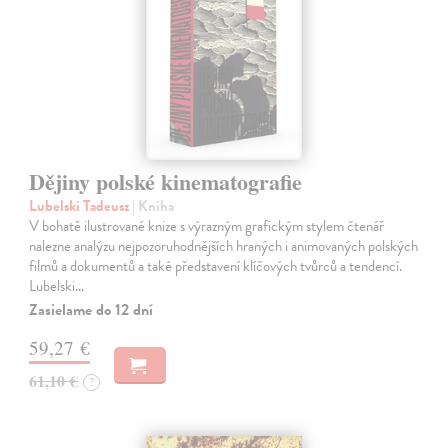
Dějiny polské kinematografie
Lubelski Tadeusz
| Kniha
V bohatě ilustrované knize s výrazným grafickým stylem čtenář
nalezne analýzu nejpozoruhodnějších hraných i animovaných polských
filmů a dokumentů a také představení klíčových tvůrců a tendencí.
Lubelski…
Zasielame do 12 dní
59,27 €
61,10 €
?