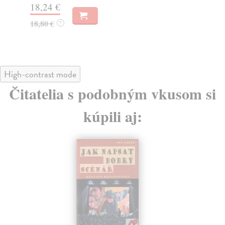
18,24 €
16
18,80 €
?
High-contrast mode
Čitatelia s podobným vkusom si
kúpili aj: