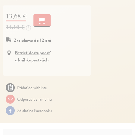
13,68 €
14,10 €
?
Zasielame do 12 dní
Pozrieť dostupnosť
v kníhkupectvách
Pridať do wishlistu
Odporučiť známemu
Zdielať na Facebooku