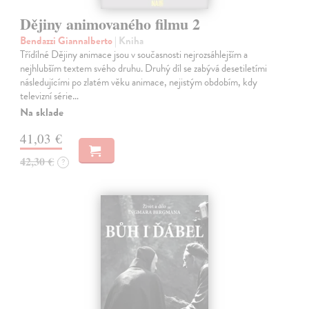
Dějiny animovaného filmu 2
Bendazzi Giannalberto
| Kniha
Třídílné Dějiny animace jsou v současnosti nejrozsáhlejším a
nejhlubším textem svého druhu. Druhý díl se zabývá desetiletími
následujícími po zlatém věku animace, nejistým obdobím, kdy
televizní série…
Na sklade
41,03 €
42,30 €
?