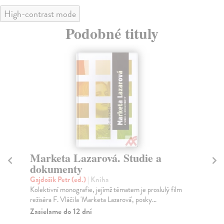
High-contrast mode
Podobné tituly
Marketa Lazarová. Studie a
J
dokumenty
Fi
Kni
Gajdošík Petr (ed.)
| Kniha
neb
Kolektivní monografie, jejímž tématem je proslulý film
režiséra F. Vláčila 'Marketa Lazarová', posky...
Za
Zasielame do 12 dní
15