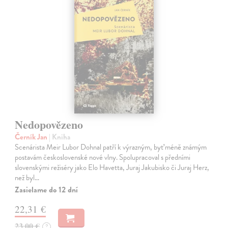
Nedopovězeno
Černík Jan
| Kniha
Scenárista Meir Lubor Dohnal patří k výrazným, byť méně známým
postavám československé nové vlny. Spolupracoval s předními
slovenskými režiséry jako Elo Havetta, Juraj Jakubisko či Juraj Herz,
než byl…
Zasielame do 12 dní
22,31 €
23,00 €
?