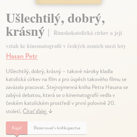
Ušlechtilý, dobrý,
krásný
Římskokatolická církev a její
vztah ke kinematografii v českých zemích mezi lety
Hasan Petr
Ušlechtilý, dobrý, krásný – takové nároky kladla
katolická církev na film a pro úspěch takového filmu se
zavázala pracovat. Stejnojmenná kniha Petra Hasana se
zabývá debatou, která se o kinematografii vedla v
českém katolickém prostředí v první polovině 20.
století.
Čítať ďalej
↓
Kúpiť
Rezervovať v kníhkupectve