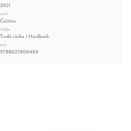
2021
JAZYK
Čeština
VÄZBA
Tvrdá väzba / Hardback
EAN
9788027800469