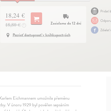
Pridať d
18,24 €
Odporu
Zasielame do 12 dní
18,80 €
?
Zdielať
Pozrieť dostupnosť v kníhkupectvách
pt. Karlem Eichmannem umožnila přeměnu
ozby. V únoru 1929 byl pověřen sepsáním