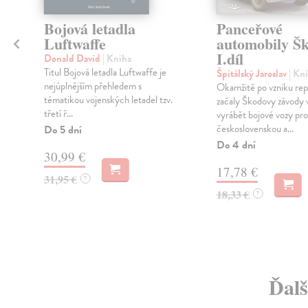
Bojová letadla
Panceřové
Luftwaffe
automobily Š
I.díl
Donald David
| Kniha
Titul Bojová letadla Luftwaffe je
Špitálský Jaroslav
| Kn
nejúplnějším přehledem s
Okamžitě po vzniku rep
tématikou vojenských letadel tzv.
začaly Škodovy závody v
třetí ř...
vyrábět bojové vozy pro
československou a...
Do 5 dní
Do 4 dní
30,99 €
17,78 €
31,95 €
?
18,33 €
?
Ďalš