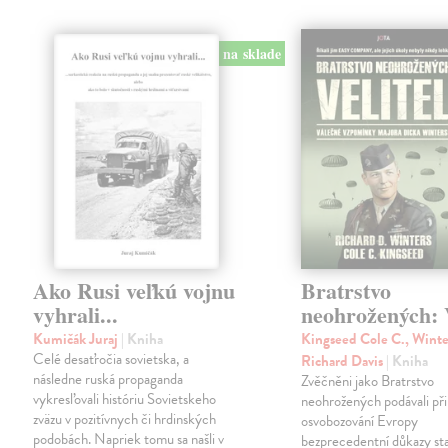
na sklade
Ako Rusi veľkú vojnu
Bratrstvo
vyhrali...
neohrožených: V
Kumičák Juraj
| Kniha
Kingseed Cole C., Winte
Celé desaťročia sovietska, a
Richard Davis
| Kniha
následne ruská propaganda
Zvěčněni jako Bratrstvo
vykresľovali históriu Sovietskeho
neohrožených podávali při
zväzu v pozitívnych či hrdinských
osvobozování Evropy
podobách. Napriek tomu sa našli v
bezprecedentní důkazy st