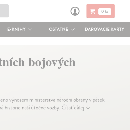
0 ks
E-KNIHY
OSTATNÉ
DAROVACIE KARTY
štních bojových
oveno výnosem ministerstva národní obrany v pátek
ná historie naší útočné vozby.
Čítať ďalej
↓