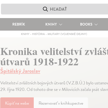
REBRÍK
KNIHY
BOOKS
KNIHY
-
HISTÓRIA
-
MILITARY (VOJENSKÉ DEJINY)
Kronika velitelství zvlá
útvarů 1918-1922
Špitálský Jaroslav
Velitelství zvláštních bojových útvarů (V.Z.B.Ú.) bylo ustan
29. října 1920. Od tohoto dne se v Milovicích začala psát slav
Kúpiť
na webe
Rezervovať v kníhkupectve