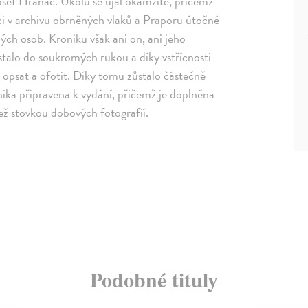
osef Hranáč. Úkolu se ujal okamžitě, přičemž
zici v archivu obrněných vlaků a Praporu útočné
ých osob. Kroniku však ani on, ani jeho
stalo do soukromých rukou a díky vstřícnosti
i opsat a ofotit. Díky tomu zůstalo částečně
nika připravena k vydání, přičemž je doplněna
než stovkou dobových fotografií.
Podobné tituly