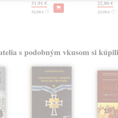
31,91 €
22,80 €
32,90 €
23,50 €
?
?
atelia s podobným vkusom si kúpili