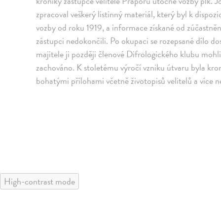
kroniky zástupce velitele Praporu útočné vozby plk. J
zpracoval veškerý listinný materiál, který byl k dispo
vozby od roku 1919, a informace získané od zúčastněn
zástupci nedokončili. Po okupaci se rozepsané dílo do
majitele ji později členové Difrologického klubu mohl
zachováno. K stoletému výročí vzniku útvaru byla kro
bohatými přílohami včetně životopisů velitelů a více 
High-contrast mode