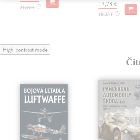
17,78 €
31,95 €
?
18,33 €
?
High-contrast mode
Čit