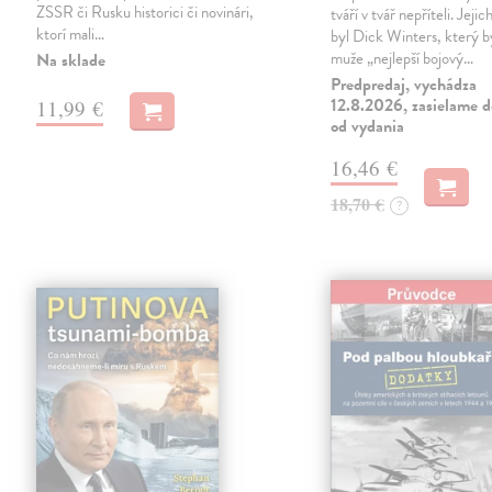
ZSSR či Rusku historici či novinári,
tváří v tvář nepříteli. Jeji
ktorí mali…
byl Dick Winters, který b
muže „nejlepší bojový…
Na sklade
Predpredaj, vychádza
12.8.2026, zasielame d
11,99 €
od vydania
16,46 €
18,70 €
?