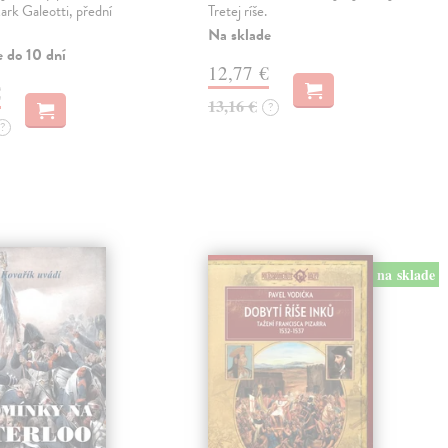
rk Galeotti, přední
Tretej ríše.
Na sklade
e do 10 dní
12,77 €
€
13,16 €
?
?
na sklade