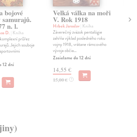
a bojové
Velká válka na moři
V 
y samurajů.
V. Rok 1918
Bo
7 n. l.
19
Hrbek Jaroslav
| Kniha
Záverečný zväzok pentalógie
as D.
| Kniha
Kut
zahŕňa výklad posledného roku
komplexní průřez
Pově
vojny 1918, vrátane rámcového
urajů. Jejich souboje
čes
vývoja občia...
 sportovními
arm
v le
Zasielame do 12 dní
o 12 dní
Zas
14,55 €
22
15,00 €
?
23,
jiny)