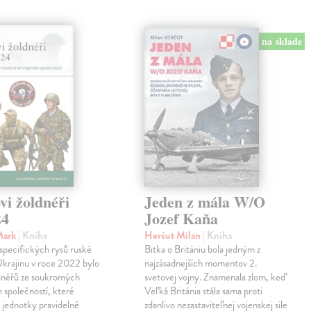
na sklade
vi žoldnéři
Jeden z mála W/O
24
Jozef Kaňa
Mark
| Kniha
Herčut Milan
| Kniha
specifických rysů ruské
Bitka o Britániu bola jedným z
Ukrajinu v roce 2022 bylo
najzásadnejších momentov 2.
ldnéřů ze soukromých
svetovej vojny. Znamenala zlom, keď
 společností, které
Veľká Británia stála sama proti
 jednotky pravidelné
zdanlivo nezastaviteľnej vojenskej sile