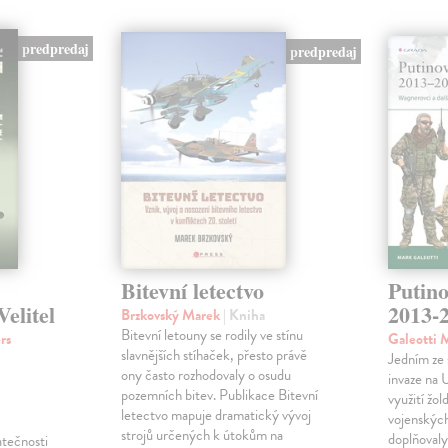
predpredaj
predpredaj
Bitevní letectvo
Putino
elitel
2013-
Brzkovský Marek
| Kniha
Bitevní letouny se rodily ve stínu
rs
Galeotti 
slavnějších stíhaček, přesto právě
Jedním ze 
ony často rozhodovaly o osudu
invaze na 
pozemních bitev. Publikace Bitevní
využití žo
letectvo mapuje dramatický vývoj
vojenských
strojů určených k útokům na
doplňovaly
atečnosti