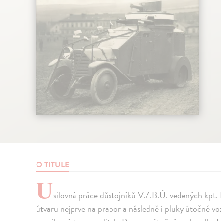
O TITULE
U
silovná práce důstojníků V.Z.B.Ú. vedených k
útvaru nejprve na prapor a následně i pluky útočné v