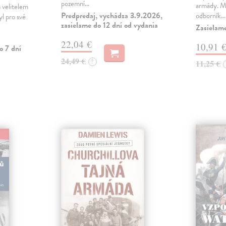
pozemní…
armády. Ma
ch velitelem
Predpredaj, vychádza 3.9.2026,
odborník…
yl pro své
zasielame do 12 dní od vydania
Zasielam
22,04 €
10,91 
o 7 dní
24,49 €
?
11,25 €