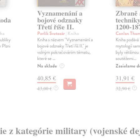
Vyznamenání a
Zbraně 
koda
bojové odznaky
technik
Třetí říše II.
1200-187
iha
Pavlík Svetozár
| Kniha
Conlan Thom
ubliky
Kniha s názvem "Vyznamenání a
Kniha podává 
 Plzni
bojové odznaky Třetí říš II." je
mytologií sam
volným pokračováním tématu,
byly většinou
které se ...
soutěžemi...
Na sklade
Zasielame d
?
40,85 €
31,91 €
43,00 €
32,90 €
?
?
ie z kategórie military (vojenské de