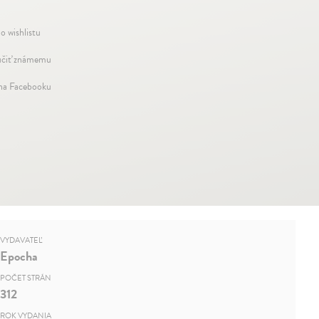
o wishlistu
čiť známemu
 na Facebooku
VYDAVATEĽ
Epocha
POČET STRÁN
312
ROK VYDANIA