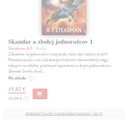
Skandar a zlodej jednorožcov 1
Steadman A.F.
| Kniha
Zabudnite na jednorožce z rozprávok, tieto vám naženú strach!
Postavte sa zoči-voči nečakaným hrdinom, elementálnej mágii,
súbojom na oblohe, prastarým tajomstvám a divým jednorožcom.
Skandar Smith chcel…
Na sklade
?
15,42 €
15,90 €
?
ZOBRAZIŤ ĎALŠIE Z KATEGÓRIE FANTASY / SCI-FI