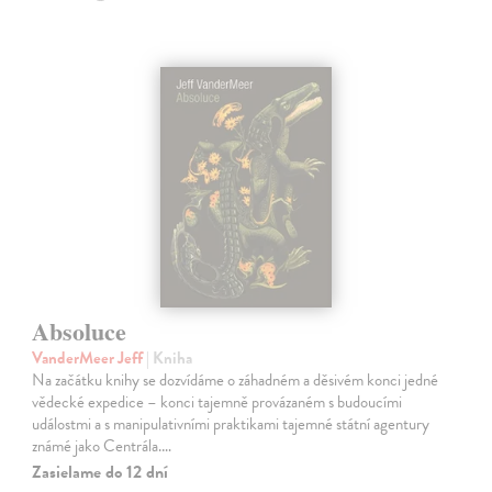
Absoluce
VanderMeer Jeff
| Kniha
Na začátku knihy se dozvídáme o záhadném a děsivém konci jedné
vědecké expedice – konci tajemně provázaném s budoucími
událostmi a s manipulativními praktikami tajemné státní agentury
známé jako Centrála.…
Zasielame do 12 dní