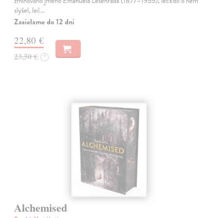
zmiňováno jméno Emanuela Lešehrada (1877–1955); leckdo o něm
slyšel, leč…
Zasielame do 12 dní
22,80 €
23,50 €
?
Alchemised