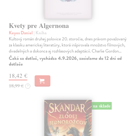
Kvety pre Algernona
Keyes Daniel
| Kniha
Kultový román druhej polovice 20. storočia, dnes právom považovaný
za klasiku americkej literatúry, ktorá inšpirovala množstvo filmových,
divadelných a dokonca aj rozhlasových adaptácií. Charlie Gordon…
Čaká sa dotlač, vychádza 4.9.2026, zasielame do 12 dní od
dotlače
18,42 €
18,99 €
?
na sklade