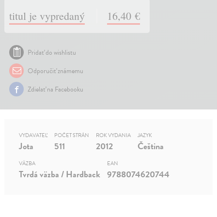
titul je vypredaný
16,40 €
Pridať do wishlistu
Odporučiť známemu
Zdielať na Facebooku
VYDAVATEĽ
POČET STRÁN
ROK VYDANIA
JAZYK
Jota
511
2012
Čeština
VÄZBA
EAN
Tvrdá väzba / Hardback
9788074620744