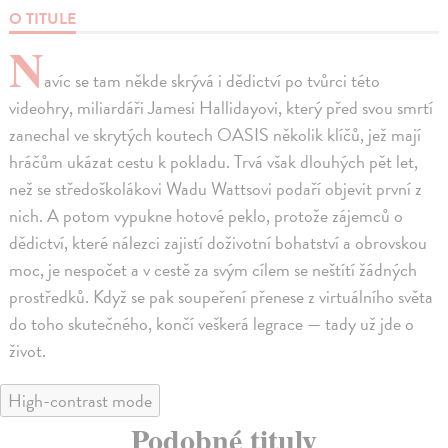
O TITULE
N
avíc se tam někde skrývá i dědictví po tvůrci této
videohry, miliardáři Jamesi Hallidayovi, který před svou smrtí
zanechal ve skrytých koutech OASIS několik klíčů, jež mají
hráčům ukázat cestu k pokladu. Trvá však dlouhých pět let,
než se středoškolákovi Wadu Wattsovi podaří objevit první z
nich. A potom vypukne hotové peklo, protože zájemců o
dědictví, které nálezci zajistí doživotní bohatství a obrovskou
moc, je nespočet a v cestě za svým cílem se neštítí žádných
prostředků. Když se pak soupeření přenese z virtuálního světa
do toho skutečného, končí veškerá legrace — tady už jde o
život.
High-contrast mode
Podobné tituly