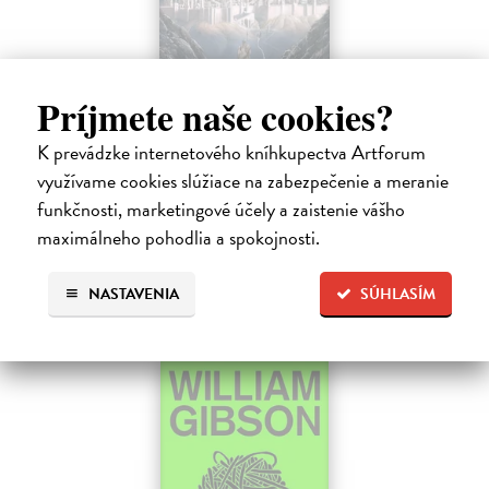
Príjmete naše cookies?
Pád Gondolinu
Tolkien J.R.R.
| Kniha
K prevádzke internetového kníhkupectva Artforum
Legenda o páde Gondolinu hovorí o boji dvoch najväčších mocností
využívame cookies slúžiace na zabezpečenie a meranie
sveta. Zlo predstavuje Morgoth, najhorší zo všetkých, vodca
funkčnosti, marketingové účely a zaistenie vášho
obrovských armád, ktoré riadi zo svojej železnej pevnosti.
maximálneho pohodlia a spokojnosti.
Na sklade
?
18,55 €
NASTAVENIA
SÚHLASÍM
19,95 €
?