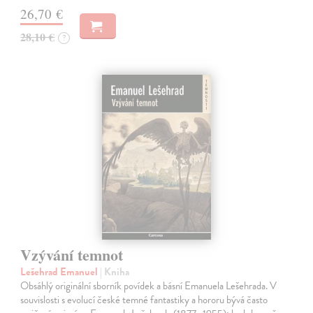
26,70 €
28,10 €
?
Vzývání temnot
Lešehrad Emanuel
| Kniha
Obsáhlý originální sborník povídek a básní Emanuela Lešehrada. V
souvislosti s evolucí české temné fantastiky a hororu bývá často