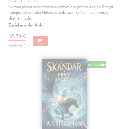
SenLinYu
| Kniha
Svetom plnom nekromancie a alchýmie sa prehnala vojna. Kedysi
nádejná alchymistka Helena sa stala väzenkyňou — vojnovou aj
vlastnej mysle.
Zasielame do 14 dní
35,79 €
36,90 €
?
na sklade