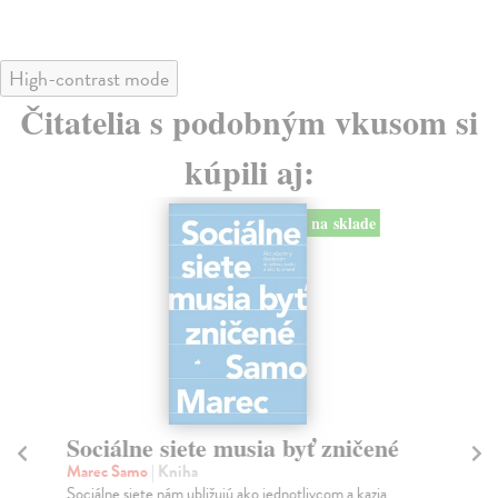
High-contrast mode
Čitatelia s podobným vkusom si
kúpili aj:
na sklade
Sociálne siete musia byť zničené
S
K
Marec Samo
| Kniha
Sociálne siete nám ubližujú ako jednotlivcom a kazia
Mik