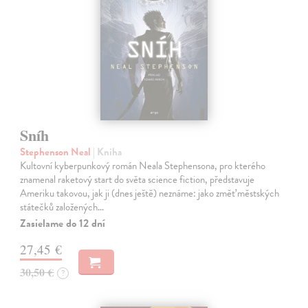
Sníh
Stephenson Neal
| Kniha
Kultovní kyberpunkový román Neala Stephensona, pro kterého
znamenal raketový start do světa science fiction, představuje
Ameriku takovou, jak ji (dnes ještě) neznáme: jako změť městských
státečků založených…
Zasielame do 12 dní
27,45 €
30,50 €
?