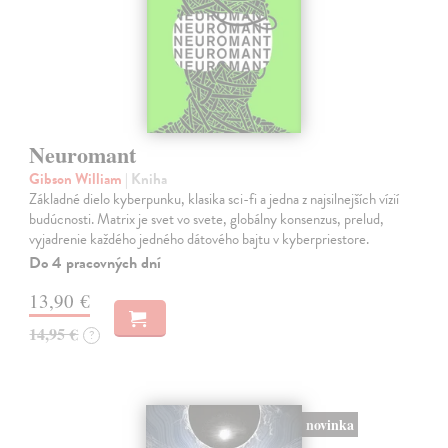
Neuromant
Gibson William
| Kniha
Základné dielo kyberpunku, klasika sci-fi a jedna z najsilnejších vízií
budúcnosti. Matrix je svet vo svete, globálny konsenzus, prelud,
vyjadrenie každého jedného dátového bajtu v kyberpriestore.
Do 4 pracovných dní
13,90 €
14,95 €
?
novinka