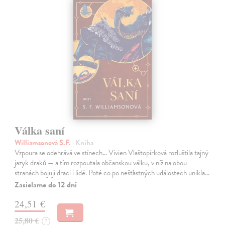
Válka saní
Williamsonová S.F.
| Kniha
Vzpoura se odehrává ve stínech… Vivien Vlaštopírková rozluštila tajný
jazyk draků — a tím rozpoutala občanskou válku, v níž na obou
stranách bojují draci i lidé. Poté co po nešťastných událostech unikla…
Zasielame do 12 dní
24,51 €
25,80 €
?