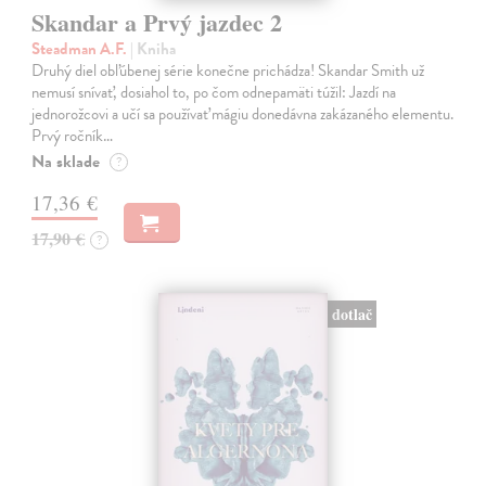
Skandar a Prvý jazdec 2
Steadman A.F.
| Kniha
Druhý diel obľúbenej série konečne prichádza! Skandar Smith už
nemusí snívať, dosiahol to, po čom odnepamäti túžil: Jazdí na
jednorožcovi a učí sa používať mágiu donedávna zakázaného elementu.
Prvý ročník…
Na sklade
?
17,36 €
17,90 €
?
dotlač