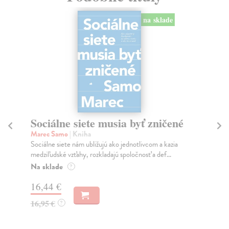
na sklade
Sociálne siete musia byť zničené
S
K
Marec Samo
| Kniha
Sociálne siete nám ubližujú ako jednotlivcom a kazia
Mik
medziľudské vzťahy, rozkladajú spoločnosť a def...
Mon
o k
Na sklade
?
Na
16,44 €
23
16,95 €
?
24