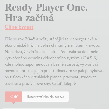
Ready Player One.
Hra začíná
Cline Ernest
Píše se rok 2045 a svět, utápějící se v energetické a
ekonomické krizi, je velmi chmurným místem k životu.
Není divu, že většina lidí utíká před realitou do uměle
vytvořeného vesmíru videoherního systému OASIS,
kde mohou zapomenout na běžné starosti, vytvořit si
novou identitu a jejím prostřednictvím se pak pohybovat
po tisícovkách virtuálních planet, pracovat, studovat,
bavit se a prožívat své sny.
Čítať ďalej
↓
Kúpiť
Rezervovať v kníhkupectve