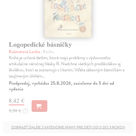
Logopedické básničky
Kačmárová Lenka
| Kniha
Kniha je určená deťom, ktoré majú problémy s výslovnosťou
artikulačne náročnej hlásky R. Nadchne všetkých predškolákov aj
školákov, ktorí sa zoznamujú s čítaním. Vďaka zábavným básničkám a
zaujímavým úlohám…
Predpredaj, vychádza 25.8.2026, zasielame do 5 dní od
vydania
8,42 €
9,90 €
?
ZOBRAZIŤ ĎALŠIE Z KATEGÓRIE KNIHY PRE DETI OD 0 DO 3 ROKOV