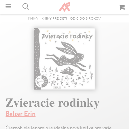
KNIHY
-
KNIHY PRE DETI
-
OD 0 DO 3 ROKOV
Zvieracie rodinky
Balzer Erin
Čiernobiele leporelo je ideálna prvá knižka pre vaše