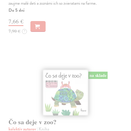
zaujme malé deti a zoznámi ich so zvieratami na farme.
Do 5 dní
7,66 €
7,90 €
?
na sklade
Čo sa deje v zoo?
kolektív autorov
| Kniha