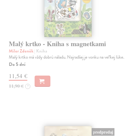
Malý krtko - Kniha s magnetkami
Miler Zdeněk
| Kniha
Malý krtko má vždy dobrú náladu. Najradšej je vonku na veľkej lúke.
Do 5 dní
11,54 €
11,90 €
?
predpredaj