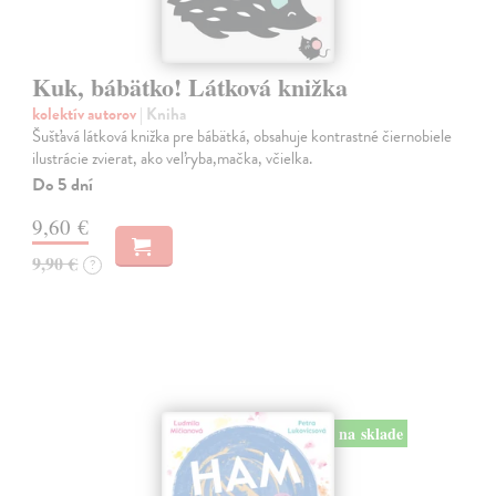
Kuk, bábätko! Látková knižka
kolektív autorov
| Kniha
Šušťavá látková knižka pre bábätká, obsahuje kontrastné čiernobiele
ilustrácie zvierat, ako veľryba,mačka, včielka.
Do 5 dní
9,60 €
9,90 €
?
na sklade