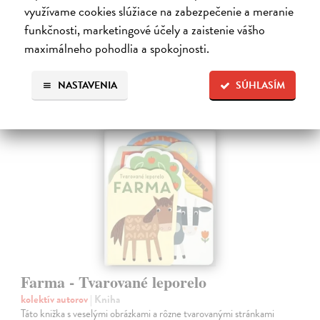
Do 5 dní
využívame cookies slúžiace na zabezpečenie a meranie
funkčnosti, marketingové účely a zaistenie vášho
7,66 €
maximálneho pohodlia a spokojnosti.
7,90 €
?
NASTAVENIA
SÚHLASÍM
Farma - Tvarované leporelo
kolektív autorov
| Kniha
Táto knižka s veselými obrázkami a rôzne tvarovanými stránkami