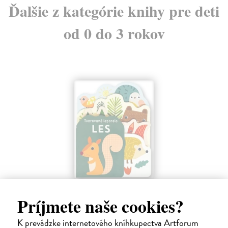
Ďalšie z kategórie knihy pre deti
od 0 do 3 rokov
Les - Tvarované leporelo
Príjmete naše cookies?
Payne Sally
| Kniha
Táto knižka s veselými obrázkami a rôzne tvarovanými stránkami
K prevádzke internetového kníhkupectva Artforum
zaujme malé deti a zoznámi ich so životom v lese.