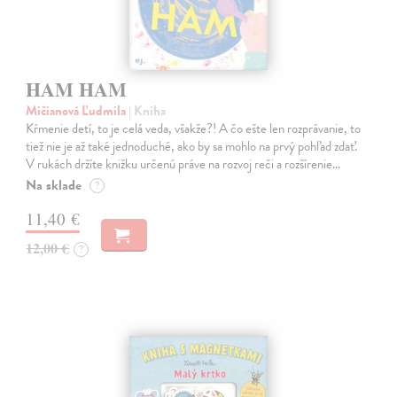
HAM HAM
Mičianová Ľudmila
| Kniha
Kŕmenie detí, to je celá veda, všakže?! A čo ešte len rozprávanie, to
tiež nie je až také jednoduché, ako by sa mohlo na prvý pohľad zdať.
V rukách držíte knižku určenú práve na rozvoj reči a rozšírenie…
Na sklade
?
11,40 €
12,00 €
?