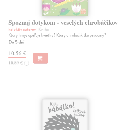
Spoznaj dotykom - veselých chrobáčikov
kolektív autorov
| Kniha
Ktorý hmyz opeľuje kvietky? Ktorý chrobáčik tká pavučiny?
Do 5 dní
10,56 €
10,89 €
?