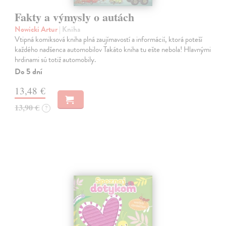
Fakty a výmysly o autách
Nowicki Artur
| Kniha
Vtipná komiksová kniha plná zaujímavostí a informácií, ktorá poteší
každého nadšenca automobilov Takáto kniha tu ešte nebola! Hlavnými
hrdinami sú totiž automobily.
Do 5 dní
13,48 €
13,90 €
?