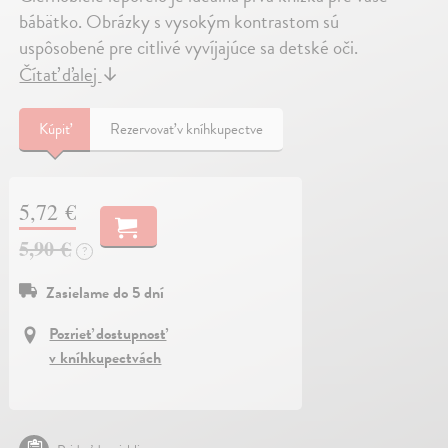
bábätko. Obrázky s vysokým kontrastom sú
uspôsobené pre citlivé vyvíjajúce sa detské oči.
Čítať ďalej
↓
Kúpiť
Rezervovať v kníhkupectve
5,72 €
5,90 €
?
Zasielame do 5 dní
Pozrieť dostupnosť
v kníhkupectvách