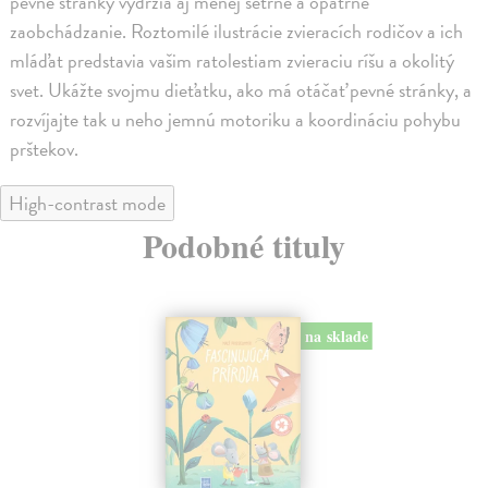
pevné stránky vydržia aj menej šetrné a opatrné
zaobchádzanie. Roztomilé ilustrácie zvieracích rodičov a ich
mláďat predstavia vašim ratolestiam zvieraciu ríšu a okolitý
svet. Ukážte svojmu dieťatku, ako má otáčať pevné stránky, a
rozvíjajte tak u neho jemnú motoriku a koordináciu pohybu
prštekov.
High-contrast mode
Podobné tituly
na sklade