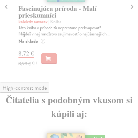
Fascinujúca príroda - Malí
Kr
prieskumníci
Ďu
Nov
kolektív autorov
| Kniha
môž
Táto kniha o prírode ťa neprestane prekvapovať!
čita
Nájdeš v nej množstvo zaujímavostí o najúžasnejších ...
Do
Na sklade
?
6,
8,72 €
6,
8,99 €
?
High-contrast mode
Čitatelia s podobným vkusom si
kúpili aj: