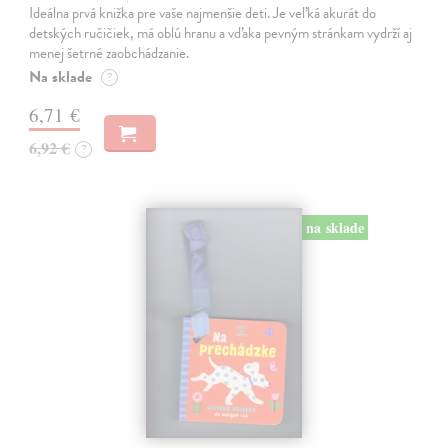
Ideálna prvá knižka pre vaše najmenšie deti. Je veľká akurát do
detských ručičiek, má oblú hranu a vďaka pevným stránkam vydrží aj
menej šetrné zaobchádzanie.
Na sklade
?
6,71 €
6,92 €
?
na sklade