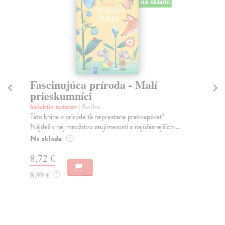
na sklade
Fascinujúca príroda - Malí
V
prieskumníci
Rá
Ryt
kolektív autorov
| Kniha
tvo
Táto kniha o prírode ťa neprestane prekvapovať!
Nájdeš v nej množstvo zaujímavostí o najúžasnejších ...
Na
Na sklade
?
11
8,72 €
11
8,99 €
?