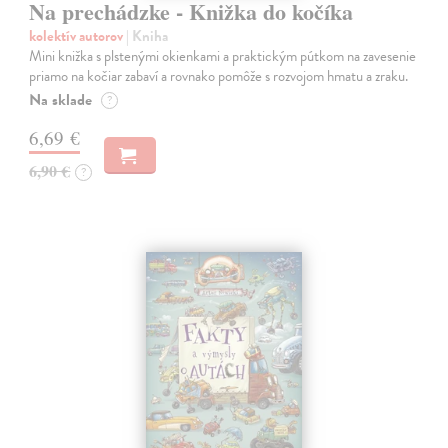
Na prechádzke - Knižka do kočíka
kolektív autorov
| Kniha
Mini knižka s plstenými okienkami a praktickým pútkom na zavesenie
priamo na kočiar zabaví a rovnako pomôže s rozvojom hmatu a zraku.
Na sklade
?
6,69 €
6,90 €
?