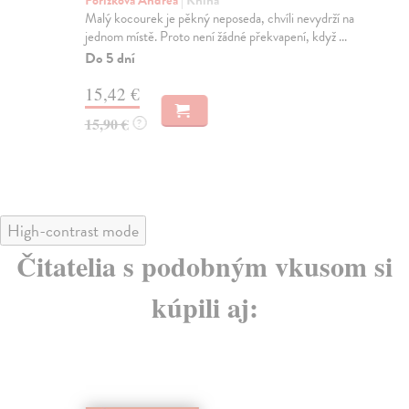
Pořízková Andrea
| Kniha
kol
Malý kocourek je pěkný neposeda, chvíli nevydrží na
Kam
jednom místě. Proto není žádné překvapení, když ...
poh
Do 5 dní
Do
15,42 €
12
15,90 €
12
?
High-contrast mode
Čitatelia s podobným vkusom si
kúpili aj: