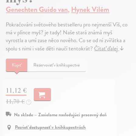
Genechten Guido van
,
Hynek Vilém
Pokračování světového bestselleru pro nejmenší Víš, co
má v plínce myš? je tady! Naše stará známá myš
vyrostla a umí zase něco nového. Co se od ní zvířátka a
spolu s nimi i vaše děti naučí tentokrát?
Čítať ďalej
↓
Kúpiť
Rezervovať v kníhkupectve
11,12 €
11,70 €
?
Na sklade – Zasielame nasledujúci pracovný deň
Pozrieť dostupnosť v kníhkupectvách