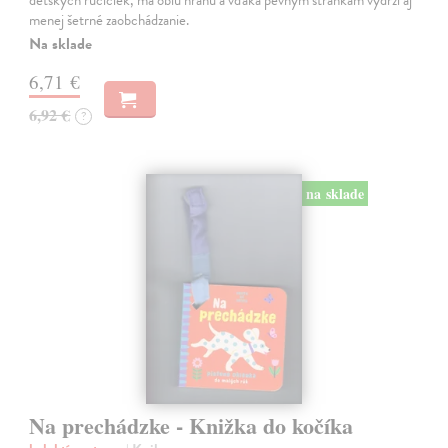
detských ručičiek, má oblú hranu a vďaka pevným stránkam vydrží aj
menej šetrné zaobchádzanie.
Na sklade
6,71 €
6,92 €
?
na sklade
Na prechádzke - Knižka do kočíka