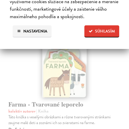
využívame cookies slúžiace na zabezpečenie a meranie
7,66 €
funkčnosti, marketingové účely a zaistenie vášho
7,90 €
?
maximálneho pohodlia a spokojnosti.
NASTAVENIA
SÚHLASÍM
Farma - Tvarované leporelo
kolektív autorov
| Kniha
Táto knižka s veselými obrázkami a rôzne tvarovanými stránkami
zaujme malé deti a zoznámi ich so zvieratami na farme.