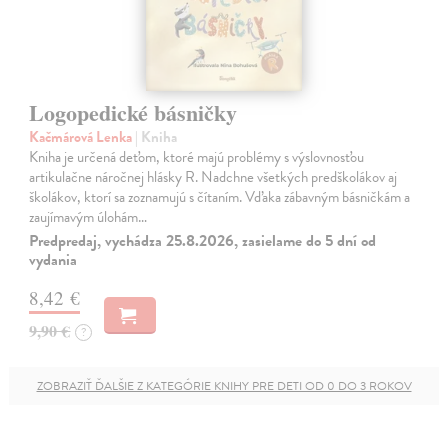
Logopedické básničky
Kačmárová Lenka
| Kniha
Kniha je určená deťom, ktoré majú problémy s výslovnosťou
artikulačne náročnej hlásky R. Nadchne všetkých predškolákov aj
školákov, ktorí sa zoznamujú s čítaním. Vďaka zábavným básničkám a
zaujímavým úlohám…
Predpredaj, vychádza 25.8.2026, zasielame do 5 dní od
vydania
8,42 €
9,90 €
?
ZOBRAZIŤ ĎALŠIE Z KATEGÓRIE KNIHY PRE DETI OD 0 DO 3 ROKOV