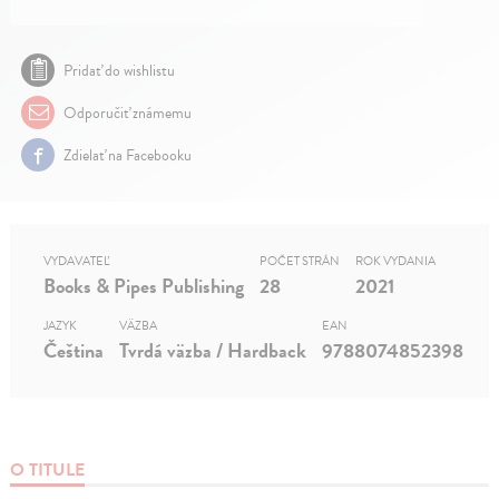
Pridať do wishlistu
Odporučiť známemu
Zdielať na Facebooku
VYDAVATEĽ
POČET STRÁN
ROK VYDANIA
Books & Pipes Publishing
28
2021
JAZYK
VÄZBA
EAN
Čeština
Tvrdá väzba / Hardback
9788074852398
O TITULE