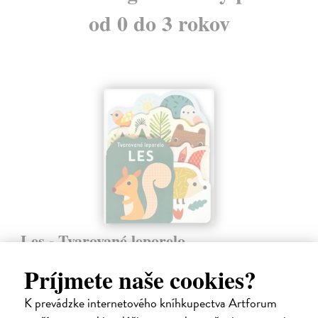
od 0 do 3 rokov
Les - Tvarované leporelo
Payne Sally
| Kniha
Príjmete naše cookies?
Táto knižka s veselými obrázkami a rôzne tvarovanými stránkami
zaujme malé deti a zoznámi ich so životom v lese.
K prevádzke internetového kníhkupectva Artforum
Do 5 dní