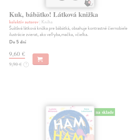
Kuk, bábätko! Látková knižka
kolektív autorov
| Kniha
Šušťavá látková knižka pre bábätká, obsahuje kontrastné čiernobiele
ilustrácie zvierat, ako veľryba,mačka, včielka.
Do 5 dní
9,60 €
9,90 €
?
na sklade