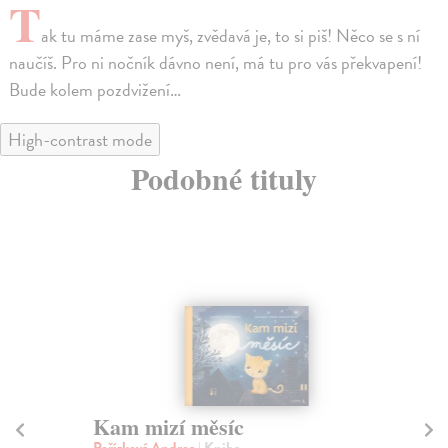
T
ak tu máme zase myš, zvědavá je, to si piš! Něco se s ní
naučíš. Pro ni nočník dávno není, má tu pro vás překvapení!
Bude kolem pozdvižení…
High-contrast mode
Podobné tituly
Kam mizí měsíc
K