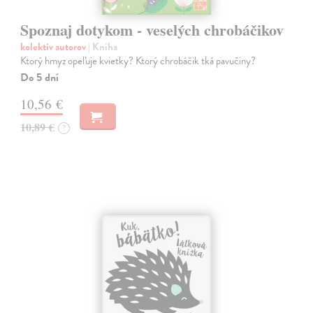
Spoznaj dotykom - veselých chrobáčikov
kolektív autorov
| Kniha
Ktorý hmyz opeľuje kvietky? Ktorý chrobáčik tká pavučiny?
Do 5 dní
10,56 €
10,89 €
?