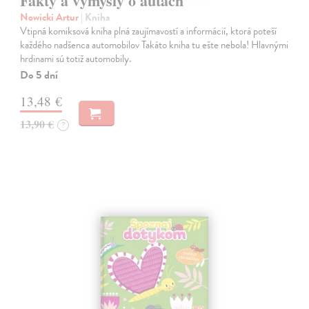
Fakty a výmysly o autách
Nowicki Artur
| Kniha
Vtipná komiksová kniha plná zaujímavostí a informácií, ktorá poteší
každého nadšenca automobilov Takáto kniha tu ešte nebola! Hlavnými
hrdinami sú totiž automobily.
Do 5 dní
13,48 €
13,90 €
?