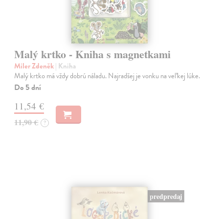
Malý krtko - Kniha s magnetkami
Miler Zdeněk
| Kniha
Malý krtko má vždy dobrú náladu. Najradšej je vonku na veľkej lúke.
Do 5 dní
11,54 €
11,90 €
?
predpredaj