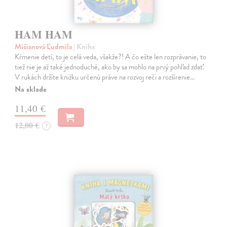
HAM HAM
Mičianová Ľudmila
| Kniha
Kŕmenie detí, to je celá veda, všakže?! A čo ešte len rozprávanie, to
tiež nie je až také jednoduché, ako by sa mohlo na prvý pohľad zdať.
V rukách držíte knižku určenú práve na rozvoj reči a rozšírenie…
Na sklade
11,40 €
12,00 €
?