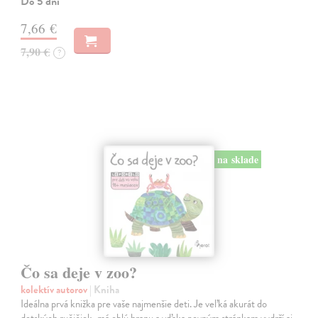
Do 5 dní
7,66 €
7,90 €
?
na sklade
Čo sa deje v zoo?
kolektív autorov
| Kniha
Ideálna prvá knižka pre vaše najmenšie deti. Je veľká akurát do