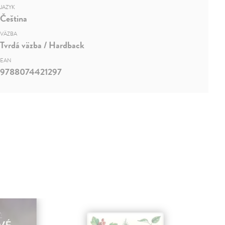
JAZYK
Čeština
VÄZBA
Tvrdá väzba / Hardback
EAN
9788074421297