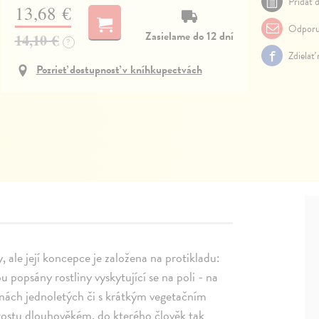
Pridať d
13,68 €
Odporu
Zasielame do 12 dní
14,10 €
?
Zdielať
Pozrieť dostupnosť v kníhkupectvách
, ale její koncepce je založena na protikladu:
u popsány rostliny vyskytující se na poli - na
nách jednoletých či s krátkým vegetačním
porostu dlouhověkém, do kterého člověk tak