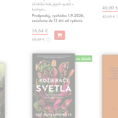
účinkům hub, jejich využití v
40,00 
kuchyni…
Predpredaj, vychádza 1.9.2026,
42,10 €
zasielame do 12 dní od vydania
16,64 €
18,49 €
?
na sklade