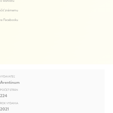
o wishlistu
čiť známemu
 na Facebooku
VYDAVATEĽ
Aventinum
POČET STRÁN
224
ROK VYDANIA
2021