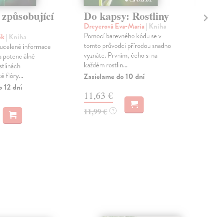
 způsobující
Do kapsy: Rostliny
Ro
př
Dreyerová Eva-Maria
| Kniha
Pomocí barevného kódu se v
ěk
| Kniha
Hro
tomto průvodci přírodou snadno
 ucelené informace
Akva
vyznáte. Prvním, čeho si na
a potenciálně
vyo
každém rostlin...
stlinách
dom
 flóry...
přír
Zasielame do 10 dní
o 12 dní
Zas
11,63 €
55
11,99 €
?
58,