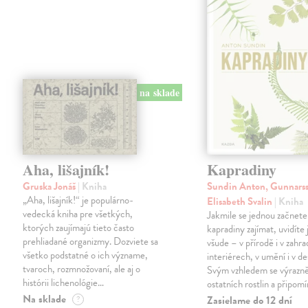
na sklade
Aha, lišajník!
Kapradiny
Gruska Jonáš
| Kniha
Sundin Anton, Gunnars
„Aha, lišajník!“ je populárno-
Elisabeth Svalin
| Kniha
vedecká kniha pre všetkých,
Jakmile se jednou začnete
ktorých zaujímajú tieto často
kapradiny zajímat, uvidíte 
prehliadané organizmy. Dozviete sa
všude – v přírodě i v zahra
všetko podstatné o ich význame,
interiérech, v umění i v de
tvaroch, rozmnožovaní, ale aj o
Svým vzhledem se výrazně 
histórii lichenológie…
ostatních rostlin a připom
Na sklade
Zasielame do 12 dní
?