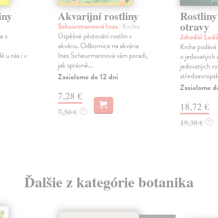
iny
Akvarijní rostliny
Rostliny
otravy
Scheurmannová Ines
| Kniha
e s
Úspěšné pěstování rostlin v
Jahodář Lud
akváriu. Odbornice na akvária
Kniha podává
ě u nás i v
Ines Scheurmannová vám poradí,
o jedovatých 
jak správně...
jedovatých ro
středoevropské
Zasielame do 12 dní
Zasielame d
7,28 €
18,72 €
7,50 €
?
19,30 €
?
Ďalšie z kategórie botanika