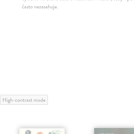
často nezasahuje.
High-contrast mode