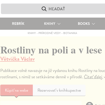
REBRÍK
KNIHY
BOOKS
KNIHY
-
PRÍRODNÉ VEDY
-
BOTANIKA
Rostliny na poli a v lese
Větvička Václav
Publikace volně navazuje na již vydanou knihu Rostliny na louc
rostlinami, s nimiž se setkáváme denně v přírodě.
Čítať ďalej
Kúpiť
na webe
Rezervovať v kníhkupectve