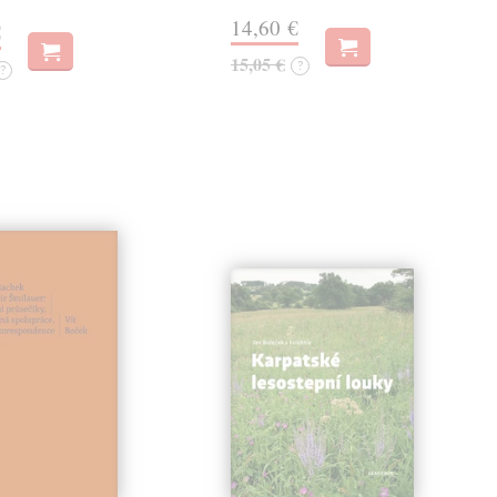
14,60 €
€
15,05 €
?
?