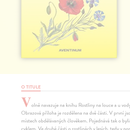
O TITULE
V
olně navazuje na knihu Rostliny na louce a u vody
Obrazová příloha je rozdělena na dvě části. V první jso
místech obdělávaných člověkem. Pojednává tak o byli
cyklem. Ve druhé části o rostlinách v lesích, tedy v 