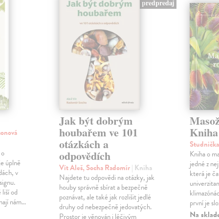
predpredaj
Jak být dobrým
Masožr
houbařem ve 101
Kniha 
sonová
otázkách a
Studnička
 o
odpovědích
Kniha o ma
je úplně
jedné z ne
Vít Aleš, Socha Radomír
| Kniha
dách, v
která je č
Najdete tu odpovědi na otázky, jak
signu.
univerzita
houby správně sbírat a bezpečně
liší od
klimazónác
poznávat, ale také jak rozlišit jedlé
ínají nám…
první je sl
druhy od nebezpečně jedovatých.
Na sklad
Prostor je věnován i léčivým