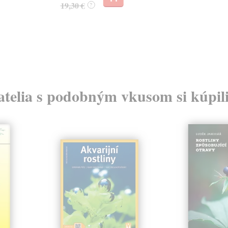
19,30 €
?
atelia s podobným vkusom si kúpili