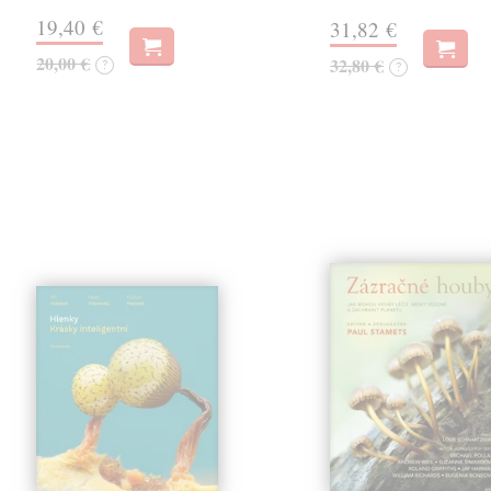
19,40 €
31,82 €
20,00 €
32,80 €
?
?