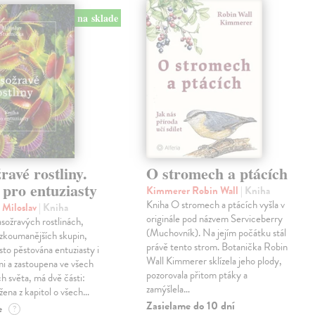
na sklade
avé rostliny.
O stromech a ptácích
pro entuziasty
Kimmerer Robin Wall
| Kniha
Kniha O stromech a ptácích vyšla v
 Miloslav
| Kniha
originále pod názvem Serviceberry
sožravých rostlinách,
(Muchovník). Na jejím počátku stál
jzkoumanějších skupin,
právě tento strom. Botanička Robin
asto pěstována entuziasty i
Wall Kimmerer sklízela jeho plody,
mi a zastoupena ve všech
pozorovala přitom ptáky a
h světa, má dvě části:
zamýšlela…
ožena z kapitol o všech…
Zasielame do 10 dní
e
?