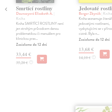
Smrtící rostliny
Jedovaté rostl
Daunceyová Elizabeth A.
|
Berger Zbyněk
| Kniha
Kniha
Kniha seznamuje čtenář
Kniha SMRTÍCÍ ROSTLINY není
jedovatými rostlinami,
jen strohým průvodcem danou
vyskytujícími se v přírod
problematikou či manuálem pro
cizině. Byla n...
klinickou prax...
Zasielame do 12 dní
Zasielame do 12 dní
13,68 €
33,44 €
14,10 €
?
35,20 €
?