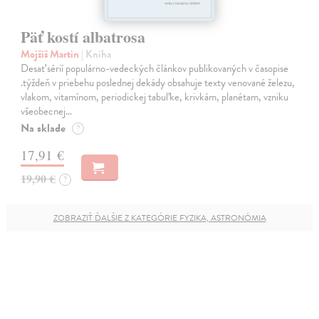
Päť kostí albatrosa
Mojžiš Martin
| Kniha
Desať sérií populárno-vedeckých článkov publikovaných v časopise
.týždeň v priebehu poslednej dekády obsahuje texty venované železu,
vlakom, vitamínom, periodickej tabuľke, krivkám, planétam, vzniku
všeobecnej…
Na sklade
?
17,91 €
19,90 €
?
ZOBRAZIŤ ĎALŠIE Z KATEGÓRIE FYZIKA, ASTRONÓMIA