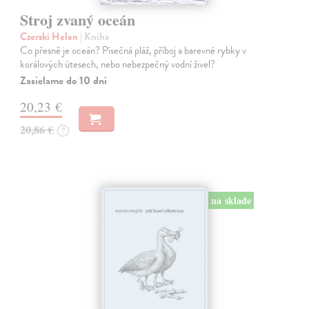
Stroj zvaný oceán
Czerski Helen
| Kniha
Co přesně je oceán? Písečná pláž, příboj a barevné rybky v
korálových útesech, nebo nebezpečný vodní živel?
Zasielame do 10 dní
20,23 €
20,86 €
?
na sklade