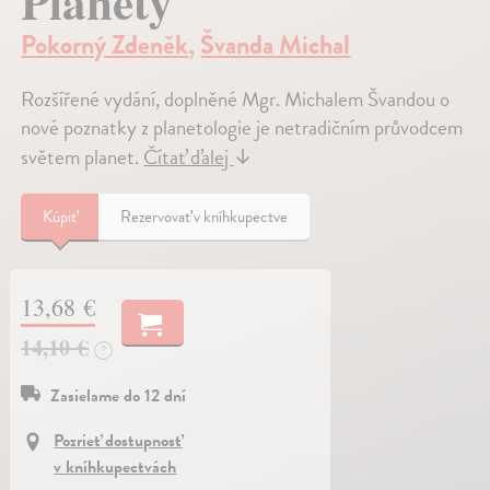
Planety
Pokorný Zdeněk
,
Švanda Michal
Rozšířené vydání, doplněné Mgr. Michalem Švandou o
nové poznatky z planetologie je netradičním průvodcem
světem planet.
Čítať ďalej
↓
Kúpiť
Rezervovať v kníhkupectve
13,68 €
14,10 €
?
Zasielame do 12 dní
Pozrieť dostupnosť
v kníhkupectvách