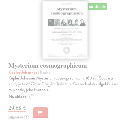
na sklade
Mysterium cosmographicum
Kepler Johannes
| Kniha
Kepler Johannes Mysterium cosmographicum, 160 str. Součástí
knihy je text: Omar Chajjám Traktát o důkazech úloh v algebře a al-
mukabale, jeho životopis.
Na sklade
?
29,68 €
30,60 €
?