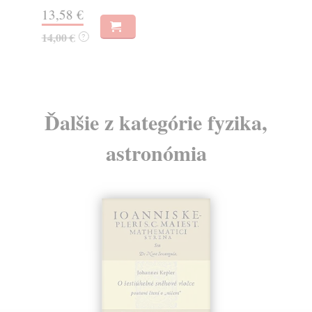
13
13,58 €
14
14,00 €
?
Ďalšie z kategórie fyzika,
astronómia