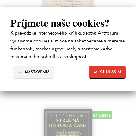
Príjmete naše cookies?
O šestiúhelné sněhové vločce
Kepler Johannes, Šolcová Alena
| Kniha
K prevádzke internetového kníhkupectva Artforum
Konečně máme možnost přečíst si v češtině kouzelné Keplerovo dílko
využívame cookies slúžiace na zabezpečenie a meranie
sepsané v Praze nejspíše roku 1610. Je to jistě hezký dárek, stejně
funkčnosti, marketingové účely a zaistenie vášho
jako kdysi byl před mnoha staletími tento novoroční pozdrav
autorovu…
maximálneho pohodlia a spokojnosti.
Zasielame do 12 dní
NASTAVENIA
SÚHLASÍM
4,56 €
4,70 €
?
na sklade