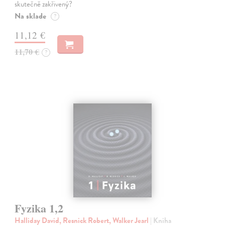
skutečně zakřivený?
Na sklade
?
11,12 €
11,70 €
?
Fyzika 1,2
Halliday David, Resnick Robert, Walker Jearl
| Kniha