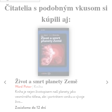
Čitatelia s podobným vkusom si
kúpili aj:
Život a smrt planety Země
S
Ward Peter
| Kniha
Duš
Kniha je nejen životopisem naší planety jako
Pub
vesmírného tělesa, ale i portrétem vzniku a vývoje
his
živo...
Za
Zasielame do 12 dní