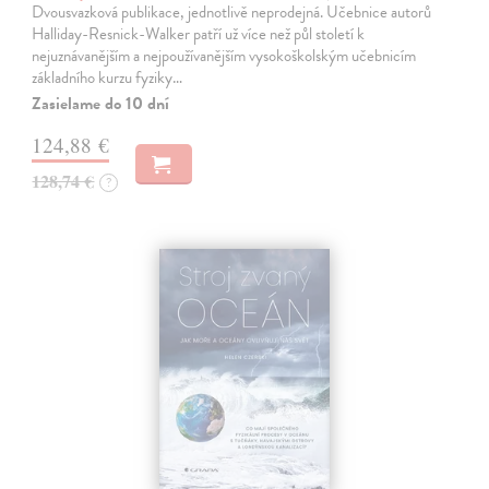
Dvousvazková publikace, jednotlivě neprodejná. Učebnice autorů
Halliday-Resnick-Walker patří už více než půl století k
nejuznávanějším a nejpoužívanějším vysokoškolským učebnicím
základního kurzu fyziky…
Zasielame do 10 dní
124,88 €
128,74 €
?