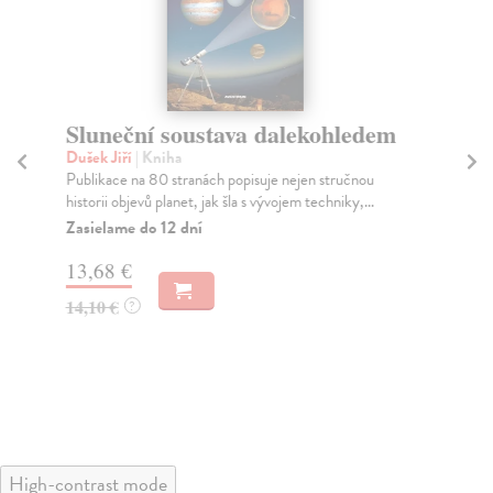
Sluneční soustava dalekohledem
A
o
Dušek Jiří
| Kniha
Publikace na 80 stranách popisuje nejen stručnou
Ga
historii objevů planet, jak šla s vývojem techniky,...
Záj
oče
Zasielame do 12 dní
rok.
13,68 €
Za
14,10 €
?
22
23
High-contrast mode