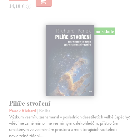
14,10 €
?
na sklade
Pilíře stvoření
Panek Richard
| Kniha
Výzkum vesmíru zaznamenal v posledních desetiletích velké úspěchy;
vděčíme za ně mimo jiné vesmírným dalekohledům, přístrojům
umístěným ve vesmírném prostoru a monitorujících viditelné i
neviditelné záření.…