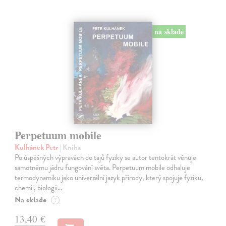
na sklade
Perpetuum mobile
Kulhánek Petr
| Kniha
Po úspěšných výpravách do tajů fyziky se autor tentokrát věnuje
samotnému jádru fungování světa. Perpetuum mobile odhaluje
termodynamiku jako univerzální jazyk přírody, který spojuje fyziku,
chemii, biologii…
Na sklade
?
13,40 €