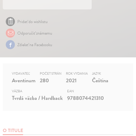
Pridať do wishlistu
Odporučiť známemu
Zdielať na Facebooku
VYDAVATEĽ
POČET STRÁN
ROK VYDANIA
JAZYK
Aventinum
280
2021
Čeština
VÄZBA
EAN
Tvrdá väzba / Hardback
9788074421310
O TITULE