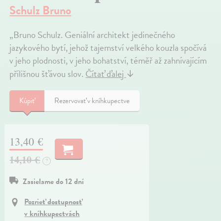
Schulz Bruno
„Bruno Schulz. Geniální architekt jedinečného
jazykového bytí, jehož tajemství velkého kouzla spočívá
v jeho plodnosti, v jeho bohatství, téměř až zahnívajícím
přílišnou šťávou slov.
Čítať ďalej
↓
Kúpiť
Rezervovať v kníhkupectve
13,40 €
14,10 €
?
Zasielame do 12 dní
Pozrieť dostupnosť
v kníhkupectvách