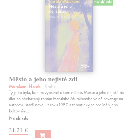
na sklade
Město a jeho nejisté zdi
Murakami Haruki
| Kniha
Ty jsi to byla, kdo mi vyprávěl o tom městě. Město a jeho nejisté zdi –
dlouho očekávaný román Harukiho Murakamiho volně navazuje na
autorovu starší novelu z roku 1980 a tematicky se prolíná s jeho
kultovním…
Na sklade
31,21 €