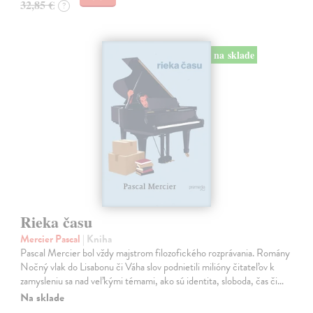
32,85 €
?
na sklade
Rieka času
Mercier Pascal
| Kniha
Pascal Mercier bol vždy majstrom filozofického rozprávania. Romány
Nočný vlak do Lisabonu či Váha slov podnietili milióny čitateľov k
zamysleniu sa nad veľkými témami, ako sú identita, sloboda, čas či…
Na sklade