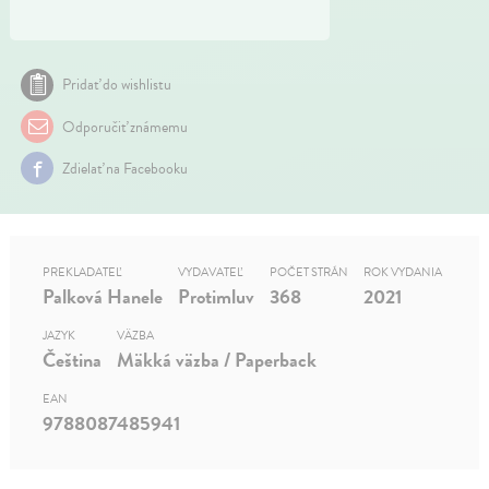
Pridať do wishlistu
Odporučiť známemu
Zdielať na Facebooku
PREKLADATEĽ
VYDAVATEĽ
POČET STRÁN
ROK VYDANIA
Palková Hanele
Protimluv
368
2021
JAZYK
VÄZBA
Čeština
Mäkká väzba / Paperback
EAN
9788087485941