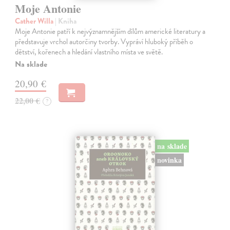
Moje Antonie
Cather Willa
| Kniha
Moje Antonie patří k nejvýznamnějším dílům americké literatury a
představuje vrchol autorčiny tvorby. Vypráví hluboký příběh o
dětství, kořenech a hledání vlastního místa ve světě.
Na sklade
20,90 €
22,00 €
?
na sklade
novinka