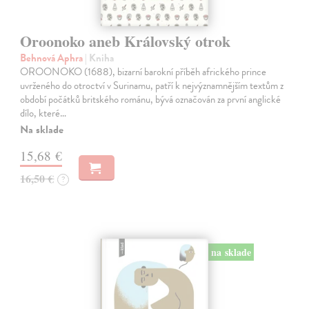
Oroonoko aneb Královský otrok
Behnová Aphra
| Kniha
OROONOKO (1688), bizarní barokní příběh afrického prince
uvrženého do otroctví v Surinamu, patří k nejvýznamnějším textům z
období počátků britského románu, bývá označován za první anglické
dílo, které…
Na sklade
15,68 €
16,50 €
?
na sklade