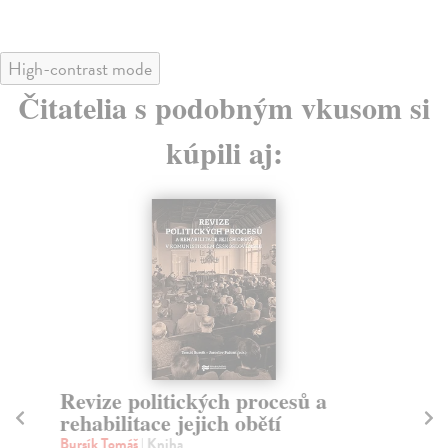
High-contrast mode
Čitatelia s podobným vkusom si
kúpili aj:
Revize politických procesů a
P
rehabilitace jejich obětí
ob
v
Bursík Tomáš
| Kniha