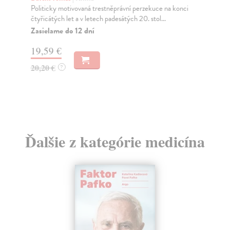
lé
Politicky motivovaná trestněprávní perzekuce na konci
čtyřicátých let a v letech padesátých 20. stol...
Slá
Zasielame do 12 dní
Pře
spo
19,59 €
Za
20,20 €
?
7,
8,
Ďalšie z kategórie medicína