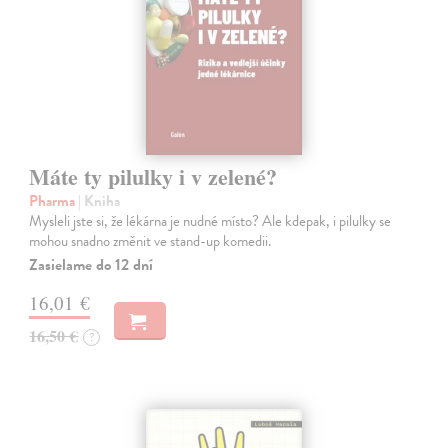
Máte ty pilulky i v zelené?
Pharma
| Kniha
Mysleli jste si, že lékárna je nudné místo? Ale kdepak, i pilulky se
mohou snadno změnit ve stand-up komedii.
Zasielame do 12 dní
16,01 €
16,50 €
?