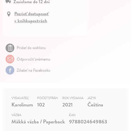
Zasielame do 12 dní
Pozrieť dostupnosť
v kníhkupectvách
Pridať do wishlistu
Odporučiť známemu
Zdielať na Facebooku
VYDAVATEĽ
POČET STRÁN
ROK VYDANIA
JAZYK
Karolinum
102
2021
Čeština
VÄZBA
EAN
Mäkká väzba / Paperback
9788024649863