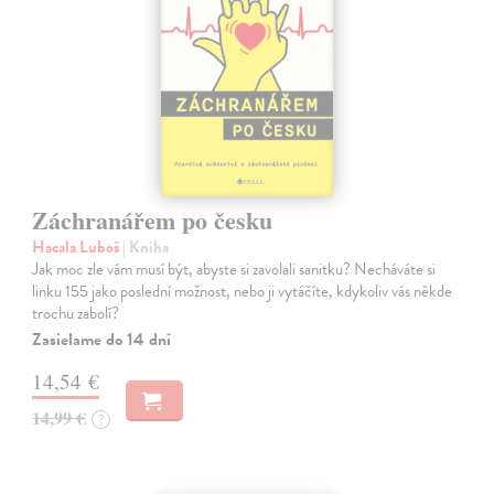
Záchranářem po česku
Hacala Luboš
| Kniha
Jak moc zle vám musí být, abyste si zavolali sanitku? Necháváte si
linku 155 jako poslední možnost, nebo ji vytáčíte, kdykoliv vás někde
trochu zabolí?
Zasielame do 14 dní
14,54 €
14,99 €
?