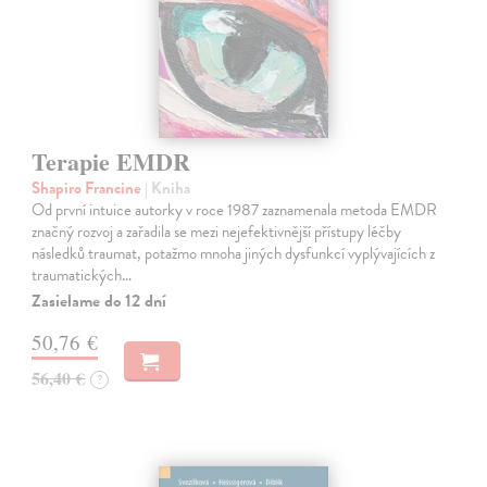
Terapie EMDR
Shapiro Francine
| Kniha
Od první intuice autorky v roce 1987 zaznamenala metoda EMDR
značný rozvoj a zařadila se mezi nejefektivnější přístupy léčby
následků traumat, potažmo mnoha jiných dysfunkcí vyplývajících z
traumatických…
Zasielame do 12 dní
50,76 €
56,40 €
?