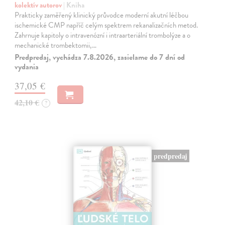
kolektív autorov
| Kniha
Prakticky zaměřený klinický průvodce moderní akutní léčbou
ischemické CMP napříč celým spektrem rekanalizačních metod.
Zahrnuje kapitoly o intravenózní i intraarteriální trombolýze a o
mechanické trombektomii,…
Predpredaj, vychádza 7.8.2026, zasielame do 7 dní od
vydania
37,05 €
42,10 €
?
predpredaj