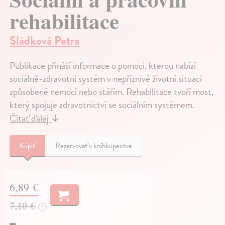
rehabilitace
Sládková Petra
Publikace přináší informace o pomoci, kterou nabízí
sociálně-zdravotní systém v nepříznivé životní situaci
způsobené nemocí nebo stářím. Rehabilitace tvoří most,
který spojuje zdravotnictví se sociálním systémem.
Čítať ďalej
↓
Kúpiť
Rezervovať v kníhkupectve
6,89 €
7,10 €
?