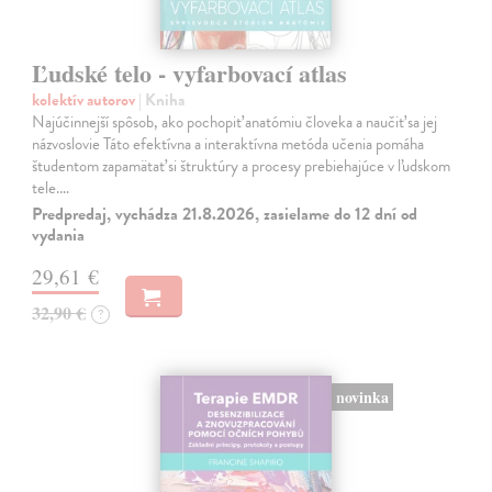
Ľudské telo - vyfarbovací atlas
kolektív autorov
| Kniha
Najúčinnejší spôsob, ako pochopiť anatómiu človeka a naučiť sa jej
názvoslovie Táto efektívna a interaktívna metóda učenia pomáha
študentom zapamätať si štruktúry a procesy prebiehajúce v ľudskom
tele.…
Predpredaj, vychádza 21.8.2026, zasielame do 12 dní od
vydania
29,61 €
32,90 €
?
novinka