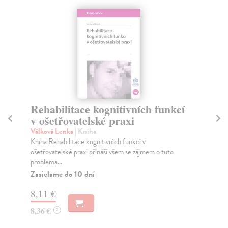
Rehabilitace kognitivních funkcí
J
v ošetřovatelské praxi
Dv
Aut
Válková Lenka
| Kniha
rám
Kniha Rehabilitace kognitivních funkcí v
ošetřovatelské praxi přináší všem se zájmem o tuto
Za
problema...
13
Zasielame do 10 dní
14
8,11 €
8,36 €
?