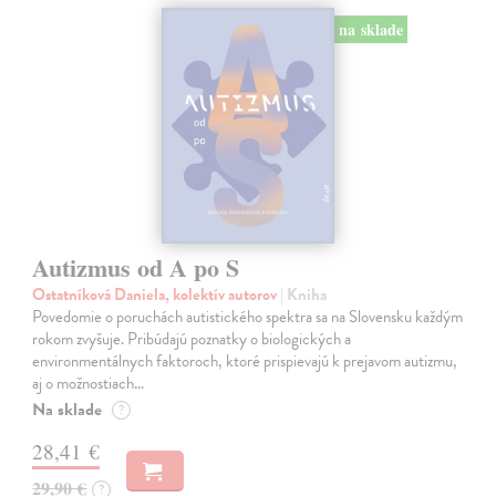
na sklade
Autizmus od A po S
Ostatníková Daniela, kolektív autorov
| Kniha
Povedomie o poruchách autistického spektra sa na Slovensku každým
rokom zvyšuje. Pribúdajú poznatky o biologických a
environmentálnych faktoroch, ktoré prispievajú k prejavom autizmu,
aj o možnostiach…
Na sklade
?
28,41 €
29,90 €
?