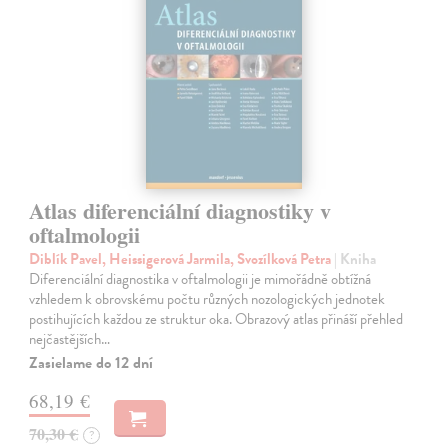
Atlas diferenciální diagnostiky v
oftalmologii
Diblík Pavel, Heissigerová Jarmila, Svozílková Petra
| Kniha
Diferenciální diagnostika v oftalmologii je mimořádně obtížná
vzhledem k obrovskému počtu různých nozologických jednotek
postihujících každou ze struktur oka. Obrazový atlas přináší přehled
nejčastějších…
Zasielame do 12 dní
68,19 €
70,30 €
?