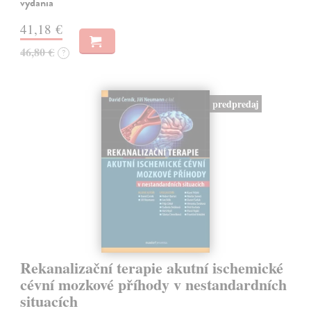
vydania
41,18 €
46,80 €
?
predpredaj
Rekanalizační terapie akutní ischemické
cévní mozkové příhody v nestandardních
situacích