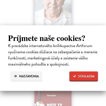
Faktor Pafko
Príjmete naše cookies?
Kadlecová Kateřina, Pafko Pavel
| Kniha
Profesor Pavel Pafko letos oslavil pětaosmdesátiny a za pár měsíců
K prevádzke internetového kníhkupectva Artforum
šedesát let v témže zaměstnání, totiž jako břišní a hrudní chirurg III.
využívame cookies slúžiace na zabezpečenie a meranie
chirurgické kliniky 1. lékařské fakulty Univerzity Karlovy v Praze.…
Zasielame do 12 dní
funkčnosti, marketingové účely a zaistenie vášho
maximálneho pohodlia a spokojnosti.
15,91 €
16,40 €
?
NASTAVENIA
SÚHLASÍM