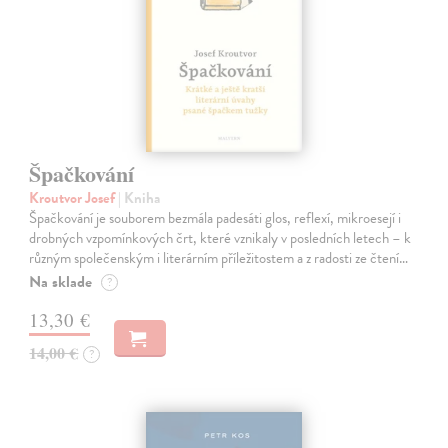
Špačkování
Kroutvor Josef
| Kniha
Špačkování je souborem bezmála padesáti glos, reflexí, mikroesejí i
drobných vzpomínkových črt, které vznikaly v posledních letech – k
různým společenským i literárním příležitostem a z radosti ze čtení…
Na sklade
?
13,30 €
14,00 €
?