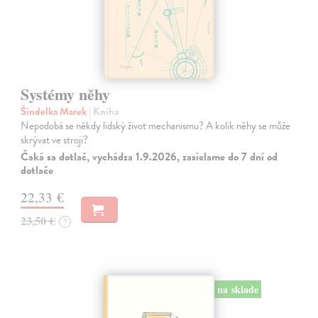
Systémy něhy
Šindelka Marek
| Kniha
Nepodobá se někdy lidský život mechanismu? A kolik něhy se může
skrývat ve stroji?
Čaká sa dotlač, vychádza 1.9.2026, zasielame do 7 dní od
dotlače
22,33 €
23,50 €
?
na sklade