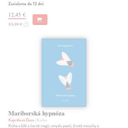
Zasielame do 12 dní
12,45 €
13,10 €
?
Mariborská hypnóza
Kaprálová Dora
| Kniha
Kniha o bílé a černé magii, smyslu psaní, životě mouchy a