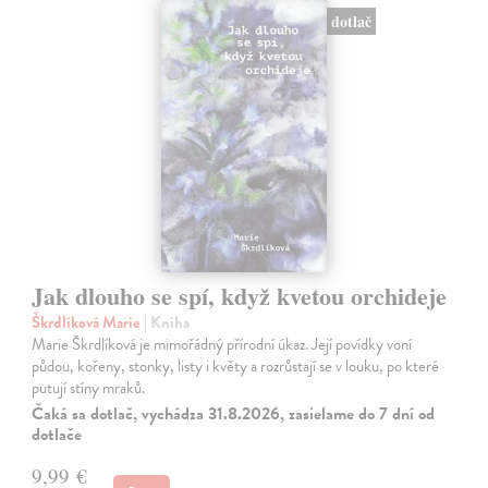
dotlač
Jak dlouho se spí, když kvetou orchideje
Škrdlíková Marie
| Kniha
Marie Škrdlíková je mimořádný přírodní úkaz. Její povídky voní
půdou, kořeny, stonky, listy i květy a rozrůstají se v louku, po které
putují stíny mraků.
Čaká sa dotlač, vychádza 31.8.2026, zasielame do 7 dní od
dotlače
9,99 €