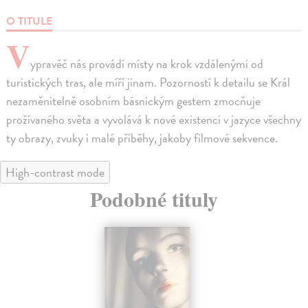
O TITULE
V
ypravěč nás provádí místy na krok vzdálenými od
turistických tras, ale míří jinam. Pozorností k detailu se Král
nezaměnitelně osobním básnickým gestem zmocňuje
prožívaného světa a vyvolává k nové existenci v jazyce všechny
ty obrazy, zvuky i malé příběhy, jakoby filmové sekvence.
High-contrast mode
Podobné tituly