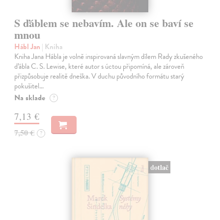
S ďáblem se nebavím. Ale on se baví se
mnou
Hábl Jan
| Kniha
Kniha Jana Hábla je volně inspirovaná slavným dílem Rady zkušeného
ďábla C. S. Lewise, které autor s úctou připomíná, ale zároveň
přizpůsobuje realitě dneška. V duchu původního formátu starý
pokušitel…
Na sklade
?
7,13 €
7,50 €
?
dotlač