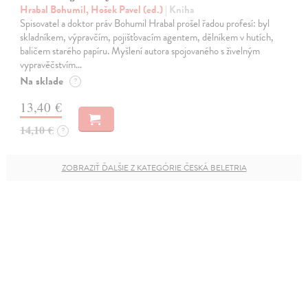
Hrabal Bohumil, Hošek Pavel (ed.)
| Kniha
Spisovatel a doktor práv Bohumil Hrabal prošel řadou profesí: byl
skladníkem, výpravčím, pojišťovacím agentem, dělníkem v hutích,
baličem starého papíru. Myšlení autora spojovaného s živelným
vypravěčstvím…
Na sklade
?
13,40 €
14,10 €
?
ZOBRAZIŤ ĎALŠIE Z KATEGÓRIE ČESKÁ BELETRIA