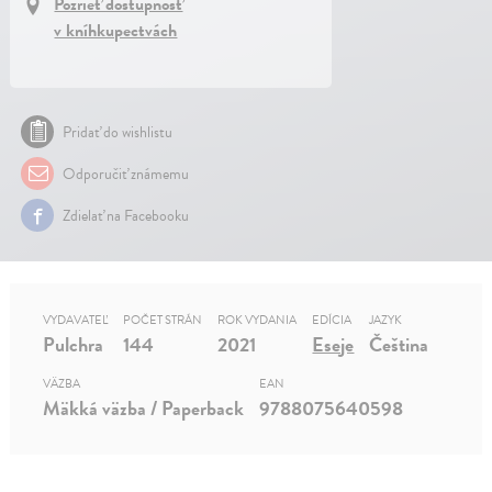
Pozrieť dostupnosť
v kníhkupectvách
Pridať do wishlistu
Odporučiť známemu
Zdielať na Facebooku
VYDAVATEĽ
POČET STRÁN
ROK VYDANIA
EDÍCIA
JAZYK
Pulchra
144
2021
Eseje
Čeština
VÄZBA
EAN
Mäkká väzba / Paperback
9788075640598