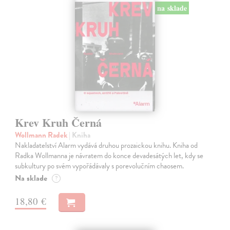
na sklade
Krev Kruh Černá
Wollmann Radek
| Kniha
Nakladatelství Alarm vydává druhou prozaickou knihu. Kniha od
Radka Wollmanna je návratem do konce devadesátých let, kdy se
subkultury po svém vypořádávaly s porevolučním chaosem.
Na sklade
?
18,80 €