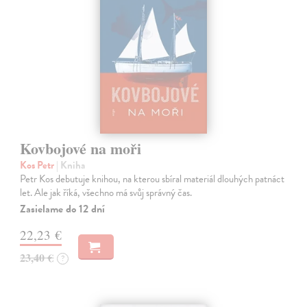
Kovbojové na moři
Kos Petr
| Kniha
Petr Kos debutuje knihou, na kterou sbíral materiál dlouhých patnáct
let. Ale jak říká, všechno má svůj správný čas.
Zasielame do 12 dní
22,23 €
23,40 €
?