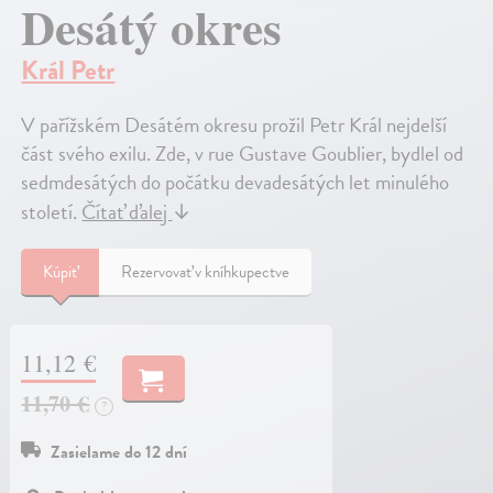
Desátý okres
Král Petr
V pařížském Desátém okresu prožil Petr Král nejdelší
část svého exilu. Zde, v rue Gustave Goublier, bydlel od
sedmdesátých do počátku devadesátých let minulého
století.
Čítať ďalej
↓
Kúpiť
Rezervovať v kníhkupectve
11,12 €
11,70 €
?
Zasielame do 12 dní