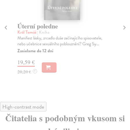
Úterní poledne
D
Král Tomáš
| Kniha
Tře
Manifest lásky, zrcadlo duše začínajícího spisovatele,
Kni
nebo učebnice sexuálního poblouznění? Greg Sy...
pos
Zasielame do 12 dní
Za
19,59 €
17
20,20 €
18
?
High-contrast mode
Čitatelia s podobným vkusom si