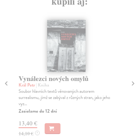
kúpili aj:
Vynálezci nových omylů
E
u
Král Petr
| Kniha
o
Soubor hlavních textů věnovaných autorem
surrealismu, jímž se zabýval z různých stran, jako jeho
Ven
vyz...
Inv
Zasielame do 12 dní
býv
Za
13,40 €
11
14,10 €
?