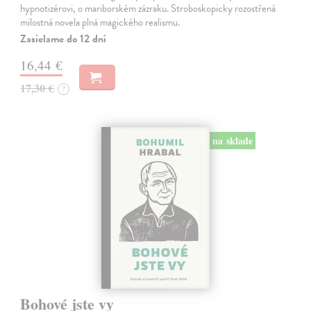
hypnotizérovi, o mariborském zázraku. Stroboskopicky rozostřená
milostná novela plná magického realismu.
Zasielame do 12 dní
16,44 €
17,30 €
?
na sklade
Bohové jste vy