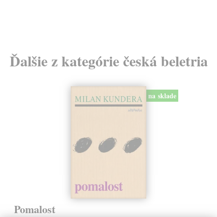
11
Ďalšie z kategórie česká beletria
na sklade
Pomalost