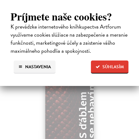
Kundera Milan
| Kniha
Pomalost, chronologicky první ze čtyř románů Milana Kundery
Príjmete naše cookies?
napsaných francouzsky, vychází v českém překladu Anny
Kareninové. Vydávání Kunderových románů v českém jazyce se
K prevádzke internetového kníhkupectva Artforum
uzavírá.
využívame cookies slúžiace na zabezpečenie a meranie
Na sklade
?
funkčnosti, marketingové účely a zaistenie vášho
14,73 €
maximálneho pohodlia a spokojnosti.
15,50 €
?
NASTAVENIA
SÚHLASÍM
na sklade