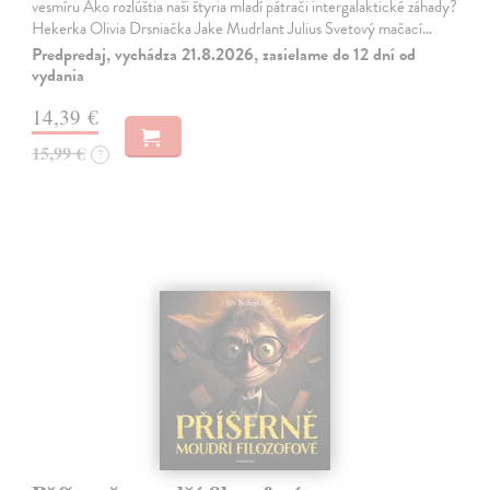
vesmíru Ako rozlúštia naši štyria mladí pátrači intergalaktické záhady?
Hekerka Olivia Drsniačka Jake Mudrlant Julius Svetový mačací…
Predpredaj, vychádza 21.8.2026, zasielame do 12 dní od
vydania
14,39 €
15,99 €
?