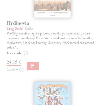
Hrdinovia
Long David
| Kniha
Prečítajte si ohromujúce príbehy o odvážnych zvieratách, ktoré
ovplyvnili naše dejiny! Počuli ste už o oslíkovi – štvornohej sanitke,
medveďovi, ktorý nosil bomby, či o psovi, ktorý zomrel na zlomené
srdce?…
Na sklade
?
24,15 €
24,90 €
?