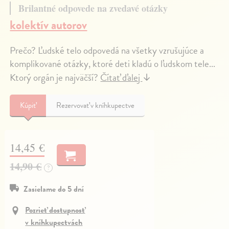
Brilantné odpovede na zvedavé otázky
kolektív autorov
Prečo? Ľudské telo odpovedá na všetky vzrušujúce a
komplikované otázky, ktoré deti kladú o ľudskom tele...
Ktorý orgán je najväčší?
Čítať ďalej
↓
Kúpiť
Rezervovať v kníhkupectve
14,45 €
14,90 €
?
Zasielame do 5 dní
Pozrieť dostupnosť
v kníhkupectvách