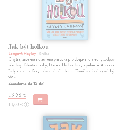
Jak být holkou
Longová Hayley
| Kniha
Chytrá, zábavná a otevřená příručka pro dospívající slečny zodpoví
všechny důležité otázky, které si kladou dívky v pubertě. Autorka
řady knih pro dívky, původně učitelka, upřímně a vtipně vysvětluje
vše…
Zasielame do 12 dní
13,58 €
14,00 €
?