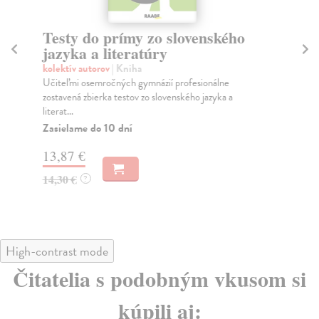
Testy do prímy zo slovenského
E
jazyka a literatúry
ja
kolektív autorov
| Kniha
kol
Učiteľmi osemročných gymnázií profesionálne
Ako
zostavená zbierka testov zo slovenského jazyka a
Do
literat...
16
Zasielame do 10 dní
16
13,87 €
14,30 €
?
High-contrast mode
Čitatelia s podobným vkusom si
kúpili aj: