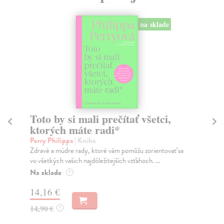
na sklade
Toto by si mali prečítať všetci,
Ľ
ktorých máte radi*
Gi
Aut
Perry Philippa
| Kniha
pri
Zdravé a múdre rady, ktoré vám pomôžu zorientovať sa
vo všetkých vašich najdôležitejších vzťahoch. ...
Do
Na sklade
?
14
14,16 €
14
14,90 €
?