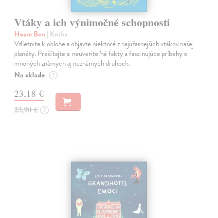
Vtáky a ich výnimočné schopnosti
Hoare Ben
| Kniha
Vzlietnite k oblohe a objavte niektoré z najúžasnejších vtákov našej
planéty. Prečítajte si neuveriteľné fakty a fascinujúce príbehy o
mnohých známych aj neznámych druhoch.
Na sklade
?
23,18 €
23,90 €
?