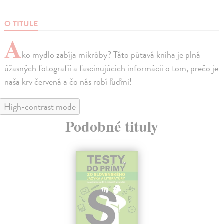
O TITULE
A
ko mydlo zabíja mikróby? Táto pútavá kniha je plná
úžasných fotografií a fascinujúcich informácii o tom, prečo je
naša krv červená a čo nás robí ľuďmi!
High-contrast mode
Podobné tituly