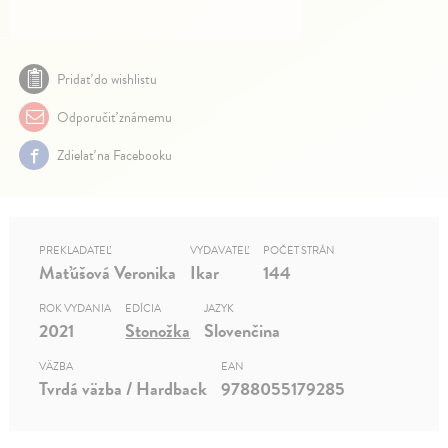
Pridať do wishlistu
Odporučiť známemu
Zdielať na Facebooku
PREKLADATEĽ
VYDAVATEĽ
POČET STRÁN
Maťúšová Veronika
Ikar
144
ROK VYDANIA
EDÍCIA
JAZYK
2021
Stonožka
Slovenčina
VÄZBA
EAN
Tvrdá väzba / Hardback
9788055179285