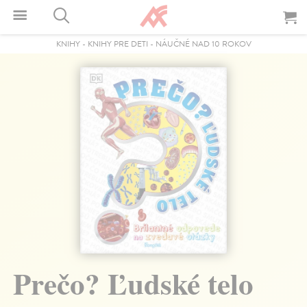
KNIHY
-
KNIHY PRE DETI
-
NÁUČNÉ NAD 10 ROKOV
Prečo? Ľudské telo