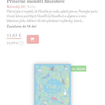
Příšerně moudří filozofové
Beňovský Jiří
| Kniha
Pokud jste si mysleli, že filozofie je nuda, spletli jste se. Poznejte partu
třiceti lehce potrhlých filozofů (a filozofku) a užijete si s nimi
bláznivou jízdu, během níž vám představí myšlenky, které…
Zasielame do 14 dní
11,63 €
11,99 €
?
na sklade