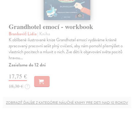
Grandhotel emocí - workbook
Branković Lidia
| Kniha
K oblíbené ilustrované knize Grandhotel emocí vydáváme krásně
zpracovaný pracovní sešit plný cvičení, aby nám pomohl přemýšlet o
vlastních pocitech a mluvit o nich. Zve děti k objevování světa pocitů
hravou…
Zasielame do 12 dní
17,75 €
18,30 €
?
ZOBRAZIŤ ĎALŠIE Z KATEGÓRIE NÁUČNÉ KNIHY PRE DETI NAD 10 ROKOV