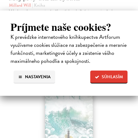
Millard Will
| Kniha
V bohato ilustrovanej príručke nájdu mladí záujemcovia všetky
dôležité informácie, ktoré budú potrebovať, kým sa vydajú na svoju
Príjmete naše cookies?
prvú rybačku. Autor knihy Will Millard, skúsený rybár, cestovateľ a
moderátor…
K prevádzke internetového kníhkupectva Artforum
Na sklade
?
využívame cookies slúžiace na zabezpečenie a meranie
13,90 €
funkčnosti, marketingové účely a zaistenie vášho
14,95 €
?
maximálneho pohodlia a spokojnosti.
NASTAVENIA
SÚHLASÍM