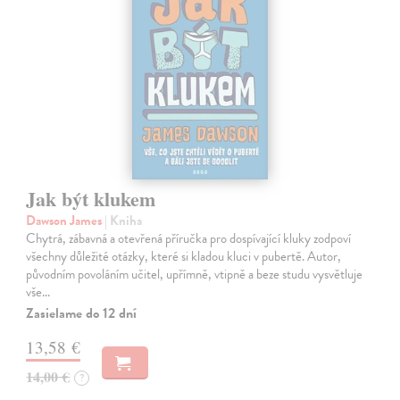
Jak být klukem
Dawson James
| Kniha
Chytrá, zábavná a otevřená příručka pro dospívající kluky zodpoví
všechny důležité otázky, které si kladou kluci v pubertě. Autor,
původním povoláním učitel, upřímně, vtipně a beze studu vysvětluje
vše…
Zasielame do 12 dní
13,58 €
14,00 €
?