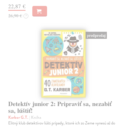
22,87 €
26,90 €
?
predpredaj
Detektív junior 2: Pripraviť sa, nezabiť
sa, lúštiť!
Karber G.T.
| Kniha
Elitný klub detektívov lúšti prípady, ktoré ich zo Zeme vynesú až do