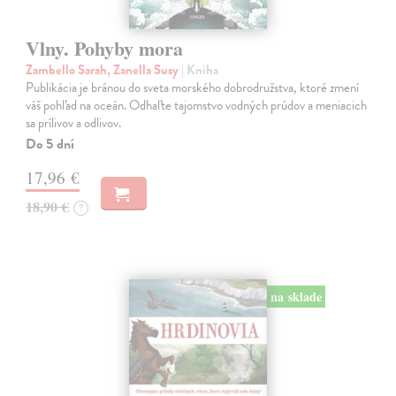
Vlny. Pohyby mora
Zambello Sarah, Zanella Susy
| Kniha
Publikácia je bránou do sveta morského dobrodružstva, ktoré zmení
váš pohľad na oceán. Odhaľte tajomstvo vodných prúdov a meniacich
sa prílivov a odlivov.
Do 5 dní
17,96 €
18,90 €
?
na sklade