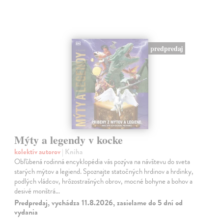
predpredaj
Mýty a legendy v kocke
kolektív autorov
| Kniha
Obľúbená rodinná encyklopédia vás pozýva na návštevu do sveta
starých mýtov a legiend. Spoznajte statočných hrdinov a hrdinky,
podlých vládcov, hrôzostrašných obrov, mocné bohyne a bohov a
desivé monštrá…
Predpredaj, vychádza 11.8.2026, zasielame do 5 dní od
vydania