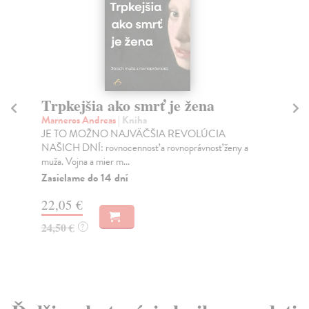
Trpkejšia ako smrť je žena
P
Marneros Andreas
| Kniha
Bor
JE TO MOŽNO NAJVÄČŠIA REVOLÚCIA
Tát
NAŠICH DNÍ: rovnocennosť a rovnoprávnosť ženy a
Bor
muža. Vojna a mier m...
Na
Zasielame do 14 dní
18
22,05 €
19
24,50 €
?