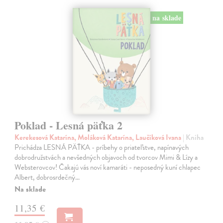
na sklade
Poklad - Lesná päťka 2
Kerekesová Katarína, Moláková Katarína, Laučíková Ivana
| Kniha
Prichádza LESNÁ PÄŤKA - príbehy o priateľstve, napínavých
dobrodružstvách a nevšedných objavoch od tvorcov Mimi & Lízy a
Websterovcov! Čakajú vás noví kamaráti - neposedný kuní chlapec
Albert, dobrosrdečný…
Na sklade
11,35 €