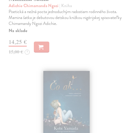
Adichie Chimamanda Ngozi
| Kniha
Poetická a nežná pocta jednoduchým radostiam rodinného života.
Mamina šatka je debutovou detskou knižkou nigérijskej spisovateľky
Chimamandy Ngozi Adichie.
Na sklade
14,25 €
15,00 €
?