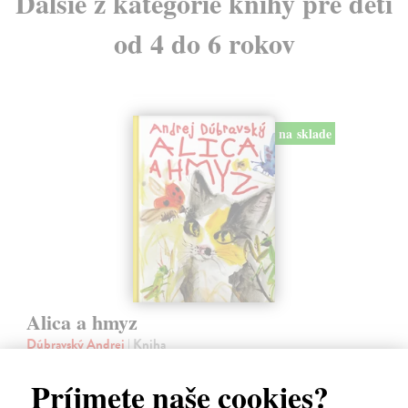
Ďalšie z kategórie knihy pre deti
od 4 do 6 rokov
na sklade
Alica a hmyz
Dúbravský Andrej
| Kniha
Alica je zvedavá mačka, ktorá býva so zvedavým Andrejom. Obaja sú
fascinovaní ríšou hmyzu.
Príjmete naše cookies?
Na sklade