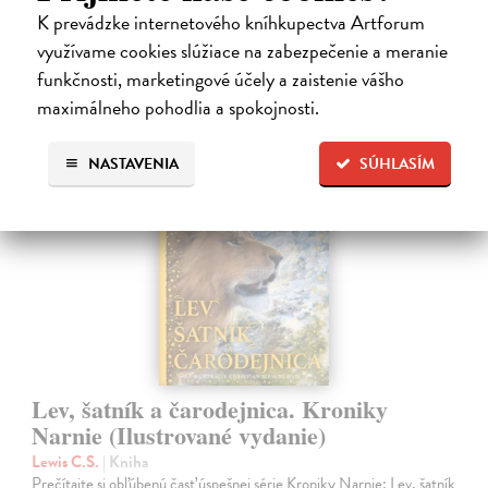
K prevádzke internetového kníhkupectva Artforum
28,03 €
využívame cookies slúžiace na zabezpečenie a meranie
28,90 €
?
funkčnosti, marketingové účely a zaistenie vášho
maximálneho pohodlia a spokojnosti.
NASTAVENIA
SÚHLASÍM
na sklade
Lev, šatník a čarodejnica. Kroniky
Narnie (Ilustrované vydanie)
Lewis C.S.
| Kniha
Prečítajte si obľúbenú časť úspešnej série Kroniky Narnie: Lev, šatník