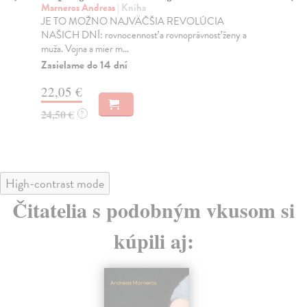
Marneros Andreas
| Kniha
Bor
JE TO MOŽNO NAJVÄČŠIA REVOLÚCIA
Tát
NAŠICH DNÍ: rovnocennosť a rovnoprávnosť ženy a
Bor
muža. Vojna a mier m...
Na
Zasielame do 14 dní
18
22,05 €
19
24,50 €
?
High-contrast mode
Čitatelia s podobným vkusom si
kúpili aj: