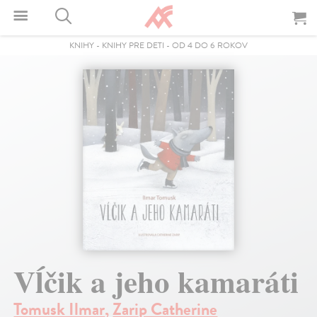
KNIHY
-
KNIHY PRE DETI
-
OD 4 DO 6 ROKOV
Vĺčik a jeho kamaráti
Tomusk Ilmar
,
Zarip Catherine