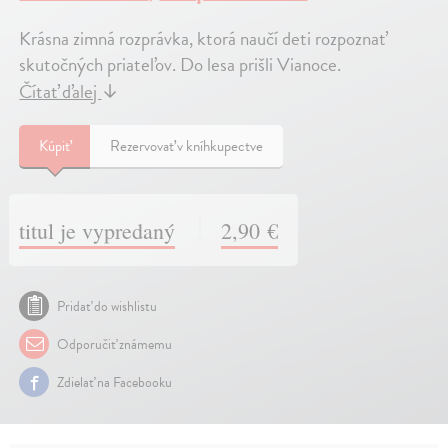
Krásna zimná rozprávka, ktorá naučí deti rozpoznať
skutočných priateľov. Do lesa prišli Vianoce.
Čítať ďalej
↓
Kúpiť
Rezervovať v kníhkupectve
titul je vypredaný
2,90 €
Pridať do wishlistu
Odporučiť známemu
Zdielať na Facebooku