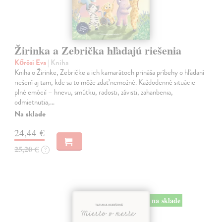
Žirinka a Zebrička hľadajú riešenia
Kőrösi Eva
| Kniha
Kniha o Žirinke, Zebričke a ich kamarátoch prináša príbehy o hľadaní
riešení aj tam, kde sa to môže zdať nemožné. Každodenné situácie
plné emócií – hnevu, smútku, radosti, závisti, zahanbenia,
odmietnutia,…
Na sklade
24,44 €
25,20 €
?
na sklade