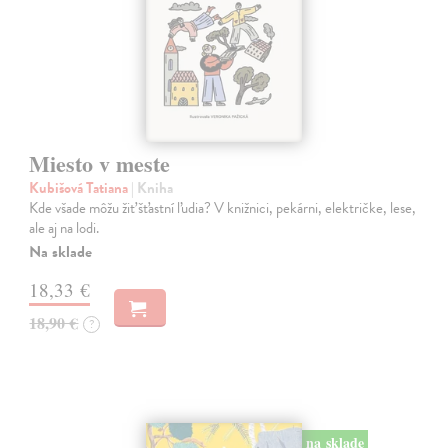
Miesto v meste
Kubišová Tatiana
| Kniha
Kde všade môžu žiť šťastní ľudia? V knižnici, pekárni, električke, lese,
ale aj na lodi.
Na sklade
18,33 €
18,90 €
?
na sklade