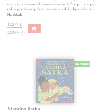
a čarodejnica v novom ilustrovanom vydaní. V Európe zúri vojna a
rodičia posielajú svoje deti z Londýna na vidiek, aby ich chránili…
Na sklade
12,04 €
12,95 €
?
na sklade
Mamina šatka