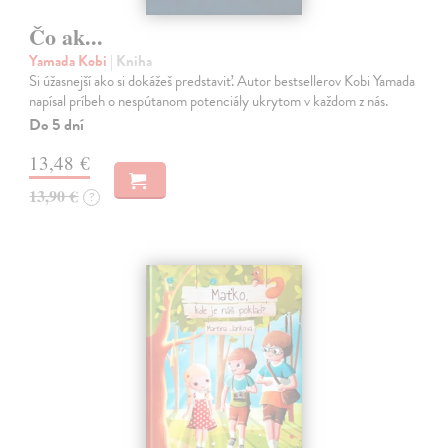
Čo ak...
Yamada Kobi
| Kniha
Si úžasnejší ako si dokážeš predstaviť. Autor bestsellerov Kobi Yamada
napísal príbeh o nespútanom potenciály ukrytom v každom z nás.
Do 5 dní
13,48 €
13,90 €
?