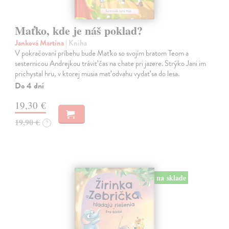
Maťko, kde je náš poklad?
Janková Martina
| Kniha
V pokračovaní príbehu bude Maťko so svojím bratom Teom a
sesternicou Andrejkou tráviť čas na chate pri jazere. Strýko Jani im
prichystal hru, v ktorej musia mať odvahu vydať sa do lesa.
Do 4 dní
19,30 €
19,90 €
?
na sklade