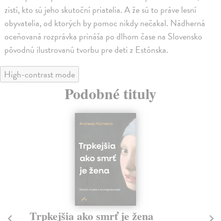
zistí, kto sú jeho skutoční priatelia. A že sú to práve lesní
obyvatelia, od ktorých by pomoc nikdy nečakal. Nádherná
oceňovaná rozprávka prináša po dlhom čase na Slovensko
pôvodnú ilustrovanú tvorbu pre deti z Estónska.
High-contrast mode
Podobné tituly
Trpkejšia ako smrť je žena
P