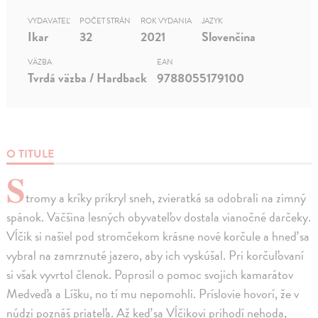
VYDAVATEĽ
POČET STRÁN
ROK VYDANIA
JAZYK
Ikar
32
2021
Slovenčina
VÄZBA
EAN
Tvrdá väzba / Hardback
9788055179100
O TITULE
S
tromy a kríky prikryl sneh, zvieratká sa odobrali na zimný
spánok. Väčšina lesných obyvateľov dostala vianočné darčeky.
Vĺčik si našiel pod stromčekom krásne nové korčule a hneď sa
vybral na zamrznuté jazero, aby ich vyskúšal. Pri korčuľovaní
si však vyvrtol členok. Poprosil o pomoc svojich kamarátov
Medveďa a Líšku, no tí mu nepomohli. Príslovie hovorí, že v
núdzi poznáš priateľa. Až keď sa Vĺčikovi prihodí nehoda,