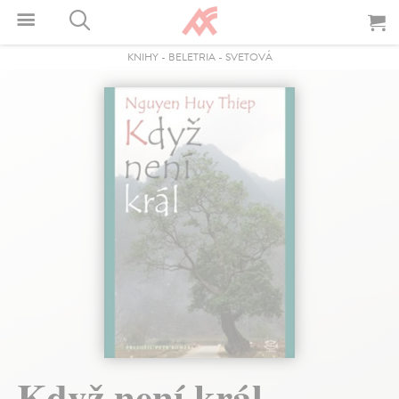
KNIHY
-
BELETRIA
-
SVETOVÁ
Když není král