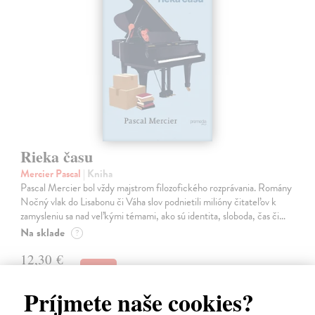
Rieka času
Mercier Pascal
| Kniha
Pascal Mercier bol vždy majstrom filozofického rozprávania. Romány
Nočný vlak do Lisabonu či Váha slov podnietili milióny čitateľov k
zamysleniu sa nad veľkými témami, ako sú identita, sloboda, čas či…
Na sklade
?
12,30 €
12,95 €
?
Príjmete naše cookies?