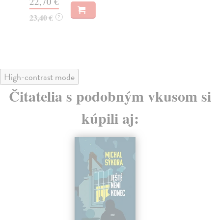
22,70 €
19
23,40 €
20
?
High-contrast mode
Čitatelia s podobným vkusom si
kúpili aj: