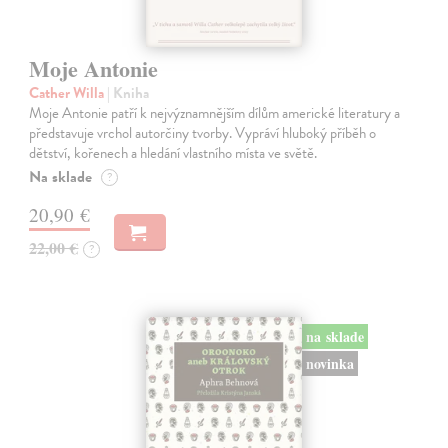
Moje Antonie
Cather Willa
| Kniha
Moje Antonie patří k nejvýznamnějším dílům americké literatury a
představuje vrchol autorčiny tvorby. Vypráví hluboký příběh o
dětství, kořenech a hledání vlastního místa ve světě.
Na sklade
?
20,90 €
22,00 €
?
na sklade
novinka