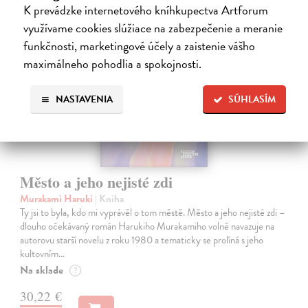
K prevádzke internetového kníhkupectva Artforum
na sklade
využívame cookies slúžiace na zabezpečenie a meranie
novinka
funkčnosti, marketingové účely a zaistenie vášho
maximálneho pohodlia a spokojnosti.
NASTAVENIA
SÚHLASÍM
Město a jeho nejisté zdi
Murakami Haruki
| Kniha
Ty jsi to byla, kdo mi vyprávěl o tom městě. Město a jeho nejisté zdi –
dlouho očekávaný román Harukiho Murakamiho volně navazuje na
autorovu starší novelu z roku 1980 a tematicky se prolíná s jeho
kultovním…
Na sklade
?
30,22 €