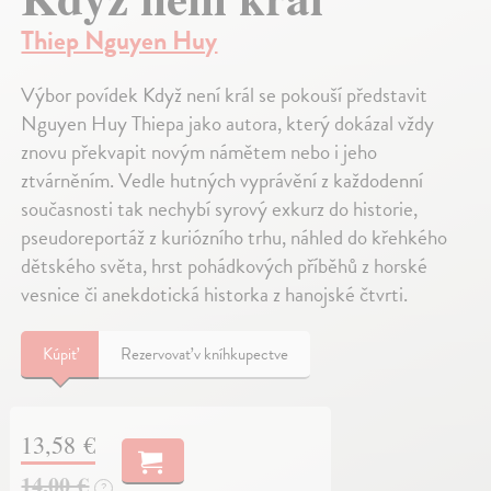
Thiep Nguyen Huy
Výbor povídek Když není král se pokouší představit
Nguyen Huy Thiepa jako autora, který dokázal vždy
znovu překvapit novým námětem nebo i jeho
ztvárněním. Vedle hutných vyprávění z každodenní
současnosti tak nechybí syrový exkurz do historie,
pseudoreportáž z kuriózního trhu, náhled do křehkého
dětského světa, hrst pohádkových příběhů z horské
vesnice či anekdotická historka z hanojské čtvrti.
Kúpiť
Rezervovať v kníhkupectve
13,58 €
14,00 €
?