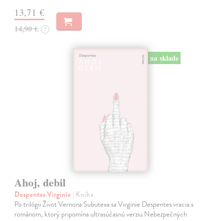
13,71 €
14,90 €
?
na sklade
Ahoj, debil
Despentes Virginie
| Kniha
Po trilógii Život Vernona Subutexa sa Virginie Despentes vracia s
románom, ktorý pripomína ultrasúčasnú verziu Nebezpečných