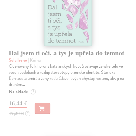
Dal jsem ti oči, a tys je upřela do temnot
Sola Irene
| Kniha
Oceňovaný folk horor z katalánských kopců oslavuje ženské tělo ve
všech podobách a rozbíjí stereotypy o ženské identitě. Stařičká
Bernadeta umírá a ženy rodu Clavellových chystají hostinu, aby ji na
druhém…
Na sklade
?
16,44 €
17,30 €
?