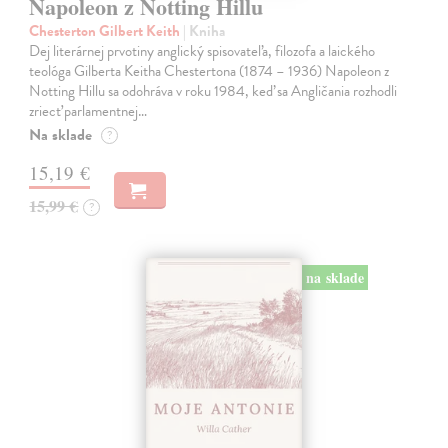
Napoleon z Notting Hillu
Chesterton Gilbert Keith
| Kniha
Dej literárnej prvotiny anglický spisovateľa, filozofa a laického
teológa Gilberta Keitha Chestertona (1874 – 1936) Napoleon z
Notting Hillu sa odohráva v roku 1984, keď sa Angličania rozhodli
zriecť parlamentnej…
Na sklade
?
15,19 €
15,99 €
?
na sklade