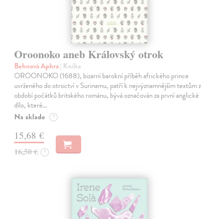
Oroonoko aneb Královský otrok
Behnová Aphra
| Kniha
OROONOKO (1688), bizarní barokní příběh afrického prince
uvrženého do otroctví v Surinamu, patří k nejvýznamnějším textům z
období počátků britského románu, bývá označován za první anglické
dílo, které…
Na sklade
?
15,68 €
16,50 €
?