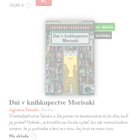
32,85 €
?
na sklade
novinka
Dni v kníhkupectve Morisaki
Jagisawa Satoshi
| Kniha
Dvadsaťpäťročná Takako si žila pomerne bezstarostne až do dňa, keď
jej priateľ Hideaki, za ktorého sa chcela vydať, len tak mimochodom
oznámi, že ju podvádza a žení sa s inou. Jej život sa zrazu rúca.
Na sklade
?