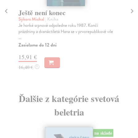
Ještě není konec
M
Sýkora Michal
| Kniha
Pok
Je horké srpnové odpoledne roku 1987. Končí
Jar
prázdniny a dvanáctiletá Hana se v prvorepublikové vile
abs
...
Za
Zasielame do 12 dní
4,
15,91 €
4,
16,40 €
?
Ďalšie z kategórie svetová
beletria
na sklade