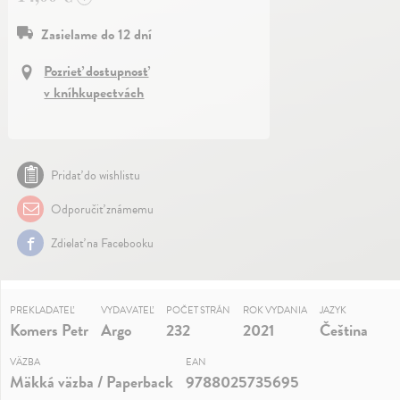
Zasielame do 12 dní
Pozrieť dostupnosť
v kníhkupectvách
Pridať do wishlistu
Odporučiť známemu
Zdielať na Facebooku
PREKLADATEĽ
VYDAVATEĽ
POČET STRÁN
ROK VYDANIA
JAZYK
Komers Petr
Argo
232
2021
Čeština
VÄZBA
EAN
Mäkká väzba / Paperback
9788025735695