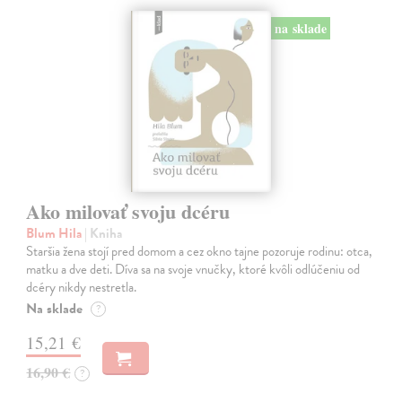
na sklade
Ako milovať svoju dcéru
Blum Hila
| Kniha
Staršia žena stojí pred domom a cez okno tajne pozoruje rodinu: otca,
matku a dve deti. Díva sa na svoje vnučky, ktoré kvôli odlúčeniu od
dcéry nikdy nestretla.
Na sklade
?
15,21 €
16,90 €
?