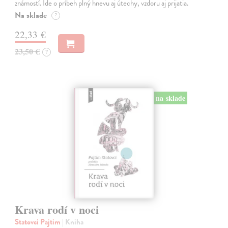
známostí. Ide o príbeh plný hnevu aj útechy, vzdoru aj prijatia.
Na sklade
?
22,33 €
23,50 €
?
na sklade
Krava rodí v noci
Statovci Pajtim
| Kniha