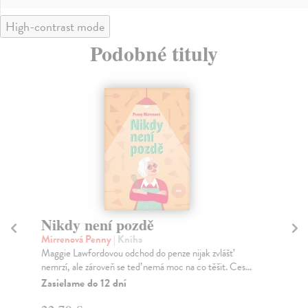
High-contrast mode
Podobné tituly
Nikdy není pozdě
Vo
Mirrenová Penny
| Kniha
Ca
Maggie Lawfordovou odchod do penze nijak zvlášť
Jez
nemrzí, ale zároveň se teď nemá moc na co těšit. Ces...
vod
Zasielame do 12 dní
Za