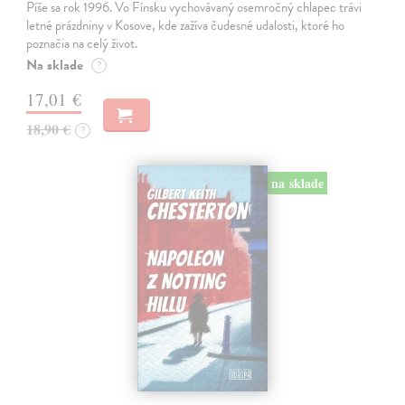
Píše sa rok 1996. Vo Fínsku vychovávaný osemročný chlapec trávi
letné prázdniny v Kosove, kde zažíva čudesné udalosti, ktoré ho
poznačia na celý život.
Na sklade
?
17,01 €
18,90 €
?
na sklade