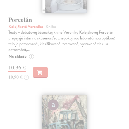
Porcelán
Kolejáková Veronika
| Kniha
Texty v debutovej básnickej knihe Veroniky Kolejákovej Porcelán
prepájajú intímnu skúsenosť so znepokojivou laboratórnou optikou:
telo je pozorované, klasifikované, tvarované, vystavené tlaku a
deformácii,…
Na sklade
?
10,36 €
10,90 €
?