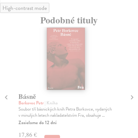
High-contrast mode
Podobné tituly
Básně
Ia
Borkovec Petr
| Kniha
Lin
Soubor tří básnických knih Petra Borkovce, vydaných
Tvo
v minulých letech nakladatelstvím Fra, obsahuje ...
fra
Zasielame do 12 dní
Do
dní
17,86 €
gar