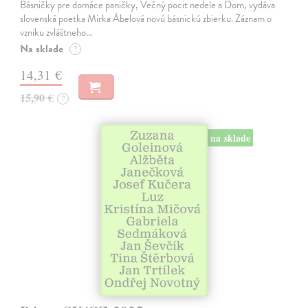
Básničky pre domáce paničky, Večný pocit nedele a Dom, vydáva
slovenská poetka Mirka Ábelová novú básnickú zbierku. Záznam o
vzniku zvláštneho…
Na sklade
?
14,31 €
15,90 €
?
na sklade