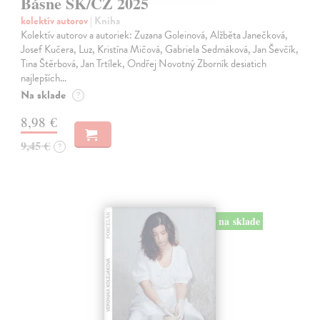
Básne SK/CZ 2025
kolektív autorov
| Kniha
Kolektív autorov a autoriek: Zuzana Goleinová, Alžběta Janečková,
Josef Kučera, Luz, Kristína Mičová, Gabriela Sedmáková, Jan Ševčík,
Tina Štěrbová, Jan Trtílek, Ondřej Novotný Zborník desiatich
najlepších…
Na sklade
?
8,98 €
9,45 €
?
na sklade