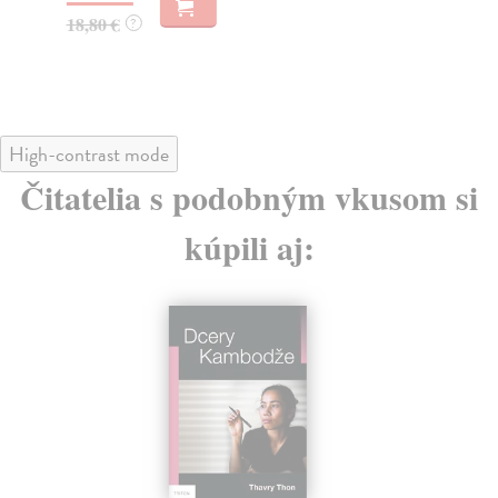
18,80 €
?
18
18
High-contrast mode
Čitatelia s podobným vkusom si
kúpili aj: