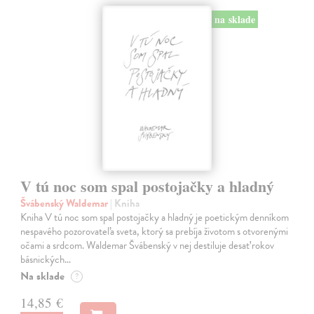
na sklade
V tú noc som spal postojačky a hladný
Švábenský Waldemar
| Kniha
Kniha V tú noc som spal postojačky a hladný je poetickým denníkom
nespavého pozorovateľa sveta, ktorý sa prebíja životom s otvorenými
očami a srdcom. Waldemar Švábenský v nej destiluje desať rokov
básnických…
Na sklade
?
14,85 €