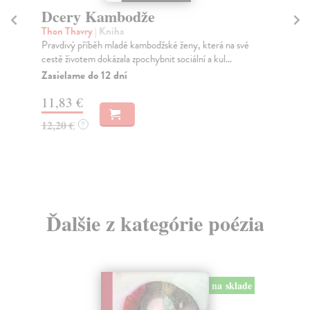
Dcery Kambodže
T
tr
Thon Thavry
| Kniha
Pravdivý příběh mladé kambodžské ženy, která na své
Jir
cestě životem dokázala zpochybnit sociální a kul...
Kni
ses
Zasielame do 12 dní
Na
11,83 €
10
12,20 €
?
10
Ďalšie z kategórie poézia
na sklade