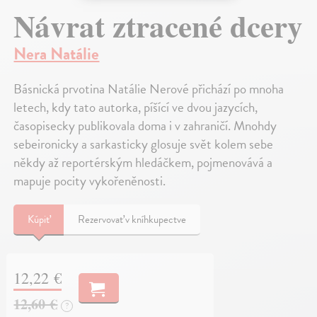
Návrat ztracené dcery
Nera Natálie
Básnická prvotina Natálie Nerové přichází po mnoha
letech, kdy tato autorka, píšící ve dvou jazycích,
časopisecky publikovala doma i v zahraničí. Mnohdy
sebeironicky a sarkasticky glosuje svět kolem sebe
někdy až reportérským hledáčkem, pojmenovává a
mapuje pocity vykořeněnosti.
Kúpiť
Rezervovať v kníhkupectve
12,22 €
12,60 €
?