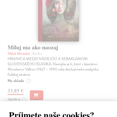
Miluj ma ako naozaj
Válek Miroslav
| Kniha
HRANICA MEDZI NÁDEJOU A SEBAKLAMOM
SLOVENSKÉHO KLASIKA. Nemýlia sa tí, ktorí v básnikovi
Miroslavovi Válkovi (1927 – 1991) vidia deziluzívneho analytika
ľudskej situácie.
Na sklade
?
33,85 €
34,90 €
?
Príjmete naše cookies?