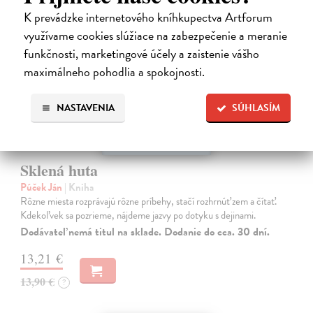
K prevádzke internetového kníhkupectva Artforum
využívame cookies slúžiace na zabezpečenie a meranie
funkčnosti, marketingové účely a zaistenie vášho
maximálneho pohodlia a spokojnosti.
NASTAVENIA
SÚHLASÍM
Sklená huta
Púček Ján
| Kniha
Rôzne miesta rozprávajú rôzne príbehy, stačí rozhrnúť zem a čítať.
Kdekoľvek sa pozrieme, nájdeme jazvy po dotyku s dejinami.
Dodávateľ nemá titul na sklade. Dodanie do cca. 30 dní.
13,21 €
13,90 €
?