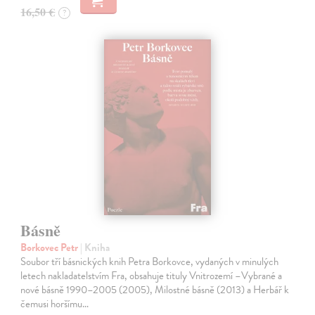
16,50 €
?
Básně
Borkovec Petr
| Kniha
Soubor tří básnických knih Petra Borkovce, vydaných v minulých
letech nakladatelstvím Fra, obsahuje tituly Vnitrozemí –Vybrané a
nové básně 1990–2005 (2005), Milostné básně (2013) a Herbář k
čemusi horšímu…