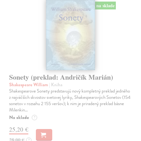
na sklade
Sonety (preklad: Andričík Marián)
Shakespeare William
| Kniha
Shakespearove Sonety predstavujú nový kompletný preklad jedného
z najväčších skvostov svetovej lyriky, Shakespearových Sonetov (154
sonetov v rozsahu 2 155 veršov); k nim je priradený preklad básne
Milenkin…
Na sklade
?
25,20 €
28,00 €
?