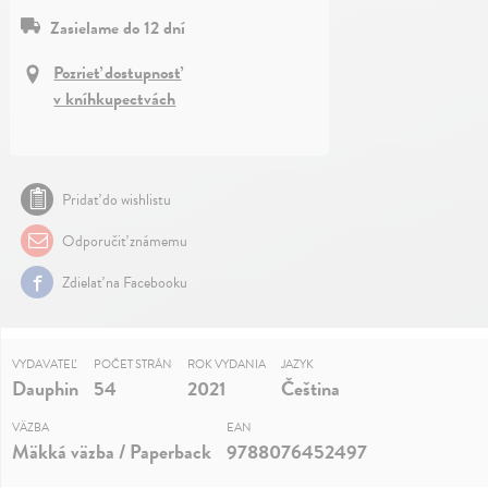
Zasielame do 12 dní
Pozrieť dostupnosť
v kníhkupectvách
Pridať do wishlistu
Odporučiť známemu
Zdielať na Facebooku
VYDAVATEĽ
POČET STRÁN
ROK VYDANIA
JAZYK
Dauphin
54
2021
Čeština
VÄZBA
EAN
Mäkká väzba / Paperback
9788076452497