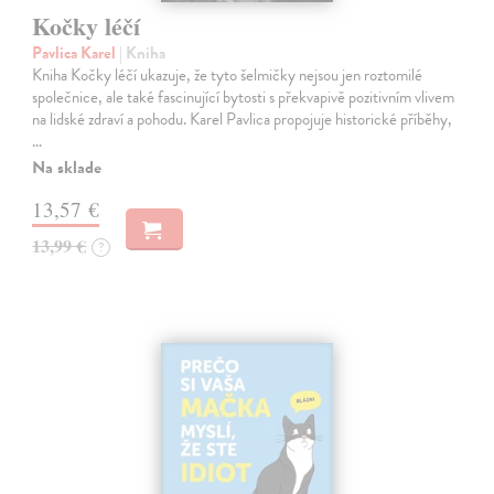
Kočky léčí
Pavlica Karel
| Kniha
Kniha Kočky léčí ukazuje, že tyto šelmičky nejsou jen roztomilé
společnice, ale také fascinující bytosti s překvapivě pozitivním vlivem
na lidské zdraví a pohodu. Karel Pavlica propojuje historické příběhy,
…
Na sklade
13,57 €
13,99 €
?