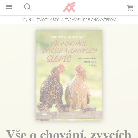
KNIHY
-
ŽIVOTNÝ ŠTÝL A ZDRAVIE
-
PRE CHOVATEĽOV
Vše o chování, zvycích