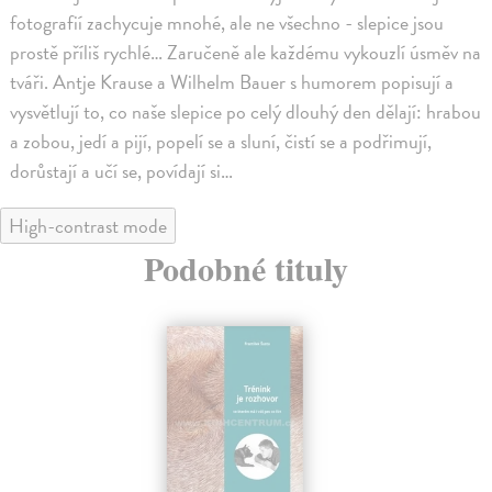
fotografií zachycuje mnohé, ale ne všechno - slepice jsou
prostě příliš rychlé… Zaručeně ale každému vykouzlí úsměv na
tváři. Antje Krause a Wilhelm Bauer s humorem popisují a
vysvětlují to, co naše slepice po celý dlouhý den dělají: hrabou
a zobou, jedí a pijí, popelí se a sluní, čistí se a podřimují,
dorůstají a učí se, povídají si…
High-contrast mode
Podobné tituly