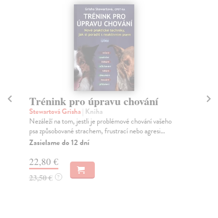
Trénink pro úpravu chování
Mo
Stewartová Grisha
| Kniha
Ko
Nezáleží na tom, jestli je problémové chování vašeho
V t
psa způsobované strachem, frustrací nebo agresi...
pra
Zasielame do 12 dní
Do
22,80 €
14
23,50 €
14
?