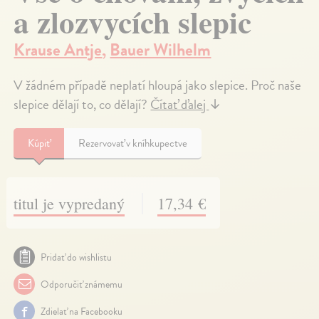
a zlozvycích slepic
Krause Antje
,
Bauer Wilhelm
V žádném případě neplatí hloupá jako slepice. Proč naše
slepice dělají to, co dělají?
Čítať ďalej
↓
Kúpiť
Rezervovať v kníhkupectve
titul je vypredaný
17,34 €
Pridať do wishlistu
Odporučiť známemu
Zdielať na Facebooku