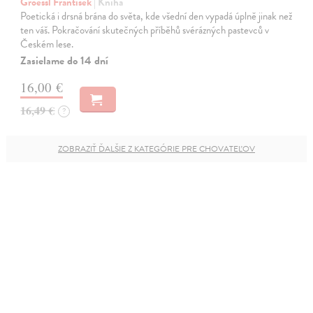
Groessl František
| Kniha
Poetická i drsná brána do světa, kde všední den vypadá úplně jinak než
ten váš. Pokračování skutečných příběhů svérázných pastevců v
Českém lese.
Zasielame do 14 dní
16,00 €
16,49 €
?
ZOBRAZIŤ ĎALŠIE Z KATEGÓRIE PRE CHOVATEĽOV