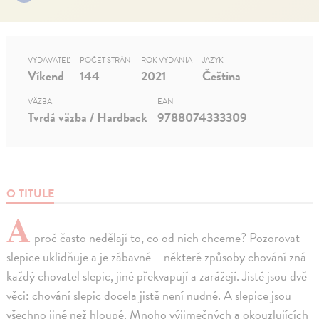
VYDAVATEĽ
POČET STRÁN
ROK VYDANIA
JAZYK
Víkend
144
2021
Čeština
VÄZBA
EAN
Tvrdá väzba / Hardback
9788074333309
O TITULE
A
proč často nedělají to, co od nich chceme? Pozorovat
slepice uklidňuje a je zábavné – některé způsoby chování zná
každý chovatel slepic, jiné překvapují a zarážejí. Jisté jsou dvě
věci: chování slepic docela jistě není nudné. A slepice jsou
všechno jiné než hloupé. Mnoho výjimečných a okouzlujících