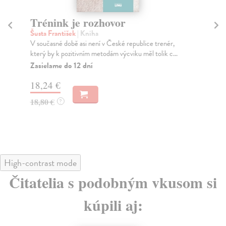
Trénink je rozhovor
F
Šusta František
| Kniha
Ta
V současné době asi není v České republice trenér,
Hla
který by k pozitivním metodám výcviku měl tolik c...
pře
Zasielame do 12 dní
Do
18,24 €
17
18,80 €
17
?
High-contrast mode
Čitatelia s podobným vkusom si
kúpili aj: