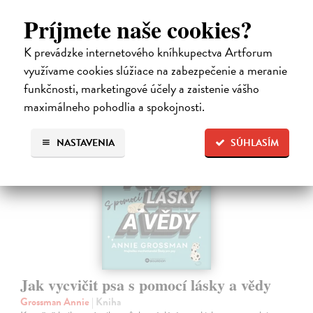
chov včely…
Zasielame do 14 dní
Príjmete naše cookies?
19,39 €
K prevádzke internetového kníhkupectva Artforum
19,99 €
využívame cookies slúžiace na zabezpečenie a meranie
?
funkčnosti, marketingové účely a zaistenie vášho
maximálneho pohodlia a spokojnosti.
NASTAVENIA
SÚHLASÍM
Jak vycvičit psa s pomocí lásky a vědy
Grossman Annie
| Kniha