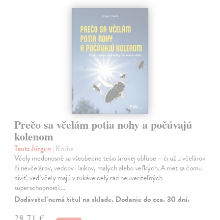
Prečo sa včelám potia nohy a počúvajú
kolenom
Tautz Jürgen
| Kniha
Včely medonosné sa všeobecne tešia širokej obľube – či už u včelárov
či nevčelárov, vedcov i laikov, malých alebo veľkých. A niet sa čomu
diviť, veď včely majú v rukáve celý rad neuveriteľných
superschopností:…
Dodávateľ nemá titul na sklade. Dodanie do cca. 30 dní.
28,71 €