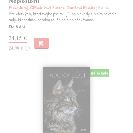
Neposlušní
Ferko Juraj, Čižmáriková Zuzana, Ďurišová Renáta
| Kniha
Pre všetkých, ktorí svojho psa milujú, no niekedy si s ním nevedia
rady. Neposlušní nerobia to, čo od nich očakávame.
Do 5 dní
24,15 €
24,90 €
?
na sklade