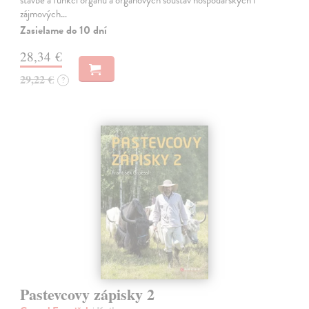
stavbě a funkci orgánů a orgánových soustav hospodářských i
zájmových…
Zasielame do 10 dní
28,34 €
29,22 €
?
Pastevcovy zápisky 2