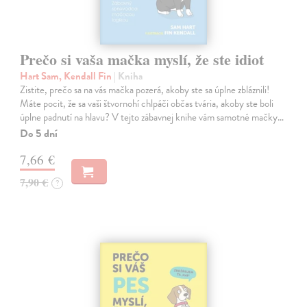
Prečo si vaša mačka myslí, že ste idiot
Hart Sam, Kendall Fin
| Kniha
Zistite, prečo sa na vás mačka pozerá, akoby ste sa úplne zbláznili!
Máte pocit, že sa vaši štvornohí chlpáči občas tvária, akoby ste boli
úplne padnutí na hlavu? V tejto zábavnej knihe vám samotné mačky…
Do 5 dní
7,66 €
7,90 €
?