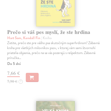
Prečo si váš pes myslí, že ste hrdina
Hart Sam, Kendall Fin
| Kniha
Zistite, prečo ste pre vášho psa skutočným superhrdinom! Zábavná
kniha pre všetkých milovníkov psov, v ktorej vám sami štvornohí
priatelia objasnia, prečo na sa vás pozerajú s rešpektom. Zábavná
príručka…
Do 5 dní
7,66 €
7,90 €
?