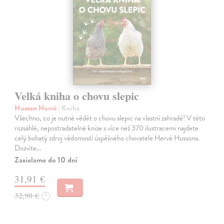
Velká kniha o chovu slepic
Husson Hervé
| Kniha
Všechno, co je nutné vědět o chovu slepic na vlastní zahradě! V této
rozsáhlé, nepostradatelné knize s více než 370 ilustracemi najdete
celý bohatý zdroj vědomostí úspěšného chovatele Hervé Hussona.
Dozvíte…
Zasielame do 10 dní
31,91 €
32,90 €
?