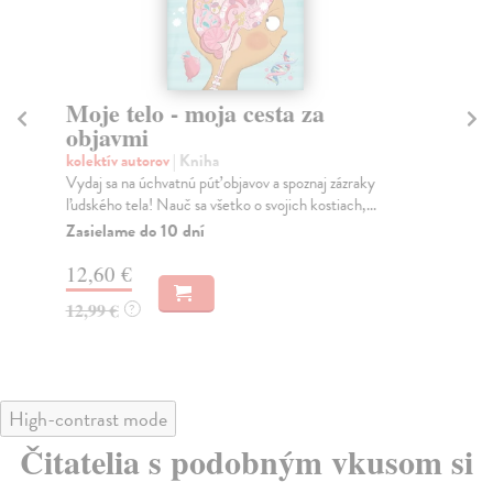
Moje telo - moja cesta za
M
objavmi
Col
Stl
kolektív autorov
| Kniha
Joh
Vydaj sa na úchvatnú púť objavov a spoznaj zázraky
sk..
ľudského tela! Nauč sa všetko o svojich kostiach,...
Do
Zasielame do 10 dní
11
12,60 €
11
12,99 €
?
High-contrast mode
Čitatelia s podobným vkusom si