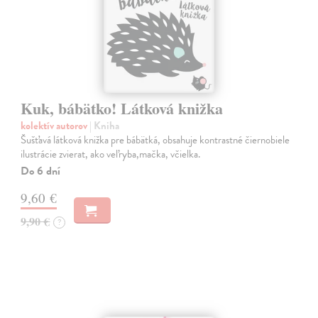
Kuk, bábätko! Látková knižka
kolektív autorov
| Kniha
Šušťavá látková knižka pre bábätká, obsahuje kontrastné čiernobiele
ilustrácie zvierat, ako veľryba,mačka, včielka.
Do 6 dní
9,60 €
9,90 €
?