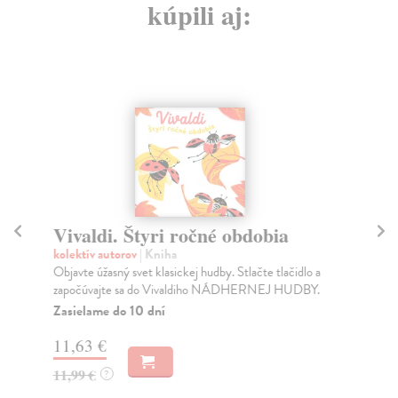
kúpili aj:
Vivaldi. Štyri ročné obdobia
M
kolektív autorov
| Kniha
kol
Objavte úžasný svet klasickej hudby. Stlačte tlačidlo a
Tot
započúvajte sa do Vivaldiho NÁDHERNEJ HUDBY.
deť
Zasielame do 10 dní
Do
11,63 €
9,
11,99 €
9,
?