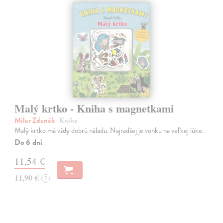
Malý krtko - Kniha s magnetkami
Miler Zdeněk
| Kniha
Malý krtko má vždy dobrú náladu. Najradšej je vonku na veľkej lúke.
Do 6 dní
11,54 €
11,90 €
?