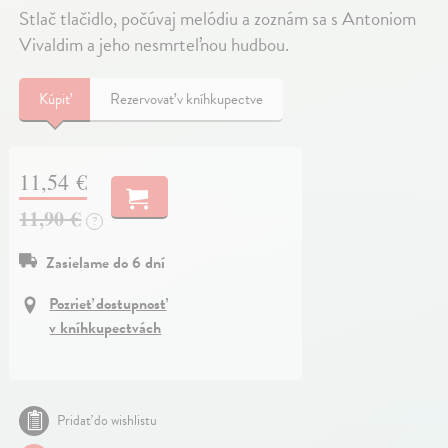
Stlač tlačidlo, počúvaj melódiu a zoznám sa s Antoniom
Vivaldim a jeho nesmrteľnou hudbou.
Kúpiť
Rezervovať v kníhkupectve
11,54 €
11,90 €
?
Zasielame do 6 dní
Pozrieť dostupnosť
v kníhkupectvách
Pridať do wishlistu