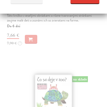
Farma - Tvarované leporelo
kolektív autorov
| Kniha
Táto knižka s veselými obrázkami a rôzne tvarovanými stránkami
zaujme malé deti a zoznámi ich so zvieratami na farme.
Do 6 dní
7,66 €
7,90 €
?
na sklade