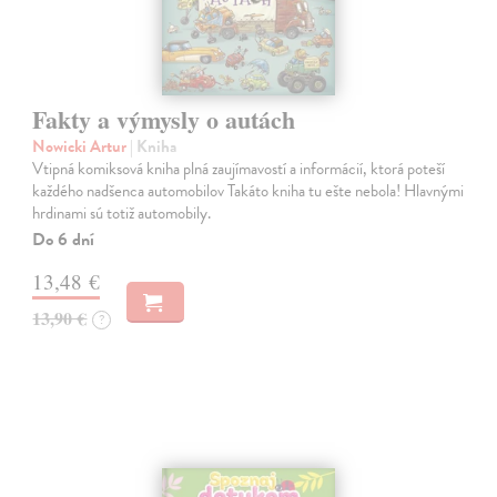
Fakty a výmysly o autách
Nowicki Artur
| Kniha
Vtipná komiksová kniha plná zaujímavostí a informácií, ktorá poteší
každého nadšenca automobilov Takáto kniha tu ešte nebola! Hlavnými
hrdinami sú totiž automobily.
Do 6 dní
13,48 €
13,90 €
?