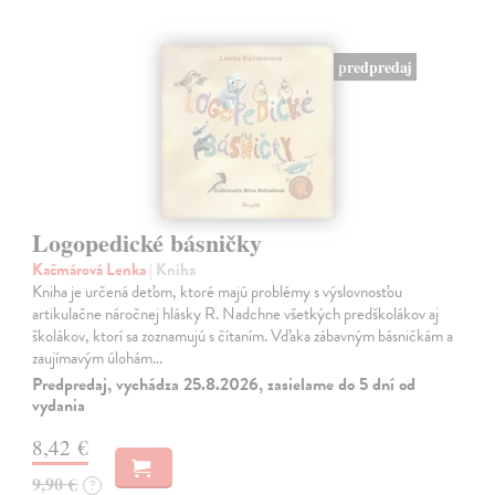
predpredaj
Logopedické básničky
Kačmárová Lenka
| Kniha
Kniha je určená deťom, ktoré majú problémy s výslovnosťou
artikulačne náročnej hlásky R. Nadchne všetkých predškolákov aj
školákov, ktorí sa zoznamujú s čítaním. Vďaka zábavným básničkám a
zaujímavým úlohám…
Predpredaj, vychádza 25.8.2026, zasielame do 5 dní od
vydania
8,42 €
9,90 €
?