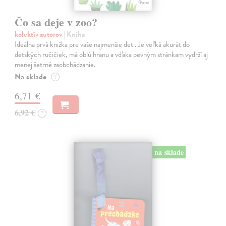
Čo sa deje v zoo?
kolektív autorov
| Kniha
Ideálna prvá knižka pre vaše najmenšie deti. Je veľká akurát do
detských ručičiek, má oblú hranu a vďaka pevným stránkam vydrží aj
menej šetrné zaobchádzanie.
Na sklade
?
6,71 €
6,92 €
?
na sklade