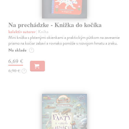
Na prechádzke - Knižka do kočíka
kolektív autorov
| Kniha
Mini knižka s plstenými okienkami a praktickým pútkom na zavesenie
priamo na kočiar zabaví a rovnako pomôže s rozvojom hmatu a zraku.
Na sklade
?
6,69 €
6,90 €
?