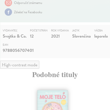
Odporučiť známemu
Zdielať na Facebooku
VYDAVATEĽ
POČET STRÁN
ROK VYDANIA
JAZYK
VÄZBA
Svojtka & Co.
12
2021
Slovenčina
leporelo
EAN
9788056707401
High-contrast mode
Podobné tituly