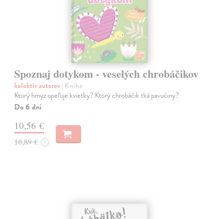
Spoznaj dotykom - veselých chrobáčikov
kolektív autorov
| Kniha
Ktorý hmyz opeľuje kvietky? Ktorý chrobáčik tká pavučiny?
Do 6 dní
10,56 €
10,89 €
?