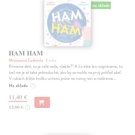
na sklade
HAM HAM
Mičianová Ľudmila
| Kniha
Kŕmenie detí, to je celá veda, všakže?! A čo ešte len rozprávanie, to
tiež nie je až také jednoduché, ako by sa mohlo na prvý pohľad zdať.
V rukách držíte knižku určenú práve na rozvoj reči a rozšírenie…
Na sklade
?
11,40 €
12,00 €
?