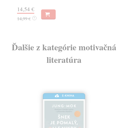
4,
14,54 €
14,99 €
?
Ďalšie z kategórie motivačná
literatúra
E-KNIHA