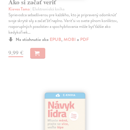
Ako si začať veriť
Kieves Tama
| Elektronická kniha
Sprievodca sebadôverou pre každého, kto je pripravený odomknúť
svoje skryté sily a začať žiť naplno. Veriť si vo svete plnom konliktov,
rozporuplných posolstiev a spochybňovania môže byť ťažšie ako
kedykoľvek…
Na stiahnutie ako
EPUB
,
MOBI
a
PDF
9,99 €
E-KNIHA