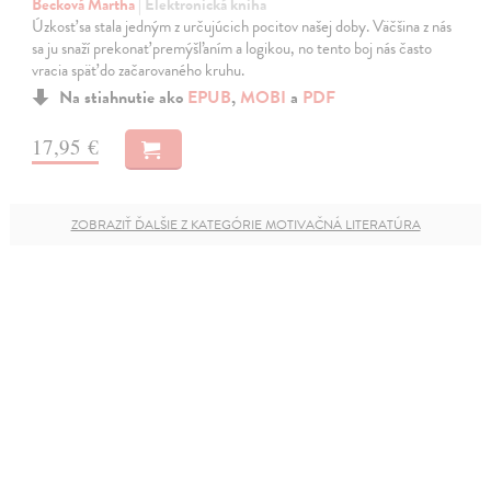
Becková Martha
| Elektronická kniha
Úzkosť sa stala jedným z určujúcich pocitov našej doby. Väčšina z nás
sa ju snaží prekonať premýšľaním a logikou, no tento boj nás často
vracia späť do začarovaného kruhu.
Na stiahnutie ako
EPUB
,
MOBI
a
PDF
17,95 €
ZOBRAZIŤ ĎALŠIE Z KATEGÓRIE MOTIVAČNÁ LITERATÚRA