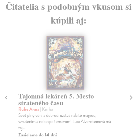
Čitatelia s podobným vkusom si
kúpili aj:
Tajomná lekáreň 5. Mesto
H
strateného času
Par
Ako
Ruhe Anna
| Kniha
je 
Svet plný vôní a dobrodružstvá nabité mágiou,
vzrušením a nebezpečenstvom! Luci Alvensteinová má
Do
taj...
4,
Zasielame do 14 dní