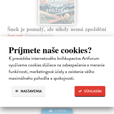
Šnek je pomalý, ale nikdy nemá zpoždění
Jung-mok
| Elektronická kniha
Tichá revoluce proti kultuře spěchu a připomínka toho, že být pomalý
neznamená být líný Už vás někdy napadlo, že šnek, který se pohybuje
Príjmete naše cookies?
pomalu, nikdy nedorazí na konec cesty? Už jste ho někdy chtěli
popadnout…
K prevádzke internetového kníhkupectva Artforum
Na stiahnutie ako
EPUB
a
MOBI
využívame cookies slúžiace na zabezpečenie a meranie
funkčnosti, marketingové účely a zaistenie vášho
11,13 €
maximálneho pohodlia a spokojnosti.
NASTAVENIA
SÚHLASÍM
E-KNIHA