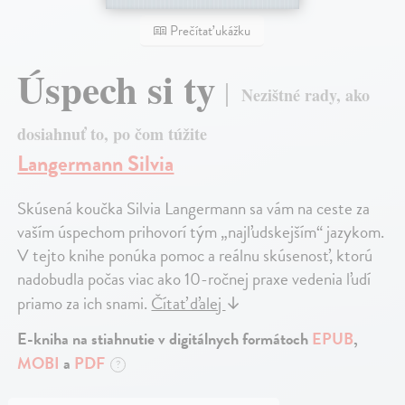
Prečítať ukážku
Úspech si ty
Nezištné rady, ako
dosiahnuť to, po čom túžite
Langermann Silvia
Skúsená koučka Silvia Langermann sa vám na ceste za
vaším úspechom prihovorí tým „najľudskejším“ jazykom.
V tejto knihe ponúka pomoc a reálnu skúsenosť, ktorú
nadobudla počas viac ako 10-ročnej praxe vedenia ľudí
priamo za ich snami.
Čítať ďalej
↓
E-kniha na stiahnutie v digitálnych formátoch
EPUB
,
MOBI
a
PDF
?