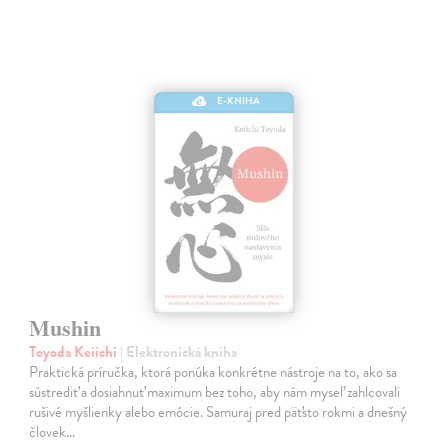
E-KNIHA
Mushin
Toyoda Keiichi
| Elektronická kniha
Praktická príručka, ktorá ponúka konkrétne nástroje na to, ako sa
sústrediť a dosiahnuť maximum bez toho, aby nám myseľ zahlcovali
rušivé myšlienky alebo emócie. Samuraj pred päťsto rokmi a dnešný
človek…