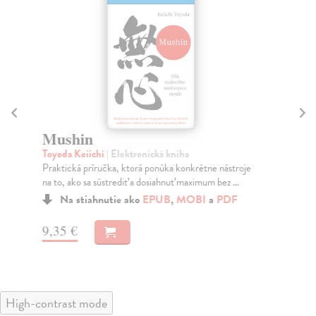
Mushin
Šl
Toyoda Keiichi
| Elektronická kniha
Bar
Praktická príručka, ktorá ponúka konkrétne nástroje
Šie
na to, ako sa sústrediť a dosiahnuť maximum bez ...
ven
oso
Na stiahnutie ako
EPUB
,
MOBI
a
PDF
9,35 €
10
High-contrast mode