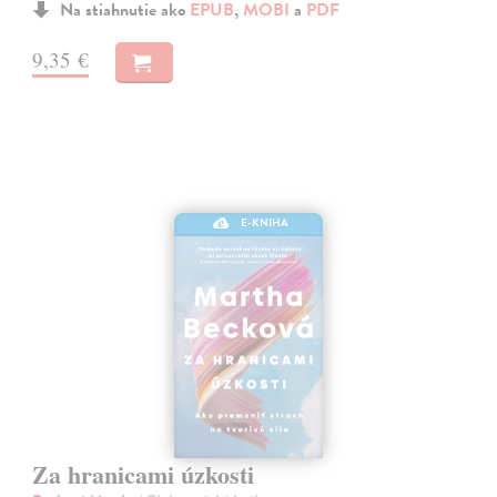
Na stiahnutie ako
EPUB
,
MOBI
a
PDF
9,35 €
E-KNIHA
Za hranicami úzkosti