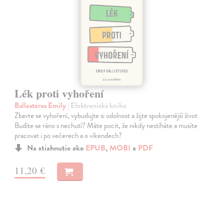
Lék proti vyhoření
Ballesteros Emily
| Elektronická kniha
Zbavte se vyhoření, vybudujte si odolnost a žijte spokojenější život
Budíte se ráno s nechutí? Máte pocit, že nikdy nestíháte a musíte
pracovat i po večerech a o víkendech?
Na stiahnutie ako
EPUB
,
MOBI
a
PDF
11,20 €