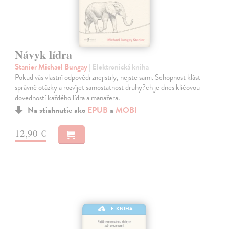
Návyk lídra
Stanier Michael Bungay
| Elektronická kniha
Pokud vás vlastní odpovědi znejistily, nejste sami. Schopnost klást
správné otázky a rozvíjet samostatnost druhy?ch je dnes klíčovou
dovedností každého lídra a manažera.
Na stiahnutie ako
EPUB
a
MOBI
12,90 €
E-KNIHA