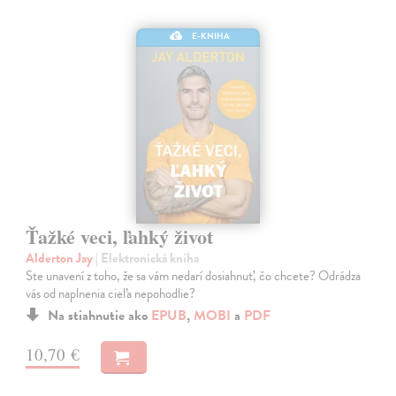
E-KNIHA
Ťažké veci, ľahký život
Alderton Jay
| Elektronická kniha
Ste unavení z toho, že sa vám nedarí dosiahnuť, čo chcete? Odrádza
vás od naplnenia cieľa nepohodlie?
Na stiahnutie ako
EPUB
,
MOBI
a
PDF
10,70 €