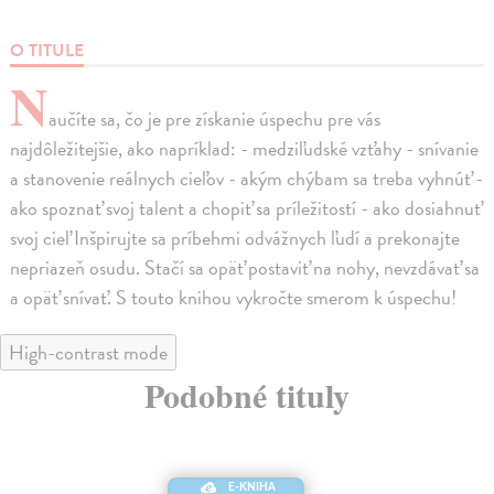
O TITULE
N
aučíte sa, čo je pre získanie úspechu pre vás
najdôležitejšie, ako napríklad: - medziľudské vzťahy - snívanie
a stanovenie reálnych cieľov - akým chýbam sa treba vyhnúť -
ako spoznať svoj talent a chopiť sa príležitostí - ako dosiahnuť
svoj cieľ Inšpirujte sa príbehmi odvážnych ľudí a prekonajte
nepriazeň osudu. Stačí sa opäť postaviť na nohy, nevzdávať sa
a opäť snívať. S touto knihou vykročte smerom k úspechu!
High-contrast mode
Podobné tituly
E-KNIHA