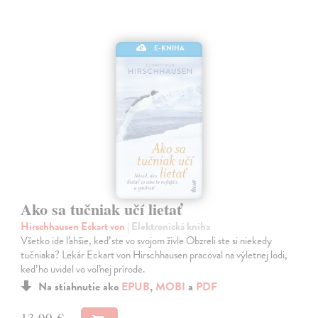
E-KNIHA
Ako sa tučniak učí lietať
Hirschhausen Eckart von
| Elektronická kniha
Všetko ide ľahšie, keď ste vo svojom živle Obzreli ste si niekedy
tučniaka? Lekár Eckart von Hirschhausen pracoval na výletnej lodi,
keď ho uvidel vo voľnej prírode.
Na stiahnutie ako
EPUB
,
MOBI
a
PDF
13,90 €