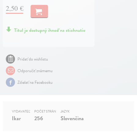
2,50 €
Titul je dostupný ihneď na stiahnutie
Pridať do wishlistu
Odporučiť známemu
Zdielať na Facebooku
VYDAVATEĽ
POČET STRÁN
JAZYK
Ikar
256
Slovenčina