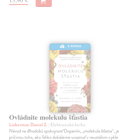
E-KNIHA
Ovládnite molekulu šťastia
Lieberman Daniel Z.
| Elektronická kniha
Návod na dlhodobú spokojnosť Dopamín, „molekula šťastia“, je
príčinou toho, ako ľahko dokážeme uviaznuť v neustálom cykle