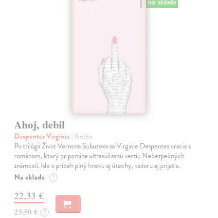
na sklade
Ahoj, debil
Despentes Virginie
| Kniha
Po trilógii Život Vernona Subutexa sa Virginie Despentes vracia s
románom, ktorý pripomína ultrasúčasnú verziu Nebezpečných
známostí. Ide o príbeh plný hnevu aj útechy, vzdoru aj prijatia.
Na sklade
?
22,33 €
23,50 €
?