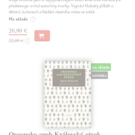
představuje vrchol autorčiny tvorby. Vypráví hluboký příběh o
dětství, kořenech a hledání vlastního místa ve světě.
Na sklade
?
20,90 €
22,00 €
?
na sklade
novinka
Oroonoko aneb Královský otrok