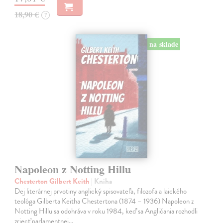
18,90 €
?
na sklade
Napoleon z Notting Hillu
Chesterton Gilbert Keith
| Kniha
Dej literárnej prvotiny anglický spisovateľa, filozofa a laického
teológa Gilberta Keitha Chestertona (1874 – 1936) Napoleon z
Notting Hillu sa odohráva v roku 1984, keď sa Angličania rozhodli
zriecť parlamentnej…