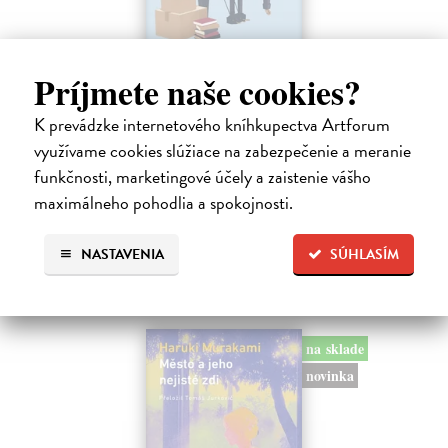
Príjmete naše cookies?
Rieka času
K prevádzke internetového kníhkupectva Artforum
Mercier Pascal
| Kniha
využívame cookies slúžiace na zabezpečenie a meranie
Pascal Mercier bol vždy majstrom filozofického rozprávania. Romány
Nočný vlak do Lisabonu či Váha slov podnietili milióny čitateľov k
funkčnosti, marketingové účely a zaistenie vášho
zamysleniu sa nad veľkými témami, ako sú identita, sloboda, čas či…
maximálneho pohodlia a spokojnosti.
Na sklade
?
12,30 €
NASTAVENIA
SÚHLASÍM
12,95 €
?
na sklade
novinka