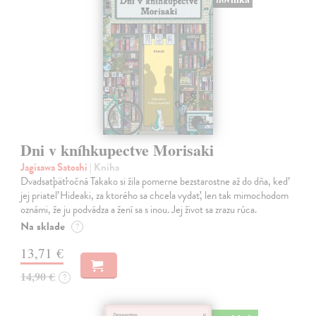
Dni v kníhkupectve Morisaki
Jagisawa Satoshi
| Kniha
Dvadsaťpäťročná Takako si žila pomerne bezstarostne až do dňa, keď
jej priateľ Hideaki, za ktorého sa chcela vydať, len tak mimochodom
oznámi, že ju podvádza a žení sa s inou. Jej život sa zrazu rúca.
Na sklade
?
13,71 €
14,90 €
?