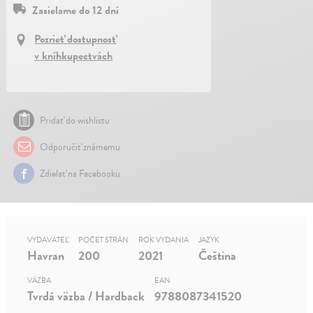
Zasielame do 12 dní
Pozrieť dostupnosť
v kníhkupectvách
Pridať do wishlistu
Odporučiť známemu
Zdielať na Facebooku
VYDAVATEĽ
POČET STRÁN
ROK VYDANIA
JAZYK
Havran
200
2021
Čeština
VÄZBA
EAN
Tvrdá väzba / Hardback
9788087341520