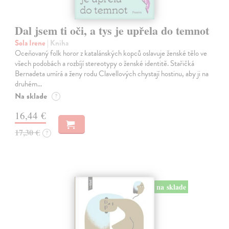
Dal jsem ti oči, a tys je upřela do temnot
Sola Irene
| Kniha
Oceňovaný folk horor z katalánských kopců oslavuje ženské tělo ve
všech podobách a rozbíjí stereotypy o ženské identitě. Stařičká
Bernadeta umírá a ženy rodu Clavellových chystají hostinu, aby ji na
druhém…
Na sklade
?
16,44 €
17,30 €
?
na sklade