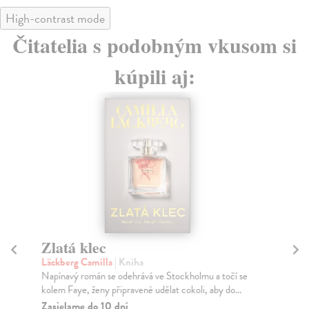
High-contrast mode
Čitatelia s podobným vkusom si
kúpili aj:
Zlatá klec
Zl
Läckberg Camilla
| Kniha
Wo
Napínavý román se odehrává ve Stockholmu a točí se
Jak
kolem Faye, ženy připravené udělat cokoli, aby do...
změ
Zasielame do 10 dní
Do