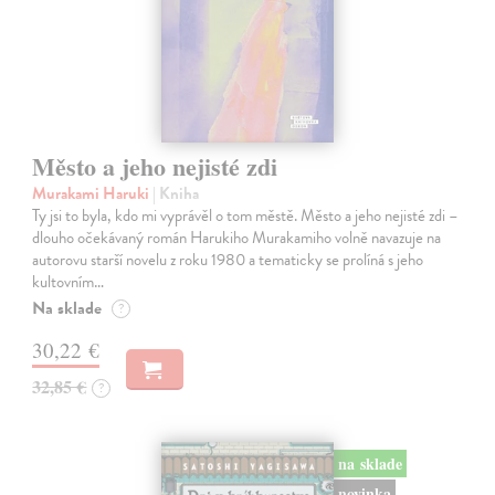
Město a jeho nejisté zdi
Murakami Haruki
| Kniha
Ty jsi to byla, kdo mi vyprávěl o tom městě. Město a jeho nejisté zdi –
dlouho očekávaný román Harukiho Murakamiho volně navazuje na
autorovu starší novelu z roku 1980 a tematicky se prolíná s jeho
kultovním…
Na sklade
?
30,22 €
32,85 €
?
na sklade
novinka