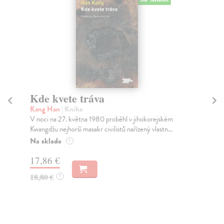
Kde kvete tráva
Pů
Kang Han
| Kniha
In
V noci na 27. května 1980 proběhl v jihokorejském
Ene
Kwangdžu nejhorší masakr civilistů nařízený vlastn...
Bra
Na sklade
Za
?
17,86 €
13
18,80 €
14
?