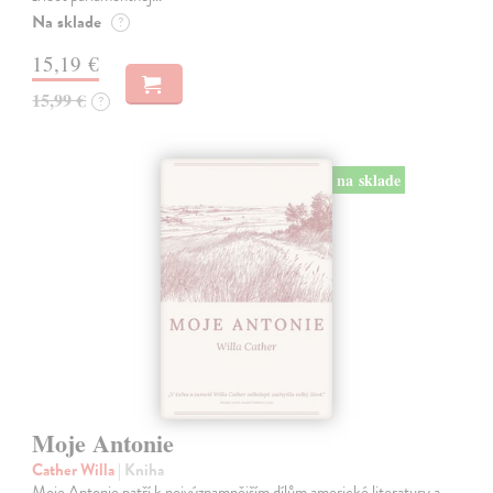
Na sklade
?
15,19 €
15,99 €
?
na sklade
Moje Antonie
Cather Willa
| Kniha
Moje Antonie patří k nejvýznamnějším dílům americké literatury a