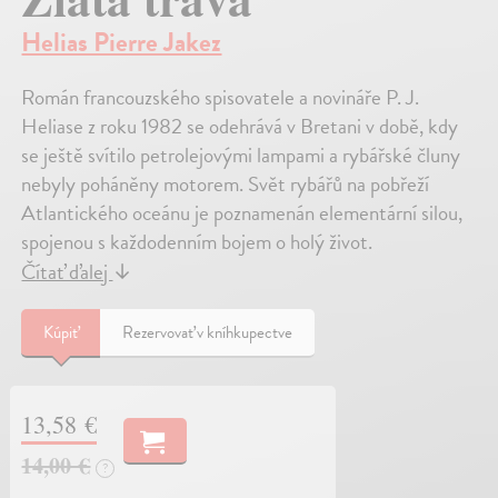
Helias Pierre Jakez
Román francouzského spisovatele a novináře P. J.
Heliase z roku 1982 se odehrává v Bretani v době, kdy
se ještě svítilo petrolejovými lampami a rybářské čluny
nebyly poháněny motorem. Svět rybářů na pobřeží
Atlantického oceánu je poznamenán elementární silou,
spojenou s každodenním bojem o holý život.
Čítať ďalej
↓
Kúpiť
Rezervovať v kníhkupectve
13,58 €
14,00 €
?