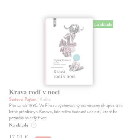
na sklade
Krava rodí v noci
Statovci Pajtim
| Kniha
Píše sa rok 1996. Vo Fínsku vychovávaný osemročný chlapec trávi
letné prázdniny v Kosove, kde zažíva čudesné udalosti, ktoré ho
poznačia na celý život.
Na sklade
?
17,01 €