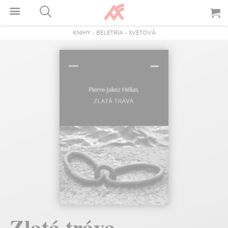
KNIHY
-
BELETRIA
-
SVETOVÁ
Zlatá tráva