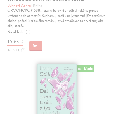
Behnová Aphra
| Kniha
OROONOKO (1688), bizarní barokní příběh afrického prince
uvrženého do otroctví v Surinamu, patří k nejvýznamnějším textům z
období počátků britského románu, bývá označován za první anglické
dílo, které…
Na sklade
?
15,68 €
16,50 €
?
na sklade