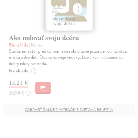
Ako milovať svoju dcéru
Blum Hila
| Kniha
Staršia žena stojí pred domom a cez okno tajne pozoruje rodinu: otca,
matku a dve deti. Díva sa na svoje vnučky, ktoré kvôli odlúčeniu od
dcéry nikdy nestretla.
Na sklade
?
15,21 €
16,90 €
?
ZOBRAZIŤ ĎALŠIE Z KATEGÓRIE SVETOVÁ BELETRIA