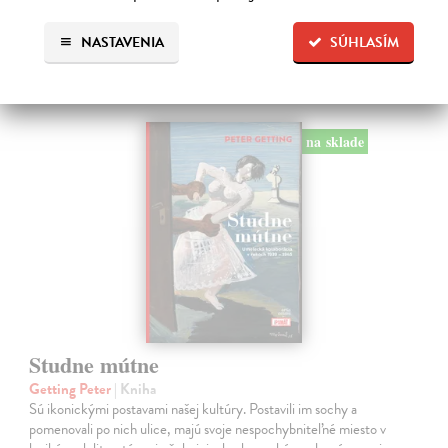
Ďalšie z kategórie slovenské a
NASTAVENIA
SÚHLASÍM
české dejiny
na sklade
Studne mútne
Getting Peter
| Kniha
Sú ikonickými postavami našej kultúry. Postavili im sochy a
pomenovali po nich ulice, majú svoje nespochybniteľné miesto v