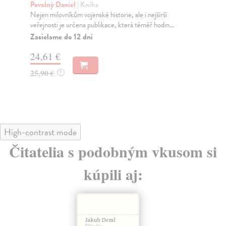
Povolný Daniel
| Kniha
Ku
Nejen milovníkům vojenské historie, ale i nejširší
Úst
veřejnosti je určena publikace, která téměř hodin...
dok
Zasielame do 12 dní
Na
24,61 €
25
25,90 €
25
?
High-contrast mode
Čitatelia s podobným vkusom si
kúpili aj: