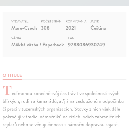
VYDAVATEĽ
POČET STRÁN
ROK VYDANIA
JAZYK
Mare-Czech
308
2021
Čeština
VÄZBA
EAN
Mäkká väzba / Paperback
9788086930749
O TITULE
T
eď mohou konečně svůj čas trávit ve společnosti svých
blízkých, rodin a kamarádů, ať již na zaslouženém odpočinku
či prací v tuzemských organizacích. Stovky z nich však dále
pokračují v tradici námořníků na cizích lodích zahraničních
rejdařů nebo se věnují činnosti s námořní dopravou spjaté,