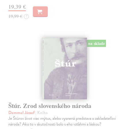
19,39 €
19,99 €
?
na sklade
Štúr. Zrod slovenského národa
Demmel József
| Kniha
Je Štúrov život viac mýtus, alebo vysnená predstava o zakladateľovi
národa? Ako to v skutočnosti bolo s eho vzťahmi a láskou?