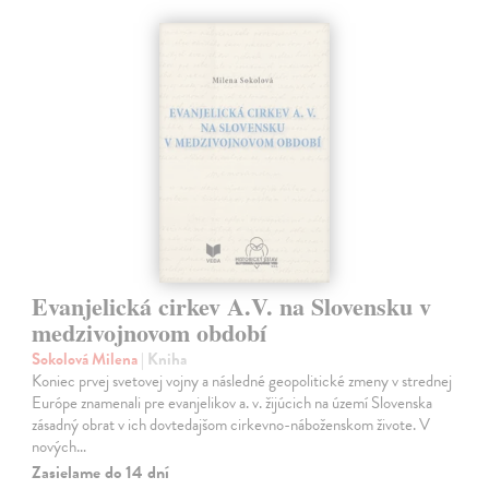
Evanjelická cirkev A.V. na Slovensku v
medzivojnovom období
Sokolová Milena
| Kniha
Koniec prvej svetovej vojny a následné geopolitické zmeny v strednej
Európe znamenali pre evanjelikov a. v. žijúcich na území Slovenska
zásadný obrat v ich dovtedajšom cirkevno-náboženskom živote. V
nových…
Zasielame do 14 dní