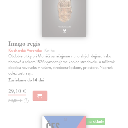
Imago regis
Kucharská Veronika
| Kniha
Obdobie bitky pri Moháči označujeme v uhorských dejinách ako
zlomové a rokom 1526 vymedzujeme koniec stredoveku a začiatok
obdobia novoveku v našom, stredoeurópskom, priestore. Napriek
dôležitosti a aj…
Zasielame do 14 dní
29,10 €
30,00 €
?
na sklade