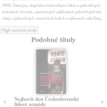
1998. Data jsou doplněna historickými fakty o jednotlivých
stránkách činnosti, významných událostech jednotlivých let,
údaji o jednotlivých námořních lodích a výkonech celé floty.
High-contrast mode
Podobné tituly
Nejhorší den Československé
P
lidové armády
19