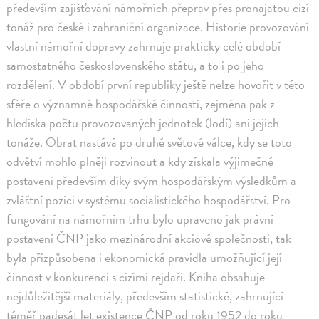
především zajišťování námořních přeprav přes pronajatou cizí
tonáž pro české i zahraniční organizace. Historie provozování
vlastní námořní dopravy zahrnuje prakticky celé období
samostatného československého státu, a to i po jeho
rozdělení. V období první republiky ještě nelze hovořit v této
sféře o významné hospodářské činnosti, zejména pak z
hlediska počtu provozovaných jednotek (lodí) ani jejich
tonáže. Obrat nastává po druhé světové válce, kdy se toto
odvětví mohlo plněji rozvinout a kdy získala výjimečné
postavení především díky svým hospodářským výsledkům a
zvláštní pozici v systému socialistického hospodářství. Pro
fungování na námořním trhu bylo upraveno jak právní
postavení ČNP jako mezinárodní akciové společnosti, tak
byla přizpůsobena i ekonomická pravidla umožňující její
činnost v konkurenci s cizími rejdaři. Kniha obsahuje
nejdůležitější materiály, především statistické, zahrnující
téměř padesát let existence ČNP od roku 1952 do roku