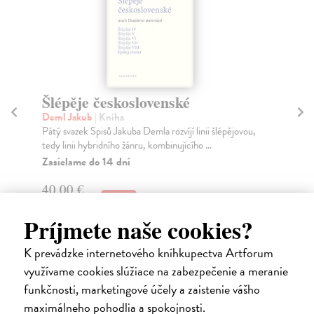
Šlépěje československé
Deml Jakub
| Kniha
E
Pátý svazek Spisů Jakuba Demla rozvíjí linii šlépějovou,
če
tedy linii hybridního žánru, kombinujícího ...
Ne
Zasielame do 14 dní
Cír
sto
40,00 €
42,10 €
?
Príjmete naše cookies?
12
K prevádzke internetového kníhkupectva Artforum
využívame cookies slúžiace na zabezpečenie a meranie
funkčnosti, marketingové účely a zaistenie vášho
maximálneho pohodlia a spokojnosti.