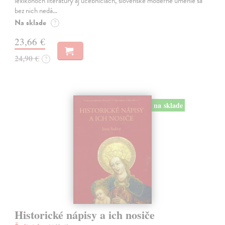
lexikónoch literatúry aj učebniciach, slovenské moderné umenie sa
bez nich nedá…
Na sklade
?
23,66 €
24,90 €
?
na sklade
Historické nápisy a ich nosiče