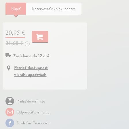
Kúpiť
Rezervovať v kníhkupectve
20,95 €
21,60 €
?
Zasielame do 12 dní
Pozrieť dostupnosť
v kníhkupectvách
Pridať do wishlistu
Odporučiť známemu
Zdielať na Facebooku