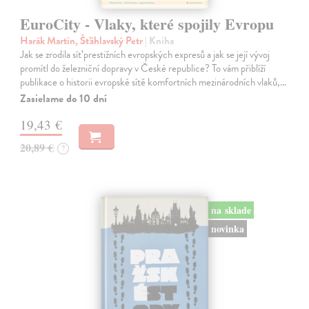
EuroCity - Vlaky, které spojily Evropu
Harák Martin, Šťáhlavský Petr
| Kniha
Jak se zrodila síť prestižních evropských expresů a jak se její vývoj
promítl do železniční dopravy v České republice? To vám přiblíží
publikace o historii evropské sítě komfortních mezinárodních vlaků,…
Zasielame do 10 dní
19,43 €
20,89 €
?
na sklade
novinka