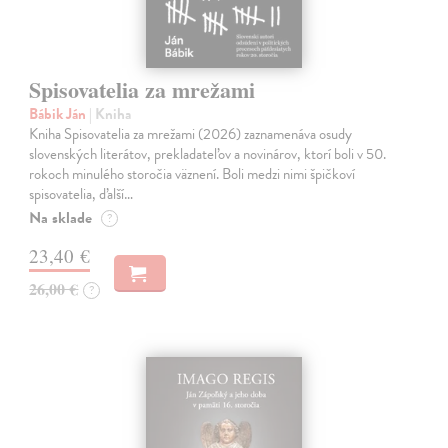
Spisovatelia za mrežami
Bábik Ján
| Kniha
Kniha Spisovatelia za mrežami (2026) zaznamenáva osudy
slovenských literátov, prekladateľov a novinárov, ktorí boli v 50.
rokoch minulého storočia väznení. Boli medzi nimi špičkoví
spisovatelia, ďalší…
Na sklade
?
23,40 €
26,00 €
?