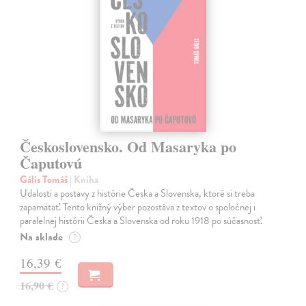
Československo. Od Masaryka po
Čaputovú
Gális Tomáš
| Kniha
Udalosti a postavy z histórie Česka a Slovenska, ktoré si treba
zapamätať. Tento knižný výber pozostáva z textov o spoločnej i
paralelnej histórii Česka a Slovenska od roku 1918 po súčasnosť.
Na sklade
?
16,39 €
16,90 €
?