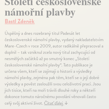
Století československé
námořní plavby
Bastl Zdeněk
Úspěšný a dnes rozebraný titul Padesát let
československé námořní plavby, vydaný nakladatelstvím
Mare-Czech v roce 2009, autor radikálně přepracoval a
doplnil – tak vzniknul zcela nový titul zachycující od
nesmělých začátků až po smutný konec „Století
československé námořní plavby“. Tato publikace je
určena všem, kteří se zajímají o historii a výsledky
námořní plavby, zejména pak těm, kteří se o její dobré
výsledky a pověst zasloužili svou celoživotní prací. Jsou
jich tisíce, kteří na moři trávili dlouhé roky a někteří
dokonce tomuto náročnému povolání věnovali často
celý svůj aktivní život.
Čítať ďalej
↓