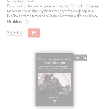
Šedivý Juraj
| Kniha
Po nemeckej a francúzskej príručke epigrafie (historickej disciplíny
zaoberajúcej sa nápismi) vychádza tretia syntéza vývoja nápisovej
kultúry, primárne zameraná na územie Slovenska a blízke okolie, s…
Na sklade
?
28,30 €
novinka