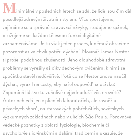
M
inimálně v posledních letech se zdá, že lidé jsou čím dál
posedlejší zdravým životním stylem. Více sportujeme,
zajímáme se o správné stravovací návyky, studujeme spánek,
otužujeme se, každou tělesnou funkci digitálně
zaznamenáváme. Je tu však jeden proces, k němuž obracíme
pozornost až ve chvíli potíží: dýchání. Novinář James Nestor
si prošel podobnou zkušeností. Jeho dlouhodobé zdravotní
problémy se vyřešily až díky dechovým cvičením, k nimž se
zpočátku stavěl nedůvěřivě. Poté co se Nestor znovu naučil
dýchat, vyrazil na cesty, aby našel odpověď na otázku:
Zapomíná lidstvo tu zdánlivě nejjednodušší věc na světě?
Autor nehledá jen v plicních laboratořích, ale rovněž u
pěveckých sborů, na starověkých pohřebištích, sovětských
výzkumných základnách nebo v ulicích Săo Paula. Porovnává
vědecké poznatky z oblasti fyziologie, biochemie či
psychologie s jogínskými a dalšími tradicemi a ukazuje, že