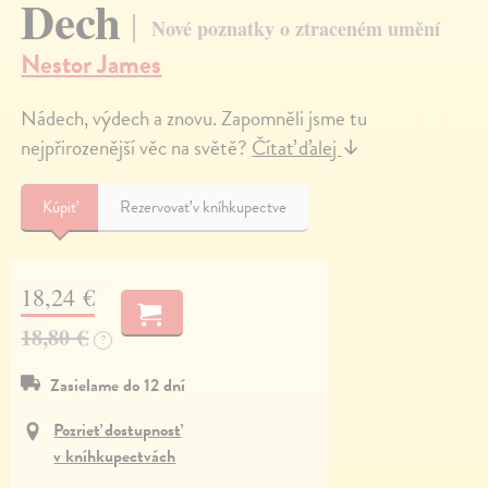
Dech
Nové poznatky o ztraceném umění
Nestor James
Nádech, výdech a znovu. Zapomněli jsme tu
nejpřirozenější věc na světě?
Čítať ďalej
↓
Kúpiť
Rezervovať v kníhkupectve
18,24 €
18,80 €
?
Zasielame do 12 dní
Pozrieť dostupnosť
v kníhkupectvách