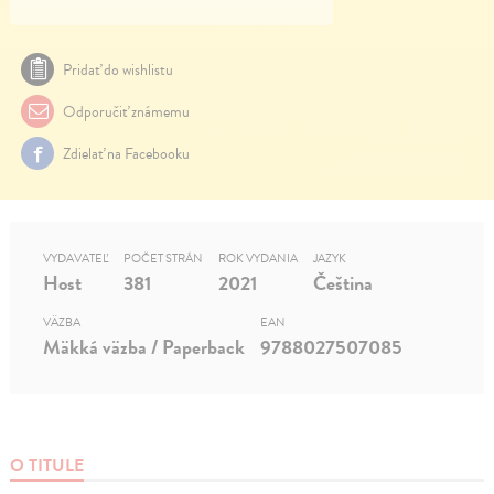
Pridať do wishlistu
Odporučiť známemu
Zdielať na Facebooku
VYDAVATEĽ
POČET STRÁN
ROK VYDANIA
JAZYK
Host
381
2021
Čeština
VÄZBA
EAN
Mäkká väzba / Paperback
9788027507085
O TITULE