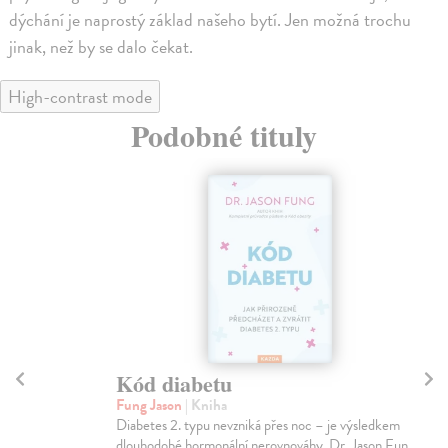
dýchání je naprostý základ našeho bytí. Jen možná trochu
jinak, než by se dalo čekat.
High-contrast mode
Podobné tituly
Kód diabetu
Po
Fung Jason
| Kniha
Kol
Diabetes 2. typu nevzniká přes noc – je výsledkem
O s
dlouhodobé hormonální nerovnováhy. Dr. Jason Fung...
vyr