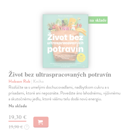
na sklade
Život bez ultraspracovaných potravín
Hobson Rob
| Kniha
Rozlúčte sa s umelými dochucovadlami, nadbytkom cukru a s
prísadami, ktoré ani nepoznáte. Povedzte áno lahodnému, výživnému
a skutočnému jedlu, ktoré vášmu telu dodá novú energiu.
Na sklade
19,30 €
19,90 €
?