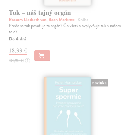
Tuk – náš tajný orgán
Rossum Liesbeth van, Boon Mariëtte
| Kniha
Prečo sa tuk považuje za orgán? Čo všetko ovplyvňuje tuk v našom
tele?
Do 4 dní
18,33 €
18,90 €
?
novinka