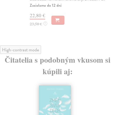
Zasielame do 12 dní
Za
22,80 €
18
23,50 €
18
?
High-contrast mode
Čitatelia s podobným vkusom si
kúpili aj: