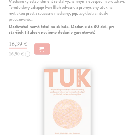
Medicínský establishment se stal významným nebezpečím pro zdraví.
Těmito slovy zahajuje Ivan Illich odvážný a promyšlený útok na
mytickou prestiž současné medicíny, jejíž zvyklosti a rituály
provozované…
Dodávateľ nemá titul na sklade. Dodanie do 30 dní, pri
starších tituloch nevieme dodanie garantovať.
16,39 €
16,90 €
?