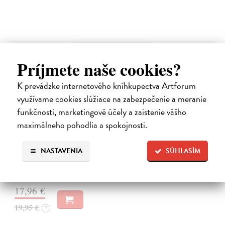
novinka
Príjmete naše cookies?
K prevádzke internetového kníhkupectva Artforum
využívame cookies slúžiace na zabezpečenie a meranie
funkčnosti, marketingové účely a zaistenie vášho
maximálneho pohodlia a spokojnosti.
Kód zad
Novotný Michal
| Kniha
NASTAVENIA
SÚHLASÍM
Co dělat, když vás bolí záda? Cvičit?
Do 3 dní
17,96 €
19,95 €
?