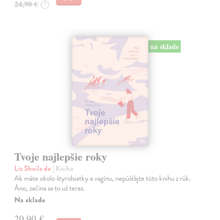
24,90 €
?
na sklade
Tvoje najlepšie roky
Liz Sheila de
| Kniha
Ak máte okolo štyridsiatky a vagínu, nepúšťajte túto knihu z rúk.
Áno, začína sa to už teraz.
Na sklade
20,90 €