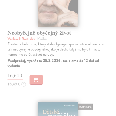
Neobyčejně obyčejný život
Václavek Rostislav
| Kniha
Životní příběh muže, který stále objevuje zapomenutou sílu něčeho
tak neobyčejně obyčejného, jako je dech. Když mu bylo třináct,
nemoc mu obrátila život naruby.
Predpredaj, vychádza 25.8.2026, zasielame do 12 dní od
vydania
16,64 €
18,49 €
?
novinka