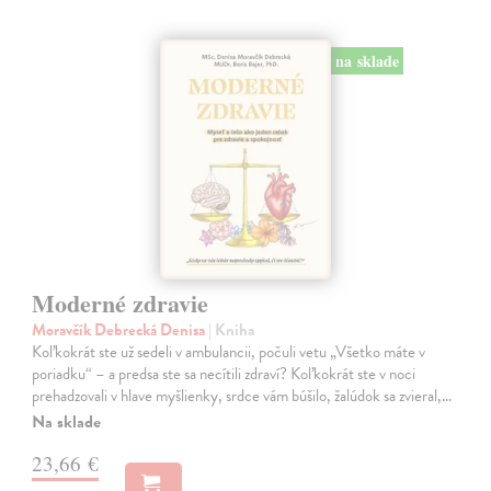
na sklade
Moderné zdravie
Moravčík Debrecká Denisa
| Kniha
Koľkokrát ste už sedeli v ambulancii, počuli vetu „Všetko máte v
poriadku“ – a predsa ste sa necítili zdraví? Koľkokrát ste v noci
prehadzovali v hlave myšlienky, srdce vám búšilo, žalúdok sa zvieral,…
Na sklade
23,66 €