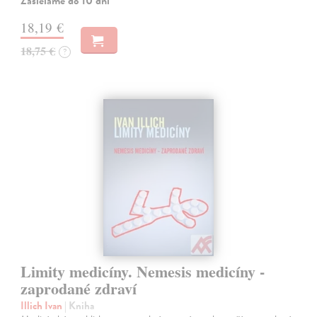
Zasielame do 10 dní
18,19 €
18,75 €
?
Limity medicíny. Nemesis medicíny -
zaprodané zdraví
Illich Ivan
| Kniha