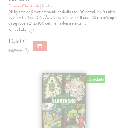
Drösser Christoph
| Kniha
Ak by sme celý svet premenili na dedinu so 100 deťmi, len 6 z nich
by žilo v Európe a 56 v Ázii. V mestách žije 48 detí, 85 má prístup k
čistej vode a 21 zo 100 detí nemá doma elektrinu.
Na sklade
?
12,60 €
12,99 €
?
na sklade