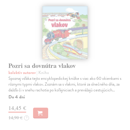
Pozri sa dovnútra vlakov
kolektív autorov
| Kniha
Spoznaj vďaka tejto encyklopedickej knižke s viac ako 60 okienkami s
rôznymi typmi vlakov. Zoznám sa s vlakmi, ktoré za slnečného dňa, za
dažďa či v snehu rachotia po koľajniciach a prevážajú cestujúcich…
Do 4 dní
14,45 €
14,90 €
?