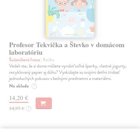
Profesor Tekvička a Števko v domácom
laboratóriu
Šušaníková Ivana
| Kniha
Vedeli ste, že si doma môžete vyrobiť soľné šperky, vlastné jogurty,
recyklovaný papier aj dúhu? Vyskúšajte so svojimi deťmi tridsať
jednoduchých pokusov s bežnými predmetmi a materiálmi.
Na sklade
?
14,20 €
14,95 €
?