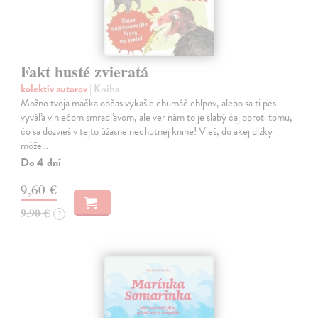
Fakt husté zvieratá
kolektív autorov
| Kniha
Možno tvoja mačka občas vykašle chumáč chlpov, alebo sa ti pes
vyváľa v niečom smradľavom, ale ver nám to je slabý čaj oproti tomu,
čo sa dozvieš v tejto úžasne nechutnej knihe! Vieš, do akej dlžky
môže…
Do 4 dní
9,60 €
9,90 €
?