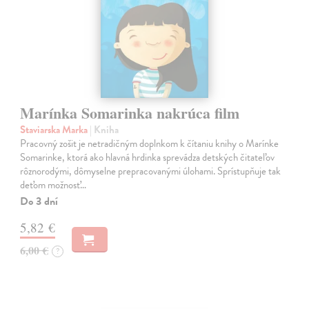
Marínka Somarinka nakrúca film
Staviarska Marka
| Kniha
Pracovný zošit je netradičným doplnkom k čítaniu knihy o Marínke
Somarinke, ktorá ako hlavná hrdinka sprevádza detských čitateľov
rôznorodými, dômyselne prepracovanými úlohami. Sprístupňuje tak
deťom možnosť…
Do 3 dní
5,82 €
6,00 €
?