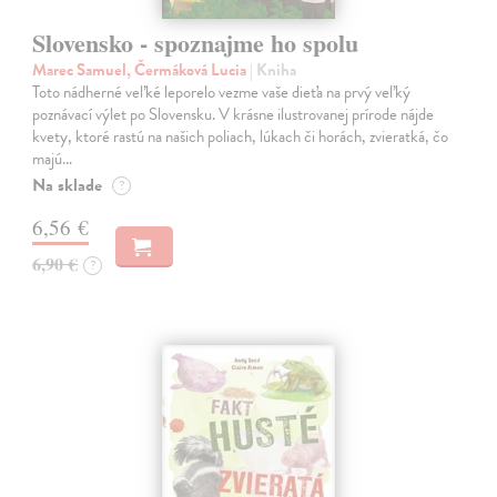
Slovensko - spoznajme ho spolu
Marec Samuel, Čermáková Lucia
| Kniha
Toto nádherné veľké leporelo vezme vaše dieťa na prvý veľký
poznávací výlet po Slovensku. V krásne ilustrovanej prírode nájde
kvety, ktoré rastú na našich poliach, lúkach či horách, zvieratká, čo
majú…
Na sklade
?
6,56 €
6,90 €
?