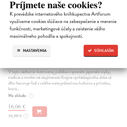
Príjmete naše cookies?
na sklade
K prevádzke internetového kníhkupectva Artforum
využívame cookies slúžiace na zabezpečenie a meranie
funkčnosti, marketingové účely a zaistenie vášho
maximálneho pohodlia a spokojnosti.
NASTAVENIA
SÚHLASÍM
Japonsko. Krajina vychádzajúceho slnka
Pauluth Josephine, Bohnke Christin
| Kniha
V tejto nádherne ilustrovanej publikácii spoznáte japonské zvyky,
tradície a mnohé iné zaujímavosti Krajina vychádzajúceho slnka už
dlho fascinuje ľudí z celého sveta jedinečnou kultúrou a prírodou,
ktorá…
Na sklade
?
16,06 €
16,90 €
?