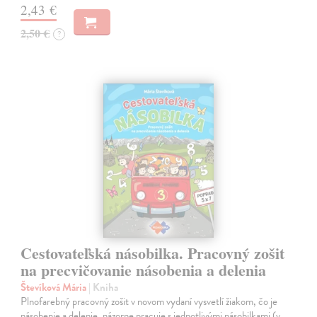
2,43 €
2,50 €
?
Cestovateľská násobilka. Pracovný zošit
na precvičovanie násobenia a delenia
Števíková Mária
| Kniha
Plnofarebný pracovný zošit v novom vydaní vysvetlí žiakom, čo je
násobenie a delenie, názorne pracuje s jednotlivými násobilkami (v