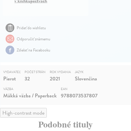
v kníhkupectvách
Pridať do wishlistu
Odporučiť známemu
Zdielať na Facebooku
VYDAVATEĽ
POČET STRÁN
ROK VYDANIA
JAZYK
Pierot
32
2021
Slovenčina
VÄZBA
EAN
Mäkká väzba / Paperback
9788073537807
High-contrast mode
Podobné tituly