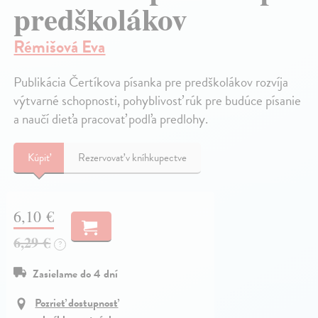
predškolákov
Rémišová Eva
Publikácia Čertíkova písanka pre predškolákov rozvíja
výtvarné schopnosti, pohyblivosť rúk pre budúce písanie
a naučí dieťa pracovať podľa predlohy.
Kúpiť
Rezervovať v kníhkupectve
6,10 €
6,29 €
?
Zasielame do 4 dní
Pozrieť dostupnosť