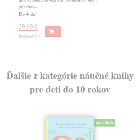
etiky ako teoretickej disciplíny vychádza v ...
ele
Do 4 dní
Na
16,01 €
18
16,50 €
18
?
Ďalšie z kategórie náučné knihy
pre deti do 10 rokov
na sklade