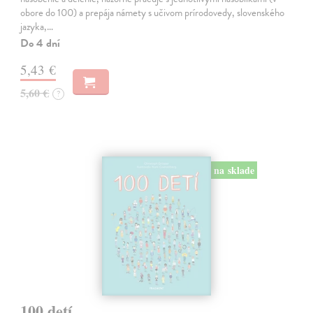
obore do 100) a prepája námety s učivom prírodovedy, slovenského
jazyka,…
Do 4 dní
5,43 €
5,60 €
?
na sklade
100 detí