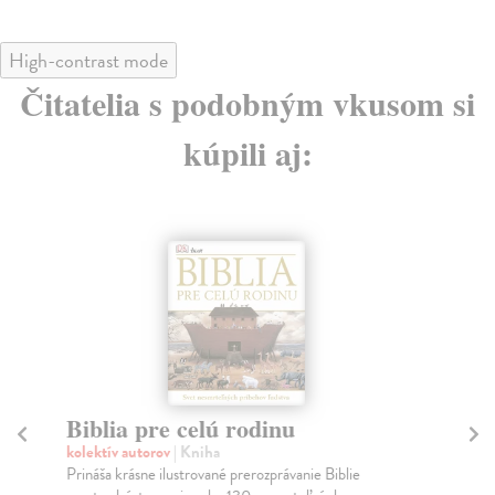
High-contrast mode
Čitatelia s podobným vkusom si
kúpili aj:
Etika a ekonomika
M
Remišová Anna
| Kniha
Ku
Jedna z najkomplexnejších kníh z oblasti podnikateľskej
Kde