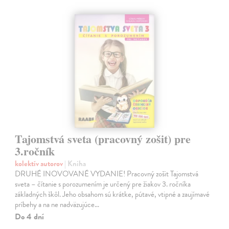
Tajomstvá sveta (pracovný zošit) pre
3.ročník
kolektív autorov
| Kniha
DRUHÉ INOVOVANÉ VYDANIE! Pracovný zošit Tajomstvá
sveta – čítanie s porozumením je určený pre žiakov 3. ročníka
základných škôl. Jeho obsahom sú krátke, pútavé, vtipné a zaujímavé
príbehy a na ne nadväzujúce…
Do 4 dní